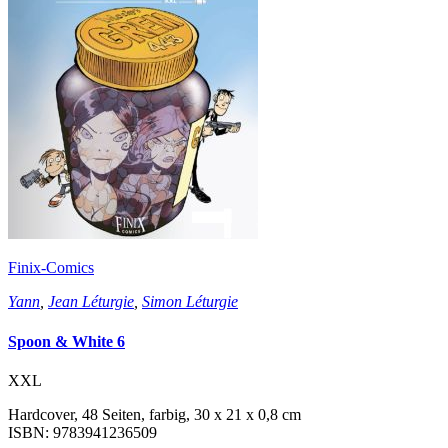
Finix-Comics
Yann
,
Jean Léturgie
,
Simon Léturgie
Spoon & White 6
XXL
Hardcover, 48 Seiten, farbig, 30 x 21 x 0,8 cm
ISBN: 9783941236509