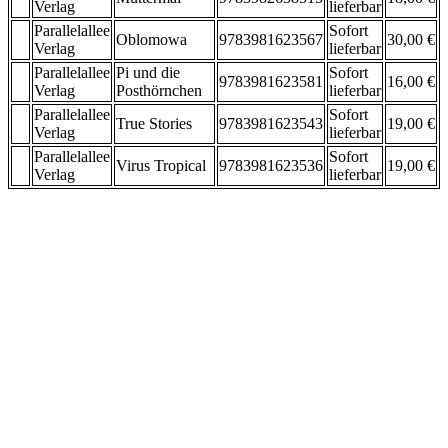
Verlag
lieferbar
Parallelallee
Sofort
Oblomowa
9783981623567
30,00 €
Verlag
lieferbar
Parallelallee
Pi und die
Sofort
9783981623581
16,00 €
Verlag
Posthörnchen
lieferbar
Parallelallee
Sofort
True Stories
9783981623543
19,00 €
Verlag
lieferbar
Parallelallee
Sofort
Virus Tropical
9783981623536
19,00 €
Verlag
lieferbar