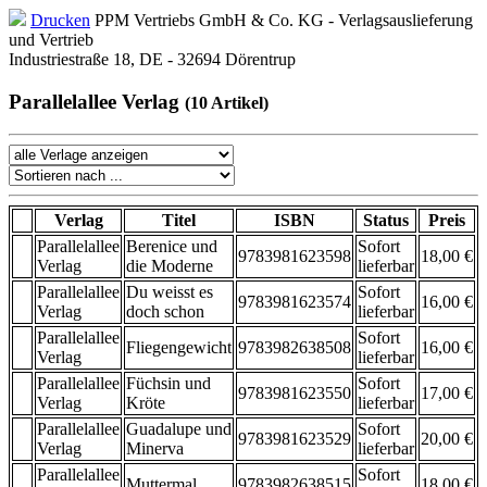
Drucken
PPM Vertriebs GmbH & Co. KG - Verlagsauslieferung
und Vertrieb
Industriestraße 18, DE - 32694 Dörentrup
Parallelallee Verlag
(10 Artikel)
Verlag
Titel
ISBN
Status
Preis
Parallelallee
Berenice und
Sofort
9783981623598
18,00 €
Verlag
die Moderne
lieferbar
Parallelallee
Du weisst es
Sofort
9783981623574
16,00 €
Verlag
doch schon
lieferbar
Parallelallee
Sofort
Fliegengewicht
9783982638508
16,00 €
Verlag
lieferbar
Parallelallee
Füchsin und
Sofort
9783981623550
17,00 €
Verlag
Kröte
lieferbar
Parallelallee
Guadalupe und
Sofort
9783981623529
20,00 €
Verlag
Minerva
lieferbar
Parallelallee
Sofort
Muttermal
9783982638515
18,00 €