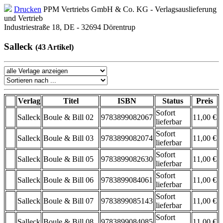
Drucken
PPM Vertriebs GmbH & Co. KG - Verlagsauslieferung
und Vertrieb
Industriestraße 18, DE - 32694 Dörentrup
Salleck
(43 Artikel)
Verlag
Titel
ISBN
Status
Preis
Sofort
Salleck
Boule & Bill 02
9783899082067
11,00 €
lieferbar
Sofort
Salleck
Boule & Bill 03
9783899082074
11,00 €
lieferbar
Sofort
Salleck
Boule & Bill 05
9783899082630
11,00 €
lieferbar
Sofort
Salleck
Boule & Bill 06
9783899084061
11,00 €
lieferbar
Sofort
Salleck
Boule & Bill 07
9783899085143
11,00 €
lieferbar
Sofort
Salleck
Boule & Bill 08
9783899084085
11,00 €