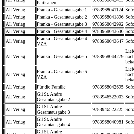
Partisanen
All Verlag
Franka - Gesamtausgabe 1
9783968041124
Sofo
All Verlag
Franka - Gesamtausgabe 2
9783968041896
Sofo
All Verlag
Franka - Gesamtausgabe 3
9783968042992
Sofo
All Verlag
Franka - Gesamtausgabe 4
9783968043630
Sofo
Franka - Gesamtausgabe 4
All Verlag
9783968043647
Sofo
VZA
Lief
All Verlag
Franka - Gesamtausgabe 5
9783968044279
noch
beka
Lief
Franka - Gesamtausgabe 5
All Verlag
noch
VZA
beka
All Verlag
Für die Familie
9783968042695
Sofo
Gil St. Andre
All Verlag
9783946522003
Sofo
Gesamtausgabe 2
Gil St. Andre
All Verlag
9783946522225
Sofo
Gesamtausgabe 3
Gil St. Andre
All Verlag
9783968040981
Sofo
Gesamtausgabe 4
Gil St. Andre