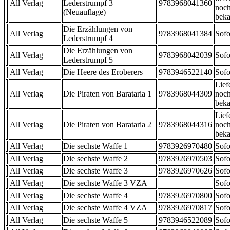
All Verlag
Lederstrumpf 3
9783968041360
noch
(Neuauflage)
beka
Die Erzählungen von
All Verlag
9783968041384
Sofo
Lederstrumpf 4
Die Erzählungen von
All Verlag
9783968042039
Sofo
Lederstrumpf 5
All Verlag
Die Heere des Eroberers
9783946522140
Sofo
Lief
All Verlag
Die Piraten von Barataria 1
9783968044309
noch
beka
Lief
All Verlag
Die Piraten von Barataria 2
9783968044316
noch
beka
All Verlag
Die sechste Waffe 1
9783926970480
Sofo
All Verlag
Die sechste Waffe 2
9783926970503
Sofo
All Verlag
Die sechste Waffe 3
9783926970626
Sofo
All Verlag
Die sechste Waffe 3 VZA
Sofo
All Verlag
Die sechste Waffe 4
9783926970800
Sofo
All Verlag
Die sechste Waffe 4 VZA
9783926970817
Sofo
All Verlag
Die sechste Waffe 5
9783946522089
Sofo