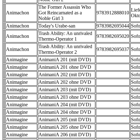
The Former Assassin Who
Lief
Animachon
Got Reincarnated as a
9783912888010
Okt
Noble Girl 3
Animachon
Today's Urabe-san
9783982695044
Sofo
Trash Ability: An unrivaled
Animachon
9783982695020
Sofo
Thermo-Operator 1
Trash Ability: An unrivaled
Animachon
9783982695037
Sofo
Thermo-Operator 2
Animagine
AnimaniA 201 (mit DVD)
Sofo
Animagine
AnimaniA 201 ohne DVD
Sofo
Animagine
AnimaniA 202 (mit DVD)
Sofo
Animagine
AnimaniA 202 ohne DVD
Sofo
Animagine
AnimaniA 203 (mit DVD)
Sofo
Animagine
AnimaniA 203 ohne DVD
Sofo
Animagine
AnimaniA 204 (mit DVD)
Sofo
Animagine
AnimaniA 204 ohne DVD
Sofo
Animagine
AnimaniA 205 (mit DVD)
Sofo
Animagine
AnimaniA 205 ohne DVD
Sofo
Animagine
AnimaniA 206 (mit DVD)
Sofo