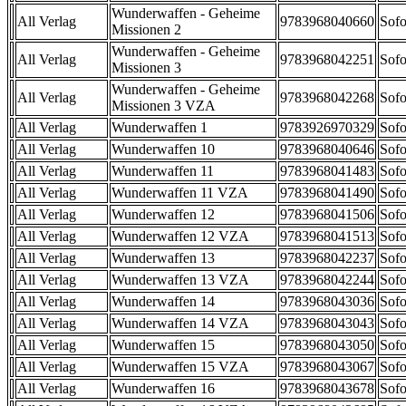
Wunderwaffen - Geheime
All Verlag
9783968040660
Sofo
Missionen 2
Wunderwaffen - Geheime
All Verlag
9783968042251
Sofo
Missionen 3
Wunderwaffen - Geheime
All Verlag
9783968042268
Sofo
Missionen 3 VZA
All Verlag
Wunderwaffen 1
9783926970329
Sofo
All Verlag
Wunderwaffen 10
9783968040646
Sofo
All Verlag
Wunderwaffen 11
9783968041483
Sofo
All Verlag
Wunderwaffen 11 VZA
9783968041490
Sofo
All Verlag
Wunderwaffen 12
9783968041506
Sofo
All Verlag
Wunderwaffen 12 VZA
9783968041513
Sofo
All Verlag
Wunderwaffen 13
9783968042237
Sofo
All Verlag
Wunderwaffen 13 VZA
9783968042244
Sofo
All Verlag
Wunderwaffen 14
9783968043036
Sofo
All Verlag
Wunderwaffen 14 VZA
9783968043043
Sofo
All Verlag
Wunderwaffen 15
9783968043050
Sofo
All Verlag
Wunderwaffen 15 VZA
9783968043067
Sofo
All Verlag
Wunderwaffen 16
9783968043678
Sofo