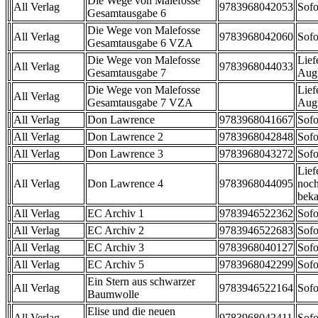
Die Wege von Malefosse
All Verlag
9783968042053
Sofo
Gesamtausgabe 6
Die Wege von Malefosse
All Verlag
9783968042060
Sofo
Gesamtausgabe 6 VZA
Die Wege von Malefosse
Lief
All Verlag
9783968044033
Gesamtausgabe 7
Aug
Die Wege von Malefosse
Lief
All Verlag
Gesamtausgabe 7 VZA
Aug
All Verlag
Don Lawrence
9783968041667
Sofo
All Verlag
Don Lawrence 2
9783968042848
Sofo
All Verlag
Don Lawrence 3
9783968043272
Sofo
Lief
All Verlag
Don Lawrence 4
9783968044095
noch
beka
All Verlag
EC Archiv 1
9783946522362
Sofo
All Verlag
EC Archiv 2
9783946522683
Sofo
All Verlag
EC Archiv 3
9783968040127
Sofo
All Verlag
EC Archiv 5
9783968042299
Sofo
Ein Stern aus schwarzer
All Verlag
9783946522164
Sofo
Baumwolle
Elise und die neuen
All Verlag
9783968042411
Sofo