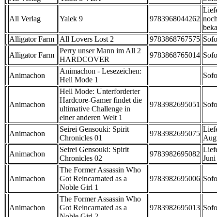
Lief
All Verlag
Yalek 9
9783968044262
noch
beka
Alligator Farm
All Lovers Lost 2
9783868767575
Sofo
Perry unser Mann im All 2
Alligator Farm
9783868765014
Sofo
HARDCOVER
Animachon - Lesezeichen:
Animachon
Sofo
Hell Mode 1
Hell Mode: Unterforderter
Hardcore-Gamer findet die
Animachon
9783982695051
Sofo
ultimative Challenge in
einer anderen Welt 1
Seirei Gensouki: Spirit
Lief
Animachon
9783982695075
Chronicles 01
Aug
Seirei Gensouki: Spirit
Lief
Animachon
9783982695082
Chronicles 02
Juni
The Former Assassin Who
Animachon
Got Reincarnated as a
9783982695006
Sofo
Noble Girl 1
The Former Assassin Who
Animachon
Got Reincarnated as a
9783982695013
Sofo
Noble Girl 2