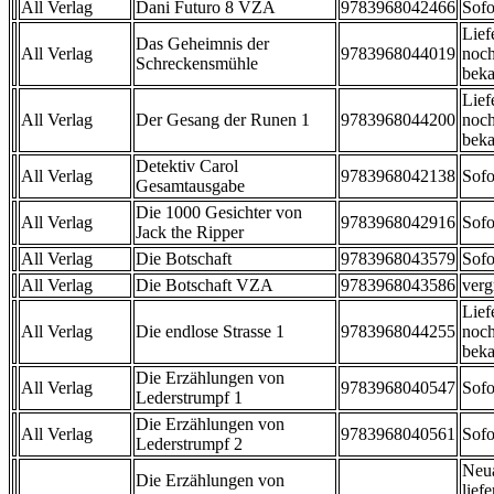
All Verlag
Dani Futuro 8 VZA
9783968042466
Sofo
Lief
Das Geheimnis der
All Verlag
9783968044019
noch
Schreckensmühle
beka
Lief
All Verlag
Der Gesang der Runen 1
9783968044200
noch
beka
Detektiv Carol
All Verlag
9783968042138
Sofo
Gesamtausgabe
Die 1000 Gesichter von
All Verlag
9783968042916
Sofo
Jack the Ripper
All Verlag
Die Botschaft
9783968043579
Sofo
All Verlag
Die Botschaft VZA
9783968043586
verg
Lief
All Verlag
Die endlose Strasse 1
9783968044255
noch
beka
Die Erzählungen von
All Verlag
9783968040547
Sofo
Lederstrumpf 1
Die Erzählungen von
All Verlag
9783968040561
Sofo
Lederstrumpf 2
Neu
Die Erzählungen von
liefe