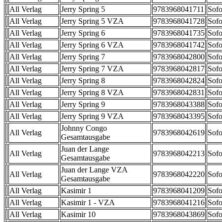
All Verlag
Jerry Spring 5
9783968041711
Sofo
All Verlag
Jerry Spring 5 VZA
9783968041728
Sofo
All Verlag
Jerry Spring 6
9783968041735
Sofo
All Verlag
Jerry Spring 6 VZA
9783968041742
Sofo
All Verlag
Jerry Spring 7
9783968042800
Sofo
All Verlag
Jerry Spring 7 VZA
9783968042817
Sofo
All Verlag
Jerry Spring 8
9783968042824
Sofo
All Verlag
Jerry Spring 8 VZA
9783968042831
Sofo
All Verlag
Jerry Spring 9
9783968043388
Sofo
All Verlag
Jerry Spring 9 VZA
9783968043395
Sofo
Johnny Congo
All Verlag
9783968042619
Sofo
Gesamtausgabe
Juan der Lange
All Verlag
9783968042213
Sofo
Gesamtausgabe
Juan der Lange VZA
All Verlag
9783968042220
Sofo
Gesamtausgabe
All Verlag
Kasimir 1
9783968041209
Sofo
All Verlag
Kasimir 1 - VZA
9783968041216
Sofo
All Verlag
Kasimir 10
9783968043869
Sofo