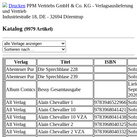
Drucken
PPM Vertriebs GmbH & Co. KG - Verlagsauslieferung
und Vertrieb
Industriestraße 18, DE - 32694 Dörentrup
Katalog
(9979 Artikel)
Verlag
Titel
ISBN
Abenteuer Pur
Die Sprechblase 228
Sofo
Abenteuer Pur
Die Sprechblase 239
Sofo
Lief
Album Comics
Bessy Gesamtausgabe
Sep
202
All Verlag
Alain Chevallier 1
9783946522966
Sofo
All Verlag
Alain Chevallier 10
9783968041421
Sofo
All Verlag
Alain Chevallier 10 VZA
9783968041438
Sofo
All Verlag
Alain Chevallier 2
9783968040325
Sofo
All Verlag
Alain Chevallier 2 VZA
9783968040332
Sofo