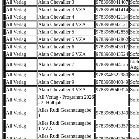
All Verlag
Alain Chevallier 3
9783968041407
Sofo
All Verlag
Alain Chevallier 3 VZA
9783968041414
Sofo
All Verlag
Alain Chevallier 4
9783968042114
Sofo
All Verlag
Alain Chevallier 4 VZA
9783968042121
Sofo
All Verlag
Alain Chevallier 5
9783968042855
Sofo
All Verlag
Alain Chevallier 5 VZA
9783968042862
Sofo
All Verlag
Alain Chevallier 6
9783968043517
Sofo
All Verlag
Alain Chevallier 6 VZA
9783968043524
Sofo
Lief
All Verlag
Alain Chevallier 7
9783968044125
Aug
All Verlag
Alain Chevallier 8
9783946522980
Sofo
All Verlag
Alain Chevallier 9
9783968040349
Sofo
All Verlag
Alain Chevallier 9 VZA
9783968040356
Sofo
All Verlag - Programm 2026
All Verlag
Sofo
- 2. Halbjahr
Alles Rudi Gesamtausgabe
All Verlag
9783968043340
Sofo
1
Alles Rudi Gesamtausgabe
All Verlag
9783968043357
Sofo
1 VZA
Alles Rudi Gesamtausgabe
All Verlag
9783968043760
Sofo