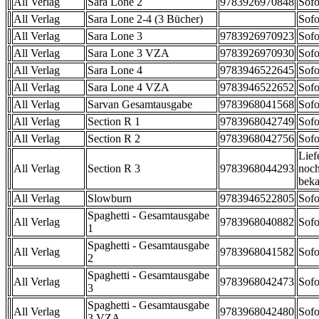
All Verlag
Sara Lone 2
9783926970848
Sofo
All Verlag
Sara Lone 2-4 (3 Bücher)
Sofo
All Verlag
Sara Lone 3
9783926970923
Sofo
All Verlag
Sara Lone 3 VZA
9783926970930
Sofo
All Verlag
Sara Lone 4
9783946522645
Sofo
All Verlag
Sara Lone 4 VZA
9783946522652
Sofo
All Verlag
Sarvan Gesamtausgabe
9783968041568
Sofo
All Verlag
Section R 1
9783968042749
Sofo
All Verlag
Section R 2
9783968042756
Sofo
Lief
All Verlag
Section R 3
9783968044293
noch
beka
All Verlag
Slowburn
9783946522805
Sofo
Spaghetti - Gesamtausgabe
All Verlag
9783968040882
Sofo
1
Spaghetti - Gesamtausgabe
All Verlag
9783968041582
Sofo
2
Spaghetti - Gesamtausgabe
All Verlag
9783968042473
Sofo
3
Spaghetti - Gesamtausgabe
All Verlag
9783968042480
Sofo
3 VZA