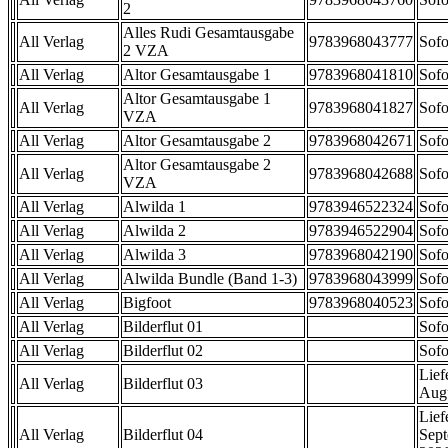
2
Alles Rudi Gesamtausgabe
All Verlag
9783968043777
Sofo
2 VZA
All Verlag
Altor Gesamtausgabe 1
9783968041810
Sofo
Altor Gesamtausgabe 1
All Verlag
9783968041827
Sofo
VZA
All Verlag
Altor Gesamtausgabe 2
9783968042671
Sofo
Altor Gesamtausgabe 2
All Verlag
9783968042688
Sofo
VZA
All Verlag
Alwilda 1
9783946522324
Sofo
All Verlag
Alwilda 2
9783946522904
Sofo
All Verlag
Alwilda 3
9783968042190
Sofo
All Verlag
Alwilda Bundle (Band 1-3)
9783968043999
Sofo
All Verlag
Bigfoot
9783968040523
Sofo
All Verlag
Bilderflut 01
Sofo
All Verlag
Bilderflut 02
Sofo
Lief
All Verlag
Bilderflut 03
Aug
Lief
All Verlag
Bilderflut 04
Sep