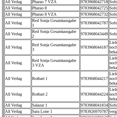
All Verlag
Pharao 7 VZA
9783968042718
Sofo
All Verlag
Pharao 8
9783968042725
Sofo
All Verlag
Pharao 8 VZA
9783968042732
Sofo
Red Sonja Gesamtausgabe
All Verlag
9783968042787
Sofo
1
Red Sonja Gesamtausgabe
All Verlag
9783968043449
Sofo
2
Lief
Red Sonja Gesamtausgabe
All Verlag
9783968044187
noch
3
beka
Lief
Red Sonja Gesamtausgabe
All Verlag
noch
3 VZA
beka
Lief
All Verlag
Rotbart 1
9783968044217
noch
beka
Lief
All Verlag
Rotbart 2
9783968044224
noch
beka
All Verlag
Salazar 1
9783968041834
Sofo
All Verlag
Sara Lone 1
9783926970787
verg