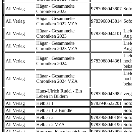
Hägar - Gesammelte
All Verlag
9783968043807
Sofo
Chroniken 2022
Hägar - Gesammelte
All Verlag
9783968043814
Sofo
Chroniken 2022 VZA
Hägar - Gesammelte
Lief
All Verlag
9783968044101
Chroniken 2023
Aug
Hägar - Gesammelte
Lief
All Verlag
Chroniken 2023 VZA
Aug
Lief
Hägar - Gesammelte
All Verlag
9783968044361
noch
Chroniken 2024
beka
Lief
Hägar - Gesammelte
All Verlag
noch
Chroniken 2024 VZA
beka
Hans-Ulrich Rudel - Ein
All Verlag
9783968043982
verg
Leben in Bildern
All Verlag
Helblar 1
9783946522201
Sofo
All Verlag
Helblar 1-2 Bundle
Sofo
All Verlag
Helblar 2
9783968040189
Sofo
All Verlag
Helblar 2 VZA
9783968040196
Sofo
All Verlag
Hermann Kurzgeschichten
9783968043906
Sofo