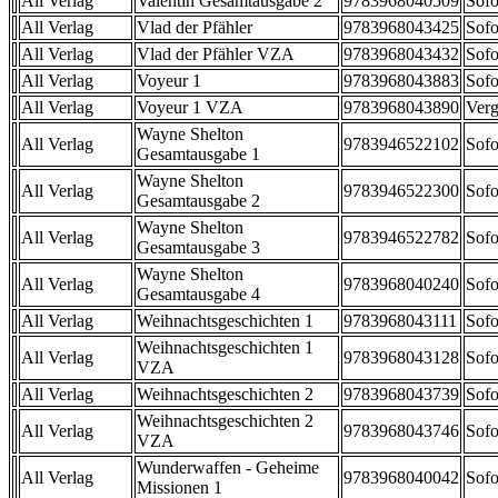
All Verlag
Valentin Gesamtausgabe 2
9783968040509
Sofo
All Verlag
Vlad der Pfähler
9783968043425
Sofo
All Verlag
Vlad der Pfähler VZA
9783968043432
Sofo
All Verlag
Voyeur 1
9783968043883
Sofo
All Verlag
Voyeur 1 VZA
9783968043890
Verg
Wayne Shelton
All Verlag
9783946522102
Sofo
Gesamtausgabe 1
Wayne Shelton
All Verlag
9783946522300
Sofo
Gesamtausgabe 2
Wayne Shelton
All Verlag
9783946522782
Sofo
Gesamtausgabe 3
Wayne Shelton
All Verlag
9783968040240
Sofo
Gesamtausgabe 4
All Verlag
Weihnachtsgeschichten 1
9783968043111
Sofo
Weihnachtsgeschichten 1
All Verlag
9783968043128
Sofo
VZA
All Verlag
Weihnachtsgeschichten 2
9783968043739
Sofo
Weihnachtsgeschichten 2
All Verlag
9783968043746
Sofo
VZA
Wunderwaffen - Geheime
All Verlag
9783968040042
Sofo
Missionen 1