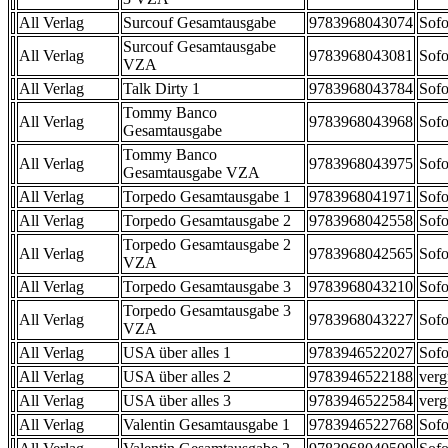
All Verlag
Surcouf Gesamtausgabe
9783968043074
Sofo
Surcouf Gesamtausgabe
All Verlag
9783968043081
Sofo
VZA
All Verlag
Talk Dirty 1
9783968043784
Sofo
Tommy Banco
All Verlag
9783968043968
Sofo
Gesamtausgabe
Tommy Banco
All Verlag
9783968043975
Sofo
Gesamtausgabe VZA
All Verlag
Torpedo Gesamtausgabe 1
9783968041971
Sofo
All Verlag
Torpedo Gesamtausgabe 2
9783968042558
Sofo
Torpedo Gesamtausgabe 2
All Verlag
9783968042565
Sofo
VZA
All Verlag
Torpedo Gesamtausgabe 3
9783968043210
Sofo
Torpedo Gesamtausgabe 3
All Verlag
9783968043227
Sofo
VZA
All Verlag
USA über alles 1
9783946522027
Sofo
All Verlag
USA über alles 2
9783946522188
verg
All Verlag
USA über alles 3
9783946522584
verg
All Verlag
Valentin Gesamtausgabe 1
9783946522768
Sofo