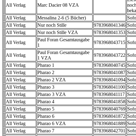
All Verlag
Marc Dacier 08 VZA
noch
beka
All Verlag
Messalina 2-6 (5 Bücher)
Sofo
All Verlag
Nur noch Stille
9783968041346
Sofo
All Verlag
Nur noch Stille VZA
9783968041353
Sofo
Paul Foran Gesamtausgabe
All Verlag
9783968043715
Sofo
1
Paul Foran Gesamtausgabe
All Verlag
9783968043722
Sofo
1 VZA
All Verlag
Pharao 1
9783968040745
Sofo
All Verlag
Pharao 2
9783968041087
Sofo
All Verlag
Pharao 2 VZA
9783968041094
Sofo
All Verlag
Pharao 3
9783968041100
Sofo
All Verlag
Pharao 3 VZA
9783968041117
Sofo
All Verlag
Pharao 4
9783968041858
Sofo
All Verlag
Pharao 5
9783968040769
Sofo
All Verlag
Pharao 6
9783968041872
Sofo
All Verlag
Pharao 6 VZA
9783968041889
Sofo
All Verlag
Pharao 7
9783968042701
Sofo