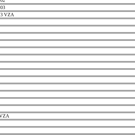
 02
 03
r 3 VZA
e VZA