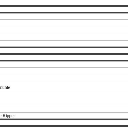
mühle
e Ripper