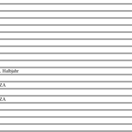
. Halbjahr
VZA
VZA