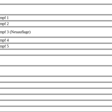
umpf 1
umpf 2
mpf 3 (Neuauflage)
umpf 4
umpf 5