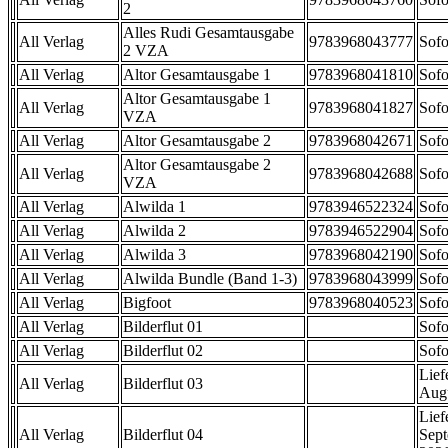
2
Alles Rudi Gesamtausgabe
All Verlag
9783968043777
Sofo
2 VZA
All Verlag
Altor Gesamtausgabe 1
9783968041810
Sofo
Altor Gesamtausgabe 1
All Verlag
9783968041827
Sofo
VZA
All Verlag
Altor Gesamtausgabe 2
9783968042671
Sofo
Altor Gesamtausgabe 2
All Verlag
9783968042688
Sofo
VZA
All Verlag
Alwilda 1
9783946522324
Sofo
All Verlag
Alwilda 2
9783946522904
Sofo
All Verlag
Alwilda 3
9783968042190
Sofo
All Verlag
Alwilda Bundle (Band 1-3)
9783968043999
Sofo
All Verlag
Bigfoot
9783968040523
Sofo
All Verlag
Bilderflut 01
Sofo
All Verlag
Bilderflut 02
Sofo
Lief
All Verlag
Bilderflut 03
Aug
Lief
All Verlag
Bilderflut 04
Sep