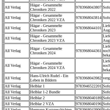
Hägar - Gesammelte
All Verlag
9783968043807
Sofo
Chroniken 2022
Hägar - Gesammelte
All Verlag
9783968043814
Sofo
Chroniken 2022 VZA
Hägar - Gesammelte
Lief
All Verlag
9783968044101
Chroniken 2023
Aug
Hägar - Gesammelte
Lief
All Verlag
Chroniken 2023 VZA
Aug
Lief
Hägar - Gesammelte
All Verlag
9783968044361
noch
Chroniken 2024
beka
Lief
Hägar - Gesammelte
All Verlag
noch
Chroniken 2024 VZA
beka
Hans-Ulrich Rudel - Ein
All Verlag
9783968043982
verg
Leben in Bildern
All Verlag
Helblar 1
9783946522201
Sofo
All Verlag
Helblar 1-2 Bundle
Sofo
All Verlag
Helblar 2
9783968040189
Sofo
All Verlag
Helblar 2 VZA
9783968040196
Sofo
All Verlag
Hermann Kurzgeschichten
9783968043906
Sofo