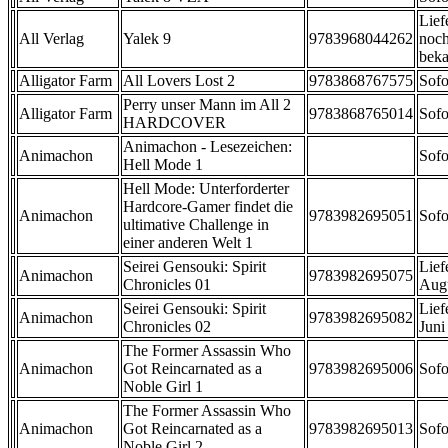
Lief
All Verlag
Yalek 9
9783968044262
noch
beka
Alligator Farm
All Lovers Lost 2
9783868767575
Sofo
Perry unser Mann im All 2
Alligator Farm
9783868765014
Sofo
HARDCOVER
Animachon - Lesezeichen:
Animachon
Sofo
Hell Mode 1
Hell Mode: Unterforderter
Hardcore-Gamer findet die
Animachon
9783982695051
Sofo
ultimative Challenge in
einer anderen Welt 1
Seirei Gensouki: Spirit
Lief
Animachon
9783982695075
Chronicles 01
Aug
Seirei Gensouki: Spirit
Lief
Animachon
9783982695082
Chronicles 02
Juni
The Former Assassin Who
Animachon
Got Reincarnated as a
9783982695006
Sofo
Noble Girl 1
The Former Assassin Who
Animachon
Got Reincarnated as a
9783982695013
Sofo
Noble Girl 2