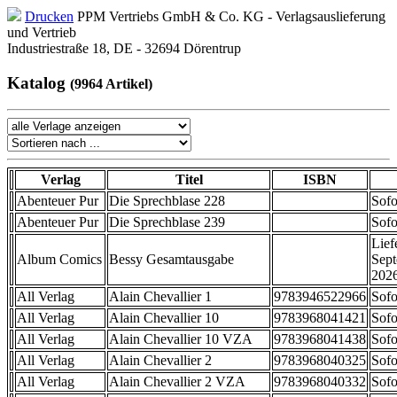
Drucken
PPM Vertriebs GmbH & Co. KG - Verlagsauslieferung
und Vertrieb
Industriestraße 18, DE - 32694 Dörentrup
Katalog
(9964 Artikel)
Verlag
Titel
ISBN
Abenteuer Pur
Die Sprechblase 228
Sofo
Abenteuer Pur
Die Sprechblase 239
Sofo
Lief
Album Comics
Bessy Gesamtausgabe
Sep
202
All Verlag
Alain Chevallier 1
9783946522966
Sofo
All Verlag
Alain Chevallier 10
9783968041421
Sofo
All Verlag
Alain Chevallier 10 VZA
9783968041438
Sofo
All Verlag
Alain Chevallier 2
9783968040325
Sofo
All Verlag
Alain Chevallier 2 VZA
9783968040332
Sofo