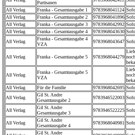
Partisanen
All Verlag
Franka - Gesamtausgabe 1
9783968041124
Sofo
All Verlag
Franka - Gesamtausgabe 2
9783968041896
Sofo
All Verlag
Franka - Gesamtausgabe 3
9783968042992
Sofo
All Verlag
Franka - Gesamtausgabe 4
9783968043630
Sofo
Franka - Gesamtausgabe 4
All Verlag
9783968043647
Sofo
VZA
Lief
All Verlag
Franka - Gesamtausgabe 5
9783968044279
noch
beka
Lief
Franka - Gesamtausgabe 5
All Verlag
noch
VZA
beka
All Verlag
Für die Familie
9783968042695
Sofo
Gil St. Andre
All Verlag
9783946522003
Sofo
Gesamtausgabe 2
Gil St. Andre
All Verlag
9783946522225
Sofo
Gesamtausgabe 3
Gil St. Andre
All Verlag
9783968040981
Sofo
Gesamtausgabe 4
Gil St. Andre