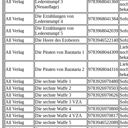
All Verlag
Lederstrumpf 3
9783968041360
noch
(Neuauflage)
beka
Die Erzählungen von
All Verlag
9783968041384
Sofo
Lederstrumpf 4
Die Erzählungen von
All Verlag
9783968042039
Sofo
Lederstrumpf 5
All Verlag
Die Heere des Eroberers
9783946522140
Sofo
Lief
All Verlag
Die Piraten von Barataria 1
9783968044309
noch
beka
Lief
All Verlag
Die Piraten von Barataria 2
9783968044316
noch
beka
All Verlag
Die sechste Waffe 1
9783926970480
Sofo
All Verlag
Die sechste Waffe 2
9783926970503
Sofo
All Verlag
Die sechste Waffe 3
9783926970626
Sofo
All Verlag
Die sechste Waffe 3 VZA
Sofo
All Verlag
Die sechste Waffe 4
9783926970800
Sofo
All Verlag
Die sechste Waffe 4 VZA
9783926970817
Sofo
All Verlag
Die sechste Waffe 5
9783946522089
Sofo