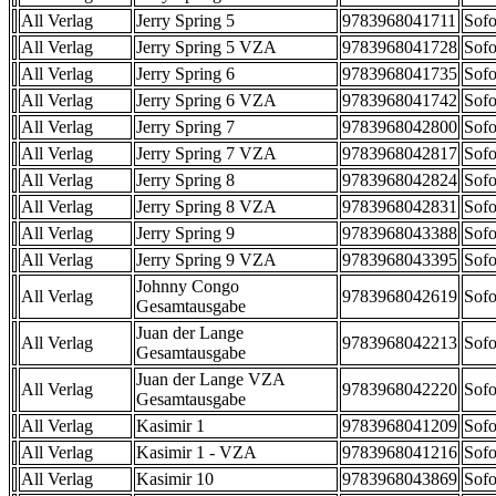
All Verlag
Jerry Spring 5
9783968041711
Sofo
All Verlag
Jerry Spring 5 VZA
9783968041728
Sofo
All Verlag
Jerry Spring 6
9783968041735
Sofo
All Verlag
Jerry Spring 6 VZA
9783968041742
Sofo
All Verlag
Jerry Spring 7
9783968042800
Sofo
All Verlag
Jerry Spring 7 VZA
9783968042817
Sofo
All Verlag
Jerry Spring 8
9783968042824
Sofo
All Verlag
Jerry Spring 8 VZA
9783968042831
Sofo
All Verlag
Jerry Spring 9
9783968043388
Sofo
All Verlag
Jerry Spring 9 VZA
9783968043395
Sofo
Johnny Congo
All Verlag
9783968042619
Sofo
Gesamtausgabe
Juan der Lange
All Verlag
9783968042213
Sofo
Gesamtausgabe
Juan der Lange VZA
All Verlag
9783968042220
Sofo
Gesamtausgabe
All Verlag
Kasimir 1
9783968041209
Sofo
All Verlag
Kasimir 1 - VZA
9783968041216
Sofo
All Verlag
Kasimir 10
9783968043869
Sofo