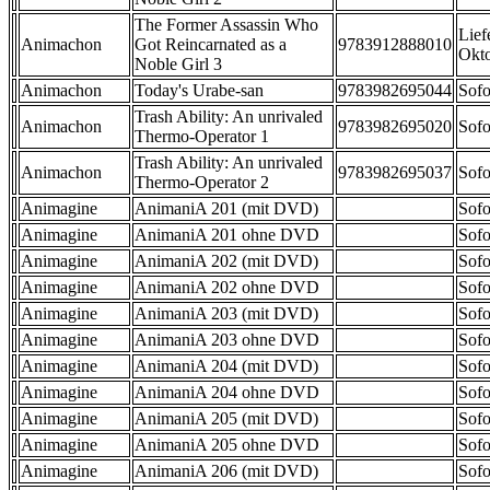
The Former Assassin Who
Lief
Animachon
Got Reincarnated as a
9783912888010
Okt
Noble Girl 3
Animachon
Today's Urabe-san
9783982695044
Sofo
Trash Ability: An unrivaled
Animachon
9783982695020
Sofo
Thermo-Operator 1
Trash Ability: An unrivaled
Animachon
9783982695037
Sofo
Thermo-Operator 2
Animagine
AnimaniA 201 (mit DVD)
Sofo
Animagine
AnimaniA 201 ohne DVD
Sofo
Animagine
AnimaniA 202 (mit DVD)
Sofo
Animagine
AnimaniA 202 ohne DVD
Sofo
Animagine
AnimaniA 203 (mit DVD)
Sofo
Animagine
AnimaniA 203 ohne DVD
Sofo
Animagine
AnimaniA 204 (mit DVD)
Sofo
Animagine
AnimaniA 204 ohne DVD
Sofo
Animagine
AnimaniA 205 (mit DVD)
Sofo
Animagine
AnimaniA 205 ohne DVD
Sofo
Animagine
AnimaniA 206 (mit DVD)
Sofo