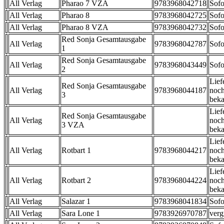
All Verlag
Pharao 7 VZA
9783968042718
Sofo
All Verlag
Pharao 8
9783968042725
Sofo
All Verlag
Pharao 8 VZA
9783968042732
Sofo
Red Sonja Gesamtausgabe
All Verlag
9783968042787
Sofo
1
Red Sonja Gesamtausgabe
All Verlag
9783968043449
Sofo
2
Lief
Red Sonja Gesamtausgabe
All Verlag
9783968044187
noch
3
beka
Lief
Red Sonja Gesamtausgabe
All Verlag
noch
3 VZA
beka
Lief
All Verlag
Rotbart 1
9783968044217
noch
beka
Lief
All Verlag
Rotbart 2
9783968044224
noch
beka
All Verlag
Salazar 1
9783968041834
Sofo
All Verlag
Sara Lone 1
9783926970787
verg