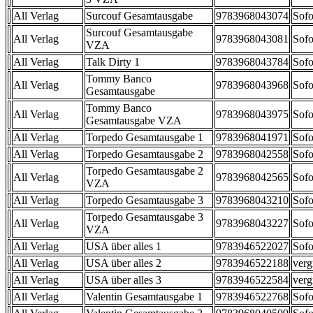
All Verlag
Surcouf Gesamtausgabe
9783968043074
Sofo
Surcouf Gesamtausgabe
All Verlag
9783968043081
Sofo
VZA
All Verlag
Talk Dirty 1
9783968043784
Sofo
Tommy Banco
All Verlag
9783968043968
Sofo
Gesamtausgabe
Tommy Banco
All Verlag
9783968043975
Sofo
Gesamtausgabe VZA
All Verlag
Torpedo Gesamtausgabe 1
9783968041971
Sofo
All Verlag
Torpedo Gesamtausgabe 2
9783968042558
Sofo
Torpedo Gesamtausgabe 2
All Verlag
9783968042565
Sofo
VZA
All Verlag
Torpedo Gesamtausgabe 3
9783968043210
Sofo
Torpedo Gesamtausgabe 3
All Verlag
9783968043227
Sofo
VZA
All Verlag
USA über alles 1
9783946522027
Sofo
All Verlag
USA über alles 2
9783946522188
verg
All Verlag
USA über alles 3
9783946522584
verg
All Verlag
Valentin Gesamtausgabe 1
9783946522768
Sofo