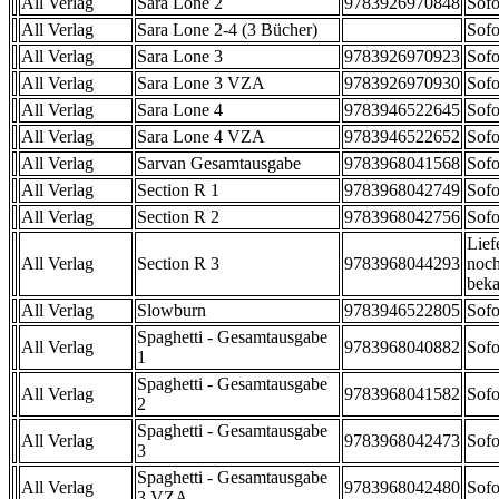
All Verlag
Sara Lone 2
9783926970848
Sofo
All Verlag
Sara Lone 2-4 (3 Bücher)
Sofo
All Verlag
Sara Lone 3
9783926970923
Sofo
All Verlag
Sara Lone 3 VZA
9783926970930
Sofo
All Verlag
Sara Lone 4
9783946522645
Sofo
All Verlag
Sara Lone 4 VZA
9783946522652
Sofo
All Verlag
Sarvan Gesamtausgabe
9783968041568
Sofo
All Verlag
Section R 1
9783968042749
Sofo
All Verlag
Section R 2
9783968042756
Sofo
Lief
All Verlag
Section R 3
9783968044293
noch
beka
All Verlag
Slowburn
9783946522805
Sofo
Spaghetti - Gesamtausgabe
All Verlag
9783968040882
Sofo
1
Spaghetti - Gesamtausgabe
All Verlag
9783968041582
Sofo
2
Spaghetti - Gesamtausgabe
All Verlag
9783968042473
Sofo
3
Spaghetti - Gesamtausgabe
All Verlag
9783968042480
Sofo
3 VZA