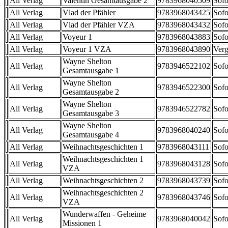
All Verlag
Valentin Gesamtausgabe 2
9783968040509
Sofo
All Verlag
Vlad der Pfähler
9783968043425
Sofo
All Verlag
Vlad der Pfähler VZA
9783968043432
Sofo
All Verlag
Voyeur 1
9783968043883
Sofo
All Verlag
Voyeur 1 VZA
9783968043890
Verg
Wayne Shelton
All Verlag
9783946522102
Sofo
Gesamtausgabe 1
Wayne Shelton
All Verlag
9783946522300
Sofo
Gesamtausgabe 2
Wayne Shelton
All Verlag
9783946522782
Sofo
Gesamtausgabe 3
Wayne Shelton
All Verlag
9783968040240
Sofo
Gesamtausgabe 4
All Verlag
Weihnachtsgeschichten 1
9783968043111
Sofo
Weihnachtsgeschichten 1
All Verlag
9783968043128
Sofo
VZA
All Verlag
Weihnachtsgeschichten 2
9783968043739
Sofo
Weihnachtsgeschichten 2
All Verlag
9783968043746
Sofo
VZA
Wunderwaffen - Geheime
All Verlag
9783968040042
Sofo
Missionen 1