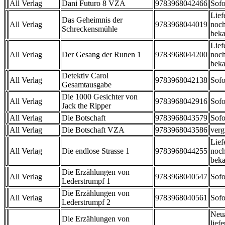
All Verlag
Dani Futuro 8 VZA
9783968042466
Sofo
Lief
Das Geheimnis der
All Verlag
9783968044019
noch
Schreckensmühle
beka
Lief
All Verlag
Der Gesang der Runen 1
9783968044200
noch
beka
Detektiv Carol
All Verlag
9783968042138
Sofo
Gesamtausgabe
Die 1000 Gesichter von
All Verlag
9783968042916
Sofo
Jack the Ripper
All Verlag
Die Botschaft
9783968043579
Sofo
All Verlag
Die Botschaft VZA
9783968043586
verg
Lief
All Verlag
Die endlose Strasse 1
9783968044255
noch
beka
Die Erzählungen von
All Verlag
9783968040547
Sofo
Lederstrumpf 1
Die Erzählungen von
All Verlag
9783968040561
Sofo
Lederstrumpf 2
Neu
Die Erzählungen von
liefe