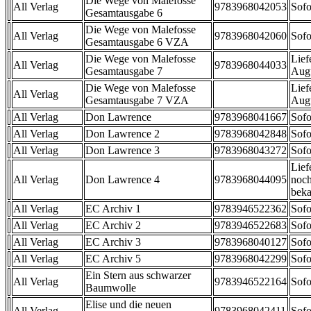
Die Wege von Malefosse
All Verlag
9783968042053
Sofo
Gesamtausgabe 6
Die Wege von Malefosse
All Verlag
9783968042060
Sofo
Gesamtausgabe 6 VZA
Die Wege von Malefosse
Lief
All Verlag
9783968044033
Gesamtausgabe 7
Aug
Die Wege von Malefosse
Lief
All Verlag
Gesamtausgabe 7 VZA
Aug
All Verlag
Don Lawrence
9783968041667
Sofo
All Verlag
Don Lawrence 2
9783968042848
Sofo
All Verlag
Don Lawrence 3
9783968043272
Sofo
Lief
All Verlag
Don Lawrence 4
9783968044095
noch
beka
All Verlag
EC Archiv 1
9783946522362
Sofo
All Verlag
EC Archiv 2
9783946522683
Sofo
All Verlag
EC Archiv 3
9783968040127
Sofo
All Verlag
EC Archiv 5
9783968042299
Sofo
Ein Stern aus schwarzer
All Verlag
9783946522164
Sofo
Baumwolle
Elise und die neuen
All Verlag
9783968042411
Sofo