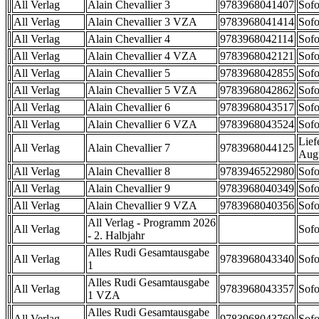
All Verlag
Alain Chevallier 3
9783968041407
Sofo
All Verlag
Alain Chevallier 3 VZA
9783968041414
Sofo
All Verlag
Alain Chevallier 4
9783968042114
Sofo
All Verlag
Alain Chevallier 4 VZA
9783968042121
Sofo
All Verlag
Alain Chevallier 5
9783968042855
Sofo
All Verlag
Alain Chevallier 5 VZA
9783968042862
Sofo
All Verlag
Alain Chevallier 6
9783968043517
Sofo
All Verlag
Alain Chevallier 6 VZA
9783968043524
Sofo
Lief
All Verlag
Alain Chevallier 7
9783968044125
Aug
All Verlag
Alain Chevallier 8
9783946522980
Sofo
All Verlag
Alain Chevallier 9
9783968040349
Sofo
All Verlag
Alain Chevallier 9 VZA
9783968040356
Sofo
All Verlag - Programm 2026
All Verlag
Sofo
- 2. Halbjahr
Alles Rudi Gesamtausgabe
All Verlag
9783968043340
Sofo
1
Alles Rudi Gesamtausgabe
All Verlag
9783968043357
Sofo
1 VZA
Alles Rudi Gesamtausgabe
All Verlag
9783968043760
Sofo