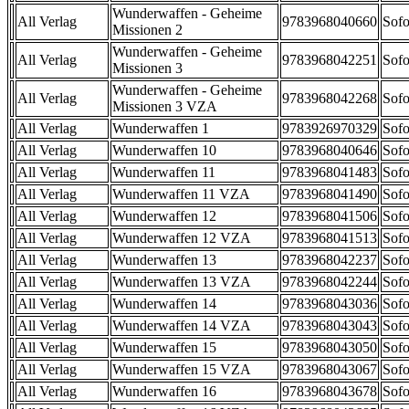
Wunderwaffen - Geheime
All Verlag
9783968040660
Sofo
Missionen 2
Wunderwaffen - Geheime
All Verlag
9783968042251
Sofo
Missionen 3
Wunderwaffen - Geheime
All Verlag
9783968042268
Sofo
Missionen 3 VZA
All Verlag
Wunderwaffen 1
9783926970329
Sofo
All Verlag
Wunderwaffen 10
9783968040646
Sofo
All Verlag
Wunderwaffen 11
9783968041483
Sofo
All Verlag
Wunderwaffen 11 VZA
9783968041490
Sofo
All Verlag
Wunderwaffen 12
9783968041506
Sofo
All Verlag
Wunderwaffen 12 VZA
9783968041513
Sofo
All Verlag
Wunderwaffen 13
9783968042237
Sofo
All Verlag
Wunderwaffen 13 VZA
9783968042244
Sofo
All Verlag
Wunderwaffen 14
9783968043036
Sofo
All Verlag
Wunderwaffen 14 VZA
9783968043043
Sofo
All Verlag
Wunderwaffen 15
9783968043050
Sofo
All Verlag
Wunderwaffen 15 VZA
9783968043067
Sofo
All Verlag
Wunderwaffen 16
9783968043678
Sofo