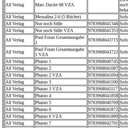
All Verlag
Marc Dacier 08 VZA
noch
beka
All Verlag
Messalina 2-6 (5 Bücher)
Sofo
All Verlag
Nur noch Stille
9783968041346
Sofo
All Verlag
Nur noch Stille VZA
9783968041353
Sofo
Paul Foran Gesamtausgabe
All Verlag
9783968043715
Sofo
1
Paul Foran Gesamtausgabe
All Verlag
9783968043722
Sofo
1 VZA
All Verlag
Pharao 1
9783968040745
Sofo
All Verlag
Pharao 2
9783968041087
Sofo
All Verlag
Pharao 2 VZA
9783968041094
Sofo
All Verlag
Pharao 3
9783968041100
Sofo
All Verlag
Pharao 3 VZA
9783968041117
Sofo
All Verlag
Pharao 4
9783968041858
Sofo
All Verlag
Pharao 5
9783968040769
Sofo
All Verlag
Pharao 6
9783968041872
Sofo
All Verlag
Pharao 6 VZA
9783968041889
Sofo
All Verlag
Pharao 7
9783968042701
Sofo