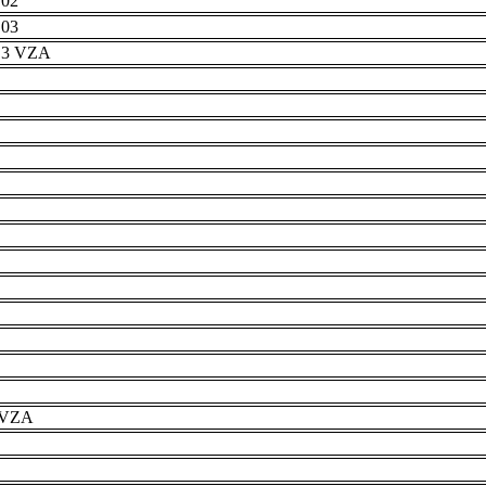
 02
 03
r 3 VZA
e VZA