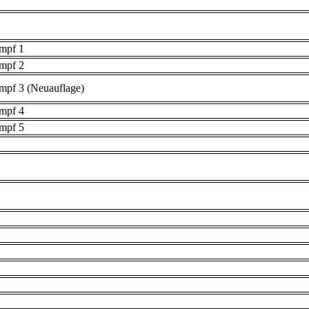
umpf 1
umpf 2
mpf 3 (Neuauflage)
umpf 4
umpf 5