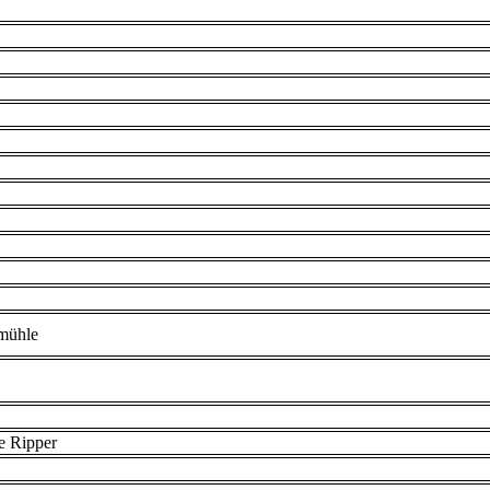
mühle
e Ripper