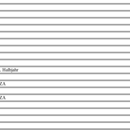
. Halbjahr
VZA
VZA