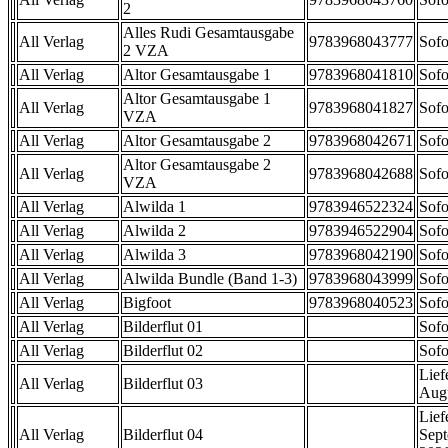
2
Alles Rudi Gesamtausgabe
All Verlag
9783968043777
Sofo
2 VZA
All Verlag
Altor Gesamtausgabe 1
9783968041810
Sofo
Altor Gesamtausgabe 1
All Verlag
9783968041827
Sofo
VZA
All Verlag
Altor Gesamtausgabe 2
9783968042671
Sofo
Altor Gesamtausgabe 2
All Verlag
9783968042688
Sofo
VZA
All Verlag
Alwilda 1
9783946522324
Sofo
All Verlag
Alwilda 2
9783946522904
Sofo
All Verlag
Alwilda 3
9783968042190
Sofo
All Verlag
Alwilda Bundle (Band 1-3)
9783968043999
Sofo
All Verlag
Bigfoot
9783968040523
Sofo
All Verlag
Bilderflut 01
Sofo
All Verlag
Bilderflut 02
Sofo
Lief
All Verlag
Bilderflut 03
Aug
Lief
All Verlag
Bilderflut 04
Sep