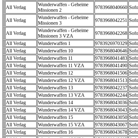
Wunderwaffen - Geheime
All Verlag
9783968040660
Sofo
Missionen 2
Wunderwaffen - Geheime
All Verlag
9783968042251
Sofo
Missionen 3
Wunderwaffen - Geheime
All Verlag
9783968042268
Sofo
Missionen 3 VZA
All Verlag
Wunderwaffen 1
9783926970329
Sofo
All Verlag
Wunderwaffen 10
9783968040646
Sofo
All Verlag
Wunderwaffen 11
9783968041483
Sofo
All Verlag
Wunderwaffen 11 VZA
9783968041490
Sofo
All Verlag
Wunderwaffen 12
9783968041506
Sofo
All Verlag
Wunderwaffen 12 VZA
9783968041513
Sofo
All Verlag
Wunderwaffen 13
9783968042237
Sofo
All Verlag
Wunderwaffen 13 VZA
9783968042244
Sofo
All Verlag
Wunderwaffen 14
9783968043036
Sofo
All Verlag
Wunderwaffen 14 VZA
9783968043043
Sofo
All Verlag
Wunderwaffen 15
9783968043050
Sofo
All Verlag
Wunderwaffen 15 VZA
9783968043067
Sofo
All Verlag
Wunderwaffen 16
9783968043678
Sofo