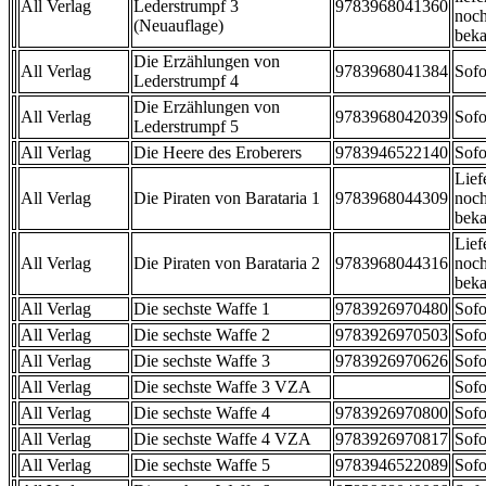
All Verlag
Lederstrumpf 3
9783968041360
noch
(Neuauflage)
beka
Die Erzählungen von
All Verlag
9783968041384
Sofo
Lederstrumpf 4
Die Erzählungen von
All Verlag
9783968042039
Sofo
Lederstrumpf 5
All Verlag
Die Heere des Eroberers
9783946522140
Sofo
Lief
All Verlag
Die Piraten von Barataria 1
9783968044309
noch
beka
Lief
All Verlag
Die Piraten von Barataria 2
9783968044316
noch
beka
All Verlag
Die sechste Waffe 1
9783926970480
Sofo
All Verlag
Die sechste Waffe 2
9783926970503
Sofo
All Verlag
Die sechste Waffe 3
9783926970626
Sofo
All Verlag
Die sechste Waffe 3 VZA
Sofo
All Verlag
Die sechste Waffe 4
9783926970800
Sofo
All Verlag
Die sechste Waffe 4 VZA
9783926970817
Sofo
All Verlag
Die sechste Waffe 5
9783946522089
Sofo