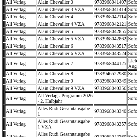
All Verlag
Alain Chevallier 3
9783968041407
Sofo
All Verlag
Alain Chevallier 3 VZA
9783968041414
Sofo
All Verlag
Alain Chevallier 4
9783968042114
Sofo
All Verlag
Alain Chevallier 4 VZA
9783968042121
Sofo
All Verlag
Alain Chevallier 5
9783968042855
Sofo
All Verlag
Alain Chevallier 5 VZA
9783968042862
Sofo
All Verlag
Alain Chevallier 6
9783968043517
Sofo
All Verlag
Alain Chevallier 6 VZA
9783968043524
Sofo
Lief
All Verlag
Alain Chevallier 7
9783968044125
Aug
All Verlag
Alain Chevallier 8
9783946522980
Sofo
All Verlag
Alain Chevallier 9
9783968040349
Sofo
All Verlag
Alain Chevallier 9 VZA
9783968040356
Sofo
All Verlag - Programm 2026
All Verlag
Sofo
- 2. Halbjahr
Alles Rudi Gesamtausgabe
All Verlag
9783968043340
Sofo
1
Alles Rudi Gesamtausgabe
All Verlag
9783968043357
Sofo
1 VZA
Alles Rudi Gesamtausgabe
All Verlag
9783968043760
Sofo