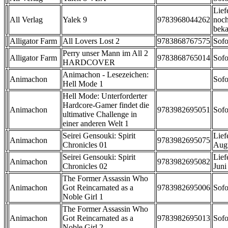
Lief
All Verlag
Yalek 9
9783968044262
noch
beka
Alligator Farm
All Lovers Lost 2
9783868767575
Sofo
Perry unser Mann im All 2
Alligator Farm
9783868765014
Sofo
HARDCOVER
Animachon - Lesezeichen:
Animachon
Sofo
Hell Mode 1
Hell Mode: Unterforderter
Hardcore-Gamer findet die
Animachon
9783982695051
Sofo
ultimative Challenge in
einer anderen Welt 1
Seirei Gensouki: Spirit
Lief
Animachon
9783982695075
Chronicles 01
Aug
Seirei Gensouki: Spirit
Lief
Animachon
9783982695082
Chronicles 02
Juni
The Former Assassin Who
Animachon
Got Reincarnated as a
9783982695006
Sofo
Noble Girl 1
The Former Assassin Who
Animachon
Got Reincarnated as a
9783982695013
Sofo
Noble Girl 2