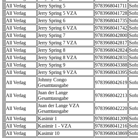
All Verlag
Jerry Spring 5
9783968041711
Sofo
All Verlag
Jerry Spring 5 VZA
9783968041728
Sofo
All Verlag
Jerry Spring 6
9783968041735
Sofo
All Verlag
Jerry Spring 6 VZA
9783968041742
Sofo
All Verlag
Jerry Spring 7
9783968042800
Sofo
All Verlag
Jerry Spring 7 VZA
9783968042817
Sofo
All Verlag
Jerry Spring 8
9783968042824
Sofo
All Verlag
Jerry Spring 8 VZA
9783968042831
Sofo
All Verlag
Jerry Spring 9
9783968043388
Sofo
All Verlag
Jerry Spring 9 VZA
9783968043395
Sofo
Johnny Congo
All Verlag
9783968042619
Sofo
Gesamtausgabe
Juan der Lange
All Verlag
9783968042213
Sofo
Gesamtausgabe
Juan der Lange VZA
All Verlag
9783968042220
Sofo
Gesamtausgabe
All Verlag
Kasimir 1
9783968041209
Sofo
All Verlag
Kasimir 1 - VZA
9783968041216
Sofo
All Verlag
Kasimir 10
9783968043869
Sofo