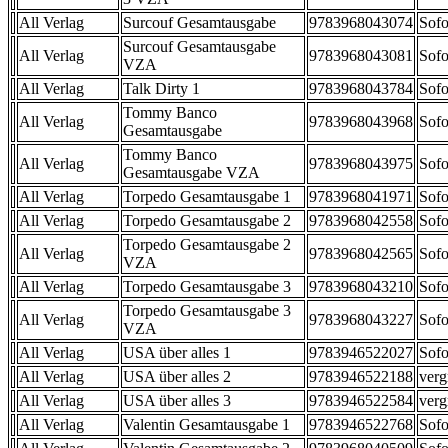
All Verlag
Surcouf Gesamtausgabe
9783968043074
Sofo
Surcouf Gesamtausgabe
All Verlag
9783968043081
Sofo
VZA
All Verlag
Talk Dirty 1
9783968043784
Sofo
Tommy Banco
All Verlag
9783968043968
Sofo
Gesamtausgabe
Tommy Banco
All Verlag
9783968043975
Sofo
Gesamtausgabe VZA
All Verlag
Torpedo Gesamtausgabe 1
9783968041971
Sofo
All Verlag
Torpedo Gesamtausgabe 2
9783968042558
Sofo
Torpedo Gesamtausgabe 2
All Verlag
9783968042565
Sofo
VZA
All Verlag
Torpedo Gesamtausgabe 3
9783968043210
Sofo
Torpedo Gesamtausgabe 3
All Verlag
9783968043227
Sofo
VZA
All Verlag
USA über alles 1
9783946522027
Sofo
All Verlag
USA über alles 2
9783946522188
verg
All Verlag
USA über alles 3
9783946522584
verg
All Verlag
Valentin Gesamtausgabe 1
9783946522768
Sofo