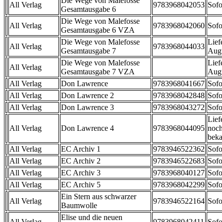
Die Wege von Malefosse
All Verlag
9783968042053
Sofo
Gesamtausgabe 6
Die Wege von Malefosse
All Verlag
9783968042060
Sofo
Gesamtausgabe 6 VZA
Die Wege von Malefosse
Lief
All Verlag
9783968044033
Gesamtausgabe 7
Aug
Die Wege von Malefosse
Lief
All Verlag
Gesamtausgabe 7 VZA
Aug
All Verlag
Don Lawrence
9783968041667
Sofo
All Verlag
Don Lawrence 2
9783968042848
Sofo
All Verlag
Don Lawrence 3
9783968043272
Sofo
Lief
All Verlag
Don Lawrence 4
9783968044095
noch
beka
All Verlag
EC Archiv 1
9783946522362
Sofo
All Verlag
EC Archiv 2
9783946522683
Sofo
All Verlag
EC Archiv 3
9783968040127
Sofo
All Verlag
EC Archiv 5
9783968042299
Sofo
Ein Stern aus schwarzer
All Verlag
9783946522164
Sofo
Baumwolle
Elise und die neuen
All Verlag
9783968042411
Sofo