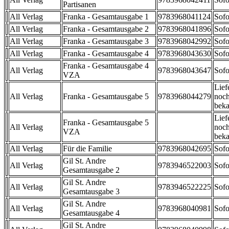
Partisanen
All Verlag
Franka - Gesamtausgabe 1
9783968041124
Sofo
All Verlag
Franka - Gesamtausgabe 2
9783968041896
Sofo
All Verlag
Franka - Gesamtausgabe 3
9783968042992
Sofo
All Verlag
Franka - Gesamtausgabe 4
9783968043630
Sofo
Franka - Gesamtausgabe 4
All Verlag
9783968043647
Sofo
VZA
Lief
All Verlag
Franka - Gesamtausgabe 5
9783968044279
noch
beka
Lief
Franka - Gesamtausgabe 5
All Verlag
noch
VZA
beka
All Verlag
Für die Familie
9783968042695
Sofo
Gil St. Andre
All Verlag
9783946522003
Sofo
Gesamtausgabe 2
Gil St. Andre
All Verlag
9783946522225
Sofo
Gesamtausgabe 3
Gil St. Andre
All Verlag
9783968040981
Sofo
Gesamtausgabe 4
Gil St. Andre