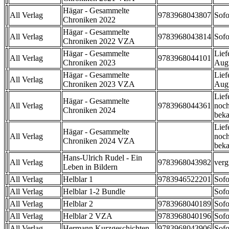
Hägar - Gesammelte
All Verlag
9783968043807
Sofo
Chroniken 2022
Hägar - Gesammelte
All Verlag
9783968043814
Sofo
Chroniken 2022 VZA
Hägar - Gesammelte
Lief
All Verlag
9783968044101
Chroniken 2023
Aug
Hägar - Gesammelte
Lief
All Verlag
Chroniken 2023 VZA
Aug
Lief
Hägar - Gesammelte
All Verlag
9783968044361
noch
Chroniken 2024
beka
Lief
Hägar - Gesammelte
All Verlag
noch
Chroniken 2024 VZA
beka
Hans-Ulrich Rudel - Ein
All Verlag
9783968043982
verg
Leben in Bildern
All Verlag
Helblar 1
9783946522201
Sofo
All Verlag
Helblar 1-2 Bundle
Sofo
All Verlag
Helblar 2
9783968040189
Sofo
All Verlag
Helblar 2 VZA
9783968040196
Sofo
All Verlag
Hermann Kurzgeschichten
9783968043906
Sofo