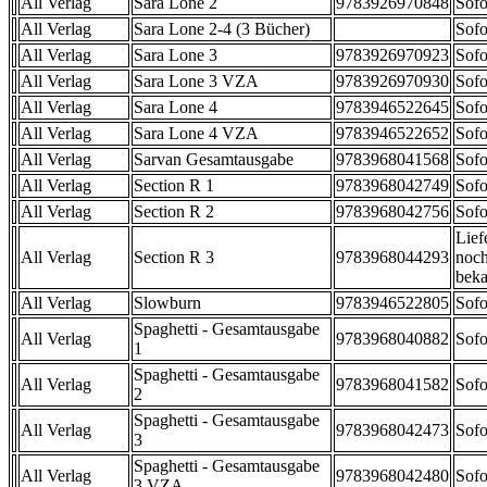
All Verlag
Sara Lone 2
9783926970848
Sofo
All Verlag
Sara Lone 2-4 (3 Bücher)
Sofo
All Verlag
Sara Lone 3
9783926970923
Sofo
All Verlag
Sara Lone 3 VZA
9783926970930
Sofo
All Verlag
Sara Lone 4
9783946522645
Sofo
All Verlag
Sara Lone 4 VZA
9783946522652
Sofo
All Verlag
Sarvan Gesamtausgabe
9783968041568
Sofo
All Verlag
Section R 1
9783968042749
Sofo
All Verlag
Section R 2
9783968042756
Sofo
Lief
All Verlag
Section R 3
9783968044293
noch
beka
All Verlag
Slowburn
9783946522805
Sofo
Spaghetti - Gesamtausgabe
All Verlag
9783968040882
Sofo
1
Spaghetti - Gesamtausgabe
All Verlag
9783968041582
Sofo
2
Spaghetti - Gesamtausgabe
All Verlag
9783968042473
Sofo
3
Spaghetti - Gesamtausgabe
All Verlag
9783968042480
Sofo
3 VZA