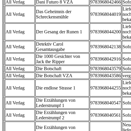
All Verlag
Dani Futuro 8 VZA
9783968042466
Sofo
Lief
Das Geheimnis der
All Verlag
9783968044019
noch
Schreckensmühle
beka
Lief
All Verlag
Der Gesang der Runen 1
9783968044200
noch
beka
Detektiv Carol
All Verlag
9783968042138
Sofo
Gesamtausgabe
Die 1000 Gesichter von
All Verlag
9783968042916
Sofo
Jack the Ripper
All Verlag
Die Botschaft
9783968043579
Sofo
All Verlag
Die Botschaft VZA
9783968043586
verg
Lief
All Verlag
Die endlose Strasse 1
9783968044255
noch
beka
Die Erzählungen von
All Verlag
9783968040547
Sofo
Lederstrumpf 1
Die Erzählungen von
All Verlag
9783968040561
Sofo
Lederstrumpf 2
Neu
Die Erzählungen von
liefe