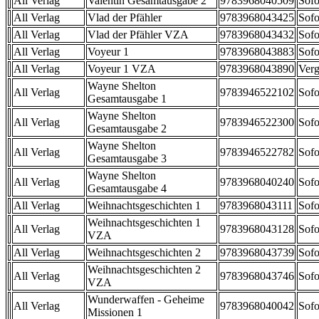
All Verlag
Valentin Gesamtausgabe 2
9783968040509
Sofo
All Verlag
Vlad der Pfähler
9783968043425
Sofo
All Verlag
Vlad der Pfähler VZA
9783968043432
Sofo
All Verlag
Voyeur 1
9783968043883
Sofo
All Verlag
Voyeur 1 VZA
9783968043890
Verg
Wayne Shelton
All Verlag
9783946522102
Sofo
Gesamtausgabe 1
Wayne Shelton
All Verlag
9783946522300
Sofo
Gesamtausgabe 2
Wayne Shelton
All Verlag
9783946522782
Sofo
Gesamtausgabe 3
Wayne Shelton
All Verlag
9783968040240
Sofo
Gesamtausgabe 4
All Verlag
Weihnachtsgeschichten 1
9783968043111
Sofo
Weihnachtsgeschichten 1
All Verlag
9783968043128
Sofo
VZA
All Verlag
Weihnachtsgeschichten 2
9783968043739
Sofo
Weihnachtsgeschichten 2
All Verlag
9783968043746
Sofo
VZA
Wunderwaffen - Geheime
All Verlag
9783968040042
Sofo
Missionen 1