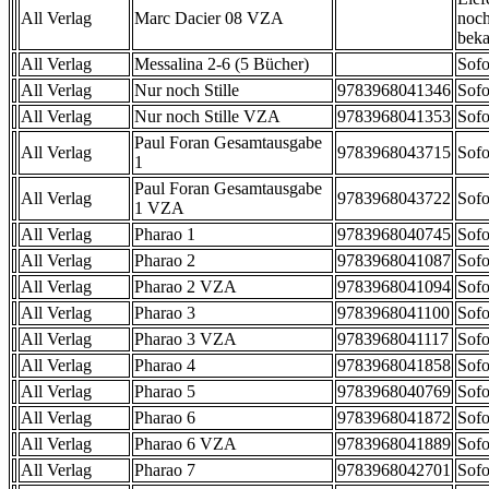
All Verlag
Marc Dacier 08 VZA
noch
beka
All Verlag
Messalina 2-6 (5 Bücher)
Sofo
All Verlag
Nur noch Stille
9783968041346
Sofo
All Verlag
Nur noch Stille VZA
9783968041353
Sofo
Paul Foran Gesamtausgabe
All Verlag
9783968043715
Sofo
1
Paul Foran Gesamtausgabe
All Verlag
9783968043722
Sofo
1 VZA
All Verlag
Pharao 1
9783968040745
Sofo
All Verlag
Pharao 2
9783968041087
Sofo
All Verlag
Pharao 2 VZA
9783968041094
Sofo
All Verlag
Pharao 3
9783968041100
Sofo
All Verlag
Pharao 3 VZA
9783968041117
Sofo
All Verlag
Pharao 4
9783968041858
Sofo
All Verlag
Pharao 5
9783968040769
Sofo
All Verlag
Pharao 6
9783968041872
Sofo
All Verlag
Pharao 6 VZA
9783968041889
Sofo
All Verlag
Pharao 7
9783968042701
Sofo