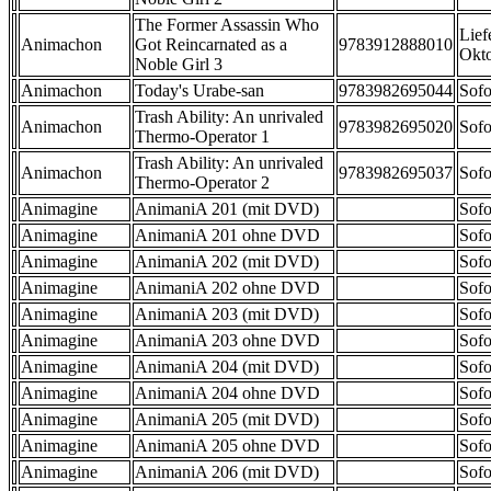
The Former Assassin Who
Lief
Animachon
Got Reincarnated as a
9783912888010
Okt
Noble Girl 3
Animachon
Today's Urabe-san
9783982695044
Sofo
Trash Ability: An unrivaled
Animachon
9783982695020
Sofo
Thermo-Operator 1
Trash Ability: An unrivaled
Animachon
9783982695037
Sofo
Thermo-Operator 2
Animagine
AnimaniA 201 (mit DVD)
Sofo
Animagine
AnimaniA 201 ohne DVD
Sofo
Animagine
AnimaniA 202 (mit DVD)
Sofo
Animagine
AnimaniA 202 ohne DVD
Sofo
Animagine
AnimaniA 203 (mit DVD)
Sofo
Animagine
AnimaniA 203 ohne DVD
Sofo
Animagine
AnimaniA 204 (mit DVD)
Sofo
Animagine
AnimaniA 204 ohne DVD
Sofo
Animagine
AnimaniA 205 (mit DVD)
Sofo
Animagine
AnimaniA 205 ohne DVD
Sofo
Animagine
AnimaniA 206 (mit DVD)
Sofo