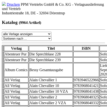
Drucken
PPM Vertriebs GmbH & Co. KG - Verlagsauslieferung
und Vertrieb
Industriestraße 18, DE - 32694 Dörentrup
Katalog
(9964 Artikel)
Verlag
Titel
ISBN
Abenteuer Pur
Die Sprechblase 228
Sofo
Abenteuer Pur
Die Sprechblase 239
Sofo
Lief
Album Comics
Bessy Gesamtausgabe
Sep
202
All Verlag
Alain Chevallier 1
9783946522966
Sofo
All Verlag
Alain Chevallier 10
9783968041421
Sofo
All Verlag
Alain Chevallier 10 VZA
9783968041438
Sofo
All Verlag
Alain Chevallier 2
9783968040325
Sofo
All Verlag
Alain Chevallier 2 VZA
9783968040332
Sofo