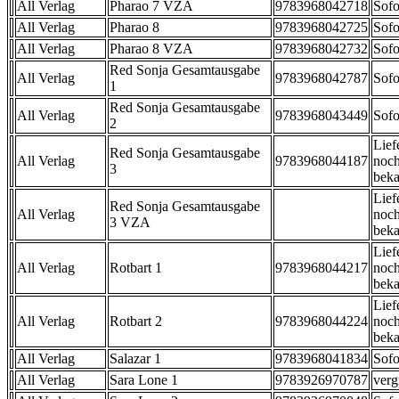
All Verlag
Pharao 7 VZA
9783968042718
Sofo
All Verlag
Pharao 8
9783968042725
Sofo
All Verlag
Pharao 8 VZA
9783968042732
Sofo
Red Sonja Gesamtausgabe
All Verlag
9783968042787
Sofo
1
Red Sonja Gesamtausgabe
All Verlag
9783968043449
Sofo
2
Lief
Red Sonja Gesamtausgabe
All Verlag
9783968044187
noch
3
beka
Lief
Red Sonja Gesamtausgabe
All Verlag
noch
3 VZA
beka
Lief
All Verlag
Rotbart 1
9783968044217
noch
beka
Lief
All Verlag
Rotbart 2
9783968044224
noch
beka
All Verlag
Salazar 1
9783968041834
Sofo
All Verlag
Sara Lone 1
9783926970787
verg