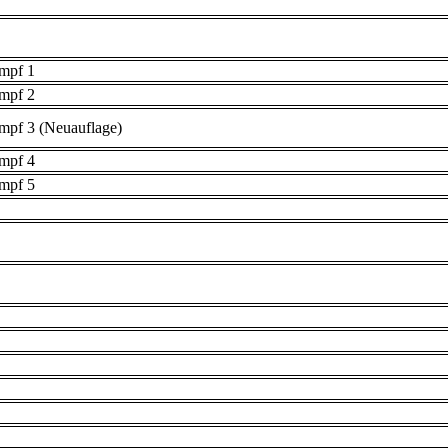
umpf 1
umpf 2
mpf 3 (Neuauflage)
umpf 4
umpf 5