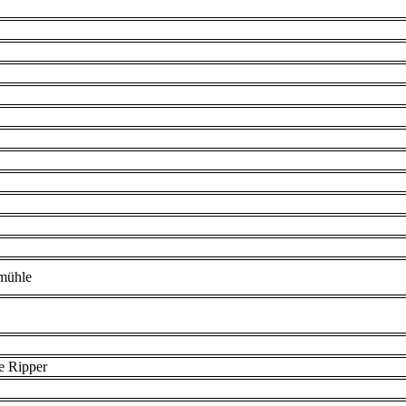
mühle
e Ripper