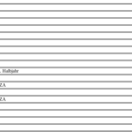
. Halbjahr
VZA
VZA