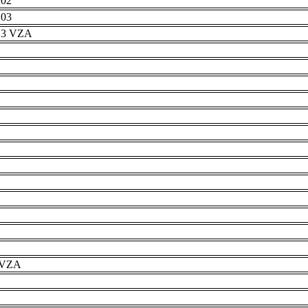
 02
 03
r 3 VZA
e VZA