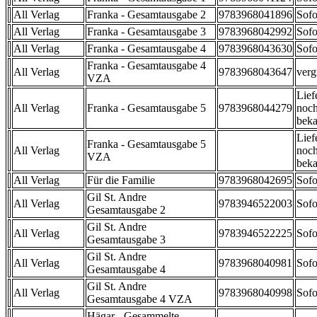
All Verlag
Franka - Gesamtausgabe 2
9783968041896
Sofo
All Verlag
Franka - Gesamtausgabe 3
9783968042992
Sofo
All Verlag
Franka - Gesamtausgabe 4
9783968043630
Sofo
Franka - Gesamtausgabe 4
All Verlag
9783968043647
verg
VZA
Lief
All Verlag
Franka - Gesamtausgabe 5
9783968044279
noch
beka
Lief
Franka - Gesamtausgabe 5
All Verlag
noch
VZA
beka
All Verlag
Für die Familie
9783968042695
Sofo
Gil St. Andre
All Verlag
9783946522003
Sofo
Gesamtausgabe 2
Gil St. Andre
All Verlag
9783946522225
Sofo
Gesamtausgabe 3
Gil St. Andre
All Verlag
9783968040981
Sofo
Gesamtausgabe 4
Gil St. Andre
All Verlag
9783968040998
Sofo
Gesamtausgabe 4 VZA
Hägar - Gesammelte