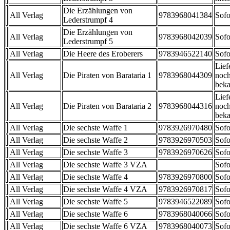
Die Erzählungen von
All Verlag
9783968041384
Sofo
Lederstrumpf 4
Die Erzählungen von
All Verlag
9783968042039
Sofo
Lederstrumpf 5
All Verlag
Die Heere des Eroberers
9783946522140
Sofo
Lief
All Verlag
Die Piraten von Barataria 1
9783968044309
noch
beka
Lief
All Verlag
Die Piraten von Barataria 2
9783968044316
noch
beka
All Verlag
Die sechste Waffe 1
9783926970480
Sofo
All Verlag
Die sechste Waffe 2
9783926970503
Sofo
All Verlag
Die sechste Waffe 3
9783926970626
Sofo
All Verlag
Die sechste Waffe 3 VZA
Sofo
All Verlag
Die sechste Waffe 4
9783926970800
Sofo
All Verlag
Die sechste Waffe 4 VZA
9783926970817
Sofo
All Verlag
Die sechste Waffe 5
9783946522089
Sofo
All Verlag
Die sechste Waffe 6
9783968040066
Sofo
All Verlag
Die sechste Waffe 6 VZA
9783968040073
Sofo