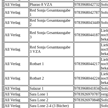
All Verlag
Pharao 8 VZA
9783968042732
Sofo
Red Sonja Gesamtausgabe
All Verlag
9783968042787
Sofo
1
Red Sonja Gesamtausgabe
All Verlag
9783968043449
Sofo
2
Lief
Red Sonja Gesamtausgabe
All Verlag
9783968044187
noch
3
beka
Lief
Red Sonja Gesamtausgabe
All Verlag
noch
3 VZA
beka
Lief
All Verlag
Rotbart 1
9783968044217
noch
beka
Lief
All Verlag
Rotbart 2
9783968044224
noch
beka
All Verlag
Salazar 1
9783968041834
Sofo
All Verlag
Sara Lone 1
9783926970787
verg
All Verlag
Sara Lone 2
9783926970848
Sofo
All Verlag
Sara Lone 2-4 (3 Bücher)
Sofo