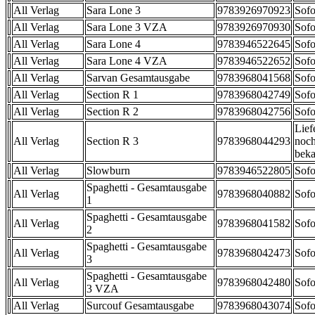
All Verlag
Sara Lone 3
9783926970923
Sofo
All Verlag
Sara Lone 3 VZA
9783926970930
Sofo
All Verlag
Sara Lone 4
9783946522645
Sofo
All Verlag
Sara Lone 4 VZA
9783946522652
Sofo
All Verlag
Sarvan Gesamtausgabe
9783968041568
Sofo
All Verlag
Section R 1
9783968042749
Sofo
All Verlag
Section R 2
9783968042756
Sofo
Lief
All Verlag
Section R 3
9783968044293
noch
beka
All Verlag
Slowburn
9783946522805
Sofo
Spaghetti - Gesamtausgabe
All Verlag
9783968040882
Sofo
1
Spaghetti - Gesamtausgabe
All Verlag
9783968041582
Sofo
2
Spaghetti - Gesamtausgabe
All Verlag
9783968042473
Sofo
3
Spaghetti - Gesamtausgabe
All Verlag
9783968042480
Sofo
3 VZA
All Verlag
Surcouf Gesamtausgabe
9783968043074
Sofo