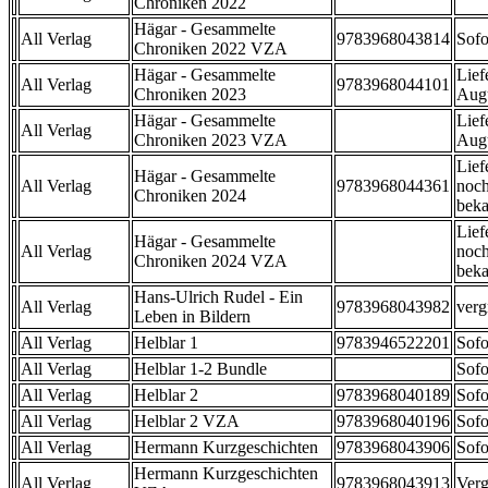
Chroniken 2022
Hägar - Gesammelte
All Verlag
9783968043814
Sofo
Chroniken 2022 VZA
Hägar - Gesammelte
Lief
All Verlag
9783968044101
Chroniken 2023
Aug
Hägar - Gesammelte
Lief
All Verlag
Chroniken 2023 VZA
Aug
Lief
Hägar - Gesammelte
All Verlag
9783968044361
noch
Chroniken 2024
beka
Lief
Hägar - Gesammelte
All Verlag
noch
Chroniken 2024 VZA
beka
Hans-Ulrich Rudel - Ein
All Verlag
9783968043982
verg
Leben in Bildern
All Verlag
Helblar 1
9783946522201
Sofo
All Verlag
Helblar 1-2 Bundle
Sofo
All Verlag
Helblar 2
9783968040189
Sofo
All Verlag
Helblar 2 VZA
9783968040196
Sofo
All Verlag
Hermann Kurzgeschichten
9783968043906
Sofo
Hermann Kurzgeschichten
All Verlag
9783968043913
Verg