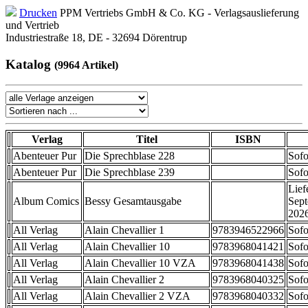
Drucken
PPM Vertriebs GmbH & Co. KG - Verlagsauslieferung
und Vertrieb
Industriestraße 18, DE - 32694 Dörentrup
Katalog
(9964 Artikel)
Verlag
Titel
ISBN
Abenteuer Pur
Die Sprechblase 228
Sofo
Abenteuer Pur
Die Sprechblase 239
Sofo
Lief
Album Comics
Bessy Gesamtausgabe
Sep
202
All Verlag
Alain Chevallier 1
9783946522966
Sofo
All Verlag
Alain Chevallier 10
9783968041421
Sofo
All Verlag
Alain Chevallier 10 VZA
9783968041438
Sofo
All Verlag
Alain Chevallier 2
9783968040325
Sofo
All Verlag
Alain Chevallier 2 VZA
9783968040332
Sofo