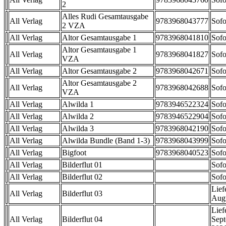
2
Alles Rudi Gesamtausgabe
All Verlag
9783968043777
Sofo
2 VZA
All Verlag
Altor Gesamtausgabe 1
9783968041810
Sofo
Altor Gesamtausgabe 1
All Verlag
9783968041827
Sofo
VZA
All Verlag
Altor Gesamtausgabe 2
9783968042671
Sofo
Altor Gesamtausgabe 2
All Verlag
9783968042688
Sofo
VZA
All Verlag
Alwilda 1
9783946522324
Sofo
All Verlag
Alwilda 2
9783946522904
Sofo
All Verlag
Alwilda 3
9783968042190
Sofo
All Verlag
Alwilda Bundle (Band 1-3)
9783968043999
Sofo
All Verlag
Bigfoot
9783968040523
Sofo
All Verlag
Bilderflut 01
Sofo
All Verlag
Bilderflut 02
Sofo
Lief
All Verlag
Bilderflut 03
Aug
Lief
All Verlag
Bilderflut 04
Sep