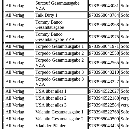
Surcouf Gesamtausgabe
All Verlag
9783968043081
Sofo
VZA
All Verlag
Talk Dirty 1
9783968043784
Sofo
Tommy Banco
All Verlag
9783968043968
Sofo
Gesamtausgabe
Tommy Banco
All Verlag
9783968043975
Sofo
Gesamtausgabe VZA
All Verlag
Torpedo Gesamtausgabe 1
9783968041971
Sofo
All Verlag
Torpedo Gesamtausgabe 2
9783968042558
Sofo
Torpedo Gesamtausgabe 2
All Verlag
9783968042565
Sofo
VZA
All Verlag
Torpedo Gesamtausgabe 3
9783968043210
Sofo
Torpedo Gesamtausgabe 3
All Verlag
9783968043227
Sofo
VZA
All Verlag
USA über alles 1
9783946522027
Sofo
All Verlag
USA über alles 2
9783946522188
verg
All Verlag
USA über alles 3
9783946522584
verg
All Verlag
Valentin Gesamtausgabe 1
9783946522768
Sofo
All Verlag
Valentin Gesamtausgabe 2
9783968040509
Sofo
All Verlag
Vlad der Pfähler
9783968043425
Sofo