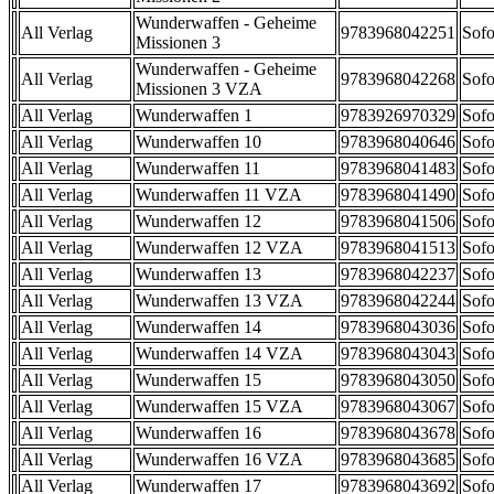
Wunderwaffen - Geheime
All Verlag
9783968042251
Sofo
Missionen 3
Wunderwaffen - Geheime
All Verlag
9783968042268
Sofo
Missionen 3 VZA
All Verlag
Wunderwaffen 1
9783926970329
Sofo
All Verlag
Wunderwaffen 10
9783968040646
Sofo
All Verlag
Wunderwaffen 11
9783968041483
Sofo
All Verlag
Wunderwaffen 11 VZA
9783968041490
Sofo
All Verlag
Wunderwaffen 12
9783968041506
Sofo
All Verlag
Wunderwaffen 12 VZA
9783968041513
Sofo
All Verlag
Wunderwaffen 13
9783968042237
Sofo
All Verlag
Wunderwaffen 13 VZA
9783968042244
Sofo
All Verlag
Wunderwaffen 14
9783968043036
Sofo
All Verlag
Wunderwaffen 14 VZA
9783968043043
Sofo
All Verlag
Wunderwaffen 15
9783968043050
Sofo
All Verlag
Wunderwaffen 15 VZA
9783968043067
Sofo
All Verlag
Wunderwaffen 16
9783968043678
Sofo
All Verlag
Wunderwaffen 16 VZA
9783968043685
Sofo
All Verlag
Wunderwaffen 17
9783968043692
Sofo