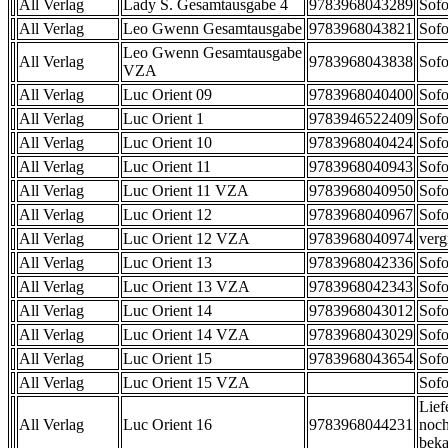
All Verlag
Lady S. Gesamtausgabe 4
9783968043289
Sofo
All Verlag
Leo Gwenn Gesamtausgabe
9783968043821
Sofo
Leo Gwenn Gesamtausgabe
All Verlag
9783968043838
Sofo
VZA
All Verlag
Luc Orient 09
9783968040400
Sofo
All Verlag
Luc Orient 1
9783946522409
Sofo
All Verlag
Luc Orient 10
9783968040424
Sofo
All Verlag
Luc Orient 11
9783968040943
Sofo
All Verlag
Luc Orient 11 VZA
9783968040950
Sofo
All Verlag
Luc Orient 12
9783968040967
Sofo
All Verlag
Luc Orient 12 VZA
9783968040974
verg
All Verlag
Luc Orient 13
9783968042336
Sofo
All Verlag
Luc Orient 13 VZA
9783968042343
Sofo
All Verlag
Luc Orient 14
9783968043012
Sofo
All Verlag
Luc Orient 14 VZA
9783968043029
Sofo
All Verlag
Luc Orient 15
9783968043654
Sofo
All Verlag
Luc Orient 15 VZA
Sofo
Lief
All Verlag
Luc Orient 16
9783968044231
noch
beka