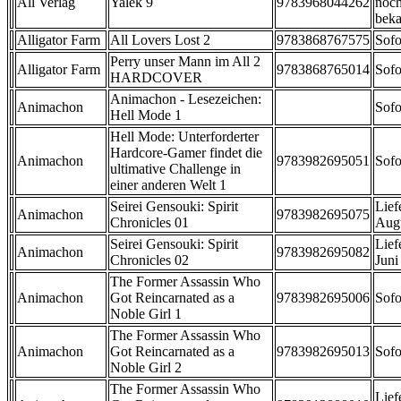
All Verlag
Yalek 9
9783968044262
noch
beka
Alligator Farm
All Lovers Lost 2
9783868767575
Sofo
Perry unser Mann im All 2
Alligator Farm
9783868765014
Sofo
HARDCOVER
Animachon - Lesezeichen:
Animachon
Sofo
Hell Mode 1
Hell Mode: Unterforderter
Hardcore-Gamer findet die
Animachon
9783982695051
Sofo
ultimative Challenge in
einer anderen Welt 1
Seirei Gensouki: Spirit
Lief
Animachon
9783982695075
Chronicles 01
Aug
Seirei Gensouki: Spirit
Lief
Animachon
9783982695082
Chronicles 02
Juni
The Former Assassin Who
Animachon
Got Reincarnated as a
9783982695006
Sofo
Noble Girl 1
The Former Assassin Who
Animachon
Got Reincarnated as a
9783982695013
Sofo
Noble Girl 2
The Former Assassin Who
Lief