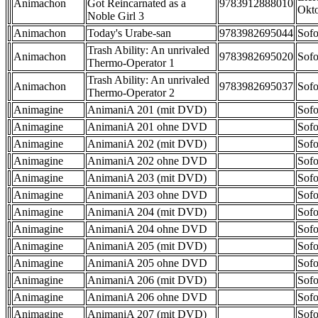
Animachon
Got Reincarnated as a
9783912888010
Okt
Noble Girl 3
Animachon
Today's Urabe-san
9783982695044
Sofo
Trash Ability: An unrivaled
Animachon
9783982695020
Sofo
Thermo-Operator 1
Trash Ability: An unrivaled
Animachon
9783982695037
Sofo
Thermo-Operator 2
Animagine
AnimaniA 201 (mit DVD)
Sofo
Animagine
AnimaniA 201 ohne DVD
Sofo
Animagine
AnimaniA 202 (mit DVD)
Sofo
Animagine
AnimaniA 202 ohne DVD
Sofo
Animagine
AnimaniA 203 (mit DVD)
Sofo
Animagine
AnimaniA 203 ohne DVD
Sofo
Animagine
AnimaniA 204 (mit DVD)
Sofo
Animagine
AnimaniA 204 ohne DVD
Sofo
Animagine
AnimaniA 205 (mit DVD)
Sofo
Animagine
AnimaniA 205 ohne DVD
Sofo
Animagine
AnimaniA 206 (mit DVD)
Sofo
Animagine
AnimaniA 206 ohne DVD
Sofo
Animagine
AnimaniA 207 (mit DVD)
Sofo