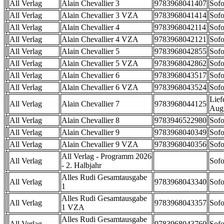
All Verlag
Alain Chevallier 3
9783968041407
Sofo
All Verlag
Alain Chevallier 3 VZA
9783968041414
Sofo
All Verlag
Alain Chevallier 4
9783968042114
Sofo
All Verlag
Alain Chevallier 4 VZA
9783968042121
Sofo
All Verlag
Alain Chevallier 5
9783968042855
Sofo
All Verlag
Alain Chevallier 5 VZA
9783968042862
Sofo
All Verlag
Alain Chevallier 6
9783968043517
Sofo
All Verlag
Alain Chevallier 6 VZA
9783968043524
Sofo
Lief
All Verlag
Alain Chevallier 7
9783968044125
Aug
All Verlag
Alain Chevallier 8
9783946522980
Sofo
All Verlag
Alain Chevallier 9
9783968040349
Sofo
All Verlag
Alain Chevallier 9 VZA
9783968040356
Sofo
All Verlag - Programm 2026
All Verlag
Sofo
- 2. Halbjahr
Alles Rudi Gesamtausgabe
All Verlag
9783968043340
Sofo
1
Alles Rudi Gesamtausgabe
All Verlag
9783968043357
Sofo
1 VZA
Alles Rudi Gesamtausgabe
All Verlag
9783968043760
Sofo