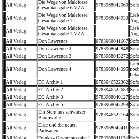
Die Wege von Malefosse
All Verlag
9783968042060
Sofo
Gesamtausgabe 6 VZA
Die Wege von Malefosse
Lief
All Verlag
9783968044033
Gesamtausgabe 7
Aug
Die Wege von Malefosse
Lief
All Verlag
Gesamtausgabe 7 VZA
Aug
All Verlag
Don Lawrence
9783968041667
Sofo
All Verlag
Don Lawrence 2
9783968042848
Sofo
All Verlag
Don Lawrence 3
9783968043272
Sofo
Lief
All Verlag
Don Lawrence 4
9783968044095
noch
beka
All Verlag
EC Archiv 1
9783946522362
Sofo
All Verlag
EC Archiv 2
9783946522683
Sofo
All Verlag
EC Archiv 3
9783968040127
Sofo
All Verlag
EC Archiv 5
9783968042299
Sofo
Ein Stern aus schwarzer
All Verlag
9783946522164
Sofo
Baumwolle
Elise und die neuen
All Verlag
9783968042411
Sofo
Partisanen
All Verlag
Franka - Gesamtausgabe 1
9783968041124
Sofo