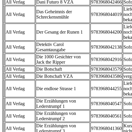
All Verlag
Dani Futuro 8 VZA
9783968042466
Sofo
Lief
Das Geheimnis der
All Verlag
9783968044019
noch
Schreckensmühle
beka
Lief
All Verlag
Der Gesang der Runen 1
9783968044200
noch
beka
Detektiv Carol
All Verlag
9783968042138
Sofo
Gesamtausgabe
Die 1000 Gesichter von
All Verlag
9783968042916
Sofo
Jack the Ripper
All Verlag
Die Botschaft
9783968043579
Sofo
All Verlag
Die Botschaft VZA
9783968043586
verg
Lief
All Verlag
Die endlose Strasse 1
9783968044255
noch
beka
Die Erzählungen von
All Verlag
9783968040547
Sofo
Lederstrumpf 1
Die Erzählungen von
All Verlag
9783968040561
Sofo
Lederstrumpf 2
Die Erzählungen von
Kurz
All Verlag
9783968041360
Lederstrumpf 3
nicht