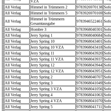
VZA
All Verlag
Himmel in Trümmern 2
9783926970138
Sofo
All Verlag
Himmel in Trümmern 5
9783926970169
Sofo
Himmel in Trümmern
All Verlag
9783946522461
Sofo
Gesamtausgabe
All Verlag
Hombre 3
9783968040301
Sofo
All Verlag
Jerry Spring 1
9783968040684
Sofo
All Verlag
Jerry Spring 10
9783968043401
Sofo
All Verlag
Jerry Spring 10 VZA
9783968043418
Sofo
All Verlag
Jerry Spring 11
9783968043920
Sofo
All Verlag
Jerry Spring 11 VZA
9783968043937
Sofo
All Verlag
Jerry Spring 12
9783968043944
Sofo
All Verlag
Jerry Spring 12 VZA
9783968043951
Sofo
All Verlag
Jerry Spring 2
9783968040707
Sofo
All Verlag
Jerry Spring 3
9783968041049
Sofo
All Verlag
Jerry Spring 3 VZA
9783968041056
Sofo
All Verlag
Jerry Spring 4
9783968041063
Sofo
All Verlag
Jerry Spring 4 VZA
9783968041070
Sofo
All Verlag
Jerry Spring 5
9783968041711
Sofo