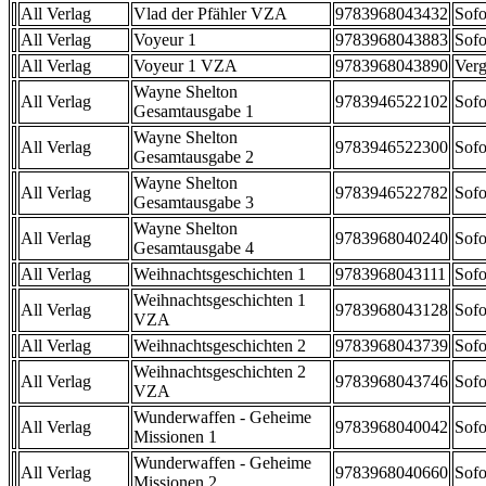
All Verlag
Vlad der Pfähler VZA
9783968043432
Sofo
All Verlag
Voyeur 1
9783968043883
Sofo
All Verlag
Voyeur 1 VZA
9783968043890
Verg
Wayne Shelton
All Verlag
9783946522102
Sofo
Gesamtausgabe 1
Wayne Shelton
All Verlag
9783946522300
Sofo
Gesamtausgabe 2
Wayne Shelton
All Verlag
9783946522782
Sofo
Gesamtausgabe 3
Wayne Shelton
All Verlag
9783968040240
Sofo
Gesamtausgabe 4
All Verlag
Weihnachtsgeschichten 1
9783968043111
Sofo
Weihnachtsgeschichten 1
All Verlag
9783968043128
Sofo
VZA
All Verlag
Weihnachtsgeschichten 2
9783968043739
Sofo
Weihnachtsgeschichten 2
All Verlag
9783968043746
Sofo
VZA
Wunderwaffen - Geheime
All Verlag
9783968040042
Sofo
Missionen 1
Wunderwaffen - Geheime
All Verlag
9783968040660
Sofo
Missionen 2