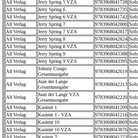
All Verlag
Jerry Spring 5 VZA
9783968041728
Sofo
All Verlag
Jerry Spring 6
9783968041735
Sofo
All Verlag
Jerry Spring 6 VZA
9783968041742
Sofo
All Verlag
Jerry Spring 7
9783968042800
Sofo
All Verlag
Jerry Spring 7 VZA
9783968042817
Sofo
All Verlag
Jerry Spring 8
9783968042824
Sofo
All Verlag
Jerry Spring 8 VZA
9783968042831
Sofo
All Verlag
Jerry Spring 9
9783968043388
Sofo
All Verlag
Jerry Spring 9 VZA
9783968043395
Sofo
Johnny Congo
All Verlag
9783968042619
Sofo
Gesamtausgabe
Juan der Lange
All Verlag
9783968042213
Sofo
Gesamtausgabe
Juan der Lange VZA
All Verlag
9783968042220
Sofo
Gesamtausgabe
All Verlag
Kasimir 1
9783968041209
Sofo
All Verlag
Kasimir 1 - VZA
9783968041216
Sofo
All Verlag
Kasimir 10
9783968043869
Sofo
All Verlag
Kasimir 10 VZA
9783968043876
Sofo
All Verlag
Kasimir 2
9783968041223
Sofo