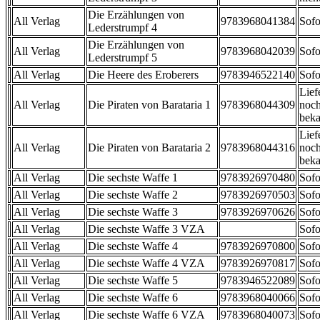
Die Erzählungen von
All Verlag
9783968041384
Sofo
Lederstrumpf 4
Die Erzählungen von
All Verlag
9783968042039
Sofo
Lederstrumpf 5
All Verlag
Die Heere des Eroberers
9783946522140
Sofo
Lief
All Verlag
Die Piraten von Barataria 1
9783968044309
noch
beka
Lief
All Verlag
Die Piraten von Barataria 2
9783968044316
noch
beka
All Verlag
Die sechste Waffe 1
9783926970480
Sofo
All Verlag
Die sechste Waffe 2
9783926970503
Sofo
All Verlag
Die sechste Waffe 3
9783926970626
Sofo
All Verlag
Die sechste Waffe 3 VZA
Sofo
All Verlag
Die sechste Waffe 4
9783926970800
Sofo
All Verlag
Die sechste Waffe 4 VZA
9783926970817
Sofo
All Verlag
Die sechste Waffe 5
9783946522089
Sofo
All Verlag
Die sechste Waffe 6
9783968040066
Sofo
All Verlag
Die sechste Waffe 6 VZA
9783968040073
Sofo