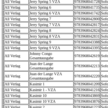
All Verlag
Jerry Spring 5 VZA
9783968041728
Sofo
All Verlag
Jerry Spring 6
9783968041735
Sofo
All Verlag
Jerry Spring 6 VZA
9783968041742
Sofo
All Verlag
Jerry Spring 7
9783968042800
Sofo
All Verlag
Jerry Spring 7 VZA
9783968042817
Sofo
All Verlag
Jerry Spring 8
9783968042824
Sofo
All Verlag
Jerry Spring 8 VZA
9783968042831
Sofo
All Verlag
Jerry Spring 9
9783968043388
Sofo
All Verlag
Jerry Spring 9 VZA
9783968043395
Sofo
Johnny Congo
All Verlag
9783968042619
Sofo
Gesamtausgabe
Juan der Lange
All Verlag
9783968042213
Sofo
Gesamtausgabe
Juan der Lange VZA
All Verlag
9783968042220
Sofo
Gesamtausgabe
All Verlag
Kasimir 1
9783968041209
Sofo
All Verlag
Kasimir 1 - VZA
9783968041216
Sofo
All Verlag
Kasimir 10
9783968043869
Sofo
All Verlag
Kasimir 10 VZA
9783968043876
Sofo
All Verlag
Kasimir 2
9783968041223
Sofo