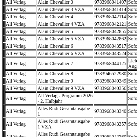
All Verlag
Alain Chevallier 3
9783968041407
Sofo
All Verlag
Alain Chevallier 3 VZA
9783968041414
Sofo
All Verlag
Alain Chevallier 4
9783968042114
Sofo
All Verlag
Alain Chevallier 4 VZA
9783968042121
Sofo
All Verlag
Alain Chevallier 5
9783968042855
Sofo
All Verlag
Alain Chevallier 5 VZA
9783968042862
Sofo
All Verlag
Alain Chevallier 6
9783968043517
Sofo
All Verlag
Alain Chevallier 6 VZA
9783968043524
Sofo
Lief
All Verlag
Alain Chevallier 7
9783968044125
Aug
All Verlag
Alain Chevallier 8
9783946522980
Sofo
All Verlag
Alain Chevallier 9
9783968040349
Sofo
All Verlag
Alain Chevallier 9 VZA
9783968040356
Sofo
All Verlag - Programm 2026
All Verlag
Sofo
- 2. Halbjahr
Alles Rudi Gesamtausgabe
All Verlag
9783968043340
Sofo
1
Alles Rudi Gesamtausgabe
All Verlag
9783968043357
Sofo
1 VZA
Alles Rudi Gesamtausgabe
All Verlag
9783968043760
Sofo