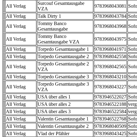
Surcouf Gesamtausgabe
All Verlag
9783968043081
Sofo
VZA
All Verlag
Talk Dirty 1
9783968043784
Sofo
Tommy Banco
All Verlag
9783968043968
Sofo
Gesamtausgabe
Tommy Banco
All Verlag
9783968043975
Sofo
Gesamtausgabe VZA
All Verlag
Torpedo Gesamtausgabe 1
9783968041971
Sofo
All Verlag
Torpedo Gesamtausgabe 2
9783968042558
Sofo
Torpedo Gesamtausgabe 2
All Verlag
9783968042565
Sofo
VZA
All Verlag
Torpedo Gesamtausgabe 3
9783968043210
Sofo
Torpedo Gesamtausgabe 3
All Verlag
9783968043227
Sofo
VZA
All Verlag
USA über alles 1
9783946522027
Sofo
All Verlag
USA über alles 2
9783946522188
verg
All Verlag
USA über alles 3
9783946522584
verg
All Verlag
Valentin Gesamtausgabe 1
9783946522768
Sofo
All Verlag
Valentin Gesamtausgabe 2
9783968040509
Sofo
All Verlag
Vlad der Pfähler
9783968043425
Sofo