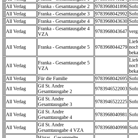
All Verlag
Franka - Gesamtausgabe 2
9783968041896
Sofo
All Verlag
Franka - Gesamtausgabe 3
9783968042992
Sofo
All Verlag
Franka - Gesamtausgabe 4
9783968043630
Sofo
Franka - Gesamtausgabe 4
All Verlag
9783968043647
verg
VZA
Lief
All Verlag
Franka - Gesamtausgabe 5
9783968044279
noch
beka
Lief
Franka - Gesamtausgabe 5
All Verlag
noch
VZA
beka
All Verlag
Für die Familie
9783968042695
Sofo
Gil St. Andre
All Verlag
9783946522003
Sofo
Gesamtausgabe 2
Gil St. Andre
All Verlag
9783946522225
Sofo
Gesamtausgabe 3
Gil St. Andre
All Verlag
9783968040981
Sofo
Gesamtausgabe 4
Gil St. Andre
All Verlag
9783968040998
Sofo
Gesamtausgabe 4 VZA
Hägar - Gesammelte