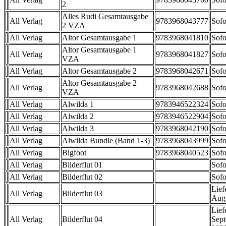
2
Alles Rudi Gesamtausgabe
All Verlag
9783968043777
Sofo
2 VZA
All Verlag
Altor Gesamtausgabe 1
9783968041810
Sofo
Altor Gesamtausgabe 1
All Verlag
9783968041827
Sofo
VZA
All Verlag
Altor Gesamtausgabe 2
9783968042671
Sofo
Altor Gesamtausgabe 2
All Verlag
9783968042688
Sofo
VZA
All Verlag
Alwilda 1
9783946522324
Sofo
All Verlag
Alwilda 2
9783946522904
Sofo
All Verlag
Alwilda 3
9783968042190
Sofo
All Verlag
Alwilda Bundle (Band 1-3)
9783968043999
Sofo
All Verlag
Bigfoot
9783968040523
Sofo
All Verlag
Bilderflut 01
Sofo
All Verlag
Bilderflut 02
Sofo
Lief
All Verlag
Bilderflut 03
Aug
Lief
All Verlag
Bilderflut 04
Sep