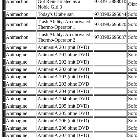
Animachon
Got Reincarnated as a
9783912888010
Okt
Noble Girl 3
Animachon
Today's Urabe-san
9783982695044
Sofo
Trash Ability: An unrivaled
Animachon
9783982695020
Sofo
Thermo-Operator 1
Trash Ability: An unrivaled
Animachon
9783982695037
Sofo
Thermo-Operator 2
Animagine
AnimaniA 201 (mit DVD)
Sofo
Animagine
AnimaniA 201 ohne DVD
Sofo
Animagine
AnimaniA 202 (mit DVD)
Sofo
Animagine
AnimaniA 202 ohne DVD
Sofo
Animagine
AnimaniA 203 (mit DVD)
Sofo
Animagine
AnimaniA 203 ohne DVD
Sofo
Animagine
AnimaniA 204 (mit DVD)
Sofo
Animagine
AnimaniA 204 ohne DVD
Sofo
Animagine
AnimaniA 205 (mit DVD)
Sofo
Animagine
AnimaniA 205 ohne DVD
Sofo
Animagine
AnimaniA 206 (mit DVD)
Sofo
Animagine
AnimaniA 206 ohne DVD
Sofo
Animagine
AnimaniA 207 (mit DVD)
Sofo