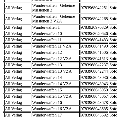
Wunderwaffen - Geheime
All Verlag
9783968042251
Sofo
Missionen 3
Wunderwaffen - Geheime
All Verlag
9783968042268
Sofo
Missionen 3 VZA
All Verlag
Wunderwaffen 1
9783926970329
Sofo
All Verlag
Wunderwaffen 10
9783968040646
Sofo
All Verlag
Wunderwaffen 11
9783968041483
Sofo
All Verlag
Wunderwaffen 11 VZA
9783968041490
Sofo
All Verlag
Wunderwaffen 12
9783968041506
Sofo
All Verlag
Wunderwaffen 12 VZA
9783968041513
Sofo
All Verlag
Wunderwaffen 13
9783968042237
Sofo
All Verlag
Wunderwaffen 13 VZA
9783968042244
Sofo
All Verlag
Wunderwaffen 14
9783968043036
Sofo
All Verlag
Wunderwaffen 14 VZA
9783968043043
Sofo
All Verlag
Wunderwaffen 15
9783968043050
Sofo
All Verlag
Wunderwaffen 15 VZA
9783968043067
Sofo
All Verlag
Wunderwaffen 16
9783968043678
Sofo
All Verlag
Wunderwaffen 16 VZA
9783968043685
Sofo
All Verlag
Wunderwaffen 17
9783968043692
Sofo