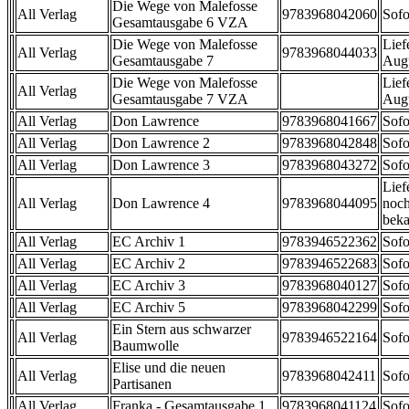
Die Wege von Malefosse
All Verlag
9783968042060
Sofo
Gesamtausgabe 6 VZA
Die Wege von Malefosse
Lief
All Verlag
9783968044033
Gesamtausgabe 7
Aug
Die Wege von Malefosse
Lief
All Verlag
Gesamtausgabe 7 VZA
Aug
All Verlag
Don Lawrence
9783968041667
Sofo
All Verlag
Don Lawrence 2
9783968042848
Sofo
All Verlag
Don Lawrence 3
9783968043272
Sofo
Lief
All Verlag
Don Lawrence 4
9783968044095
noch
beka
All Verlag
EC Archiv 1
9783946522362
Sofo
All Verlag
EC Archiv 2
9783946522683
Sofo
All Verlag
EC Archiv 3
9783968040127
Sofo
All Verlag
EC Archiv 5
9783968042299
Sofo
Ein Stern aus schwarzer
All Verlag
9783946522164
Sofo
Baumwolle
Elise und die neuen
All Verlag
9783968042411
Sofo
Partisanen
All Verlag
Franka - Gesamtausgabe 1
9783968041124
Sofo