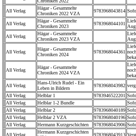
Chroniken 2022
Hägar - Gesammelte
All Verlag
9783968043814
Sofo
Chroniken 2022 VZA
Hägar - Gesammelte
Lief
All Verlag
9783968044101
Chroniken 2023
Aug
Hägar - Gesammelte
Lief
All Verlag
Chroniken 2023 VZA
Aug
Lief
Hägar - Gesammelte
All Verlag
9783968044361
noch
Chroniken 2024
beka
Lief
Hägar - Gesammelte
All Verlag
noch
Chroniken 2024 VZA
beka
Hans-Ulrich Rudel - Ein
All Verlag
9783968043982
verg
Leben in Bildern
All Verlag
Helblar 1
9783946522201
Sofo
All Verlag
Helblar 1-2 Bundle
Sofo
All Verlag
Helblar 2
9783968040189
Sofo
All Verlag
Helblar 2 VZA
9783968040196
Sofo
All Verlag
Hermann Kurzgeschichten
9783968043906
Sofo
Hermann Kurzgeschichten
All Verlag
9783968043913
Verg