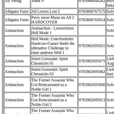
All Verlag
Yalek 9
9783968044262
noch
beka
Alligator Farm
All Lovers Lost 2
9783868767575
Sofo
Perry unser Mann im All 2
Alligator Farm
9783868765014
Sofo
HARDCOVER
Animachon - Lesezeichen:
Animachon
Sofo
Hell Mode 1
Hell Mode: Unterforderter
Hardcore-Gamer findet die
Animachon
9783982695051
Sofo
ultimative Challenge in
einer anderen Welt 1
Seirei Gensouki: Spirit
Lief
Animachon
9783982695075
Chronicles 01
Aug
Seirei Gensouki: Spirit
Lief
Animachon
9783982695082
Chronicles 02
Juni
The Former Assassin Who
Animachon
Got Reincarnated as a
9783982695006
Sofo
Noble Girl 1
The Former Assassin Who
Animachon
Got Reincarnated as a
9783982695013
Sofo
Noble Girl 2
The Former Assassin Who
Lief