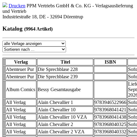
Drucken
PPM Vertriebs GmbH & Co. KG - Verlagsauslieferung
und Vertrieb
Industriestraße 18, DE - 32694 Dörentrup
Katalog
(9964 Artikel)
Verlag
Titel
ISBN
Abenteuer Pur
Die Sprechblase 228
Sofo
Abenteuer Pur
Die Sprechblase 239
Sofo
Lief
Album Comics
Bessy Gesamtausgabe
Sep
202
All Verlag
Alain Chevallier 1
9783946522966
Sofo
All Verlag
Alain Chevallier 10
9783968041421
Sofo
All Verlag
Alain Chevallier 10 VZA
9783968041438
Sofo
All Verlag
Alain Chevallier 2
9783968040325
Sofo
All Verlag
Alain Chevallier 2 VZA
9783968040332
Sofo