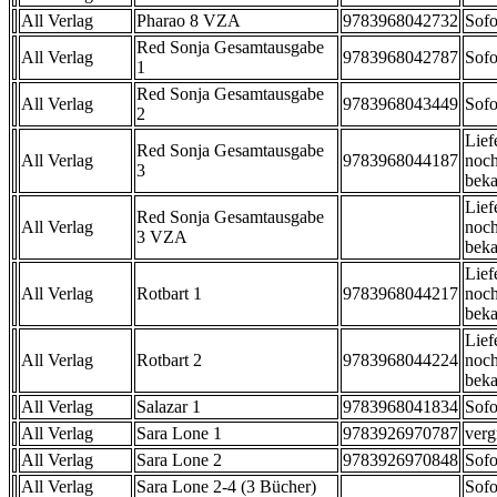
All Verlag
Pharao 8 VZA
9783968042732
Sofo
Red Sonja Gesamtausgabe
All Verlag
9783968042787
Sofo
1
Red Sonja Gesamtausgabe
All Verlag
9783968043449
Sofo
2
Lief
Red Sonja Gesamtausgabe
All Verlag
9783968044187
noch
3
beka
Lief
Red Sonja Gesamtausgabe
All Verlag
noch
3 VZA
beka
Lief
All Verlag
Rotbart 1
9783968044217
noch
beka
Lief
All Verlag
Rotbart 2
9783968044224
noch
beka
All Verlag
Salazar 1
9783968041834
Sofo
All Verlag
Sara Lone 1
9783926970787
verg
All Verlag
Sara Lone 2
9783926970848
Sofo
All Verlag
Sara Lone 2-4 (3 Bücher)
Sofo