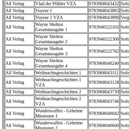
All Verlag
Vlad der Pfähler VZA
9783968043432
Sofo
All Verlag
Voyeur 1
9783968043883
Sofo
All Verlag
Voyeur 1 VZA
9783968043890
Verg
Wayne Shelton
All Verlag
9783946522102
Sofo
Gesamtausgabe 1
Wayne Shelton
All Verlag
9783946522300
Sofo
Gesamtausgabe 2
Wayne Shelton
All Verlag
9783946522782
Sofo
Gesamtausgabe 3
Wayne Shelton
All Verlag
9783968040240
Sofo
Gesamtausgabe 4
All Verlag
Weihnachtsgeschichten 1
9783968043111
Sofo
Weihnachtsgeschichten 1
All Verlag
9783968043128
Sofo
VZA
All Verlag
Weihnachtsgeschichten 2
9783968043739
Sofo
Weihnachtsgeschichten 2
All Verlag
9783968043746
Sofo
VZA
Wunderwaffen - Geheime
All Verlag
9783968040042
Sofo
Missionen 1
Wunderwaffen - Geheime
All Verlag
9783968040660
Sofo
Missionen 2