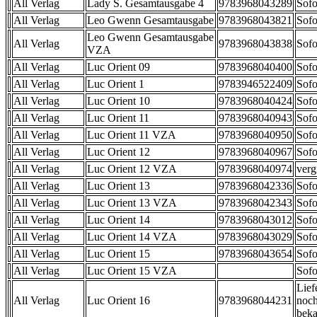
All Verlag
Lady S. Gesamtausgabe 4
9783968043289
Sofo
All Verlag
Leo Gwenn Gesamtausgabe
9783968043821
Sofo
Leo Gwenn Gesamtausgabe
All Verlag
9783968043838
Sofo
VZA
All Verlag
Luc Orient 09
9783968040400
Sofo
All Verlag
Luc Orient 1
9783946522409
Sofo
All Verlag
Luc Orient 10
9783968040424
Sofo
All Verlag
Luc Orient 11
9783968040943
Sofo
All Verlag
Luc Orient 11 VZA
9783968040950
Sofo
All Verlag
Luc Orient 12
9783968040967
Sofo
All Verlag
Luc Orient 12 VZA
9783968040974
verg
All Verlag
Luc Orient 13
9783968042336
Sofo
All Verlag
Luc Orient 13 VZA
9783968042343
Sofo
All Verlag
Luc Orient 14
9783968043012
Sofo
All Verlag
Luc Orient 14 VZA
9783968043029
Sofo
All Verlag
Luc Orient 15
9783968043654
Sofo
All Verlag
Luc Orient 15 VZA
Sofo
Lief
All Verlag
Luc Orient 16
9783968044231
noch
beka