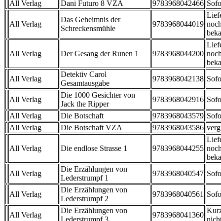
All Verlag
Dani Futuro 8 VZA
9783968042466
Sofo
Lief
Das Geheimnis der
All Verlag
9783968044019
noch
Schreckensmühle
beka
Lief
All Verlag
Der Gesang der Runen 1
9783968044200
noch
beka
Detektiv Carol
All Verlag
9783968042138
Sofo
Gesamtausgabe
Die 1000 Gesichter von
All Verlag
9783968042916
Sofo
Jack the Ripper
All Verlag
Die Botschaft
9783968043579
Sofo
All Verlag
Die Botschaft VZA
9783968043586
verg
Lief
All Verlag
Die endlose Strasse 1
9783968044255
noch
beka
Die Erzählungen von
All Verlag
9783968040547
Sofo
Lederstrumpf 1
Die Erzählungen von
All Verlag
9783968040561
Sofo
Lederstrumpf 2
Die Erzählungen von
Kurz
All Verlag
9783968041360
Lederstrumpf 3
nicht