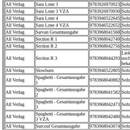
All Verlag
Sara Lone 3
9783926970923
Sofo
All Verlag
Sara Lone 3 VZA
9783926970930
Sofo
All Verlag
Sara Lone 4
9783946522645
Sofo
All Verlag
Sara Lone 4 VZA
9783946522652
Sofo
All Verlag
Sarvan Gesamtausgabe
9783968041568
Sofo
All Verlag
Section R 1
9783968042749
Sofo
All Verlag
Section R 2
9783968042756
Sofo
Lief
All Verlag
Section R 3
9783968044293
noch
beka
All Verlag
Slowburn
9783946522805
Sofo
Spaghetti - Gesamtausgabe
All Verlag
9783968040882
Sofo
1
Spaghetti - Gesamtausgabe
All Verlag
9783968041582
Sofo
2
Spaghetti - Gesamtausgabe
All Verlag
9783968042473
Sofo
3
Spaghetti - Gesamtausgabe
All Verlag
9783968042480
Sofo
3 VZA
All Verlag
Surcouf Gesamtausgabe
9783968043074
Sofo