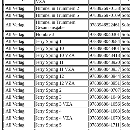
VZA
All Verlag
Himmel in Trümmern 2
9783926970138
Sofo
All Verlag
Himmel in Trümmern 5
9783926970169
Sofo
Himmel in Trümmern
All Verlag
9783946522461
Sofo
Gesamtausgabe
All Verlag
Hombre 3
9783968040301
Sofo
All Verlag
Jerry Spring 1
9783968040684
Sofo
All Verlag
Jerry Spring 10
9783968043401
Sofo
All Verlag
Jerry Spring 10 VZA
9783968043418
Sofo
All Verlag
Jerry Spring 11
9783968043920
Sofo
All Verlag
Jerry Spring 11 VZA
9783968043937
Sofo
All Verlag
Jerry Spring 12
9783968043944
Sofo
All Verlag
Jerry Spring 12 VZA
9783968043951
Sofo
All Verlag
Jerry Spring 2
9783968040707
Sofo
All Verlag
Jerry Spring 3
9783968041049
Sofo
All Verlag
Jerry Spring 3 VZA
9783968041056
Sofo
All Verlag
Jerry Spring 4
9783968041063
Sofo
All Verlag
Jerry Spring 4 VZA
9783968041070
Sofo
All Verlag
Jerry Spring 5
9783968041711
Sofo