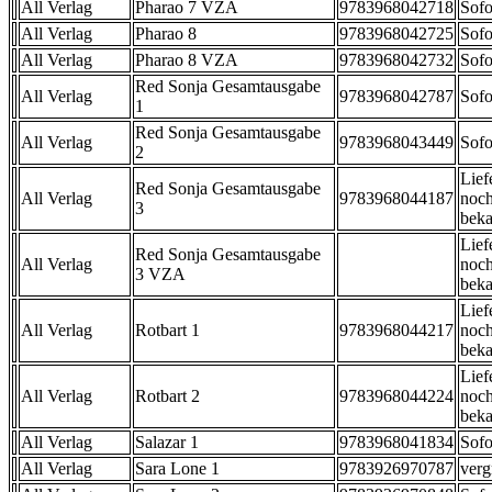
All Verlag
Pharao 7 VZA
9783968042718
Sofo
All Verlag
Pharao 8
9783968042725
Sofo
All Verlag
Pharao 8 VZA
9783968042732
Sofo
Red Sonja Gesamtausgabe
All Verlag
9783968042787
Sofo
1
Red Sonja Gesamtausgabe
All Verlag
9783968043449
Sofo
2
Lief
Red Sonja Gesamtausgabe
All Verlag
9783968044187
noch
3
beka
Lief
Red Sonja Gesamtausgabe
All Verlag
noch
3 VZA
beka
Lief
All Verlag
Rotbart 1
9783968044217
noch
beka
Lief
All Verlag
Rotbart 2
9783968044224
noch
beka
All Verlag
Salazar 1
9783968041834
Sofo
All Verlag
Sara Lone 1
9783926970787
verg