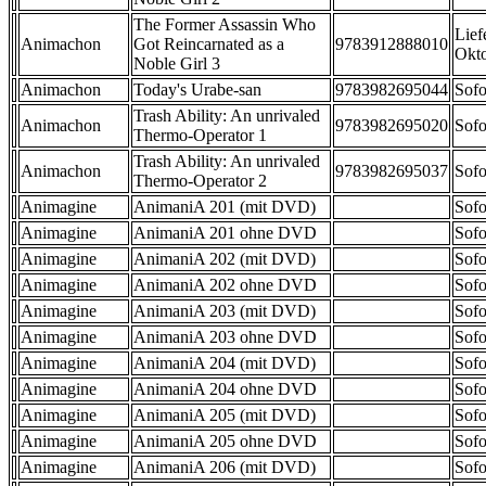
The Former Assassin Who
Lief
Animachon
Got Reincarnated as a
9783912888010
Okt
Noble Girl 3
Animachon
Today's Urabe-san
9783982695044
Sofo
Trash Ability: An unrivaled
Animachon
9783982695020
Sofo
Thermo-Operator 1
Trash Ability: An unrivaled
Animachon
9783982695037
Sofo
Thermo-Operator 2
Animagine
AnimaniA 201 (mit DVD)
Sofo
Animagine
AnimaniA 201 ohne DVD
Sofo
Animagine
AnimaniA 202 (mit DVD)
Sofo
Animagine
AnimaniA 202 ohne DVD
Sofo
Animagine
AnimaniA 203 (mit DVD)
Sofo
Animagine
AnimaniA 203 ohne DVD
Sofo
Animagine
AnimaniA 204 (mit DVD)
Sofo
Animagine
AnimaniA 204 ohne DVD
Sofo
Animagine
AnimaniA 205 (mit DVD)
Sofo
Animagine
AnimaniA 205 ohne DVD
Sofo
Animagine
AnimaniA 206 (mit DVD)
Sofo