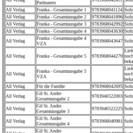
Partisanen
All Verlag
Franka - Gesamtausgabe 1
9783968041124
Sofo
All Verlag
Franka - Gesamtausgabe 2
9783968041896
Sofo
All Verlag
Franka - Gesamtausgabe 3
9783968042992
Sofo
All Verlag
Franka - Gesamtausgabe 4
9783968043630
Sofo
Franka - Gesamtausgabe 4
All Verlag
9783968043647
Sofo
VZA
Lief
All Verlag
Franka - Gesamtausgabe 5
9783968044279
noch
beka
Lief
Franka - Gesamtausgabe 5
All Verlag
noch
VZA
beka
All Verlag
Für die Familie
9783968042695
Sofo
Gil St. Andre
All Verlag
9783946522003
Sofo
Gesamtausgabe 2
Gil St. Andre
All Verlag
9783946522225
Sofo
Gesamtausgabe 3
Gil St. Andre
All Verlag
9783968040981
Sofo
Gesamtausgabe 4
Gil St. Andre