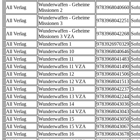
Wunderwaffen - Geheime
All Verlag
9783968040660
Sofo
Missionen 2
Wunderwaffen - Geheime
All Verlag
9783968042251
Sofo
Missionen 3
Wunderwaffen - Geheime
All Verlag
9783968042268
Sofo
Missionen 3 VZA
All Verlag
Wunderwaffen 1
9783926970329
Sofo
All Verlag
Wunderwaffen 10
9783968040646
Sofo
All Verlag
Wunderwaffen 11
9783968041483
Sofo
All Verlag
Wunderwaffen 11 VZA
9783968041490
Sofo
All Verlag
Wunderwaffen 12
9783968041506
Sofo
All Verlag
Wunderwaffen 12 VZA
9783968041513
Sofo
All Verlag
Wunderwaffen 13
9783968042237
Sofo
All Verlag
Wunderwaffen 13 VZA
9783968042244
Sofo
All Verlag
Wunderwaffen 14
9783968043036
Sofo
All Verlag
Wunderwaffen 14 VZA
9783968043043
Sofo
All Verlag
Wunderwaffen 15
9783968043050
Sofo
All Verlag
Wunderwaffen 15 VZA
9783968043067
Sofo
All Verlag
Wunderwaffen 16
9783968043678
Sofo