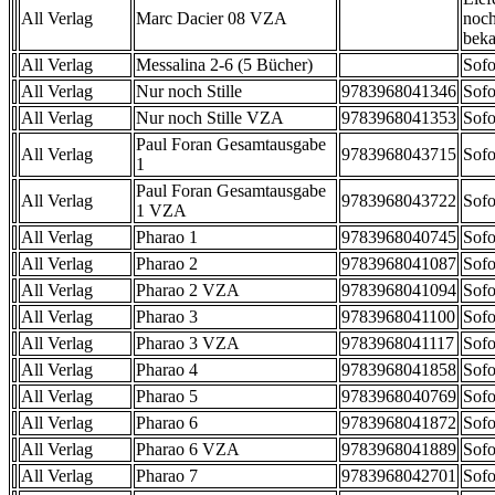
All Verlag
Marc Dacier 08 VZA
noch
beka
All Verlag
Messalina 2-6 (5 Bücher)
Sofo
All Verlag
Nur noch Stille
9783968041346
Sofo
All Verlag
Nur noch Stille VZA
9783968041353
Sofo
Paul Foran Gesamtausgabe
All Verlag
9783968043715
Sofo
1
Paul Foran Gesamtausgabe
All Verlag
9783968043722
Sofo
1 VZA
All Verlag
Pharao 1
9783968040745
Sofo
All Verlag
Pharao 2
9783968041087
Sofo
All Verlag
Pharao 2 VZA
9783968041094
Sofo
All Verlag
Pharao 3
9783968041100
Sofo
All Verlag
Pharao 3 VZA
9783968041117
Sofo
All Verlag
Pharao 4
9783968041858
Sofo
All Verlag
Pharao 5
9783968040769
Sofo
All Verlag
Pharao 6
9783968041872
Sofo
All Verlag
Pharao 6 VZA
9783968041889
Sofo
All Verlag
Pharao 7
9783968042701
Sofo