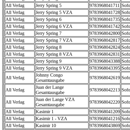
All Verlag
Jerry Spring 5
9783968041711
Sofo
All Verlag
Jerry Spring 5 VZA
9783968041728
Sofo
All Verlag
Jerry Spring 6
9783968041735
Sofo
All Verlag
Jerry Spring 6 VZA
9783968041742
Sofo
All Verlag
Jerry Spring 7
9783968042800
Sofo
All Verlag
Jerry Spring 7 VZA
9783968042817
Sofo
All Verlag
Jerry Spring 8
9783968042824
Sofo
All Verlag
Jerry Spring 8 VZA
9783968042831
Sofo
All Verlag
Jerry Spring 9
9783968043388
Sofo
All Verlag
Jerry Spring 9 VZA
9783968043395
Sofo
Johnny Congo
All Verlag
9783968042619
Sofo
Gesamtausgabe
Juan der Lange
All Verlag
9783968042213
Sofo
Gesamtausgabe
Juan der Lange VZA
All Verlag
9783968042220
Sofo
Gesamtausgabe
All Verlag
Kasimir 1
9783968041209
Sofo
All Verlag
Kasimir 1 - VZA
9783968041216
Sofo
All Verlag
Kasimir 10
9783968043869
Sofo