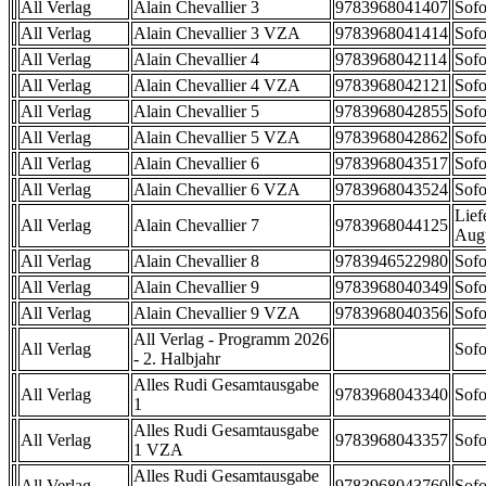
All Verlag
Alain Chevallier 3
9783968041407
Sofo
All Verlag
Alain Chevallier 3 VZA
9783968041414
Sofo
All Verlag
Alain Chevallier 4
9783968042114
Sofo
All Verlag
Alain Chevallier 4 VZA
9783968042121
Sofo
All Verlag
Alain Chevallier 5
9783968042855
Sofo
All Verlag
Alain Chevallier 5 VZA
9783968042862
Sofo
All Verlag
Alain Chevallier 6
9783968043517
Sofo
All Verlag
Alain Chevallier 6 VZA
9783968043524
Sofo
Lief
All Verlag
Alain Chevallier 7
9783968044125
Aug
All Verlag
Alain Chevallier 8
9783946522980
Sofo
All Verlag
Alain Chevallier 9
9783968040349
Sofo
All Verlag
Alain Chevallier 9 VZA
9783968040356
Sofo
All Verlag - Programm 2026
All Verlag
Sofo
- 2. Halbjahr
Alles Rudi Gesamtausgabe
All Verlag
9783968043340
Sofo
1
Alles Rudi Gesamtausgabe
All Verlag
9783968043357
Sofo
1 VZA
Alles Rudi Gesamtausgabe
All Verlag
9783968043760
Sofo