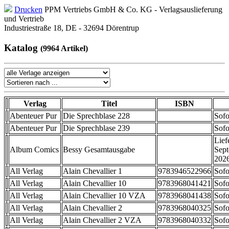
Drucken
PPM Vertriebs GmbH & Co. KG - Verlagsauslieferung
und Vertrieb
Industriestraße 18, DE - 32694 Dörentrup
Katalog
(9964 Artikel)
Verlag
Titel
ISBN
Abenteuer Pur
Die Sprechblase 228
Sofo
Abenteuer Pur
Die Sprechblase 239
Sofo
Lief
Album Comics
Bessy Gesamtausgabe
Sep
202
All Verlag
Alain Chevallier 1
9783946522966
Sofo
All Verlag
Alain Chevallier 10
9783968041421
Sofo
All Verlag
Alain Chevallier 10 VZA
9783968041438
Sofo
All Verlag
Alain Chevallier 2
9783968040325
Sofo
All Verlag
Alain Chevallier 2 VZA
9783968040332
Sofo