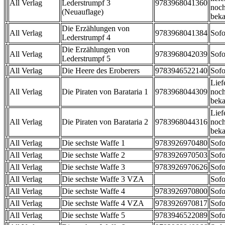
All Verlag
Lederstrumpf 3
9783968041360
noch
(Neuauflage)
beka
Die Erzählungen von
All Verlag
9783968041384
Sofo
Lederstrumpf 4
Die Erzählungen von
All Verlag
9783968042039
Sofo
Lederstrumpf 5
All Verlag
Die Heere des Eroberers
9783946522140
Sofo
Lief
All Verlag
Die Piraten von Barataria 1
9783968044309
noch
beka
Lief
All Verlag
Die Piraten von Barataria 2
9783968044316
noch
beka
All Verlag
Die sechste Waffe 1
9783926970480
Sofo
All Verlag
Die sechste Waffe 2
9783926970503
Sofo
All Verlag
Die sechste Waffe 3
9783926970626
Sofo
All Verlag
Die sechste Waffe 3 VZA
Sofo
All Verlag
Die sechste Waffe 4
9783926970800
Sofo
All Verlag
Die sechste Waffe 4 VZA
9783926970817
Sofo
All Verlag
Die sechste Waffe 5
9783946522089
Sofo