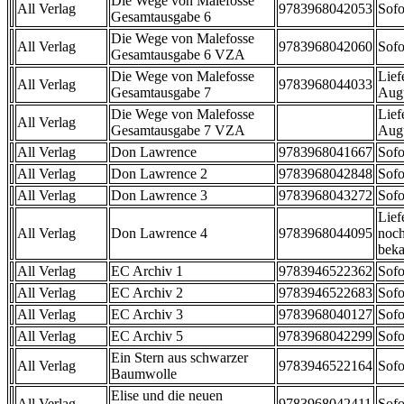
Die Wege von Malefosse
All Verlag
9783968042053
Sofo
Gesamtausgabe 6
Die Wege von Malefosse
All Verlag
9783968042060
Sofo
Gesamtausgabe 6 VZA
Die Wege von Malefosse
Lief
All Verlag
9783968044033
Gesamtausgabe 7
Aug
Die Wege von Malefosse
Lief
All Verlag
Gesamtausgabe 7 VZA
Aug
All Verlag
Don Lawrence
9783968041667
Sofo
All Verlag
Don Lawrence 2
9783968042848
Sofo
All Verlag
Don Lawrence 3
9783968043272
Sofo
Lief
All Verlag
Don Lawrence 4
9783968044095
noch
beka
All Verlag
EC Archiv 1
9783946522362
Sofo
All Verlag
EC Archiv 2
9783946522683
Sofo
All Verlag
EC Archiv 3
9783968040127
Sofo
All Verlag
EC Archiv 5
9783968042299
Sofo
Ein Stern aus schwarzer
All Verlag
9783946522164
Sofo
Baumwolle
Elise und die neuen
All Verlag
9783968042411
Sofo