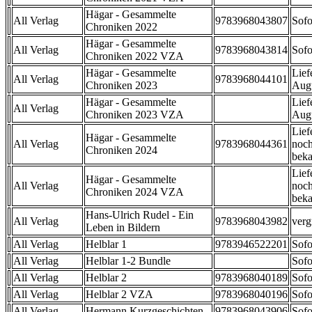
Hägar - Gesammelte
All Verlag
9783968043807
Sofo
Chroniken 2022
Hägar - Gesammelte
All Verlag
9783968043814
Sofo
Chroniken 2022 VZA
Hägar - Gesammelte
Lief
All Verlag
9783968044101
Chroniken 2023
Aug
Hägar - Gesammelte
Lief
All Verlag
Chroniken 2023 VZA
Aug
Lief
Hägar - Gesammelte
All Verlag
9783968044361
noch
Chroniken 2024
beka
Lief
Hägar - Gesammelte
All Verlag
noch
Chroniken 2024 VZA
beka
Hans-Ulrich Rudel - Ein
All Verlag
9783968043982
verg
Leben in Bildern
All Verlag
Helblar 1
9783946522201
Sofo
All Verlag
Helblar 1-2 Bundle
Sofo
All Verlag
Helblar 2
9783968040189
Sofo
All Verlag
Helblar 2 VZA
9783968040196
Sofo
All Verlag
Hermann Kurzgeschichten
9783968043906
Sofo