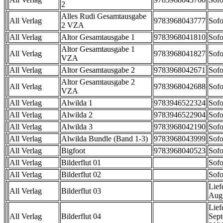
2
Alles Rudi Gesamtausgabe
All Verlag
9783968043777
Sofo
2 VZA
All Verlag
Altor Gesamtausgabe 1
9783968041810
Sofo
Altor Gesamtausgabe 1
All Verlag
9783968041827
Sofo
VZA
All Verlag
Altor Gesamtausgabe 2
9783968042671
Sofo
Altor Gesamtausgabe 2
All Verlag
9783968042688
Sofo
VZA
All Verlag
Alwilda 1
9783946522324
Sofo
All Verlag
Alwilda 2
9783946522904
Sofo
All Verlag
Alwilda 3
9783968042190
Sofo
All Verlag
Alwilda Bundle (Band 1-3)
9783968043999
Sofo
All Verlag
Bigfoot
9783968040523
Sofo
All Verlag
Bilderflut 01
Sofo
All Verlag
Bilderflut 02
Sofo
Lief
All Verlag
Bilderflut 03
Aug
Lief
All Verlag
Bilderflut 04
Sep