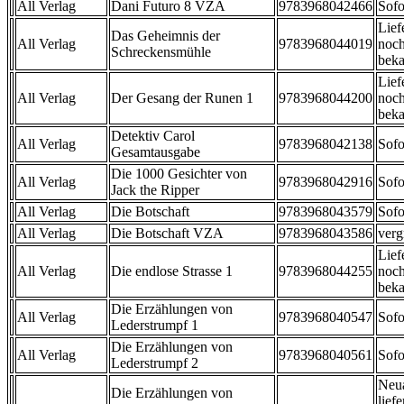
All Verlag
Dani Futuro 8 VZA
9783968042466
Sofo
Lief
Das Geheimnis der
All Verlag
9783968044019
noch
Schreckensmühle
beka
Lief
All Verlag
Der Gesang der Runen 1
9783968044200
noch
beka
Detektiv Carol
All Verlag
9783968042138
Sofo
Gesamtausgabe
Die 1000 Gesichter von
All Verlag
9783968042916
Sofo
Jack the Ripper
All Verlag
Die Botschaft
9783968043579
Sofo
All Verlag
Die Botschaft VZA
9783968043586
verg
Lief
All Verlag
Die endlose Strasse 1
9783968044255
noch
beka
Die Erzählungen von
All Verlag
9783968040547
Sofo
Lederstrumpf 1
Die Erzählungen von
All Verlag
9783968040561
Sofo
Lederstrumpf 2
Neu
Die Erzählungen von
liefe