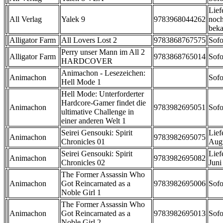
Lief
All Verlag
Yalek 9
9783968044262
noch
beka
Alligator Farm
All Lovers Lost 2
9783868767575
Sofo
Perry unser Mann im All 2
Alligator Farm
9783868765014
Sofo
HARDCOVER
Animachon - Lesezeichen:
Animachon
Sofo
Hell Mode 1
Hell Mode: Unterforderter
Hardcore-Gamer findet die
Animachon
9783982695051
Sofo
ultimative Challenge in
einer anderen Welt 1
Seirei Gensouki: Spirit
Lief
Animachon
9783982695075
Chronicles 01
Aug
Seirei Gensouki: Spirit
Lief
Animachon
9783982695082
Chronicles 02
Juni
The Former Assassin Who
Animachon
Got Reincarnated as a
9783982695006
Sofo
Noble Girl 1
The Former Assassin Who
Animachon
Got Reincarnated as a
9783982695013
Sofo
Noble Girl 2