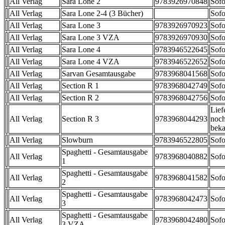
All Verlag
Sara Lone 2
9783926970848
Sofo
All Verlag
Sara Lone 2-4 (3 Bücher)
Sofo
All Verlag
Sara Lone 3
9783926970923
Sofo
All Verlag
Sara Lone 3 VZA
9783926970930
Sofo
All Verlag
Sara Lone 4
9783946522645
Sofo
All Verlag
Sara Lone 4 VZA
9783946522652
Sofo
All Verlag
Sarvan Gesamtausgabe
9783968041568
Sofo
All Verlag
Section R 1
9783968042749
Sofo
All Verlag
Section R 2
9783968042756
Sofo
Lief
All Verlag
Section R 3
9783968044293
noch
beka
All Verlag
Slowburn
9783946522805
Sofo
Spaghetti - Gesamtausgabe
All Verlag
9783968040882
Sofo
1
Spaghetti - Gesamtausgabe
All Verlag
9783968041582
Sofo
2
Spaghetti - Gesamtausgabe
All Verlag
9783968042473
Sofo
3
Spaghetti - Gesamtausgabe
All Verlag
9783968042480
Sofo
3 VZA