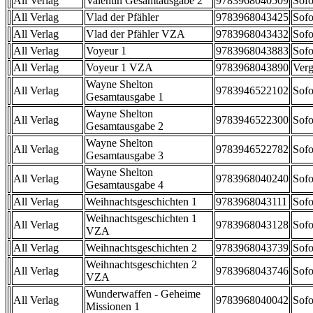
All Verlag
Valentin Gesamtausgabe 2
9783968040509
Sofo
All Verlag
Vlad der Pfähler
9783968043425
Sofo
All Verlag
Vlad der Pfähler VZA
9783968043432
Sofo
All Verlag
Voyeur 1
9783968043883
Sofo
All Verlag
Voyeur 1 VZA
9783968043890
Verg
Wayne Shelton
All Verlag
9783946522102
Sofo
Gesamtausgabe 1
Wayne Shelton
All Verlag
9783946522300
Sofo
Gesamtausgabe 2
Wayne Shelton
All Verlag
9783946522782
Sofo
Gesamtausgabe 3
Wayne Shelton
All Verlag
9783968040240
Sofo
Gesamtausgabe 4
All Verlag
Weihnachtsgeschichten 1
9783968043111
Sofo
Weihnachtsgeschichten 1
All Verlag
9783968043128
Sofo
VZA
All Verlag
Weihnachtsgeschichten 2
9783968043739
Sofo
Weihnachtsgeschichten 2
All Verlag
9783968043746
Sofo
VZA
Wunderwaffen - Geheime
All Verlag
9783968040042
Sofo
Missionen 1