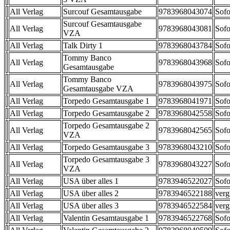
All Verlag
Surcouf Gesamtausgabe
9783968043074
Sofo
Surcouf Gesamtausgabe
All Verlag
9783968043081
Sofo
VZA
All Verlag
Talk Dirty 1
9783968043784
Sofo
Tommy Banco
All Verlag
9783968043968
Sofo
Gesamtausgabe
Tommy Banco
All Verlag
9783968043975
Sofo
Gesamtausgabe VZA
All Verlag
Torpedo Gesamtausgabe 1
9783968041971
Sofo
All Verlag
Torpedo Gesamtausgabe 2
9783968042558
Sofo
Torpedo Gesamtausgabe 2
All Verlag
9783968042565
Sofo
VZA
All Verlag
Torpedo Gesamtausgabe 3
9783968043210
Sofo
Torpedo Gesamtausgabe 3
All Verlag
9783968043227
Sofo
VZA
All Verlag
USA über alles 1
9783946522027
Sofo
All Verlag
USA über alles 2
9783946522188
verg
All Verlag
USA über alles 3
9783946522584
verg
All Verlag
Valentin Gesamtausgabe 1
9783946522768
Sofo