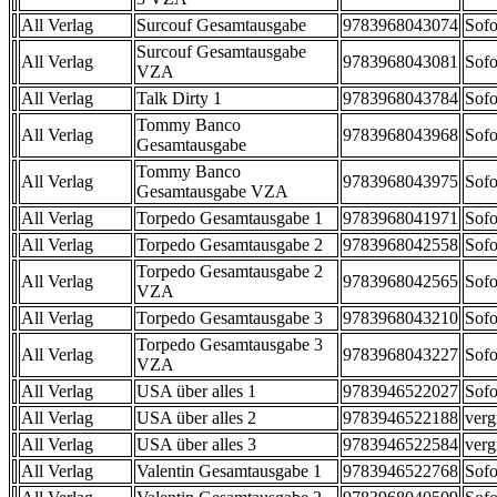
All Verlag
Surcouf Gesamtausgabe
9783968043074
Sofo
Surcouf Gesamtausgabe
All Verlag
9783968043081
Sofo
VZA
All Verlag
Talk Dirty 1
9783968043784
Sofo
Tommy Banco
All Verlag
9783968043968
Sofo
Gesamtausgabe
Tommy Banco
All Verlag
9783968043975
Sofo
Gesamtausgabe VZA
All Verlag
Torpedo Gesamtausgabe 1
9783968041971
Sofo
All Verlag
Torpedo Gesamtausgabe 2
9783968042558
Sofo
Torpedo Gesamtausgabe 2
All Verlag
9783968042565
Sofo
VZA
All Verlag
Torpedo Gesamtausgabe 3
9783968043210
Sofo
Torpedo Gesamtausgabe 3
All Verlag
9783968043227
Sofo
VZA
All Verlag
USA über alles 1
9783946522027
Sofo
All Verlag
USA über alles 2
9783946522188
verg
All Verlag
USA über alles 3
9783946522584
verg
All Verlag
Valentin Gesamtausgabe 1
9783946522768
Sofo