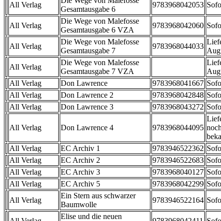
Die Wege von Malefosse
All Verlag
9783968042053
Sofo
Gesamtausgabe 6
Die Wege von Malefosse
All Verlag
9783968042060
Sofo
Gesamtausgabe 6 VZA
Die Wege von Malefosse
Lief
All Verlag
9783968044033
Gesamtausgabe 7
Aug
Die Wege von Malefosse
Lief
All Verlag
Gesamtausgabe 7 VZA
Aug
All Verlag
Don Lawrence
9783968041667
Sofo
All Verlag
Don Lawrence 2
9783968042848
Sofo
All Verlag
Don Lawrence 3
9783968043272
Sofo
Lief
All Verlag
Don Lawrence 4
9783968044095
noch
beka
All Verlag
EC Archiv 1
9783946522362
Sofo
All Verlag
EC Archiv 2
9783946522683
Sofo
All Verlag
EC Archiv 3
9783968040127
Sofo
All Verlag
EC Archiv 5
9783968042299
Sofo
Ein Stern aus schwarzer
All Verlag
9783946522164
Sofo
Baumwolle
Elise und die neuen
All Verlag
9783968042411
Sofo