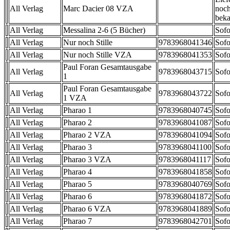
All Verlag
Marc Dacier 08 VZA
noch
beka
All Verlag
Messalina 2-6 (5 Bücher)
Sofo
All Verlag
Nur noch Stille
9783968041346
Sofo
All Verlag
Nur noch Stille VZA
9783968041353
Sofo
Paul Foran Gesamtausgabe
All Verlag
9783968043715
Sofo
1
Paul Foran Gesamtausgabe
All Verlag
9783968043722
Sofo
1 VZA
All Verlag
Pharao 1
9783968040745
Sofo
All Verlag
Pharao 2
9783968041087
Sofo
All Verlag
Pharao 2 VZA
9783968041094
Sofo
All Verlag
Pharao 3
9783968041100
Sofo
All Verlag
Pharao 3 VZA
9783968041117
Sofo
All Verlag
Pharao 4
9783968041858
Sofo
All Verlag
Pharao 5
9783968040769
Sofo
All Verlag
Pharao 6
9783968041872
Sofo
All Verlag
Pharao 6 VZA
9783968041889
Sofo
All Verlag
Pharao 7
9783968042701
Sofo