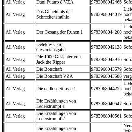
All Verlag
Dani Futuro 8 VZA
9783968042466
Sofo
Lief
Das Geheimnis der
All Verlag
9783968044019
noch
Schreckensmühle
beka
Lief
All Verlag
Der Gesang der Runen 1
9783968044200
noch
beka
Detektiv Carol
All Verlag
9783968042138
Sofo
Gesamtausgabe
Die 1000 Gesichter von
All Verlag
9783968042916
Sofo
Jack the Ripper
All Verlag
Die Botschaft
9783968043579
Sofo
All Verlag
Die Botschaft VZA
9783968043586
verg
Lief
All Verlag
Die endlose Strasse 1
9783968044255
noch
beka
Die Erzählungen von
All Verlag
9783968040547
Sofo
Lederstrumpf 1
Die Erzählungen von
All Verlag
9783968040561
Sofo
Lederstrumpf 2
Neu
Die Erzählungen von
liefe