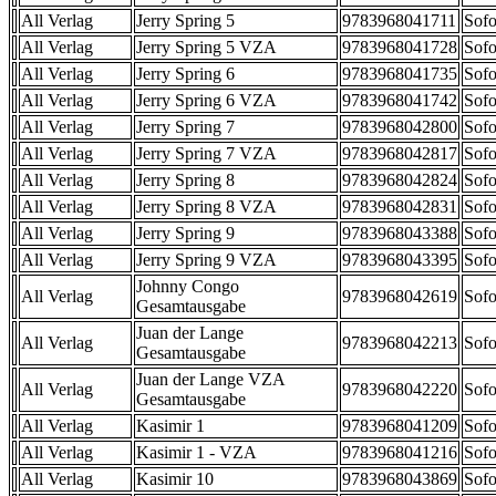
All Verlag
Jerry Spring 5
9783968041711
Sofo
All Verlag
Jerry Spring 5 VZA
9783968041728
Sofo
All Verlag
Jerry Spring 6
9783968041735
Sofo
All Verlag
Jerry Spring 6 VZA
9783968041742
Sofo
All Verlag
Jerry Spring 7
9783968042800
Sofo
All Verlag
Jerry Spring 7 VZA
9783968042817
Sofo
All Verlag
Jerry Spring 8
9783968042824
Sofo
All Verlag
Jerry Spring 8 VZA
9783968042831
Sofo
All Verlag
Jerry Spring 9
9783968043388
Sofo
All Verlag
Jerry Spring 9 VZA
9783968043395
Sofo
Johnny Congo
All Verlag
9783968042619
Sofo
Gesamtausgabe
Juan der Lange
All Verlag
9783968042213
Sofo
Gesamtausgabe
Juan der Lange VZA
All Verlag
9783968042220
Sofo
Gesamtausgabe
All Verlag
Kasimir 1
9783968041209
Sofo
All Verlag
Kasimir 1 - VZA
9783968041216
Sofo
All Verlag
Kasimir 10
9783968043869
Sofo