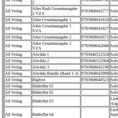
2
Alles Rudi Gesamtausgabe
All Verlag
9783968043777
Sofo
2 VZA
All Verlag
Altor Gesamtausgabe 1
9783968041810
Sofo
Altor Gesamtausgabe 1
All Verlag
9783968041827
Sofo
VZA
All Verlag
Altor Gesamtausgabe 2
9783968042671
Sofo
Altor Gesamtausgabe 2
All Verlag
9783968042688
Sofo
VZA
All Verlag
Alwilda 1
9783946522324
Sofo
All Verlag
Alwilda 2
9783946522904
Sofo
All Verlag
Alwilda 3
9783968042190
Sofo
All Verlag
Alwilda Bundle (Band 1-3)
9783968043999
Sofo
All Verlag
Bigfoot
9783968040523
Sofo
All Verlag
Bilderflut 01
Sofo
All Verlag
Bilderflut 02
Sofo
Lief
All Verlag
Bilderflut 03
Aug
Lief
All Verlag
Bilderflut 04
Sep