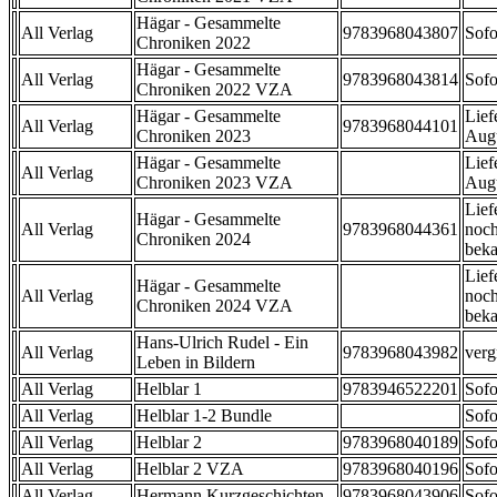
Hägar - Gesammelte
All Verlag
9783968043807
Sofo
Chroniken 2022
Hägar - Gesammelte
All Verlag
9783968043814
Sofo
Chroniken 2022 VZA
Hägar - Gesammelte
Lief
All Verlag
9783968044101
Chroniken 2023
Aug
Hägar - Gesammelte
Lief
All Verlag
Chroniken 2023 VZA
Aug
Lief
Hägar - Gesammelte
All Verlag
9783968044361
noch
Chroniken 2024
beka
Lief
Hägar - Gesammelte
All Verlag
noch
Chroniken 2024 VZA
beka
Hans-Ulrich Rudel - Ein
All Verlag
9783968043982
verg
Leben in Bildern
All Verlag
Helblar 1
9783946522201
Sofo
All Verlag
Helblar 1-2 Bundle
Sofo
All Verlag
Helblar 2
9783968040189
Sofo
All Verlag
Helblar 2 VZA
9783968040196
Sofo
All Verlag
Hermann Kurzgeschichten
9783968043906
Sofo