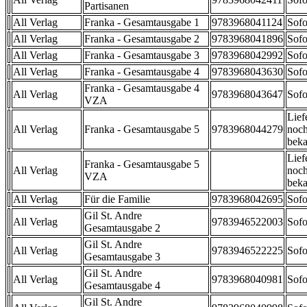
Partisanen
All Verlag
Franka - Gesamtausgabe 1
9783968041124
Sofo
All Verlag
Franka - Gesamtausgabe 2
9783968041896
Sofo
All Verlag
Franka - Gesamtausgabe 3
9783968042992
Sofo
All Verlag
Franka - Gesamtausgabe 4
9783968043630
Sofo
Franka - Gesamtausgabe 4
All Verlag
9783968043647
Sofo
VZA
Lief
All Verlag
Franka - Gesamtausgabe 5
9783968044279
noch
beka
Lief
Franka - Gesamtausgabe 5
All Verlag
noch
VZA
beka
All Verlag
Für die Familie
9783968042695
Sofo
Gil St. Andre
All Verlag
9783946522003
Sofo
Gesamtausgabe 2
Gil St. Andre
All Verlag
9783946522225
Sofo
Gesamtausgabe 3
Gil St. Andre
All Verlag
9783968040981
Sofo
Gesamtausgabe 4
Gil St. Andre