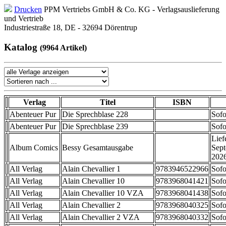
Drucken
PPM Vertriebs GmbH & Co. KG - Verlagsauslieferung
und Vertrieb
Industriestraße 18, DE - 32694 Dörentrup
Katalog
(9964 Artikel)
Verlag
Titel
ISBN
Abenteuer Pur
Die Sprechblase 228
Sofo
Abenteuer Pur
Die Sprechblase 239
Sofo
Lief
Album Comics
Bessy Gesamtausgabe
Sep
202
All Verlag
Alain Chevallier 1
9783946522966
Sofo
All Verlag
Alain Chevallier 10
9783968041421
Sofo
All Verlag
Alain Chevallier 10 VZA
9783968041438
Sofo
All Verlag
Alain Chevallier 2
9783968040325
Sofo
All Verlag
Alain Chevallier 2 VZA
9783968040332
Sofo