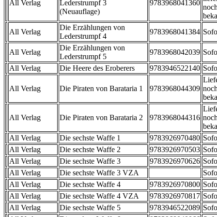
All Verlag
Lederstrumpf 3
9783968041360
noch
(Neuauflage)
beka
Die Erzählungen von
All Verlag
9783968041384
Sofo
Lederstrumpf 4
Die Erzählungen von
All Verlag
9783968042039
Sofo
Lederstrumpf 5
All Verlag
Die Heere des Eroberers
9783946522140
Sofo
Lief
All Verlag
Die Piraten von Barataria 1
9783968044309
noch
beka
Lief
All Verlag
Die Piraten von Barataria 2
9783968044316
noch
beka
All Verlag
Die sechste Waffe 1
9783926970480
Sofo
All Verlag
Die sechste Waffe 2
9783926970503
Sofo
All Verlag
Die sechste Waffe 3
9783926970626
Sofo
All Verlag
Die sechste Waffe 3 VZA
Sofo
All Verlag
Die sechste Waffe 4
9783926970800
Sofo
All Verlag
Die sechste Waffe 4 VZA
9783926970817
Sofo
All Verlag
Die sechste Waffe 5
9783946522089
Sofo