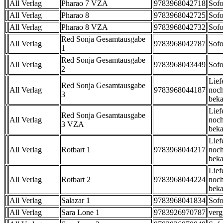
All Verlag
Pharao 7 VZA
9783968042718
Sofo
All Verlag
Pharao 8
9783968042725
Sofo
All Verlag
Pharao 8 VZA
9783968042732
Sofo
Red Sonja Gesamtausgabe
All Verlag
9783968042787
Sofo
1
Red Sonja Gesamtausgabe
All Verlag
9783968043449
Sofo
2
Lief
Red Sonja Gesamtausgabe
All Verlag
9783968044187
noch
3
beka
Lief
Red Sonja Gesamtausgabe
All Verlag
noch
3 VZA
beka
Lief
All Verlag
Rotbart 1
9783968044217
noch
beka
Lief
All Verlag
Rotbart 2
9783968044224
noch
beka
All Verlag
Salazar 1
9783968041834
Sofo
All Verlag
Sara Lone 1
9783926970787
verg