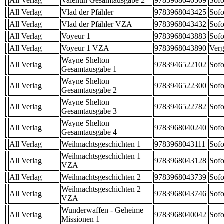
All Verlag
Valentin Gesamtausgabe 2
9783968040509
Sofo
All Verlag
Vlad der Pfähler
9783968043425
Sofo
All Verlag
Vlad der Pfähler VZA
9783968043432
Sofo
All Verlag
Voyeur 1
9783968043883
Sofo
All Verlag
Voyeur 1 VZA
9783968043890
Verg
Wayne Shelton
All Verlag
9783946522102
Sofo
Gesamtausgabe 1
Wayne Shelton
All Verlag
9783946522300
Sofo
Gesamtausgabe 2
Wayne Shelton
All Verlag
9783946522782
Sofo
Gesamtausgabe 3
Wayne Shelton
All Verlag
9783968040240
Sofo
Gesamtausgabe 4
All Verlag
Weihnachtsgeschichten 1
9783968043111
Sofo
Weihnachtsgeschichten 1
All Verlag
9783968043128
Sofo
VZA
All Verlag
Weihnachtsgeschichten 2
9783968043739
Sofo
Weihnachtsgeschichten 2
All Verlag
9783968043746
Sofo
VZA
Wunderwaffen - Geheime
All Verlag
9783968040042
Sofo
Missionen 1