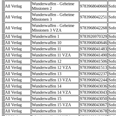
Wunderwaffen - Geheime
All Verlag
9783968040660
Sofo
Missionen 2
Wunderwaffen - Geheime
All Verlag
9783968042251
Sofo
Missionen 3
Wunderwaffen - Geheime
All Verlag
9783968042268
Sofo
Missionen 3 VZA
All Verlag
Wunderwaffen 1
9783926970329
Sofo
All Verlag
Wunderwaffen 10
9783968040646
Sofo
All Verlag
Wunderwaffen 11
9783968041483
Sofo
All Verlag
Wunderwaffen 11 VZA
9783968041490
Sofo
All Verlag
Wunderwaffen 12
9783968041506
Sofo
All Verlag
Wunderwaffen 12 VZA
9783968041513
Sofo
All Verlag
Wunderwaffen 13
9783968042237
Sofo
All Verlag
Wunderwaffen 13 VZA
9783968042244
Sofo
All Verlag
Wunderwaffen 14
9783968043036
Sofo
All Verlag
Wunderwaffen 14 VZA
9783968043043
Sofo
All Verlag
Wunderwaffen 15
9783968043050
Sofo
All Verlag
Wunderwaffen 15 VZA
9783968043067
Sofo
All Verlag
Wunderwaffen 16
9783968043678
Sofo