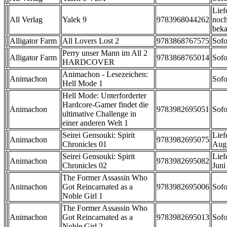
Lief
All Verlag
Yalek 9
9783968044262
noch
beka
Alligator Farm
All Lovers Lost 2
9783868767575
Sofo
Perry unser Mann im All 2
Alligator Farm
9783868765014
Sofo
HARDCOVER
Animachon - Lesezeichen:
Animachon
Sofo
Hell Mode 1
Hell Mode: Unterforderter
Hardcore-Gamer findet die
Animachon
9783982695051
Sofo
ultimative Challenge in
einer anderen Welt 1
Seirei Gensouki: Spirit
Lief
Animachon
9783982695075
Chronicles 01
Aug
Seirei Gensouki: Spirit
Lief
Animachon
9783982695082
Chronicles 02
Juni
The Former Assassin Who
Animachon
Got Reincarnated as a
9783982695006
Sofo
Noble Girl 1
The Former Assassin Who
Animachon
Got Reincarnated as a
9783982695013
Sofo
Noble Girl 2