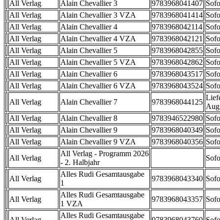
All Verlag
Alain Chevallier 3
9783968041407
Sofo
All Verlag
Alain Chevallier 3 VZA
9783968041414
Sofo
All Verlag
Alain Chevallier 4
9783968042114
Sofo
All Verlag
Alain Chevallier 4 VZA
9783968042121
Sofo
All Verlag
Alain Chevallier 5
9783968042855
Sofo
All Verlag
Alain Chevallier 5 VZA
9783968042862
Sofo
All Verlag
Alain Chevallier 6
9783968043517
Sofo
All Verlag
Alain Chevallier 6 VZA
9783968043524
Sofo
Lief
All Verlag
Alain Chevallier 7
9783968044125
Aug
All Verlag
Alain Chevallier 8
9783946522980
Sofo
All Verlag
Alain Chevallier 9
9783968040349
Sofo
All Verlag
Alain Chevallier 9 VZA
9783968040356
Sofo
All Verlag - Programm 2026
All Verlag
Sofo
- 2. Halbjahr
Alles Rudi Gesamtausgabe
All Verlag
9783968043340
Sofo
1
Alles Rudi Gesamtausgabe
All Verlag
9783968043357
Sofo
1 VZA
Alles Rudi Gesamtausgabe
All Verlag
9783968043760
Sofo