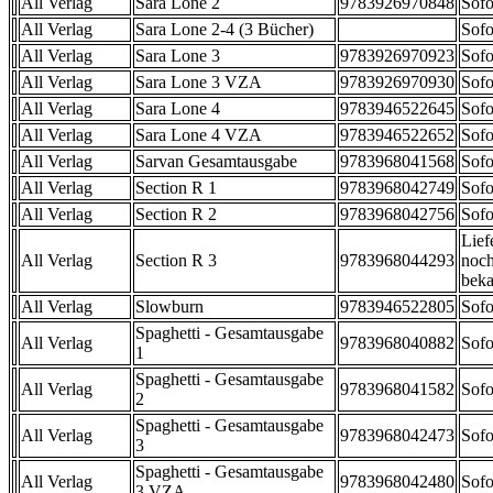
All Verlag
Sara Lone 2
9783926970848
Sofo
All Verlag
Sara Lone 2-4 (3 Bücher)
Sofo
All Verlag
Sara Lone 3
9783926970923
Sofo
All Verlag
Sara Lone 3 VZA
9783926970930
Sofo
All Verlag
Sara Lone 4
9783946522645
Sofo
All Verlag
Sara Lone 4 VZA
9783946522652
Sofo
All Verlag
Sarvan Gesamtausgabe
9783968041568
Sofo
All Verlag
Section R 1
9783968042749
Sofo
All Verlag
Section R 2
9783968042756
Sofo
Lief
All Verlag
Section R 3
9783968044293
noch
beka
All Verlag
Slowburn
9783946522805
Sofo
Spaghetti - Gesamtausgabe
All Verlag
9783968040882
Sofo
1
Spaghetti - Gesamtausgabe
All Verlag
9783968041582
Sofo
2
Spaghetti - Gesamtausgabe
All Verlag
9783968042473
Sofo
3
Spaghetti - Gesamtausgabe
All Verlag
9783968042480
Sofo
3 VZA