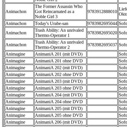
The Former Assassin Who
Lief
Animachon
Got Reincarnated as a
9783912888010
Okt
Noble Girl 3
Animachon
Today's Urabe-san
9783982695044
Sofo
Trash Ability: An unrivaled
Animachon
9783982695020
Sofo
Thermo-Operator 1
Trash Ability: An unrivaled
Animachon
9783982695037
Sofo
Thermo-Operator 2
Animagine
AnimaniA 201 (mit DVD)
Sofo
Animagine
AnimaniA 201 ohne DVD
Sofo
Animagine
AnimaniA 202 (mit DVD)
Sofo
Animagine
AnimaniA 202 ohne DVD
Sofo
Animagine
AnimaniA 203 (mit DVD)
Sofo
Animagine
AnimaniA 203 ohne DVD
Sofo
Animagine
AnimaniA 204 (mit DVD)
Sofo
Animagine
AnimaniA 204 ohne DVD
Sofo
Animagine
AnimaniA 205 (mit DVD)
Sofo
Animagine
AnimaniA 205 ohne DVD
Sofo
Animagine
AnimaniA 206 (mit DVD)
Sofo