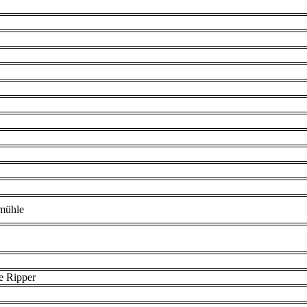
mühle
e Ripper