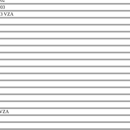
 02
 03
r 3 VZA
e VZA