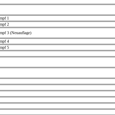
umpf 1
umpf 2
mpf 3 (Neuauflage)
umpf 4
umpf 5