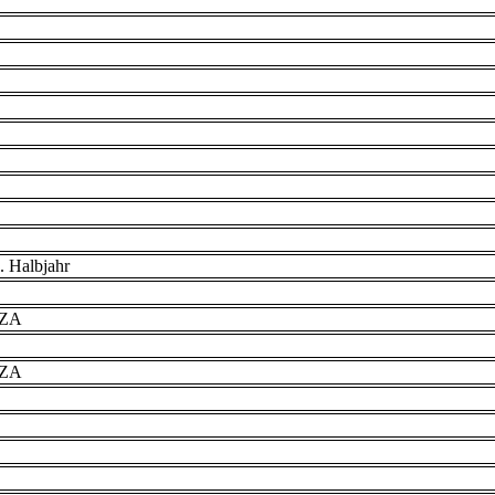
. Halbjahr
VZA
VZA