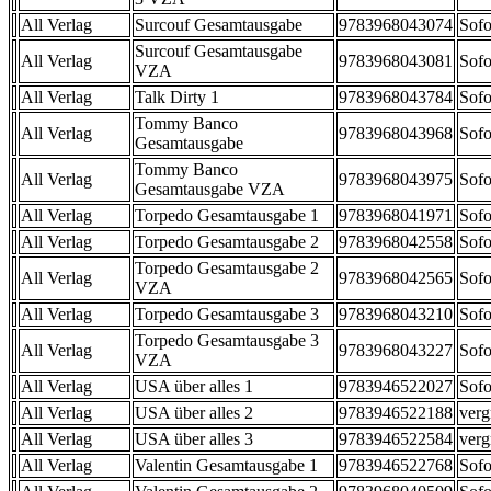
All Verlag
Surcouf Gesamtausgabe
9783968043074
Sofo
Surcouf Gesamtausgabe
All Verlag
9783968043081
Sofo
VZA
All Verlag
Talk Dirty 1
9783968043784
Sofo
Tommy Banco
All Verlag
9783968043968
Sofo
Gesamtausgabe
Tommy Banco
All Verlag
9783968043975
Sofo
Gesamtausgabe VZA
All Verlag
Torpedo Gesamtausgabe 1
9783968041971
Sofo
All Verlag
Torpedo Gesamtausgabe 2
9783968042558
Sofo
Torpedo Gesamtausgabe 2
All Verlag
9783968042565
Sofo
VZA
All Verlag
Torpedo Gesamtausgabe 3
9783968043210
Sofo
Torpedo Gesamtausgabe 3
All Verlag
9783968043227
Sofo
VZA
All Verlag
USA über alles 1
9783946522027
Sofo
All Verlag
USA über alles 2
9783946522188
verg
All Verlag
USA über alles 3
9783946522584
verg
All Verlag
Valentin Gesamtausgabe 1
9783946522768
Sofo