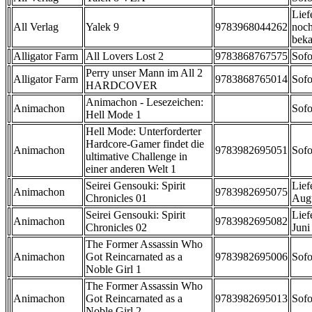
Lief
All Verlag
Yalek 9
9783968044262
noch
beka
Alligator Farm
All Lovers Lost 2
9783868767575
Sofo
Perry unser Mann im All 2
Alligator Farm
9783868765014
Sofo
HARDCOVER
Animachon - Lesezeichen:
Animachon
Sofo
Hell Mode 1
Hell Mode: Unterforderter
Hardcore-Gamer findet die
Animachon
9783982695051
Sofo
ultimative Challenge in
einer anderen Welt 1
Seirei Gensouki: Spirit
Lief
Animachon
9783982695075
Chronicles 01
Aug
Seirei Gensouki: Spirit
Lief
Animachon
9783982695082
Chronicles 02
Juni
The Former Assassin Who
Animachon
Got Reincarnated as a
9783982695006
Sofo
Noble Girl 1
The Former Assassin Who
Animachon
Got Reincarnated as a
9783982695013
Sofo
Noble Girl 2