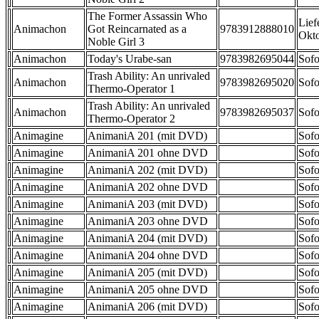
The Former Assassin Who
Lief
Animachon
Got Reincarnated as a
9783912888010
Okt
Noble Girl 3
Animachon
Today's Urabe-san
9783982695044
Sofo
Trash Ability: An unrivaled
Animachon
9783982695020
Sofo
Thermo-Operator 1
Trash Ability: An unrivaled
Animachon
9783982695037
Sofo
Thermo-Operator 2
Animagine
AnimaniA 201 (mit DVD)
Sofo
Animagine
AnimaniA 201 ohne DVD
Sofo
Animagine
AnimaniA 202 (mit DVD)
Sofo
Animagine
AnimaniA 202 ohne DVD
Sofo
Animagine
AnimaniA 203 (mit DVD)
Sofo
Animagine
AnimaniA 203 ohne DVD
Sofo
Animagine
AnimaniA 204 (mit DVD)
Sofo
Animagine
AnimaniA 204 ohne DVD
Sofo
Animagine
AnimaniA 205 (mit DVD)
Sofo
Animagine
AnimaniA 205 ohne DVD
Sofo
Animagine
AnimaniA 206 (mit DVD)
Sofo