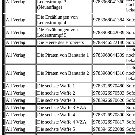
All Verlag
Lederstrumpf 3
9783968041360
noch
(Neuauflage)
beka
Die Erzählungen von
All Verlag
9783968041384
Sofo
Lederstrumpf 4
Die Erzählungen von
All Verlag
9783968042039
Sofo
Lederstrumpf 5
All Verlag
Die Heere des Eroberers
9783946522140
Sofo
Lief
All Verlag
Die Piraten von Barataria 1
9783968044309
noch
beka
Lief
All Verlag
Die Piraten von Barataria 2
9783968044316
noch
beka
All Verlag
Die sechste Waffe 1
9783926970480
Sofo
All Verlag
Die sechste Waffe 2
9783926970503
Sofo
All Verlag
Die sechste Waffe 3
9783926970626
Sofo
All Verlag
Die sechste Waffe 3 VZA
Sofo
All Verlag
Die sechste Waffe 4
9783926970800
Sofo
All Verlag
Die sechste Waffe 4 VZA
9783926970817
Sofo
All Verlag
Die sechste Waffe 5
9783946522089
Sofo