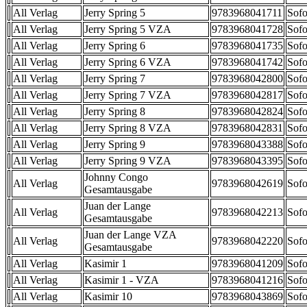
All Verlag
Jerry Spring 5
9783968041711
Sofo
All Verlag
Jerry Spring 5 VZA
9783968041728
Sofo
All Verlag
Jerry Spring 6
9783968041735
Sofo
All Verlag
Jerry Spring 6 VZA
9783968041742
Sofo
All Verlag
Jerry Spring 7
9783968042800
Sofo
All Verlag
Jerry Spring 7 VZA
9783968042817
Sofo
All Verlag
Jerry Spring 8
9783968042824
Sofo
All Verlag
Jerry Spring 8 VZA
9783968042831
Sofo
All Verlag
Jerry Spring 9
9783968043388
Sofo
All Verlag
Jerry Spring 9 VZA
9783968043395
Sofo
Johnny Congo
All Verlag
9783968042619
Sofo
Gesamtausgabe
Juan der Lange
All Verlag
9783968042213
Sofo
Gesamtausgabe
Juan der Lange VZA
All Verlag
9783968042220
Sofo
Gesamtausgabe
All Verlag
Kasimir 1
9783968041209
Sofo
All Verlag
Kasimir 1 - VZA
9783968041216
Sofo
All Verlag
Kasimir 10
9783968043869
Sofo