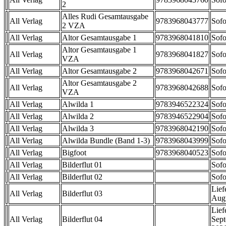
2
Alles Rudi Gesamtausgabe
All Verlag
9783968043777
Sofo
2 VZA
All Verlag
Altor Gesamtausgabe 1
9783968041810
Sofo
Altor Gesamtausgabe 1
All Verlag
9783968041827
Sofo
VZA
All Verlag
Altor Gesamtausgabe 2
9783968042671
Sofo
Altor Gesamtausgabe 2
All Verlag
9783968042688
Sofo
VZA
All Verlag
Alwilda 1
9783946522324
Sofo
All Verlag
Alwilda 2
9783946522904
Sofo
All Verlag
Alwilda 3
9783968042190
Sofo
All Verlag
Alwilda Bundle (Band 1-3)
9783968043999
Sofo
All Verlag
Bigfoot
9783968040523
Sofo
All Verlag
Bilderflut 01
Sofo
All Verlag
Bilderflut 02
Sofo
Lief
All Verlag
Bilderflut 03
Aug
Lief
All Verlag
Bilderflut 04
Sep