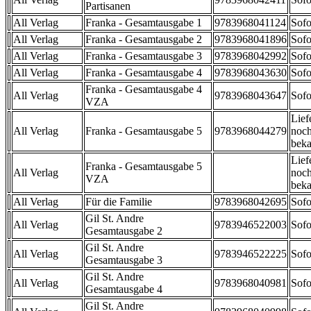
Partisanen
All Verlag
Franka - Gesamtausgabe 1
9783968041124
Sofo
All Verlag
Franka - Gesamtausgabe 2
9783968041896
Sofo
All Verlag
Franka - Gesamtausgabe 3
9783968042992
Sofo
All Verlag
Franka - Gesamtausgabe 4
9783968043630
Sofo
Franka - Gesamtausgabe 4
All Verlag
9783968043647
Sofo
VZA
Lief
All Verlag
Franka - Gesamtausgabe 5
9783968044279
noch
beka
Lief
Franka - Gesamtausgabe 5
All Verlag
noch
VZA
beka
All Verlag
Für die Familie
9783968042695
Sofo
Gil St. Andre
All Verlag
9783946522003
Sofo
Gesamtausgabe 2
Gil St. Andre
All Verlag
9783946522225
Sofo
Gesamtausgabe 3
Gil St. Andre
All Verlag
9783968040981
Sofo
Gesamtausgabe 4
Gil St. Andre