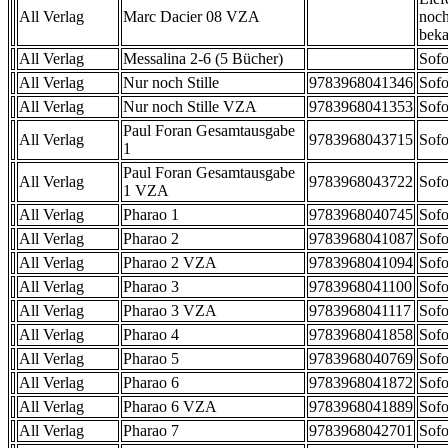
All Verlag
Marc Dacier 08 VZA
noch
beka
All Verlag
Messalina 2-6 (5 Bücher)
Sofo
All Verlag
Nur noch Stille
9783968041346
Sofo
All Verlag
Nur noch Stille VZA
9783968041353
Sofo
Paul Foran Gesamtausgabe
All Verlag
9783968043715
Sofo
1
Paul Foran Gesamtausgabe
All Verlag
9783968043722
Sofo
1 VZA
All Verlag
Pharao 1
9783968040745
Sofo
All Verlag
Pharao 2
9783968041087
Sofo
All Verlag
Pharao 2 VZA
9783968041094
Sofo
All Verlag
Pharao 3
9783968041100
Sofo
All Verlag
Pharao 3 VZA
9783968041117
Sofo
All Verlag
Pharao 4
9783968041858
Sofo
All Verlag
Pharao 5
9783968040769
Sofo
All Verlag
Pharao 6
9783968041872
Sofo
All Verlag
Pharao 6 VZA
9783968041889
Sofo
All Verlag
Pharao 7
9783968042701
Sofo