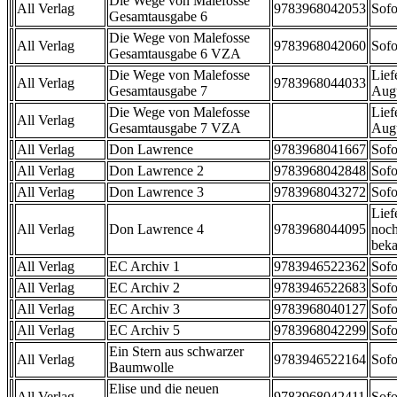
Die Wege von Malefosse
All Verlag
9783968042053
Sofo
Gesamtausgabe 6
Die Wege von Malefosse
All Verlag
9783968042060
Sofo
Gesamtausgabe 6 VZA
Die Wege von Malefosse
Lief
All Verlag
9783968044033
Gesamtausgabe 7
Aug
Die Wege von Malefosse
Lief
All Verlag
Gesamtausgabe 7 VZA
Aug
All Verlag
Don Lawrence
9783968041667
Sofo
All Verlag
Don Lawrence 2
9783968042848
Sofo
All Verlag
Don Lawrence 3
9783968043272
Sofo
Lief
All Verlag
Don Lawrence 4
9783968044095
noch
beka
All Verlag
EC Archiv 1
9783946522362
Sofo
All Verlag
EC Archiv 2
9783946522683
Sofo
All Verlag
EC Archiv 3
9783968040127
Sofo
All Verlag
EC Archiv 5
9783968042299
Sofo
Ein Stern aus schwarzer
All Verlag
9783946522164
Sofo
Baumwolle
Elise und die neuen
All Verlag
9783968042411
Sofo