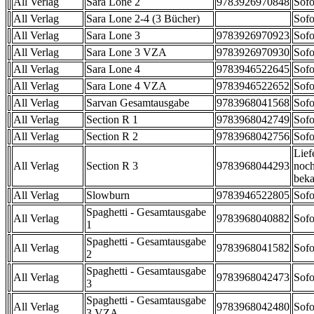
All Verlag
Sara Lone 2
9783926970848
Sofo
All Verlag
Sara Lone 2-4 (3 Bücher)
Sofo
All Verlag
Sara Lone 3
9783926970923
Sofo
All Verlag
Sara Lone 3 VZA
9783926970930
Sofo
All Verlag
Sara Lone 4
9783946522645
Sofo
All Verlag
Sara Lone 4 VZA
9783946522652
Sofo
All Verlag
Sarvan Gesamtausgabe
9783968041568
Sofo
All Verlag
Section R 1
9783968042749
Sofo
All Verlag
Section R 2
9783968042756
Sofo
Lief
All Verlag
Section R 3
9783968044293
noch
beka
All Verlag
Slowburn
9783946522805
Sofo
Spaghetti - Gesamtausgabe
All Verlag
9783968040882
Sofo
1
Spaghetti - Gesamtausgabe
All Verlag
9783968041582
Sofo
2
Spaghetti - Gesamtausgabe
All Verlag
9783968042473
Sofo
3
Spaghetti - Gesamtausgabe
All Verlag
9783968042480
Sofo
3 VZA