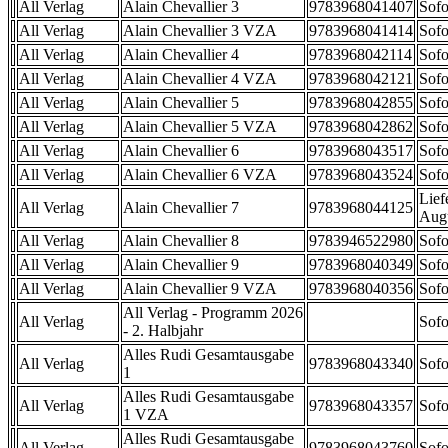
All Verlag
Alain Chevallier 3
9783968041407
Sofo
All Verlag
Alain Chevallier 3 VZA
9783968041414
Sofo
All Verlag
Alain Chevallier 4
9783968042114
Sofo
All Verlag
Alain Chevallier 4 VZA
9783968042121
Sofo
All Verlag
Alain Chevallier 5
9783968042855
Sofo
All Verlag
Alain Chevallier 5 VZA
9783968042862
Sofo
All Verlag
Alain Chevallier 6
9783968043517
Sofo
All Verlag
Alain Chevallier 6 VZA
9783968043524
Sofo
Lief
All Verlag
Alain Chevallier 7
9783968044125
Aug
All Verlag
Alain Chevallier 8
9783946522980
Sofo
All Verlag
Alain Chevallier 9
9783968040349
Sofo
All Verlag
Alain Chevallier 9 VZA
9783968040356
Sofo
All Verlag - Programm 2026
All Verlag
Sofo
- 2. Halbjahr
Alles Rudi Gesamtausgabe
All Verlag
9783968043340
Sofo
1
Alles Rudi Gesamtausgabe
All Verlag
9783968043357
Sofo
1 VZA
Alles Rudi Gesamtausgabe
All Verlag
9783968043760
Sofo