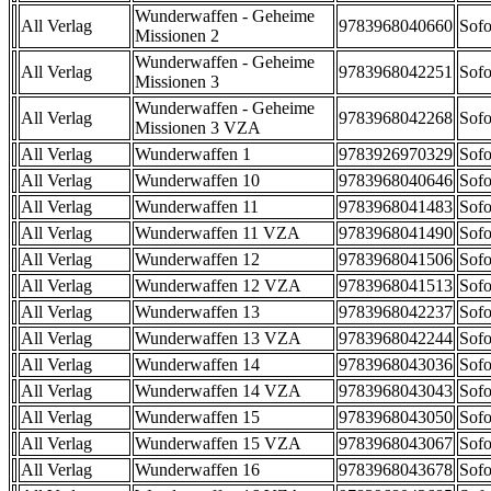
Wunderwaffen - Geheime
All Verlag
9783968040660
Sofo
Missionen 2
Wunderwaffen - Geheime
All Verlag
9783968042251
Sofo
Missionen 3
Wunderwaffen - Geheime
All Verlag
9783968042268
Sofo
Missionen 3 VZA
All Verlag
Wunderwaffen 1
9783926970329
Sofo
All Verlag
Wunderwaffen 10
9783968040646
Sofo
All Verlag
Wunderwaffen 11
9783968041483
Sofo
All Verlag
Wunderwaffen 11 VZA
9783968041490
Sofo
All Verlag
Wunderwaffen 12
9783968041506
Sofo
All Verlag
Wunderwaffen 12 VZA
9783968041513
Sofo
All Verlag
Wunderwaffen 13
9783968042237
Sofo
All Verlag
Wunderwaffen 13 VZA
9783968042244
Sofo
All Verlag
Wunderwaffen 14
9783968043036
Sofo
All Verlag
Wunderwaffen 14 VZA
9783968043043
Sofo
All Verlag
Wunderwaffen 15
9783968043050
Sofo
All Verlag
Wunderwaffen 15 VZA
9783968043067
Sofo
All Verlag
Wunderwaffen 16
9783968043678
Sofo