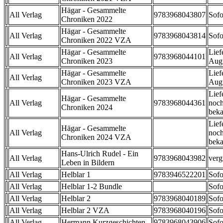
Hägar - Gesammelte
All Verlag
9783968043807
Sofo
Chroniken 2022
Hägar - Gesammelte
All Verlag
9783968043814
Sofo
Chroniken 2022 VZA
Hägar - Gesammelte
Lief
All Verlag
9783968044101
Chroniken 2023
Aug
Hägar - Gesammelte
Lief
All Verlag
Chroniken 2023 VZA
Aug
Lief
Hägar - Gesammelte
All Verlag
9783968044361
noch
Chroniken 2024
beka
Lief
Hägar - Gesammelte
All Verlag
noch
Chroniken 2024 VZA
beka
Hans-Ulrich Rudel - Ein
All Verlag
9783968043982
verg
Leben in Bildern
All Verlag
Helblar 1
9783946522201
Sofo
All Verlag
Helblar 1-2 Bundle
Sofo
All Verlag
Helblar 2
9783968040189
Sofo
All Verlag
Helblar 2 VZA
9783968040196
Sofo
All Verlag
Hermann Kurzgeschichten
9783968043906
Sofo