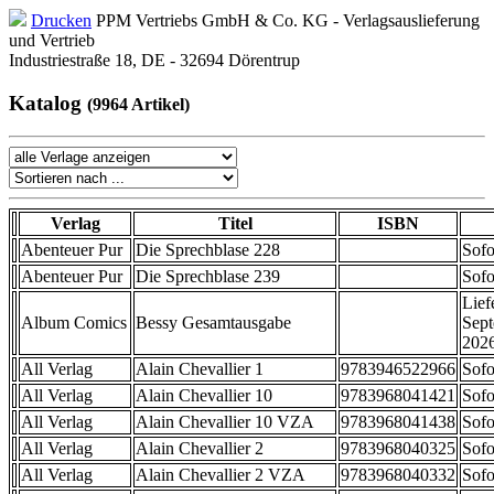
Drucken
PPM Vertriebs GmbH & Co. KG - Verlagsauslieferung
und Vertrieb
Industriestraße 18, DE - 32694 Dörentrup
Katalog
(9964 Artikel)
Verlag
Titel
ISBN
Abenteuer Pur
Die Sprechblase 228
Sofo
Abenteuer Pur
Die Sprechblase 239
Sofo
Lief
Album Comics
Bessy Gesamtausgabe
Sep
202
All Verlag
Alain Chevallier 1
9783946522966
Sofo
All Verlag
Alain Chevallier 10
9783968041421
Sofo
All Verlag
Alain Chevallier 10 VZA
9783968041438
Sofo
All Verlag
Alain Chevallier 2
9783968040325
Sofo
All Verlag
Alain Chevallier 2 VZA
9783968040332
Sofo