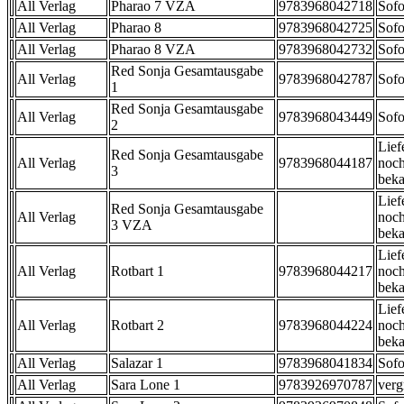
All Verlag
Pharao 7 VZA
9783968042718
Sofo
All Verlag
Pharao 8
9783968042725
Sofo
All Verlag
Pharao 8 VZA
9783968042732
Sofo
Red Sonja Gesamtausgabe
All Verlag
9783968042787
Sofo
1
Red Sonja Gesamtausgabe
All Verlag
9783968043449
Sofo
2
Lief
Red Sonja Gesamtausgabe
All Verlag
9783968044187
noch
3
beka
Lief
Red Sonja Gesamtausgabe
All Verlag
noch
3 VZA
beka
Lief
All Verlag
Rotbart 1
9783968044217
noch
beka
Lief
All Verlag
Rotbart 2
9783968044224
noch
beka
All Verlag
Salazar 1
9783968041834
Sofo
All Verlag
Sara Lone 1
9783926970787
verg