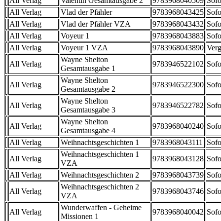
All Verlag
Valentin Gesamtausgabe 2
9783968040509
Sofo
All Verlag
Vlad der Pfähler
9783968043425
Sofo
All Verlag
Vlad der Pfähler VZA
9783968043432
Sofo
All Verlag
Voyeur 1
9783968043883
Sofo
All Verlag
Voyeur 1 VZA
9783968043890
Verg
Wayne Shelton
All Verlag
9783946522102
Sofo
Gesamtausgabe 1
Wayne Shelton
All Verlag
9783946522300
Sofo
Gesamtausgabe 2
Wayne Shelton
All Verlag
9783946522782
Sofo
Gesamtausgabe 3
Wayne Shelton
All Verlag
9783968040240
Sofo
Gesamtausgabe 4
All Verlag
Weihnachtsgeschichten 1
9783968043111
Sofo
Weihnachtsgeschichten 1
All Verlag
9783968043128
Sofo
VZA
All Verlag
Weihnachtsgeschichten 2
9783968043739
Sofo
Weihnachtsgeschichten 2
All Verlag
9783968043746
Sofo
VZA
Wunderwaffen - Geheime
All Verlag
9783968040042
Sofo
Missionen 1