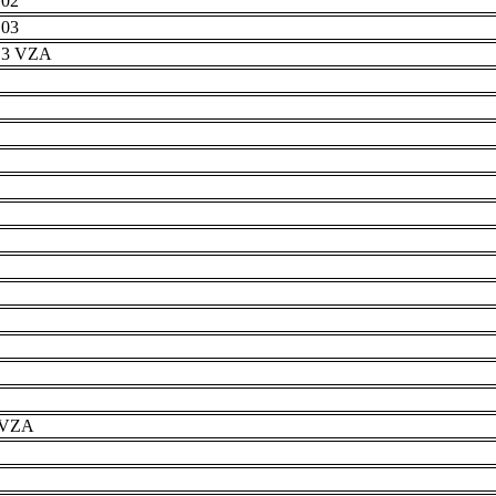
 02
 03
r 3 VZA
e VZA