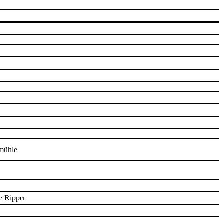
mühle
e Ripper