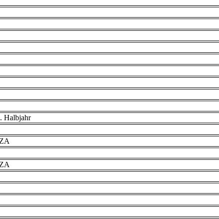
. Halbjahr
VZA
VZA