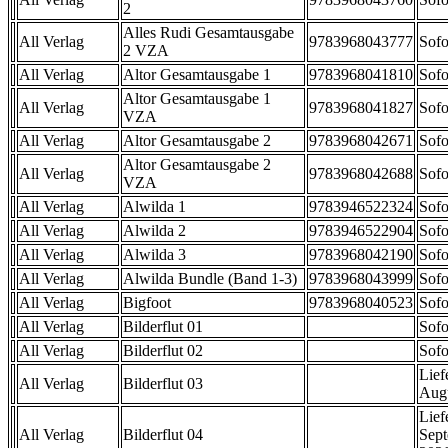
2
Alles Rudi Gesamtausgabe
All Verlag
9783968043777
Sofo
2 VZA
All Verlag
Altor Gesamtausgabe 1
9783968041810
Sofo
Altor Gesamtausgabe 1
All Verlag
9783968041827
Sofo
VZA
All Verlag
Altor Gesamtausgabe 2
9783968042671
Sofo
Altor Gesamtausgabe 2
All Verlag
9783968042688
Sofo
VZA
All Verlag
Alwilda 1
9783946522324
Sofo
All Verlag
Alwilda 2
9783946522904
Sofo
All Verlag
Alwilda 3
9783968042190
Sofo
All Verlag
Alwilda Bundle (Band 1-3)
9783968043999
Sofo
All Verlag
Bigfoot
9783968040523
Sofo
All Verlag
Bilderflut 01
Sofo
All Verlag
Bilderflut 02
Sofo
Lief
All Verlag
Bilderflut 03
Aug
Lief
All Verlag
Bilderflut 04
Sep