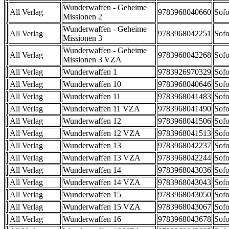
Wunderwaffen - Geheime
All Verlag
9783968040660
Sofo
Missionen 2
Wunderwaffen - Geheime
All Verlag
9783968042251
Sofo
Missionen 3
Wunderwaffen - Geheime
All Verlag
9783968042268
Sofo
Missionen 3 VZA
All Verlag
Wunderwaffen 1
9783926970329
Sofo
All Verlag
Wunderwaffen 10
9783968040646
Sofo
All Verlag
Wunderwaffen 11
9783968041483
Sofo
All Verlag
Wunderwaffen 11 VZA
9783968041490
Sofo
All Verlag
Wunderwaffen 12
9783968041506
Sofo
All Verlag
Wunderwaffen 12 VZA
9783968041513
Sofo
All Verlag
Wunderwaffen 13
9783968042237
Sofo
All Verlag
Wunderwaffen 13 VZA
9783968042244
Sofo
All Verlag
Wunderwaffen 14
9783968043036
Sofo
All Verlag
Wunderwaffen 14 VZA
9783968043043
Sofo
All Verlag
Wunderwaffen 15
9783968043050
Sofo
All Verlag
Wunderwaffen 15 VZA
9783968043067
Sofo
All Verlag
Wunderwaffen 16
9783968043678
Sofo