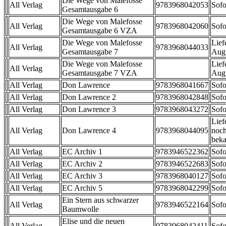
Die Wege von Malefosse
All Verlag
9783968042053
Sofo
Gesamtausgabe 6
Die Wege von Malefosse
All Verlag
9783968042060
Sofo
Gesamtausgabe 6 VZA
Die Wege von Malefosse
Lief
All Verlag
9783968044033
Gesamtausgabe 7
Aug
Die Wege von Malefosse
Lief
All Verlag
Gesamtausgabe 7 VZA
Aug
All Verlag
Don Lawrence
9783968041667
Sofo
All Verlag
Don Lawrence 2
9783968042848
Sofo
All Verlag
Don Lawrence 3
9783968043272
Sofo
Lief
All Verlag
Don Lawrence 4
9783968044095
noch
beka
All Verlag
EC Archiv 1
9783946522362
Sofo
All Verlag
EC Archiv 2
9783946522683
Sofo
All Verlag
EC Archiv 3
9783968040127
Sofo
All Verlag
EC Archiv 5
9783968042299
Sofo
Ein Stern aus schwarzer
All Verlag
9783946522164
Sofo
Baumwolle
Elise und die neuen
All Verlag
9783968042411
Sofo