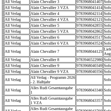
All Verlag
Alain Chevallier 3
9783968041407
Sofo
All Verlag
Alain Chevallier 3 VZA
9783968041414
Sofo
All Verlag
Alain Chevallier 4
9783968042114
Sofo
All Verlag
Alain Chevallier 4 VZA
9783968042121
Sofo
All Verlag
Alain Chevallier 5
9783968042855
Sofo
All Verlag
Alain Chevallier 5 VZA
9783968042862
Sofo
All Verlag
Alain Chevallier 6
9783968043517
Sofo
All Verlag
Alain Chevallier 6 VZA
9783968043524
Sofo
Lief
All Verlag
Alain Chevallier 7
9783968044125
Aug
All Verlag
Alain Chevallier 8
9783946522980
Sofo
All Verlag
Alain Chevallier 9
9783968040349
Sofo
All Verlag
Alain Chevallier 9 VZA
9783968040356
Sofo
All Verlag - Programm 2026
All Verlag
Sofo
- 2. Halbjahr
Alles Rudi Gesamtausgabe
All Verlag
9783968043340
Sofo
1
Alles Rudi Gesamtausgabe
All Verlag
9783968043357
Sofo
1 VZA
Alles Rudi Gesamtausgabe
All Verlag
9783968043760
Sofo