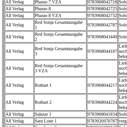
All Verlag
Pharao 7 VZA
9783968042718
Sofo
All Verlag
Pharao 8
9783968042725
Sofo
All Verlag
Pharao 8 VZA
9783968042732
Sofo
Red Sonja Gesamtausgabe
All Verlag
9783968042787
Sofo
1
Red Sonja Gesamtausgabe
All Verlag
9783968043449
Sofo
2
Lief
Red Sonja Gesamtausgabe
All Verlag
9783968044187
noch
3
beka
Lief
Red Sonja Gesamtausgabe
All Verlag
noch
3 VZA
beka
Lief
All Verlag
Rotbart 1
9783968044217
noch
beka
Lief
All Verlag
Rotbart 2
9783968044224
noch
beka
All Verlag
Salazar 1
9783968041834
Sofo
All Verlag
Sara Lone 1
9783926970787
verg