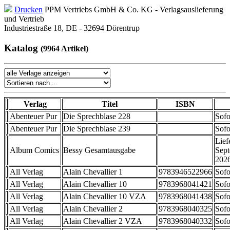
Drucken
PPM Vertriebs GmbH & Co. KG - Verlagsauslieferung
und Vertrieb
Industriestraße 18, DE - 32694 Dörentrup
Katalog
(9964 Artikel)
Verlag
Titel
ISBN
Abenteuer Pur
Die Sprechblase 228
Sofo
Abenteuer Pur
Die Sprechblase 239
Sofo
Lief
Album Comics
Bessy Gesamtausgabe
Sep
202
All Verlag
Alain Chevallier 1
9783946522966
Sofo
All Verlag
Alain Chevallier 10
9783968041421
Sofo
All Verlag
Alain Chevallier 10 VZA
9783968041438
Sofo
All Verlag
Alain Chevallier 2
9783968040325
Sofo
All Verlag
Alain Chevallier 2 VZA
9783968040332
Sofo