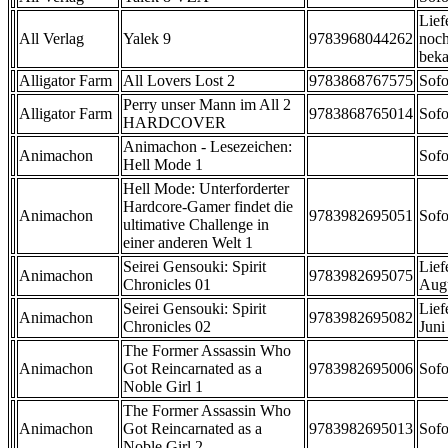
Lief
All Verlag
Yalek 9
9783968044262
noch
beka
Alligator Farm
All Lovers Lost 2
9783868767575
Sofo
Perry unser Mann im All 2
Alligator Farm
9783868765014
Sofo
HARDCOVER
Animachon - Lesezeichen:
Animachon
Sofo
Hell Mode 1
Hell Mode: Unterforderter
Hardcore-Gamer findet die
Animachon
9783982695051
Sofo
ultimative Challenge in
einer anderen Welt 1
Seirei Gensouki: Spirit
Lief
Animachon
9783982695075
Chronicles 01
Aug
Seirei Gensouki: Spirit
Lief
Animachon
9783982695082
Chronicles 02
Juni
The Former Assassin Who
Animachon
Got Reincarnated as a
9783982695006
Sofo
Noble Girl 1
The Former Assassin Who
Animachon
Got Reincarnated as a
9783982695013
Sofo
Noble Girl 2