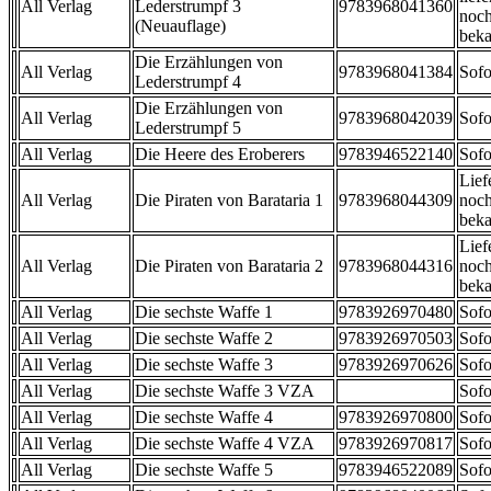
All Verlag
Lederstrumpf 3
9783968041360
noch
(Neuauflage)
beka
Die Erzählungen von
All Verlag
9783968041384
Sofo
Lederstrumpf 4
Die Erzählungen von
All Verlag
9783968042039
Sofo
Lederstrumpf 5
All Verlag
Die Heere des Eroberers
9783946522140
Sofo
Lief
All Verlag
Die Piraten von Barataria 1
9783968044309
noch
beka
Lief
All Verlag
Die Piraten von Barataria 2
9783968044316
noch
beka
All Verlag
Die sechste Waffe 1
9783926970480
Sofo
All Verlag
Die sechste Waffe 2
9783926970503
Sofo
All Verlag
Die sechste Waffe 3
9783926970626
Sofo
All Verlag
Die sechste Waffe 3 VZA
Sofo
All Verlag
Die sechste Waffe 4
9783926970800
Sofo
All Verlag
Die sechste Waffe 4 VZA
9783926970817
Sofo
All Verlag
Die sechste Waffe 5
9783946522089
Sofo