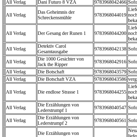
All Verlag
Dani Futuro 8 VZA
9783968042466
Sofo
Lief
Das Geheimnis der
All Verlag
9783968044019
noch
Schreckensmühle
beka
Lief
All Verlag
Der Gesang der Runen 1
9783968044200
noch
beka
Detektiv Carol
All Verlag
9783968042138
Sofo
Gesamtausgabe
Die 1000 Gesichter von
All Verlag
9783968042916
Sofo
Jack the Ripper
All Verlag
Die Botschaft
9783968043579
Sofo
All Verlag
Die Botschaft VZA
9783968043586
verg
Lief
All Verlag
Die endlose Strasse 1
9783968044255
noch
beka
Die Erzählungen von
All Verlag
9783968040547
Sofo
Lederstrumpf 1
Die Erzählungen von
All Verlag
9783968040561
Sofo
Lederstrumpf 2
Neu
Die Erzählungen von
liefe