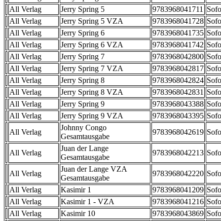
All Verlag
Jerry Spring 5
9783968041711
Sofo
All Verlag
Jerry Spring 5 VZA
9783968041728
Sofo
All Verlag
Jerry Spring 6
9783968041735
Sofo
All Verlag
Jerry Spring 6 VZA
9783968041742
Sofo
All Verlag
Jerry Spring 7
9783968042800
Sofo
All Verlag
Jerry Spring 7 VZA
9783968042817
Sofo
All Verlag
Jerry Spring 8
9783968042824
Sofo
All Verlag
Jerry Spring 8 VZA
9783968042831
Sofo
All Verlag
Jerry Spring 9
9783968043388
Sofo
All Verlag
Jerry Spring 9 VZA
9783968043395
Sofo
Johnny Congo
All Verlag
9783968042619
Sofo
Gesamtausgabe
Juan der Lange
All Verlag
9783968042213
Sofo
Gesamtausgabe
Juan der Lange VZA
All Verlag
9783968042220
Sofo
Gesamtausgabe
All Verlag
Kasimir 1
9783968041209
Sofo
All Verlag
Kasimir 1 - VZA
9783968041216
Sofo
All Verlag
Kasimir 10
9783968043869
Sofo