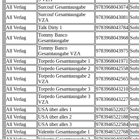
All Verlag
Surcouf Gesamtausgabe
9783968043074
Sofo
Surcouf Gesamtausgabe
All Verlag
9783968043081
Sofo
VZA
All Verlag
Talk Dirty 1
9783968043784
Sofo
Tommy Banco
All Verlag
9783968043968
Sofo
Gesamtausgabe
Tommy Banco
All Verlag
9783968043975
Sofo
Gesamtausgabe VZA
All Verlag
Torpedo Gesamtausgabe 1
9783968041971
Sofo
All Verlag
Torpedo Gesamtausgabe 2
9783968042558
Sofo
Torpedo Gesamtausgabe 2
All Verlag
9783968042565
Sofo
VZA
All Verlag
Torpedo Gesamtausgabe 3
9783968043210
Sofo
Torpedo Gesamtausgabe 3
All Verlag
9783968043227
Sofo
VZA
All Verlag
USA über alles 1
9783946522027
Sofo
All Verlag
USA über alles 2
9783946522188
verg
All Verlag
USA über alles 3
9783946522584
verg
All Verlag
Valentin Gesamtausgabe 1
9783946522768
Sofo