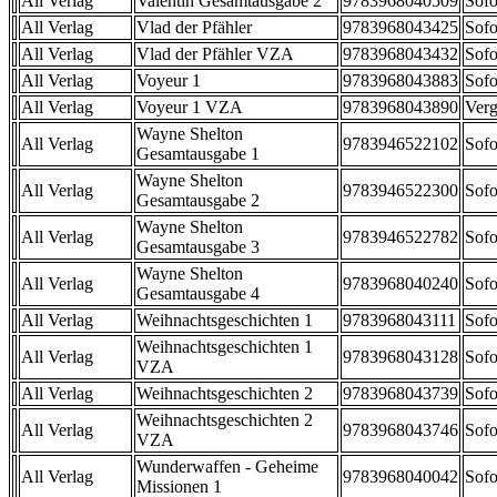
All Verlag
Valentin Gesamtausgabe 2
9783968040509
Sofo
All Verlag
Vlad der Pfähler
9783968043425
Sofo
All Verlag
Vlad der Pfähler VZA
9783968043432
Sofo
All Verlag
Voyeur 1
9783968043883
Sofo
All Verlag
Voyeur 1 VZA
9783968043890
Verg
Wayne Shelton
All Verlag
9783946522102
Sofo
Gesamtausgabe 1
Wayne Shelton
All Verlag
9783946522300
Sofo
Gesamtausgabe 2
Wayne Shelton
All Verlag
9783946522782
Sofo
Gesamtausgabe 3
Wayne Shelton
All Verlag
9783968040240
Sofo
Gesamtausgabe 4
All Verlag
Weihnachtsgeschichten 1
9783968043111
Sofo
Weihnachtsgeschichten 1
All Verlag
9783968043128
Sofo
VZA
All Verlag
Weihnachtsgeschichten 2
9783968043739
Sofo
Weihnachtsgeschichten 2
All Verlag
9783968043746
Sofo
VZA
Wunderwaffen - Geheime
All Verlag
9783968040042
Sofo
Missionen 1