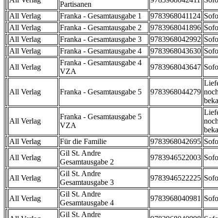
Partisanen
All Verlag
Franka - Gesamtausgabe 1
9783968041124
Sofo
All Verlag
Franka - Gesamtausgabe 2
9783968041896
Sofo
All Verlag
Franka - Gesamtausgabe 3
9783968042992
Sofo
All Verlag
Franka - Gesamtausgabe 4
9783968043630
Sofo
Franka - Gesamtausgabe 4
All Verlag
9783968043647
Sofo
VZA
Lief
All Verlag
Franka - Gesamtausgabe 5
9783968044279
noch
beka
Lief
Franka - Gesamtausgabe 5
All Verlag
noch
VZA
beka
All Verlag
Für die Familie
9783968042695
Sofo
Gil St. Andre
All Verlag
9783946522003
Sofo
Gesamtausgabe 2
Gil St. Andre
All Verlag
9783946522225
Sofo
Gesamtausgabe 3
Gil St. Andre
All Verlag
9783968040981
Sofo
Gesamtausgabe 4
Gil St. Andre