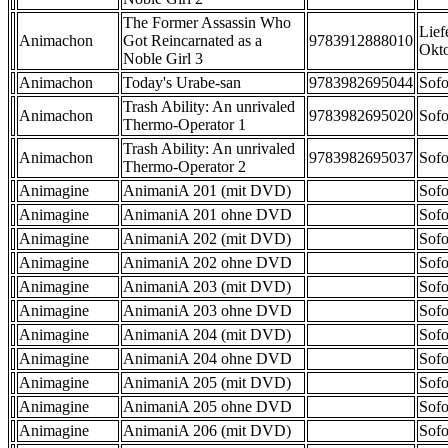
The Former Assassin Who
Lief
Animachon
Got Reincarnated as a
9783912888010
Okt
Noble Girl 3
Animachon
Today's Urabe-san
9783982695044
Sofo
Trash Ability: An unrivaled
Animachon
9783982695020
Sofo
Thermo-Operator 1
Trash Ability: An unrivaled
Animachon
9783982695037
Sofo
Thermo-Operator 2
Animagine
AnimaniA 201 (mit DVD)
Sofo
Animagine
AnimaniA 201 ohne DVD
Sofo
Animagine
AnimaniA 202 (mit DVD)
Sofo
Animagine
AnimaniA 202 ohne DVD
Sofo
Animagine
AnimaniA 203 (mit DVD)
Sofo
Animagine
AnimaniA 203 ohne DVD
Sofo
Animagine
AnimaniA 204 (mit DVD)
Sofo
Animagine
AnimaniA 204 ohne DVD
Sofo
Animagine
AnimaniA 205 (mit DVD)
Sofo
Animagine
AnimaniA 205 ohne DVD
Sofo
Animagine
AnimaniA 206 (mit DVD)
Sofo