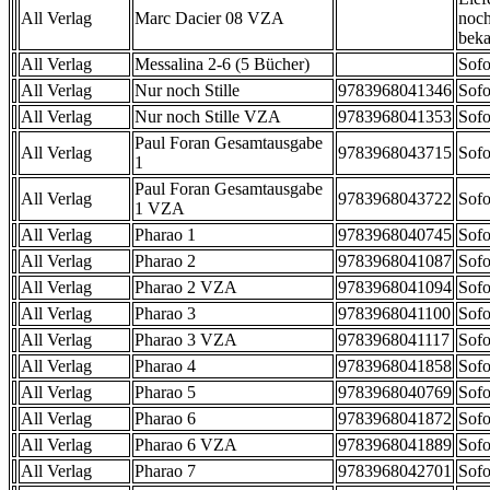
All Verlag
Marc Dacier 08 VZA
noch
beka
All Verlag
Messalina 2-6 (5 Bücher)
Sofo
All Verlag
Nur noch Stille
9783968041346
Sofo
All Verlag
Nur noch Stille VZA
9783968041353
Sofo
Paul Foran Gesamtausgabe
All Verlag
9783968043715
Sofo
1
Paul Foran Gesamtausgabe
All Verlag
9783968043722
Sofo
1 VZA
All Verlag
Pharao 1
9783968040745
Sofo
All Verlag
Pharao 2
9783968041087
Sofo
All Verlag
Pharao 2 VZA
9783968041094
Sofo
All Verlag
Pharao 3
9783968041100
Sofo
All Verlag
Pharao 3 VZA
9783968041117
Sofo
All Verlag
Pharao 4
9783968041858
Sofo
All Verlag
Pharao 5
9783968040769
Sofo
All Verlag
Pharao 6
9783968041872
Sofo
All Verlag
Pharao 6 VZA
9783968041889
Sofo
All Verlag
Pharao 7
9783968042701
Sofo