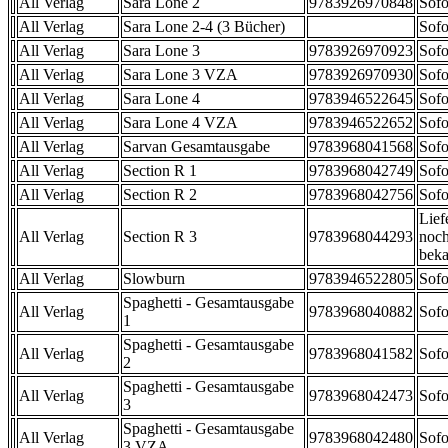
All Verlag
Sara Lone 2
9783926970848
Sofo
All Verlag
Sara Lone 2-4 (3 Bücher)
Sofo
All Verlag
Sara Lone 3
9783926970923
Sofo
All Verlag
Sara Lone 3 VZA
9783926970930
Sofo
All Verlag
Sara Lone 4
9783946522645
Sofo
All Verlag
Sara Lone 4 VZA
9783946522652
Sofo
All Verlag
Sarvan Gesamtausgabe
9783968041568
Sofo
All Verlag
Section R 1
9783968042749
Sofo
All Verlag
Section R 2
9783968042756
Sofo
Lief
All Verlag
Section R 3
9783968044293
noch
beka
All Verlag
Slowburn
9783946522805
Sofo
Spaghetti - Gesamtausgabe
All Verlag
9783968040882
Sofo
1
Spaghetti - Gesamtausgabe
All Verlag
9783968041582
Sofo
2
Spaghetti - Gesamtausgabe
All Verlag
9783968042473
Sofo
3
Spaghetti - Gesamtausgabe
All Verlag
9783968042480
Sofo
3 VZA