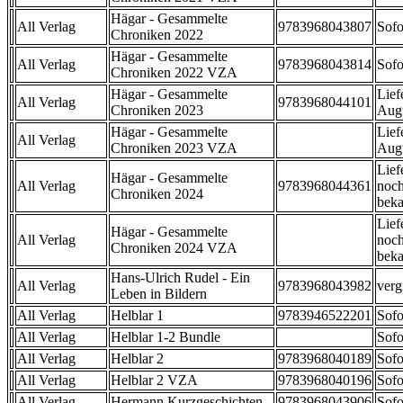
Hägar - Gesammelte
All Verlag
9783968043807
Sofo
Chroniken 2022
Hägar - Gesammelte
All Verlag
9783968043814
Sofo
Chroniken 2022 VZA
Hägar - Gesammelte
Lief
All Verlag
9783968044101
Chroniken 2023
Aug
Hägar - Gesammelte
Lief
All Verlag
Chroniken 2023 VZA
Aug
Lief
Hägar - Gesammelte
All Verlag
9783968044361
noch
Chroniken 2024
beka
Lief
Hägar - Gesammelte
All Verlag
noch
Chroniken 2024 VZA
beka
Hans-Ulrich Rudel - Ein
All Verlag
9783968043982
verg
Leben in Bildern
All Verlag
Helblar 1
9783946522201
Sofo
All Verlag
Helblar 1-2 Bundle
Sofo
All Verlag
Helblar 2
9783968040189
Sofo
All Verlag
Helblar 2 VZA
9783968040196
Sofo
All Verlag
Hermann Kurzgeschichten
9783968043906
Sofo