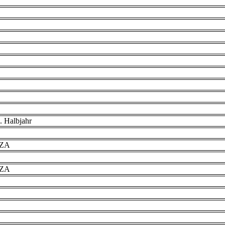
. Halbjahr
VZA
VZA