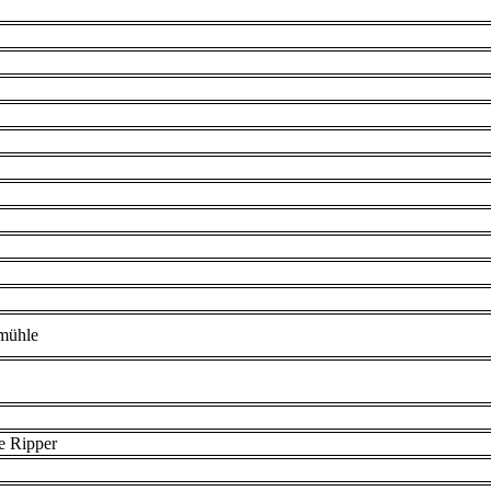
mühle
e Ripper