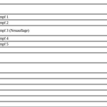
umpf 1
umpf 2
mpf 3 (Neuauflage)
umpf 4
umpf 5