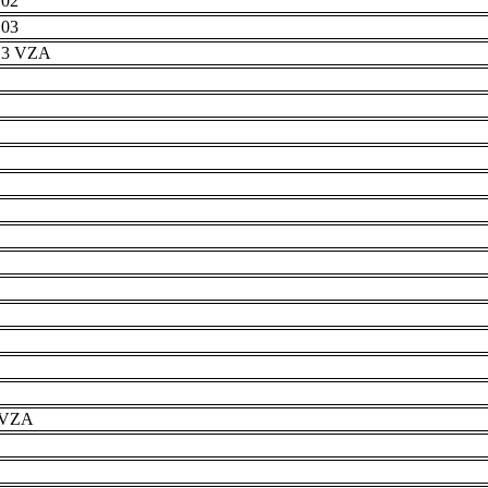
 02
 03
r 3 VZA
e VZA