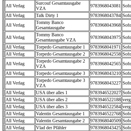
Surcouf Gesamtausgabe
All Verlag
9783968043081
Sofo
VZA
All Verlag
Talk Dirty 1
9783968043784
Sofo
Tommy Banco
All Verlag
9783968043968
Sofo
Gesamtausgabe
Tommy Banco
All Verlag
9783968043975
Sofo
Gesamtausgabe VZA
All Verlag
Torpedo Gesamtausgabe 1
9783968041971
Sofo
All Verlag
Torpedo Gesamtausgabe 2
9783968042558
Sofo
Torpedo Gesamtausgabe 2
All Verlag
9783968042565
Sofo
VZA
All Verlag
Torpedo Gesamtausgabe 3
9783968043210
Sofo
Torpedo Gesamtausgabe 3
All Verlag
9783968043227
Sofo
VZA
All Verlag
USA über alles 1
9783946522027
Sofo
All Verlag
USA über alles 2
9783946522188
verg
All Verlag
USA über alles 3
9783946522584
verg
All Verlag
Valentin Gesamtausgabe 1
9783946522768
Sofo
All Verlag
Valentin Gesamtausgabe 2
9783968040509
Sofo
All Verlag
Vlad der Pfähler
9783968043425
Sofo