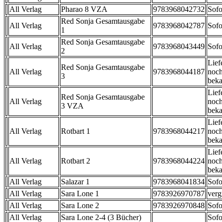
All Verlag
Pharao 8 VZA
9783968042732
Sofo
Red Sonja Gesamtausgabe
All Verlag
9783968042787
Sofo
1
Red Sonja Gesamtausgabe
All Verlag
9783968043449
Sofo
2
Lief
Red Sonja Gesamtausgabe
All Verlag
9783968044187
noch
3
beka
Lief
Red Sonja Gesamtausgabe
All Verlag
noch
3 VZA
beka
Lief
All Verlag
Rotbart 1
9783968044217
noch
beka
Lief
All Verlag
Rotbart 2
9783968044224
noch
beka
All Verlag
Salazar 1
9783968041834
Sofo
All Verlag
Sara Lone 1
9783926970787
verg
All Verlag
Sara Lone 2
9783926970848
Sofo
All Verlag
Sara Lone 2-4 (3 Bücher)
Sofo