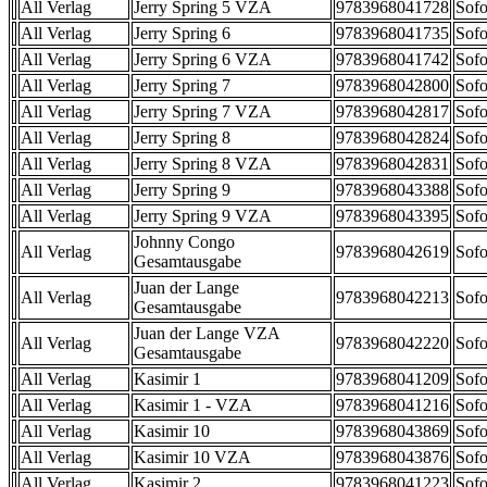
All Verlag
Jerry Spring 5 VZA
9783968041728
Sofo
All Verlag
Jerry Spring 6
9783968041735
Sofo
All Verlag
Jerry Spring 6 VZA
9783968041742
Sofo
All Verlag
Jerry Spring 7
9783968042800
Sofo
All Verlag
Jerry Spring 7 VZA
9783968042817
Sofo
All Verlag
Jerry Spring 8
9783968042824
Sofo
All Verlag
Jerry Spring 8 VZA
9783968042831
Sofo
All Verlag
Jerry Spring 9
9783968043388
Sofo
All Verlag
Jerry Spring 9 VZA
9783968043395
Sofo
Johnny Congo
All Verlag
9783968042619
Sofo
Gesamtausgabe
Juan der Lange
All Verlag
9783968042213
Sofo
Gesamtausgabe
Juan der Lange VZA
All Verlag
9783968042220
Sofo
Gesamtausgabe
All Verlag
Kasimir 1
9783968041209
Sofo
All Verlag
Kasimir 1 - VZA
9783968041216
Sofo
All Verlag
Kasimir 10
9783968043869
Sofo
All Verlag
Kasimir 10 VZA
9783968043876
Sofo
All Verlag
Kasimir 2
9783968041223
Sofo