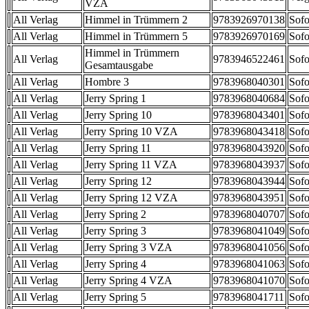
VZA
All Verlag
Himmel in Trümmern 2
9783926970138
Sofo
All Verlag
Himmel in Trümmern 5
9783926970169
Sofo
Himmel in Trümmern
All Verlag
9783946522461
Sofo
Gesamtausgabe
All Verlag
Hombre 3
9783968040301
Sofo
All Verlag
Jerry Spring 1
9783968040684
Sofo
All Verlag
Jerry Spring 10
9783968043401
Sofo
All Verlag
Jerry Spring 10 VZA
9783968043418
Sofo
All Verlag
Jerry Spring 11
9783968043920
Sofo
All Verlag
Jerry Spring 11 VZA
9783968043937
Sofo
All Verlag
Jerry Spring 12
9783968043944
Sofo
All Verlag
Jerry Spring 12 VZA
9783968043951
Sofo
All Verlag
Jerry Spring 2
9783968040707
Sofo
All Verlag
Jerry Spring 3
9783968041049
Sofo
All Verlag
Jerry Spring 3 VZA
9783968041056
Sofo
All Verlag
Jerry Spring 4
9783968041063
Sofo
All Verlag
Jerry Spring 4 VZA
9783968041070
Sofo
All Verlag
Jerry Spring 5
9783968041711
Sofo