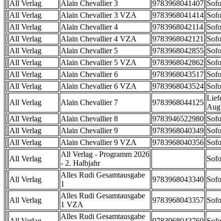
All Verlag
Alain Chevallier 3
9783968041407
Sofo
All Verlag
Alain Chevallier 3 VZA
9783968041414
Sofo
All Verlag
Alain Chevallier 4
9783968042114
Sofo
All Verlag
Alain Chevallier 4 VZA
9783968042121
Sofo
All Verlag
Alain Chevallier 5
9783968042855
Sofo
All Verlag
Alain Chevallier 5 VZA
9783968042862
Sofo
All Verlag
Alain Chevallier 6
9783968043517
Sofo
All Verlag
Alain Chevallier 6 VZA
9783968043524
Sofo
Lief
All Verlag
Alain Chevallier 7
9783968044125
Aug
All Verlag
Alain Chevallier 8
9783946522980
Sofo
All Verlag
Alain Chevallier 9
9783968040349
Sofo
All Verlag
Alain Chevallier 9 VZA
9783968040356
Sofo
All Verlag - Programm 2026
All Verlag
Sofo
- 2. Halbjahr
Alles Rudi Gesamtausgabe
All Verlag
9783968043340
Sofo
1
Alles Rudi Gesamtausgabe
All Verlag
9783968043357
Sofo
1 VZA
Alles Rudi Gesamtausgabe
All Verlag
9783968043760
Sofo