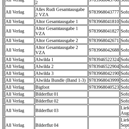
2
Alles Rudi Gesamtausgabe
All Verlag
9783968043777
Sofo
2 VZA
All Verlag
Altor Gesamtausgabe 1
9783968041810
Sofo
Altor Gesamtausgabe 1
All Verlag
9783968041827
Sofo
VZA
All Verlag
Altor Gesamtausgabe 2
9783968042671
Sofo
Altor Gesamtausgabe 2
All Verlag
9783968042688
Sofo
VZA
All Verlag
Alwilda 1
9783946522324
Sofo
All Verlag
Alwilda 2
9783946522904
Sofo
All Verlag
Alwilda 3
9783968042190
Sofo
All Verlag
Alwilda Bundle (Band 1-3)
9783968043999
Sofo
All Verlag
Bigfoot
9783968040523
Sofo
All Verlag
Bilderflut 01
Sofo
All Verlag
Bilderflut 02
Sofo
Lief
All Verlag
Bilderflut 03
Aug
Lief
All Verlag
Bilderflut 04
Sep