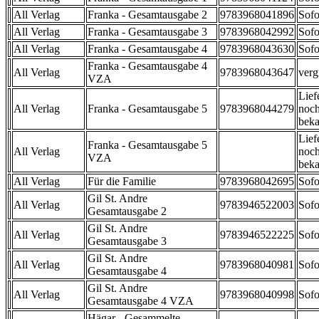
All Verlag
Franka - Gesamtausgabe 2
9783968041896
Sofo
All Verlag
Franka - Gesamtausgabe 3
9783968042992
Sofo
All Verlag
Franka - Gesamtausgabe 4
9783968043630
Sofo
Franka - Gesamtausgabe 4
All Verlag
9783968043647
verg
VZA
Lief
All Verlag
Franka - Gesamtausgabe 5
9783968044279
noch
beka
Lief
Franka - Gesamtausgabe 5
All Verlag
noch
VZA
beka
All Verlag
Für die Familie
9783968042695
Sofo
Gil St. Andre
All Verlag
9783946522003
Sofo
Gesamtausgabe 2
Gil St. Andre
All Verlag
9783946522225
Sofo
Gesamtausgabe 3
Gil St. Andre
All Verlag
9783968040981
Sofo
Gesamtausgabe 4
Gil St. Andre
All Verlag
9783968040998
Sofo
Gesamtausgabe 4 VZA
Hägar - Gesammelte