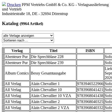
Drucken
PPM Vertriebs GmbH & Co. KG - Verlagsauslieferung
und Vertrieb
Industriestraße 18, DE - 32694 Dörentrup
Katalog
(9964 Artikel)
Verlag
Titel
ISBN
Abenteuer Pur
Die Sprechblase 228
Sofo
Abenteuer Pur
Die Sprechblase 239
Sofo
Lief
Album Comics
Bessy Gesamtausgabe
Sep
202
All Verlag
Alain Chevallier 1
9783946522966
Sofo
All Verlag
Alain Chevallier 10
9783968041421
Sofo
All Verlag
Alain Chevallier 10 VZA
9783968041438
Sofo
All Verlag
Alain Chevallier 2
9783968040325
Sofo
All Verlag
Alain Chevallier 2 VZA
9783968040332
Sofo