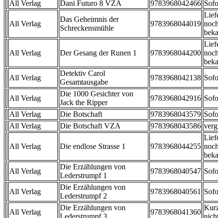
All Verlag
Dani Futuro 8 VZA
9783968042466
Sofo
Lief
Das Geheimnis der
All Verlag
9783968044019
noch
Schreckensmühle
beka
Lief
All Verlag
Der Gesang der Runen 1
9783968044200
noch
beka
Detektiv Carol
All Verlag
9783968042138
Sofo
Gesamtausgabe
Die 1000 Gesichter von
All Verlag
9783968042916
Sofo
Jack the Ripper
All Verlag
Die Botschaft
9783968043579
Sofo
All Verlag
Die Botschaft VZA
9783968043586
verg
Lief
All Verlag
Die endlose Strasse 1
9783968044255
noch
beka
Die Erzählungen von
All Verlag
9783968040547
Sofo
Lederstrumpf 1
Die Erzählungen von
All Verlag
9783968040561
Sofo
Lederstrumpf 2
Die Erzählungen von
Kurz
All Verlag
9783968041360
Lederstrumpf 3
nicht