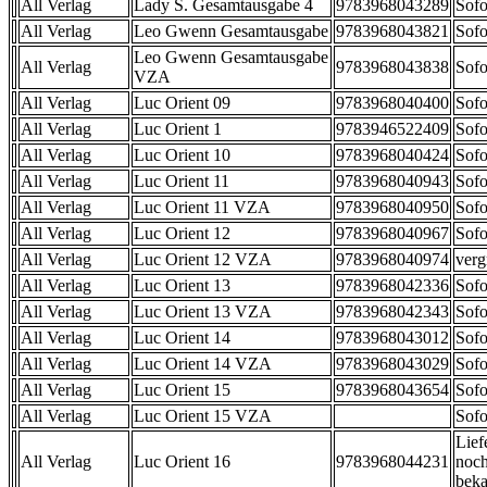
All Verlag
Lady S. Gesamtausgabe 4
9783968043289
Sofo
All Verlag
Leo Gwenn Gesamtausgabe
9783968043821
Sofo
Leo Gwenn Gesamtausgabe
All Verlag
9783968043838
Sofo
VZA
All Verlag
Luc Orient 09
9783968040400
Sofo
All Verlag
Luc Orient 1
9783946522409
Sofo
All Verlag
Luc Orient 10
9783968040424
Sofo
All Verlag
Luc Orient 11
9783968040943
Sofo
All Verlag
Luc Orient 11 VZA
9783968040950
Sofo
All Verlag
Luc Orient 12
9783968040967
Sofo
All Verlag
Luc Orient 12 VZA
9783968040974
verg
All Verlag
Luc Orient 13
9783968042336
Sofo
All Verlag
Luc Orient 13 VZA
9783968042343
Sofo
All Verlag
Luc Orient 14
9783968043012
Sofo
All Verlag
Luc Orient 14 VZA
9783968043029
Sofo
All Verlag
Luc Orient 15
9783968043654
Sofo
All Verlag
Luc Orient 15 VZA
Sofo
Lief
All Verlag
Luc Orient 16
9783968044231
noch
beka