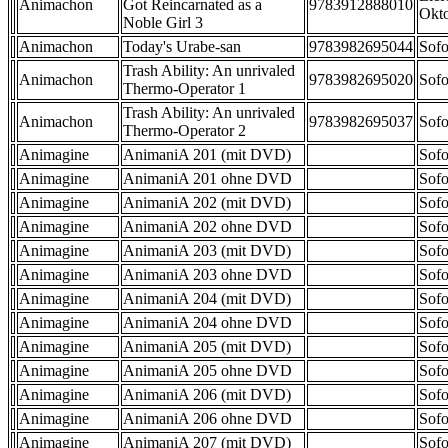
Animachon
Got Reincarnated as a
9783912888010
Okt
Noble Girl 3
Animachon
Today's Urabe-san
9783982695044
Sofo
Trash Ability: An unrivaled
Animachon
9783982695020
Sofo
Thermo-Operator 1
Trash Ability: An unrivaled
Animachon
9783982695037
Sofo
Thermo-Operator 2
Animagine
AnimaniA 201 (mit DVD)
Sofo
Animagine
AnimaniA 201 ohne DVD
Sofo
Animagine
AnimaniA 202 (mit DVD)
Sofo
Animagine
AnimaniA 202 ohne DVD
Sofo
Animagine
AnimaniA 203 (mit DVD)
Sofo
Animagine
AnimaniA 203 ohne DVD
Sofo
Animagine
AnimaniA 204 (mit DVD)
Sofo
Animagine
AnimaniA 204 ohne DVD
Sofo
Animagine
AnimaniA 205 (mit DVD)
Sofo
Animagine
AnimaniA 205 ohne DVD
Sofo
Animagine
AnimaniA 206 (mit DVD)
Sofo
Animagine
AnimaniA 206 ohne DVD
Sofo
Animagine
AnimaniA 207 (mit DVD)
Sofo