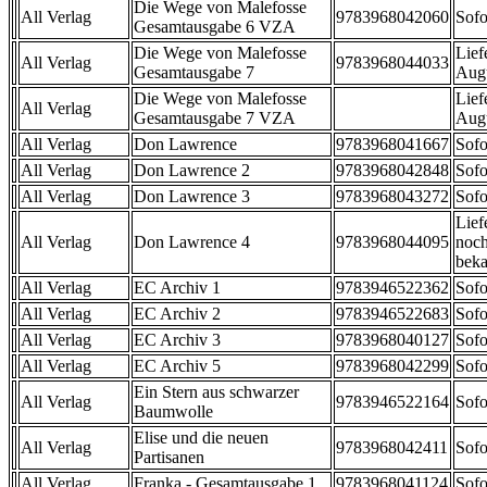
Die Wege von Malefosse
All Verlag
9783968042060
Sofo
Gesamtausgabe 6 VZA
Die Wege von Malefosse
Lief
All Verlag
9783968044033
Gesamtausgabe 7
Aug
Die Wege von Malefosse
Lief
All Verlag
Gesamtausgabe 7 VZA
Aug
All Verlag
Don Lawrence
9783968041667
Sofo
All Verlag
Don Lawrence 2
9783968042848
Sofo
All Verlag
Don Lawrence 3
9783968043272
Sofo
Lief
All Verlag
Don Lawrence 4
9783968044095
noch
beka
All Verlag
EC Archiv 1
9783946522362
Sofo
All Verlag
EC Archiv 2
9783946522683
Sofo
All Verlag
EC Archiv 3
9783968040127
Sofo
All Verlag
EC Archiv 5
9783968042299
Sofo
Ein Stern aus schwarzer
All Verlag
9783946522164
Sofo
Baumwolle
Elise und die neuen
All Verlag
9783968042411
Sofo
Partisanen
All Verlag
Franka - Gesamtausgabe 1
9783968041124
Sofo