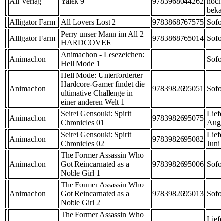
All Verlag
Yalek 9
9783968044262
noch
beka
Alligator Farm
All Lovers Lost 2
9783868767575
Sofo
Perry unser Mann im All 2
Alligator Farm
9783868765014
Sofo
HARDCOVER
Animachon - Lesezeichen:
Animachon
Sofo
Hell Mode 1
Hell Mode: Unterforderter
Hardcore-Gamer findet die
Animachon
9783982695051
Sofo
ultimative Challenge in
einer anderen Welt 1
Seirei Gensouki: Spirit
Lief
Animachon
9783982695075
Chronicles 01
Aug
Seirei Gensouki: Spirit
Lief
Animachon
9783982695082
Chronicles 02
Juni
The Former Assassin Who
Animachon
Got Reincarnated as a
9783982695006
Sofo
Noble Girl 1
The Former Assassin Who
Animachon
Got Reincarnated as a
9783982695013
Sofo
Noble Girl 2
The Former Assassin Who
Lief