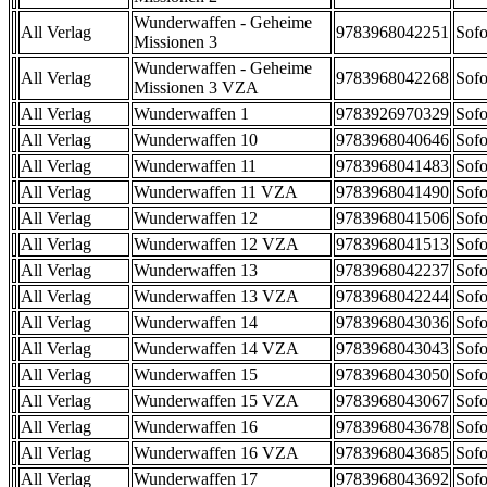
Wunderwaffen - Geheime
All Verlag
9783968042251
Sofo
Missionen 3
Wunderwaffen - Geheime
All Verlag
9783968042268
Sofo
Missionen 3 VZA
All Verlag
Wunderwaffen 1
9783926970329
Sofo
All Verlag
Wunderwaffen 10
9783968040646
Sofo
All Verlag
Wunderwaffen 11
9783968041483
Sofo
All Verlag
Wunderwaffen 11 VZA
9783968041490
Sofo
All Verlag
Wunderwaffen 12
9783968041506
Sofo
All Verlag
Wunderwaffen 12 VZA
9783968041513
Sofo
All Verlag
Wunderwaffen 13
9783968042237
Sofo
All Verlag
Wunderwaffen 13 VZA
9783968042244
Sofo
All Verlag
Wunderwaffen 14
9783968043036
Sofo
All Verlag
Wunderwaffen 14 VZA
9783968043043
Sofo
All Verlag
Wunderwaffen 15
9783968043050
Sofo
All Verlag
Wunderwaffen 15 VZA
9783968043067
Sofo
All Verlag
Wunderwaffen 16
9783968043678
Sofo
All Verlag
Wunderwaffen 16 VZA
9783968043685
Sofo
All Verlag
Wunderwaffen 17
9783968043692
Sofo