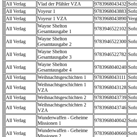
All Verlag
Vlad der Pfähler VZA
9783968043432
Sofo
All Verlag
Voyeur 1
9783968043883
Sofo
All Verlag
Voyeur 1 VZA
9783968043890
Verg
Wayne Shelton
All Verlag
9783946522102
Sofo
Gesamtausgabe 1
Wayne Shelton
All Verlag
9783946522300
Sofo
Gesamtausgabe 2
Wayne Shelton
All Verlag
9783946522782
Sofo
Gesamtausgabe 3
Wayne Shelton
All Verlag
9783968040240
Sofo
Gesamtausgabe 4
All Verlag
Weihnachtsgeschichten 1
9783968043111
Sofo
Weihnachtsgeschichten 1
All Verlag
9783968043128
Sofo
VZA
All Verlag
Weihnachtsgeschichten 2
9783968043739
Sofo
Weihnachtsgeschichten 2
All Verlag
9783968043746
Sofo
VZA
Wunderwaffen - Geheime
All Verlag
9783968040042
Sofo
Missionen 1
Wunderwaffen - Geheime
All Verlag
9783968040660
Sofo
Missionen 2