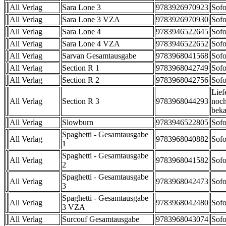
All Verlag
Sara Lone 3
9783926970923
Sofo
All Verlag
Sara Lone 3 VZA
9783926970930
Sofo
All Verlag
Sara Lone 4
9783946522645
Sofo
All Verlag
Sara Lone 4 VZA
9783946522652
Sofo
All Verlag
Sarvan Gesamtausgabe
9783968041568
Sofo
All Verlag
Section R 1
9783968042749
Sofo
All Verlag
Section R 2
9783968042756
Sofo
Lief
All Verlag
Section R 3
9783968044293
noch
beka
All Verlag
Slowburn
9783946522805
Sofo
Spaghetti - Gesamtausgabe
All Verlag
9783968040882
Sofo
1
Spaghetti - Gesamtausgabe
All Verlag
9783968041582
Sofo
2
Spaghetti - Gesamtausgabe
All Verlag
9783968042473
Sofo
3
Spaghetti - Gesamtausgabe
All Verlag
9783968042480
Sofo
3 VZA
All Verlag
Surcouf Gesamtausgabe
9783968043074
Sofo