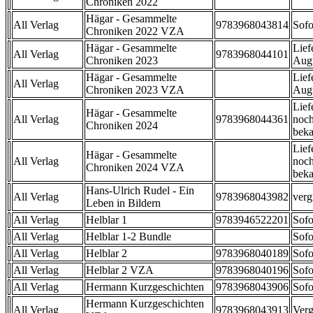
Chroniken 2022
Hägar - Gesammelte
All Verlag
9783968043814
Sofo
Chroniken 2022 VZA
Hägar - Gesammelte
Lief
All Verlag
9783968044101
Chroniken 2023
Aug
Hägar - Gesammelte
Lief
All Verlag
Chroniken 2023 VZA
Aug
Lief
Hägar - Gesammelte
All Verlag
9783968044361
noch
Chroniken 2024
beka
Lief
Hägar - Gesammelte
All Verlag
noch
Chroniken 2024 VZA
beka
Hans-Ulrich Rudel - Ein
All Verlag
9783968043982
verg
Leben in Bildern
All Verlag
Helblar 1
9783946522201
Sofo
All Verlag
Helblar 1-2 Bundle
Sofo
All Verlag
Helblar 2
9783968040189
Sofo
All Verlag
Helblar 2 VZA
9783968040196
Sofo
All Verlag
Hermann Kurzgeschichten
9783968043906
Sofo
Hermann Kurzgeschichten
All Verlag
9783968043913
Verg