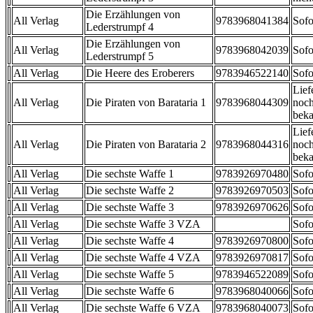
Die Erzählungen von
All Verlag
9783968041384
Sofo
Lederstrumpf 4
Die Erzählungen von
All Verlag
9783968042039
Sofo
Lederstrumpf 5
All Verlag
Die Heere des Eroberers
9783946522140
Sofo
Lief
All Verlag
Die Piraten von Barataria 1
9783968044309
noch
beka
Lief
All Verlag
Die Piraten von Barataria 2
9783968044316
noch
beka
All Verlag
Die sechste Waffe 1
9783926970480
Sofo
All Verlag
Die sechste Waffe 2
9783926970503
Sofo
All Verlag
Die sechste Waffe 3
9783926970626
Sofo
All Verlag
Die sechste Waffe 3 VZA
Sofo
All Verlag
Die sechste Waffe 4
9783926970800
Sofo
All Verlag
Die sechste Waffe 4 VZA
9783926970817
Sofo
All Verlag
Die sechste Waffe 5
9783946522089
Sofo
All Verlag
Die sechste Waffe 6
9783968040066
Sofo
All Verlag
Die sechste Waffe 6 VZA
9783968040073
Sofo