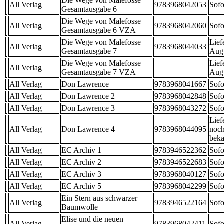
Die Wege von Malefosse
All Verlag
9783968042053
Sofo
Gesamtausgabe 6
Die Wege von Malefosse
All Verlag
9783968042060
Sofo
Gesamtausgabe 6 VZA
Die Wege von Malefosse
Lief
All Verlag
9783968044033
Gesamtausgabe 7
Aug
Die Wege von Malefosse
Lief
All Verlag
Gesamtausgabe 7 VZA
Aug
All Verlag
Don Lawrence
9783968041667
Sofo
All Verlag
Don Lawrence 2
9783968042848
Sofo
All Verlag
Don Lawrence 3
9783968043272
Sofo
Lief
All Verlag
Don Lawrence 4
9783968044095
noch
beka
All Verlag
EC Archiv 1
9783946522362
Sofo
All Verlag
EC Archiv 2
9783946522683
Sofo
All Verlag
EC Archiv 3
9783968040127
Sofo
All Verlag
EC Archiv 5
9783968042299
Sofo
Ein Stern aus schwarzer
All Verlag
9783946522164
Sofo
Baumwolle
Elise und die neuen
All Verlag
9783968042411
Sofo