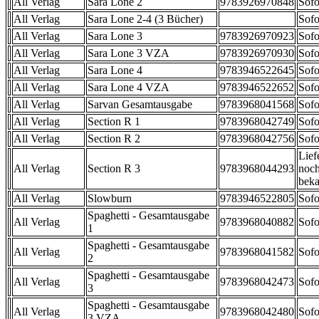
All Verlag
Sara Lone 2
9783926970848
Sofo
All Verlag
Sara Lone 2-4 (3 Bücher)
Sofo
All Verlag
Sara Lone 3
9783926970923
Sofo
All Verlag
Sara Lone 3 VZA
9783926970930
Sofo
All Verlag
Sara Lone 4
9783946522645
Sofo
All Verlag
Sara Lone 4 VZA
9783946522652
Sofo
All Verlag
Sarvan Gesamtausgabe
9783968041568
Sofo
All Verlag
Section R 1
9783968042749
Sofo
All Verlag
Section R 2
9783968042756
Sofo
Lief
All Verlag
Section R 3
9783968044293
noch
beka
All Verlag
Slowburn
9783946522805
Sofo
Spaghetti - Gesamtausgabe
All Verlag
9783968040882
Sofo
1
Spaghetti - Gesamtausgabe
All Verlag
9783968041582
Sofo
2
Spaghetti - Gesamtausgabe
All Verlag
9783968042473
Sofo
3
Spaghetti - Gesamtausgabe
All Verlag
9783968042480
Sofo
3 VZA