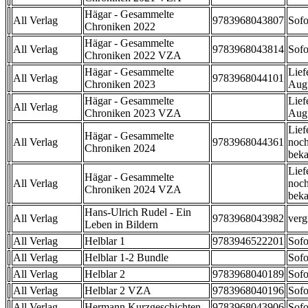
Hägar - Gesammelte
All Verlag
9783968043807
Sofo
Chroniken 2022
Hägar - Gesammelte
All Verlag
9783968043814
Sofo
Chroniken 2022 VZA
Hägar - Gesammelte
Lief
All Verlag
9783968044101
Chroniken 2023
Aug
Hägar - Gesammelte
Lief
All Verlag
Chroniken 2023 VZA
Aug
Lief
Hägar - Gesammelte
All Verlag
9783968044361
noch
Chroniken 2024
beka
Lief
Hägar - Gesammelte
All Verlag
noch
Chroniken 2024 VZA
beka
Hans-Ulrich Rudel - Ein
All Verlag
9783968043982
verg
Leben in Bildern
All Verlag
Helblar 1
9783946522201
Sofo
All Verlag
Helblar 1-2 Bundle
Sofo
All Verlag
Helblar 2
9783968040189
Sofo
All Verlag
Helblar 2 VZA
9783968040196
Sofo
All Verlag
Hermann Kurzgeschichten
9783968043906
Sofo