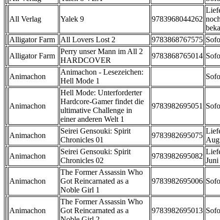
Lief
All Verlag
Yalek 9
9783968044262
noch
beka
Alligator Farm
All Lovers Lost 2
9783868767575
Sofo
Perry unser Mann im All 2
Alligator Farm
9783868765014
Sofo
HARDCOVER
Animachon - Lesezeichen:
Animachon
Sofo
Hell Mode 1
Hell Mode: Unterforderter
Hardcore-Gamer findet die
Animachon
9783982695051
Sofo
ultimative Challenge in
einer anderen Welt 1
Seirei Gensouki: Spirit
Lief
Animachon
9783982695075
Chronicles 01
Aug
Seirei Gensouki: Spirit
Lief
Animachon
9783982695082
Chronicles 02
Juni
The Former Assassin Who
Animachon
Got Reincarnated as a
9783982695006
Sofo
Noble Girl 1
The Former Assassin Who
Animachon
Got Reincarnated as a
9783982695013
Sofo
Noble Girl 2