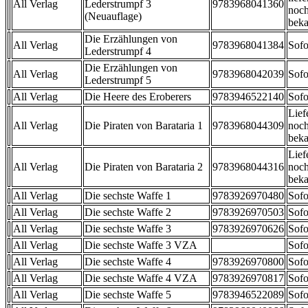
All Verlag
Lederstrumpf 3
9783968041360
noch
(Neuauflage)
beka
Die Erzählungen von
All Verlag
9783968041384
Sofo
Lederstrumpf 4
Die Erzählungen von
All Verlag
9783968042039
Sofo
Lederstrumpf 5
All Verlag
Die Heere des Eroberers
9783946522140
Sofo
Lief
All Verlag
Die Piraten von Barataria 1
9783968044309
noch
beka
Lief
All Verlag
Die Piraten von Barataria 2
9783968044316
noch
beka
All Verlag
Die sechste Waffe 1
9783926970480
Sofo
All Verlag
Die sechste Waffe 2
9783926970503
Sofo
All Verlag
Die sechste Waffe 3
9783926970626
Sofo
All Verlag
Die sechste Waffe 3 VZA
Sofo
All Verlag
Die sechste Waffe 4
9783926970800
Sofo
All Verlag
Die sechste Waffe 4 VZA
9783926970817
Sofo
All Verlag
Die sechste Waffe 5
9783946522089
Sofo