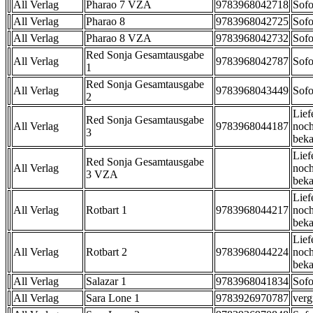
All Verlag
Pharao 7 VZA
9783968042718
Sofo
All Verlag
Pharao 8
9783968042725
Sofo
All Verlag
Pharao 8 VZA
9783968042732
Sofo
Red Sonja Gesamtausgabe
All Verlag
9783968042787
Sofo
1
Red Sonja Gesamtausgabe
All Verlag
9783968043449
Sofo
2
Lief
Red Sonja Gesamtausgabe
All Verlag
9783968044187
noch
3
beka
Lief
Red Sonja Gesamtausgabe
All Verlag
noch
3 VZA
beka
Lief
All Verlag
Rotbart 1
9783968044217
noch
beka
Lief
All Verlag
Rotbart 2
9783968044224
noch
beka
All Verlag
Salazar 1
9783968041834
Sofo
All Verlag
Sara Lone 1
9783926970787
verg