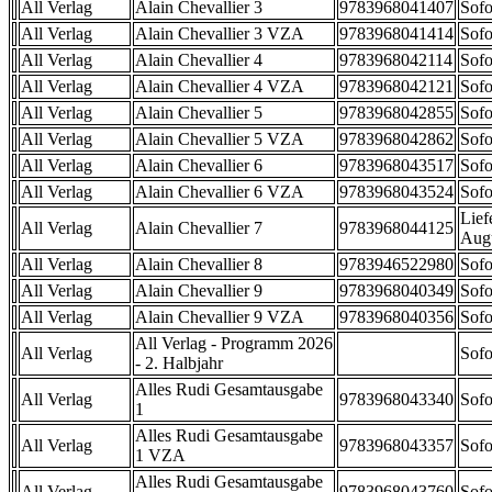
All Verlag
Alain Chevallier 3
9783968041407
Sofo
All Verlag
Alain Chevallier 3 VZA
9783968041414
Sofo
All Verlag
Alain Chevallier 4
9783968042114
Sofo
All Verlag
Alain Chevallier 4 VZA
9783968042121
Sofo
All Verlag
Alain Chevallier 5
9783968042855
Sofo
All Verlag
Alain Chevallier 5 VZA
9783968042862
Sofo
All Verlag
Alain Chevallier 6
9783968043517
Sofo
All Verlag
Alain Chevallier 6 VZA
9783968043524
Sofo
Lief
All Verlag
Alain Chevallier 7
9783968044125
Aug
All Verlag
Alain Chevallier 8
9783946522980
Sofo
All Verlag
Alain Chevallier 9
9783968040349
Sofo
All Verlag
Alain Chevallier 9 VZA
9783968040356
Sofo
All Verlag - Programm 2026
All Verlag
Sofo
- 2. Halbjahr
Alles Rudi Gesamtausgabe
All Verlag
9783968043340
Sofo
1
Alles Rudi Gesamtausgabe
All Verlag
9783968043357
Sofo
1 VZA
Alles Rudi Gesamtausgabe
All Verlag
9783968043760
Sofo