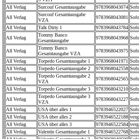
All Verlag
Surcouf Gesamtausgabe
9783968043074
Sofo
Surcouf Gesamtausgabe
All Verlag
9783968043081
Sofo
VZA
All Verlag
Talk Dirty 1
9783968043784
Sofo
Tommy Banco
All Verlag
9783968043968
Sofo
Gesamtausgabe
Tommy Banco
All Verlag
9783968043975
Sofo
Gesamtausgabe VZA
All Verlag
Torpedo Gesamtausgabe 1
9783968041971
Sofo
All Verlag
Torpedo Gesamtausgabe 2
9783968042558
Sofo
Torpedo Gesamtausgabe 2
All Verlag
9783968042565
Sofo
VZA
All Verlag
Torpedo Gesamtausgabe 3
9783968043210
Sofo
Torpedo Gesamtausgabe 3
All Verlag
9783968043227
Sofo
VZA
All Verlag
USA über alles 1
9783946522027
Sofo
All Verlag
USA über alles 2
9783946522188
verg
All Verlag
USA über alles 3
9783946522584
verg
All Verlag
Valentin Gesamtausgabe 1
9783946522768
Sofo