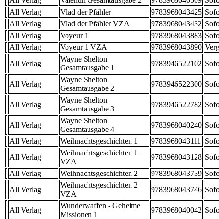
All Verlag
Valentin Gesamtausgabe 2
9783968040509
Sofo
All Verlag
Vlad der Pfähler
9783968043425
Sofo
All Verlag
Vlad der Pfähler VZA
9783968043432
Sofo
All Verlag
Voyeur 1
9783968043883
Sofo
All Verlag
Voyeur 1 VZA
9783968043890
Verg
Wayne Shelton
All Verlag
9783946522102
Sofo
Gesamtausgabe 1
Wayne Shelton
All Verlag
9783946522300
Sofo
Gesamtausgabe 2
Wayne Shelton
All Verlag
9783946522782
Sofo
Gesamtausgabe 3
Wayne Shelton
All Verlag
9783968040240
Sofo
Gesamtausgabe 4
All Verlag
Weihnachtsgeschichten 1
9783968043111
Sofo
Weihnachtsgeschichten 1
All Verlag
9783968043128
Sofo
VZA
All Verlag
Weihnachtsgeschichten 2
9783968043739
Sofo
Weihnachtsgeschichten 2
All Verlag
9783968043746
Sofo
VZA
Wunderwaffen - Geheime
All Verlag
9783968040042
Sofo
Missionen 1