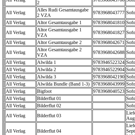
2
Alles Rudi Gesamtausgabe
All Verlag
9783968043777
Sofo
2 VZA
All Verlag
Altor Gesamtausgabe 1
9783968041810
Sofo
Altor Gesamtausgabe 1
All Verlag
9783968041827
Sofo
VZA
All Verlag
Altor Gesamtausgabe 2
9783968042671
Sofo
Altor Gesamtausgabe 2
All Verlag
9783968042688
Sofo
VZA
All Verlag
Alwilda 1
9783946522324
Sofo
All Verlag
Alwilda 2
9783946522904
Sofo
All Verlag
Alwilda 3
9783968042190
Sofo
All Verlag
Alwilda Bundle (Band 1-3)
9783968043999
Sofo
All Verlag
Bigfoot
9783968040523
Sofo
All Verlag
Bilderflut 01
Sofo
All Verlag
Bilderflut 02
Sofo
Lief
All Verlag
Bilderflut 03
Aug
Lief
All Verlag
Bilderflut 04
Sep