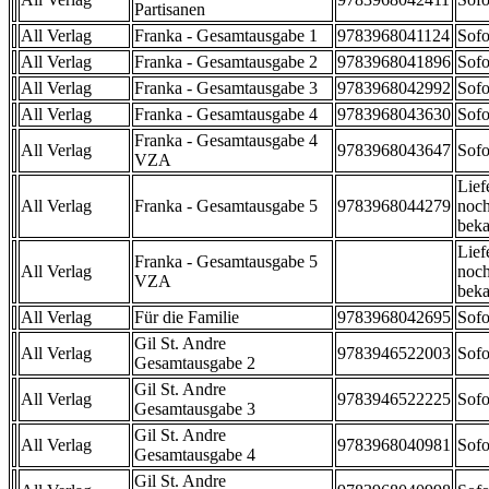
Partisanen
All Verlag
Franka - Gesamtausgabe 1
9783968041124
Sofo
All Verlag
Franka - Gesamtausgabe 2
9783968041896
Sofo
All Verlag
Franka - Gesamtausgabe 3
9783968042992
Sofo
All Verlag
Franka - Gesamtausgabe 4
9783968043630
Sofo
Franka - Gesamtausgabe 4
All Verlag
9783968043647
Sofo
VZA
Lief
All Verlag
Franka - Gesamtausgabe 5
9783968044279
noch
beka
Lief
Franka - Gesamtausgabe 5
All Verlag
noch
VZA
beka
All Verlag
Für die Familie
9783968042695
Sofo
Gil St. Andre
All Verlag
9783946522003
Sofo
Gesamtausgabe 2
Gil St. Andre
All Verlag
9783946522225
Sofo
Gesamtausgabe 3
Gil St. Andre
All Verlag
9783968040981
Sofo
Gesamtausgabe 4
Gil St. Andre