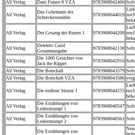
All Verlag
Dani Futuro 8 VZA
9783968042466
Sofo
Lief
Das Geheimnis der
All Verlag
9783968044019
noch
Schreckensmühle
beka
Lief
All Verlag
Der Gesang der Runen 1
9783968044200
noch
beka
Detektiv Carol
All Verlag
9783968042138
Sofo
Gesamtausgabe
Die 1000 Gesichter von
All Verlag
9783968042916
Sofo
Jack the Ripper
All Verlag
Die Botschaft
9783968043579
Sofo
All Verlag
Die Botschaft VZA
9783968043586
verg
Lief
All Verlag
Die endlose Strasse 1
9783968044255
noch
beka
Die Erzählungen von
All Verlag
9783968040547
Sofo
Lederstrumpf 1
Die Erzählungen von
All Verlag
9783968040561
Sofo
Lederstrumpf 2
Neu
Die Erzählungen von
liefe