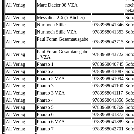
All Verlag
Marc Dacier 08 VZA
noch
beka
All Verlag
Messalina 2-6 (5 Bücher)
Sofo
All Verlag
Nur noch Stille
9783968041346
Sofo
All Verlag
Nur noch Stille VZA
9783968041353
Sofo
Paul Foran Gesamtausgabe
All Verlag
9783968043715
Sofo
1
Paul Foran Gesamtausgabe
All Verlag
9783968043722
Sofo
1 VZA
All Verlag
Pharao 1
9783968040745
Sofo
All Verlag
Pharao 2
9783968041087
Sofo
All Verlag
Pharao 2 VZA
9783968041094
Sofo
All Verlag
Pharao 3
9783968041100
Sofo
All Verlag
Pharao 3 VZA
9783968041117
Sofo
All Verlag
Pharao 4
9783968041858
Sofo
All Verlag
Pharao 5
9783968040769
Sofo
All Verlag
Pharao 6
9783968041872
Sofo
All Verlag
Pharao 6 VZA
9783968041889
Sofo
All Verlag
Pharao 7
9783968042701
Sofo