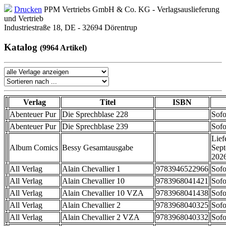
Drucken
PPM Vertriebs GmbH & Co. KG - Verlagsauslieferung
und Vertrieb
Industriestraße 18, DE - 32694 Dörentrup
Katalog
(9964 Artikel)
Verlag
Titel
ISBN
Abenteuer Pur
Die Sprechblase 228
Sofo
Abenteuer Pur
Die Sprechblase 239
Sofo
Lief
Album Comics
Bessy Gesamtausgabe
Sep
202
All Verlag
Alain Chevallier 1
9783946522966
Sofo
All Verlag
Alain Chevallier 10
9783968041421
Sofo
All Verlag
Alain Chevallier 10 VZA
9783968041438
Sofo
All Verlag
Alain Chevallier 2
9783968040325
Sofo
All Verlag
Alain Chevallier 2 VZA
9783968040332
Sofo