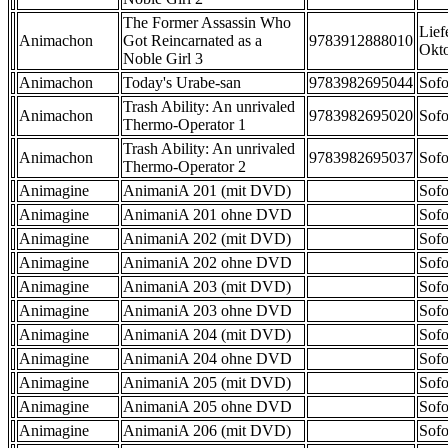
The Former Assassin Who
Lief
Animachon
Got Reincarnated as a
9783912888010
Okt
Noble Girl 3
Animachon
Today's Urabe-san
9783982695044
Sofo
Trash Ability: An unrivaled
Animachon
9783982695020
Sofo
Thermo-Operator 1
Trash Ability: An unrivaled
Animachon
9783982695037
Sofo
Thermo-Operator 2
Animagine
AnimaniA 201 (mit DVD)
Sofo
Animagine
AnimaniA 201 ohne DVD
Sofo
Animagine
AnimaniA 202 (mit DVD)
Sofo
Animagine
AnimaniA 202 ohne DVD
Sofo
Animagine
AnimaniA 203 (mit DVD)
Sofo
Animagine
AnimaniA 203 ohne DVD
Sofo
Animagine
AnimaniA 204 (mit DVD)
Sofo
Animagine
AnimaniA 204 ohne DVD
Sofo
Animagine
AnimaniA 205 (mit DVD)
Sofo
Animagine
AnimaniA 205 ohne DVD
Sofo
Animagine
AnimaniA 206 (mit DVD)
Sofo