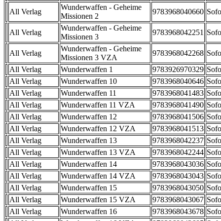
Wunderwaffen - Geheime
All Verlag
9783968040660
Sofo
Missionen 2
Wunderwaffen - Geheime
All Verlag
9783968042251
Sofo
Missionen 3
Wunderwaffen - Geheime
All Verlag
9783968042268
Sofo
Missionen 3 VZA
All Verlag
Wunderwaffen 1
9783926970329
Sofo
All Verlag
Wunderwaffen 10
9783968040646
Sofo
All Verlag
Wunderwaffen 11
9783968041483
Sofo
All Verlag
Wunderwaffen 11 VZA
9783968041490
Sofo
All Verlag
Wunderwaffen 12
9783968041506
Sofo
All Verlag
Wunderwaffen 12 VZA
9783968041513
Sofo
All Verlag
Wunderwaffen 13
9783968042237
Sofo
All Verlag
Wunderwaffen 13 VZA
9783968042244
Sofo
All Verlag
Wunderwaffen 14
9783968043036
Sofo
All Verlag
Wunderwaffen 14 VZA
9783968043043
Sofo
All Verlag
Wunderwaffen 15
9783968043050
Sofo
All Verlag
Wunderwaffen 15 VZA
9783968043067
Sofo
All Verlag
Wunderwaffen 16
9783968043678
Sofo