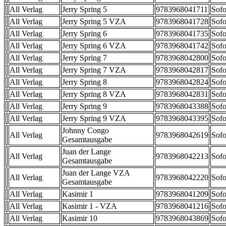
All Verlag
Jerry Spring 5
9783968041711
Sofo
All Verlag
Jerry Spring 5 VZA
9783968041728
Sofo
All Verlag
Jerry Spring 6
9783968041735
Sofo
All Verlag
Jerry Spring 6 VZA
9783968041742
Sofo
All Verlag
Jerry Spring 7
9783968042800
Sofo
All Verlag
Jerry Spring 7 VZA
9783968042817
Sofo
All Verlag
Jerry Spring 8
9783968042824
Sofo
All Verlag
Jerry Spring 8 VZA
9783968042831
Sofo
All Verlag
Jerry Spring 9
9783968043388
Sofo
All Verlag
Jerry Spring 9 VZA
9783968043395
Sofo
Johnny Congo
All Verlag
9783968042619
Sofo
Gesamtausgabe
Juan der Lange
All Verlag
9783968042213
Sofo
Gesamtausgabe
Juan der Lange VZA
All Verlag
9783968042220
Sofo
Gesamtausgabe
All Verlag
Kasimir 1
9783968041209
Sofo
All Verlag
Kasimir 1 - VZA
9783968041216
Sofo
All Verlag
Kasimir 10
9783968043869
Sofo