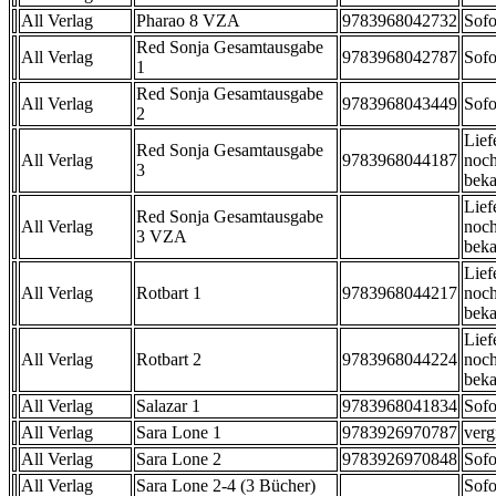
All Verlag
Pharao 8 VZA
9783968042732
Sofo
Red Sonja Gesamtausgabe
All Verlag
9783968042787
Sofo
1
Red Sonja Gesamtausgabe
All Verlag
9783968043449
Sofo
2
Lief
Red Sonja Gesamtausgabe
All Verlag
9783968044187
noch
3
beka
Lief
Red Sonja Gesamtausgabe
All Verlag
noch
3 VZA
beka
Lief
All Verlag
Rotbart 1
9783968044217
noch
beka
Lief
All Verlag
Rotbart 2
9783968044224
noch
beka
All Verlag
Salazar 1
9783968041834
Sofo
All Verlag
Sara Lone 1
9783926970787
verg
All Verlag
Sara Lone 2
9783926970848
Sofo
All Verlag
Sara Lone 2-4 (3 Bücher)
Sofo