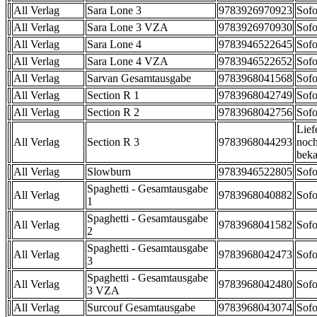
All Verlag
Sara Lone 3
9783926970923
Sofo
All Verlag
Sara Lone 3 VZA
9783926970930
Sofo
All Verlag
Sara Lone 4
9783946522645
Sofo
All Verlag
Sara Lone 4 VZA
9783946522652
Sofo
All Verlag
Sarvan Gesamtausgabe
9783968041568
Sofo
All Verlag
Section R 1
9783968042749
Sofo
All Verlag
Section R 2
9783968042756
Sofo
Lief
All Verlag
Section R 3
9783968044293
noch
beka
All Verlag
Slowburn
9783946522805
Sofo
Spaghetti - Gesamtausgabe
All Verlag
9783968040882
Sofo
1
Spaghetti - Gesamtausgabe
All Verlag
9783968041582
Sofo
2
Spaghetti - Gesamtausgabe
All Verlag
9783968042473
Sofo
3
Spaghetti - Gesamtausgabe
All Verlag
9783968042480
Sofo
3 VZA
All Verlag
Surcouf Gesamtausgabe
9783968043074
Sofo