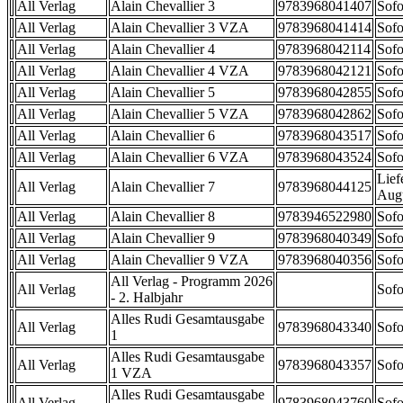
All Verlag
Alain Chevallier 3
9783968041407
Sofo
All Verlag
Alain Chevallier 3 VZA
9783968041414
Sofo
All Verlag
Alain Chevallier 4
9783968042114
Sofo
All Verlag
Alain Chevallier 4 VZA
9783968042121
Sofo
All Verlag
Alain Chevallier 5
9783968042855
Sofo
All Verlag
Alain Chevallier 5 VZA
9783968042862
Sofo
All Verlag
Alain Chevallier 6
9783968043517
Sofo
All Verlag
Alain Chevallier 6 VZA
9783968043524
Sofo
Lief
All Verlag
Alain Chevallier 7
9783968044125
Aug
All Verlag
Alain Chevallier 8
9783946522980
Sofo
All Verlag
Alain Chevallier 9
9783968040349
Sofo
All Verlag
Alain Chevallier 9 VZA
9783968040356
Sofo
All Verlag - Programm 2026
All Verlag
Sofo
- 2. Halbjahr
Alles Rudi Gesamtausgabe
All Verlag
9783968043340
Sofo
1
Alles Rudi Gesamtausgabe
All Verlag
9783968043357
Sofo
1 VZA
Alles Rudi Gesamtausgabe
All Verlag
9783968043760
Sofo