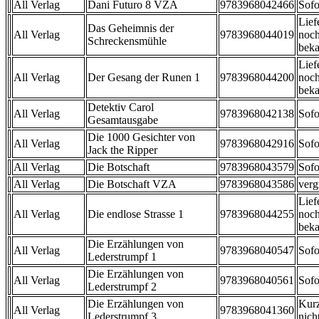
All Verlag
Dani Futuro 8 VZA
9783968042466
Sofo
Lief
Das Geheimnis der
All Verlag
9783968044019
noch
Schreckensmühle
beka
Lief
All Verlag
Der Gesang der Runen 1
9783968044200
noch
beka
Detektiv Carol
All Verlag
9783968042138
Sofo
Gesamtausgabe
Die 1000 Gesichter von
All Verlag
9783968042916
Sofo
Jack the Ripper
All Verlag
Die Botschaft
9783968043579
Sofo
All Verlag
Die Botschaft VZA
9783968043586
verg
Lief
All Verlag
Die endlose Strasse 1
9783968044255
noch
beka
Die Erzählungen von
All Verlag
9783968040547
Sofo
Lederstrumpf 1
Die Erzählungen von
All Verlag
9783968040561
Sofo
Lederstrumpf 2
Die Erzählungen von
Kurz
All Verlag
9783968041360
Lederstrumpf 3
nicht