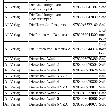
Die Erzählungen von
All Verlag
9783968041384
Sofo
Lederstrumpf 4
Die Erzählungen von
All Verlag
9783968042039
Sofo
Lederstrumpf 5
All Verlag
Die Heere des Eroberers
9783946522140
Sofo
Lief
All Verlag
Die Piraten von Barataria 1
9783968044309
noch
beka
Lief
All Verlag
Die Piraten von Barataria 2
9783968044316
noch
beka
All Verlag
Die sechste Waffe 1
9783926970480
Sofo
All Verlag
Die sechste Waffe 2
9783926970503
Sofo
All Verlag
Die sechste Waffe 3
9783926970626
Sofo
All Verlag
Die sechste Waffe 3 VZA
Sofo
All Verlag
Die sechste Waffe 4
9783926970800
Sofo
All Verlag
Die sechste Waffe 4 VZA
9783926970817
Sofo
All Verlag
Die sechste Waffe 5
9783946522089
Sofo
All Verlag
Die sechste Waffe 6
9783968040066
Sofo
All Verlag
Die sechste Waffe 6 VZA
9783968040073
Sofo