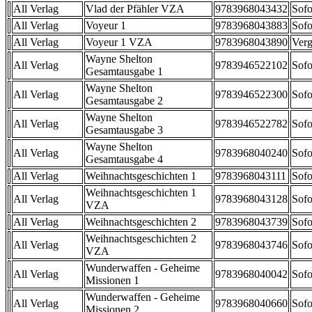
All Verlag
Vlad der Pfähler VZA
9783968043432
Sofo
All Verlag
Voyeur 1
9783968043883
Sofo
All Verlag
Voyeur 1 VZA
9783968043890
Verg
Wayne Shelton
All Verlag
9783946522102
Sofo
Gesamtausgabe 1
Wayne Shelton
All Verlag
9783946522300
Sofo
Gesamtausgabe 2
Wayne Shelton
All Verlag
9783946522782
Sofo
Gesamtausgabe 3
Wayne Shelton
All Verlag
9783968040240
Sofo
Gesamtausgabe 4
All Verlag
Weihnachtsgeschichten 1
9783968043111
Sofo
Weihnachtsgeschichten 1
All Verlag
9783968043128
Sofo
VZA
All Verlag
Weihnachtsgeschichten 2
9783968043739
Sofo
Weihnachtsgeschichten 2
All Verlag
9783968043746
Sofo
VZA
Wunderwaffen - Geheime
All Verlag
9783968040042
Sofo
Missionen 1
Wunderwaffen - Geheime
All Verlag
9783968040660
Sofo
Missionen 2