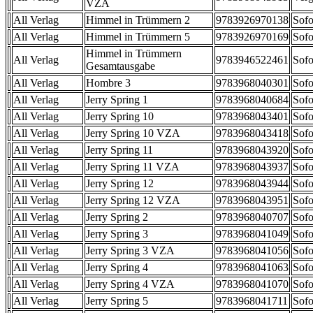
VZA
All Verlag
Himmel in Trümmern 2
9783926970138
Sofo
All Verlag
Himmel in Trümmern 5
9783926970169
Sofo
Himmel in Trümmern
All Verlag
9783946522461
Sofo
Gesamtausgabe
All Verlag
Hombre 3
9783968040301
Sofo
All Verlag
Jerry Spring 1
9783968040684
Sofo
All Verlag
Jerry Spring 10
9783968043401
Sofo
All Verlag
Jerry Spring 10 VZA
9783968043418
Sofo
All Verlag
Jerry Spring 11
9783968043920
Sofo
All Verlag
Jerry Spring 11 VZA
9783968043937
Sofo
All Verlag
Jerry Spring 12
9783968043944
Sofo
All Verlag
Jerry Spring 12 VZA
9783968043951
Sofo
All Verlag
Jerry Spring 2
9783968040707
Sofo
All Verlag
Jerry Spring 3
9783968041049
Sofo
All Verlag
Jerry Spring 3 VZA
9783968041056
Sofo
All Verlag
Jerry Spring 4
9783968041063
Sofo
All Verlag
Jerry Spring 4 VZA
9783968041070
Sofo
All Verlag
Jerry Spring 5
9783968041711
Sofo