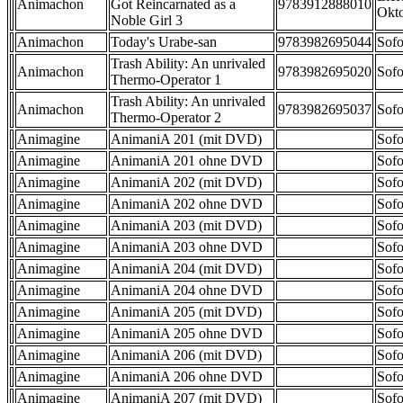
Animachon
Got Reincarnated as a
9783912888010
Okt
Noble Girl 3
Animachon
Today's Urabe-san
9783982695044
Sofo
Trash Ability: An unrivaled
Animachon
9783982695020
Sofo
Thermo-Operator 1
Trash Ability: An unrivaled
Animachon
9783982695037
Sofo
Thermo-Operator 2
Animagine
AnimaniA 201 (mit DVD)
Sofo
Animagine
AnimaniA 201 ohne DVD
Sofo
Animagine
AnimaniA 202 (mit DVD)
Sofo
Animagine
AnimaniA 202 ohne DVD
Sofo
Animagine
AnimaniA 203 (mit DVD)
Sofo
Animagine
AnimaniA 203 ohne DVD
Sofo
Animagine
AnimaniA 204 (mit DVD)
Sofo
Animagine
AnimaniA 204 ohne DVD
Sofo
Animagine
AnimaniA 205 (mit DVD)
Sofo
Animagine
AnimaniA 205 ohne DVD
Sofo
Animagine
AnimaniA 206 (mit DVD)
Sofo
Animagine
AnimaniA 206 ohne DVD
Sofo
Animagine
AnimaniA 207 (mit DVD)
Sofo