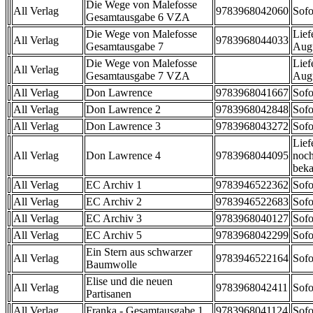
Die Wege von Malefosse
All Verlag
9783968042060
Sofo
Gesamtausgabe 6 VZA
Die Wege von Malefosse
Lief
All Verlag
9783968044033
Gesamtausgabe 7
Aug
Die Wege von Malefosse
Lief
All Verlag
Gesamtausgabe 7 VZA
Aug
All Verlag
Don Lawrence
9783968041667
Sofo
All Verlag
Don Lawrence 2
9783968042848
Sofo
All Verlag
Don Lawrence 3
9783968043272
Sofo
Lief
All Verlag
Don Lawrence 4
9783968044095
noch
beka
All Verlag
EC Archiv 1
9783946522362
Sofo
All Verlag
EC Archiv 2
9783946522683
Sofo
All Verlag
EC Archiv 3
9783968040127
Sofo
All Verlag
EC Archiv 5
9783968042299
Sofo
Ein Stern aus schwarzer
All Verlag
9783946522164
Sofo
Baumwolle
Elise und die neuen
All Verlag
9783968042411
Sofo
Partisanen
All Verlag
Franka - Gesamtausgabe 1
9783968041124
Sofo