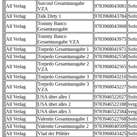
Surcouf Gesamtausgabe
All Verlag
9783968043081
Sofo
VZA
All Verlag
Talk Dirty 1
9783968043784
Sofo
Tommy Banco
All Verlag
9783968043968
Sofo
Gesamtausgabe
Tommy Banco
All Verlag
9783968043975
Sofo
Gesamtausgabe VZA
All Verlag
Torpedo Gesamtausgabe 1
9783968041971
Sofo
All Verlag
Torpedo Gesamtausgabe 2
9783968042558
Sofo
Torpedo Gesamtausgabe 2
All Verlag
9783968042565
Sofo
VZA
All Verlag
Torpedo Gesamtausgabe 3
9783968043210
Sofo
Torpedo Gesamtausgabe 3
All Verlag
9783968043227
Sofo
VZA
All Verlag
USA über alles 1
9783946522027
Sofo
All Verlag
USA über alles 2
9783946522188
verg
All Verlag
USA über alles 3
9783946522584
verg
All Verlag
Valentin Gesamtausgabe 1
9783946522768
Sofo
All Verlag
Valentin Gesamtausgabe 2
9783968040509
Sofo
All Verlag
Vlad der Pfähler
9783968043425
Sofo