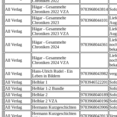
Chroniken 2022
Hägar - Gesammelte
All Verlag
9783968043814
Sofo
Chroniken 2022 VZA
Hägar - Gesammelte
Lief
All Verlag
9783968044101
Chroniken 2023
Aug
Hägar - Gesammelte
Lief
All Verlag
Chroniken 2023 VZA
Aug
Lief
Hägar - Gesammelte
All Verlag
9783968044361
noch
Chroniken 2024
beka
Lief
Hägar - Gesammelte
All Verlag
noch
Chroniken 2024 VZA
beka
Hans-Ulrich Rudel - Ein
All Verlag
9783968043982
verg
Leben in Bildern
All Verlag
Helblar 1
9783946522201
Sofo
All Verlag
Helblar 1-2 Bundle
Sofo
All Verlag
Helblar 2
9783968040189
Sofo
All Verlag
Helblar 2 VZA
9783968040196
Sofo
All Verlag
Hermann Kurzgeschichten
9783968043906
Sofo
Hermann Kurzgeschichten
All Verlag
9783968043913
Verg