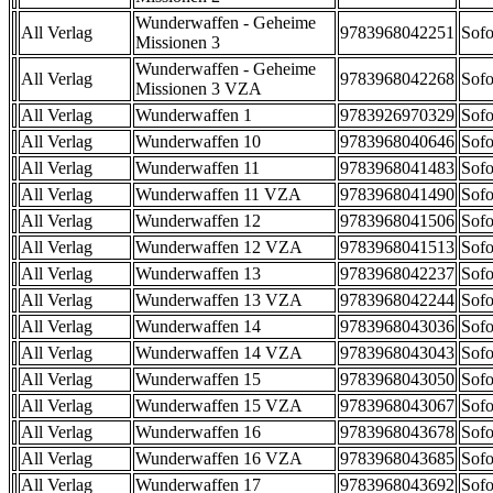
Wunderwaffen - Geheime
All Verlag
9783968042251
Sofo
Missionen 3
Wunderwaffen - Geheime
All Verlag
9783968042268
Sofo
Missionen 3 VZA
All Verlag
Wunderwaffen 1
9783926970329
Sofo
All Verlag
Wunderwaffen 10
9783968040646
Sofo
All Verlag
Wunderwaffen 11
9783968041483
Sofo
All Verlag
Wunderwaffen 11 VZA
9783968041490
Sofo
All Verlag
Wunderwaffen 12
9783968041506
Sofo
All Verlag
Wunderwaffen 12 VZA
9783968041513
Sofo
All Verlag
Wunderwaffen 13
9783968042237
Sofo
All Verlag
Wunderwaffen 13 VZA
9783968042244
Sofo
All Verlag
Wunderwaffen 14
9783968043036
Sofo
All Verlag
Wunderwaffen 14 VZA
9783968043043
Sofo
All Verlag
Wunderwaffen 15
9783968043050
Sofo
All Verlag
Wunderwaffen 15 VZA
9783968043067
Sofo
All Verlag
Wunderwaffen 16
9783968043678
Sofo
All Verlag
Wunderwaffen 16 VZA
9783968043685
Sofo
All Verlag
Wunderwaffen 17
9783968043692
Sofo