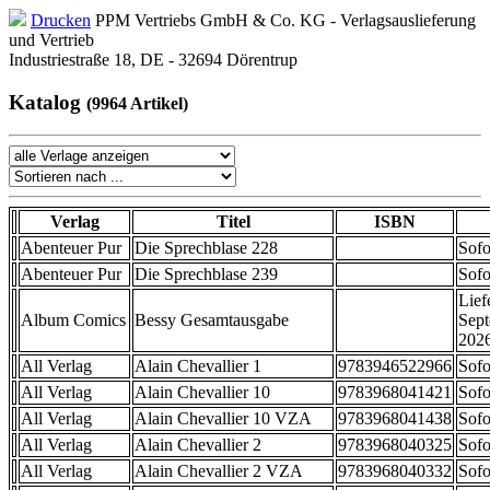
Drucken
PPM Vertriebs GmbH & Co. KG - Verlagsauslieferung
und Vertrieb
Industriestraße 18, DE - 32694 Dörentrup
Katalog
(9964 Artikel)
Verlag
Titel
ISBN
Abenteuer Pur
Die Sprechblase 228
Sofo
Abenteuer Pur
Die Sprechblase 239
Sofo
Lief
Album Comics
Bessy Gesamtausgabe
Sep
202
All Verlag
Alain Chevallier 1
9783946522966
Sofo
All Verlag
Alain Chevallier 10
9783968041421
Sofo
All Verlag
Alain Chevallier 10 VZA
9783968041438
Sofo
All Verlag
Alain Chevallier 2
9783968040325
Sofo
All Verlag
Alain Chevallier 2 VZA
9783968040332
Sofo