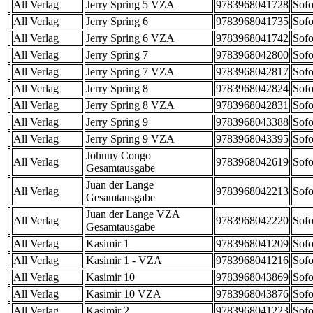
All Verlag
Jerry Spring 5 VZA
9783968041728
Sofo
All Verlag
Jerry Spring 6
9783968041735
Sofo
All Verlag
Jerry Spring 6 VZA
9783968041742
Sofo
All Verlag
Jerry Spring 7
9783968042800
Sofo
All Verlag
Jerry Spring 7 VZA
9783968042817
Sofo
All Verlag
Jerry Spring 8
9783968042824
Sofo
All Verlag
Jerry Spring 8 VZA
9783968042831
Sofo
All Verlag
Jerry Spring 9
9783968043388
Sofo
All Verlag
Jerry Spring 9 VZA
9783968043395
Sofo
Johnny Congo
All Verlag
9783968042619
Sofo
Gesamtausgabe
Juan der Lange
All Verlag
9783968042213
Sofo
Gesamtausgabe
Juan der Lange VZA
All Verlag
9783968042220
Sofo
Gesamtausgabe
All Verlag
Kasimir 1
9783968041209
Sofo
All Verlag
Kasimir 1 - VZA
9783968041216
Sofo
All Verlag
Kasimir 10
9783968043869
Sofo
All Verlag
Kasimir 10 VZA
9783968043876
Sofo
All Verlag
Kasimir 2
9783968041223
Sofo