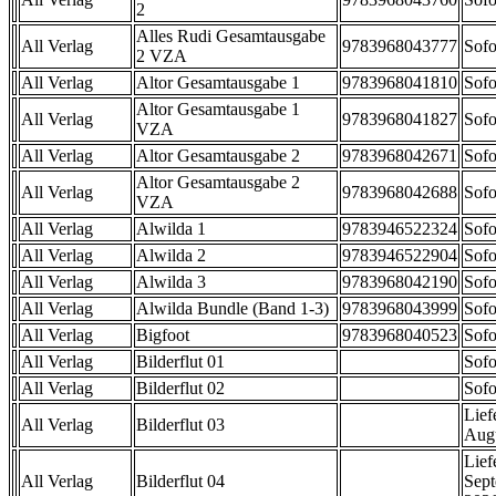
2
Alles Rudi Gesamtausgabe
All Verlag
9783968043777
Sofo
2 VZA
All Verlag
Altor Gesamtausgabe 1
9783968041810
Sofo
Altor Gesamtausgabe 1
All Verlag
9783968041827
Sofo
VZA
All Verlag
Altor Gesamtausgabe 2
9783968042671
Sofo
Altor Gesamtausgabe 2
All Verlag
9783968042688
Sofo
VZA
All Verlag
Alwilda 1
9783946522324
Sofo
All Verlag
Alwilda 2
9783946522904
Sofo
All Verlag
Alwilda 3
9783968042190
Sofo
All Verlag
Alwilda Bundle (Band 1-3)
9783968043999
Sofo
All Verlag
Bigfoot
9783968040523
Sofo
All Verlag
Bilderflut 01
Sofo
All Verlag
Bilderflut 02
Sofo
Lief
All Verlag
Bilderflut 03
Aug
Lief
All Verlag
Bilderflut 04
Sep