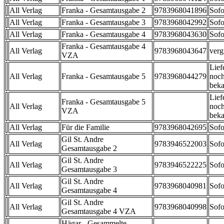
All Verlag
Franka - Gesamtausgabe 2
9783968041896
Sofo
All Verlag
Franka - Gesamtausgabe 3
9783968042992
Sofo
All Verlag
Franka - Gesamtausgabe 4
9783968043630
Sofo
Franka - Gesamtausgabe 4
All Verlag
9783968043647
verg
VZA
Lief
All Verlag
Franka - Gesamtausgabe 5
9783968044279
noch
beka
Lief
Franka - Gesamtausgabe 5
All Verlag
noch
VZA
beka
All Verlag
Für die Familie
9783968042695
Sofo
Gil St. Andre
All Verlag
9783946522003
Sofo
Gesamtausgabe 2
Gil St. Andre
All Verlag
9783946522225
Sofo
Gesamtausgabe 3
Gil St. Andre
All Verlag
9783968040981
Sofo
Gesamtausgabe 4
Gil St. Andre
All Verlag
9783968040998
Sofo
Gesamtausgabe 4 VZA
Hägar - Gesammelte