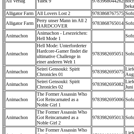
All Verlag
Yalek 9
9783968044262
noch
beka
Alligator Farm
All Lovers Lost 2
9783868767575
Sofo
Perry unser Mann im All 2
Alligator Farm
9783868765014
Sofo
HARDCOVER
Animachon - Lesezeichen:
Animachon
Sofo
Hell Mode 1
Hell Mode: Unterforderter
Hardcore-Gamer findet die
Animachon
9783982695051
Sofo
ultimative Challenge in
einer anderen Welt 1
Seirei Gensouki: Spirit
Lief
Animachon
9783982695075
Chronicles 01
Aug
Seirei Gensouki: Spirit
Lief
Animachon
9783982695082
Chronicles 02
Juni
The Former Assassin Who
Animachon
Got Reincarnated as a
9783982695006
Sofo
Noble Girl 1
The Former Assassin Who
Animachon
Got Reincarnated as a
9783982695013
Sofo
Noble Girl 2
The Former Assassin Who
Lief