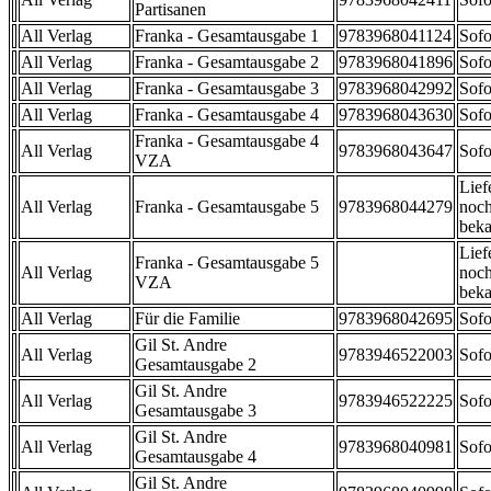
Partisanen
All Verlag
Franka - Gesamtausgabe 1
9783968041124
Sofo
All Verlag
Franka - Gesamtausgabe 2
9783968041896
Sofo
All Verlag
Franka - Gesamtausgabe 3
9783968042992
Sofo
All Verlag
Franka - Gesamtausgabe 4
9783968043630
Sofo
Franka - Gesamtausgabe 4
All Verlag
9783968043647
Sofo
VZA
Lief
All Verlag
Franka - Gesamtausgabe 5
9783968044279
noch
beka
Lief
Franka - Gesamtausgabe 5
All Verlag
noch
VZA
beka
All Verlag
Für die Familie
9783968042695
Sofo
Gil St. Andre
All Verlag
9783946522003
Sofo
Gesamtausgabe 2
Gil St. Andre
All Verlag
9783946522225
Sofo
Gesamtausgabe 3
Gil St. Andre
All Verlag
9783968040981
Sofo
Gesamtausgabe 4
Gil St. Andre