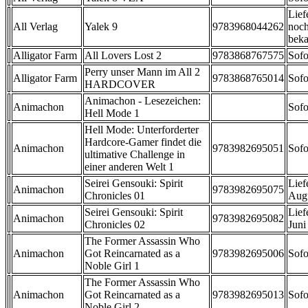
Lief
All Verlag
Yalek 9
9783968044262
noch
beka
Alligator Farm
All Lovers Lost 2
9783868767575
Sofo
Perry unser Mann im All 2
Alligator Farm
9783868765014
Sofo
HARDCOVER
Animachon - Lesezeichen:
Animachon
Sofo
Hell Mode 1
Hell Mode: Unterforderter
Hardcore-Gamer findet die
Animachon
9783982695051
Sofo
ultimative Challenge in
einer anderen Welt 1
Seirei Gensouki: Spirit
Lief
Animachon
9783982695075
Chronicles 01
Aug
Seirei Gensouki: Spirit
Lief
Animachon
9783982695082
Chronicles 02
Juni
The Former Assassin Who
Animachon
Got Reincarnated as a
9783982695006
Sofo
Noble Girl 1
The Former Assassin Who
Animachon
Got Reincarnated as a
9783982695013
Sofo
Noble Girl 2