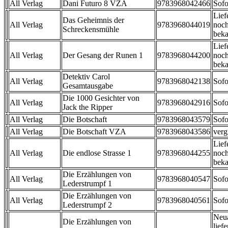
All Verlag
Dani Futuro 8 VZA
9783968042466
Sofo
Lief
Das Geheimnis der
All Verlag
9783968044019
noch
Schreckensmühle
beka
Lief
All Verlag
Der Gesang der Runen 1
9783968044200
noch
beka
Detektiv Carol
All Verlag
9783968042138
Sofo
Gesamtausgabe
Die 1000 Gesichter von
All Verlag
9783968042916
Sofo
Jack the Ripper
All Verlag
Die Botschaft
9783968043579
Sofo
All Verlag
Die Botschaft VZA
9783968043586
verg
Lief
All Verlag
Die endlose Strasse 1
9783968044255
noch
beka
Die Erzählungen von
All Verlag
9783968040547
Sofo
Lederstrumpf 1
Die Erzählungen von
All Verlag
9783968040561
Sofo
Lederstrumpf 2
Neu
Die Erzählungen von
liefe