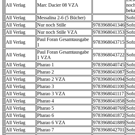
All Verlag
Marc Dacier 08 VZA
noch
beka
All Verlag
Messalina 2-6 (5 Bücher)
Sofo
All Verlag
Nur noch Stille
9783968041346
Sofo
All Verlag
Nur noch Stille VZA
9783968041353
Sofo
Paul Foran Gesamtausgabe
All Verlag
9783968043715
Sofo
1
Paul Foran Gesamtausgabe
All Verlag
9783968043722
Sofo
1 VZA
All Verlag
Pharao 1
9783968040745
Sofo
All Verlag
Pharao 2
9783968041087
Sofo
All Verlag
Pharao 2 VZA
9783968041094
Sofo
All Verlag
Pharao 3
9783968041100
Sofo
All Verlag
Pharao 3 VZA
9783968041117
Sofo
All Verlag
Pharao 4
9783968041858
Sofo
All Verlag
Pharao 5
9783968040769
Sofo
All Verlag
Pharao 6
9783968041872
Sofo
All Verlag
Pharao 6 VZA
9783968041889
Sofo
All Verlag
Pharao 7
9783968042701
Sofo