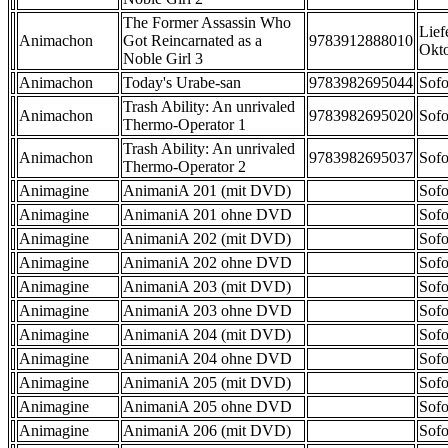
The Former Assassin Who
Lief
Animachon
Got Reincarnated as a
9783912888010
Okt
Noble Girl 3
Animachon
Today's Urabe-san
9783982695044
Sofo
Trash Ability: An unrivaled
Animachon
9783982695020
Sofo
Thermo-Operator 1
Trash Ability: An unrivaled
Animachon
9783982695037
Sofo
Thermo-Operator 2
Animagine
AnimaniA 201 (mit DVD)
Sofo
Animagine
AnimaniA 201 ohne DVD
Sofo
Animagine
AnimaniA 202 (mit DVD)
Sofo
Animagine
AnimaniA 202 ohne DVD
Sofo
Animagine
AnimaniA 203 (mit DVD)
Sofo
Animagine
AnimaniA 203 ohne DVD
Sofo
Animagine
AnimaniA 204 (mit DVD)
Sofo
Animagine
AnimaniA 204 ohne DVD
Sofo
Animagine
AnimaniA 205 (mit DVD)
Sofo
Animagine
AnimaniA 205 ohne DVD
Sofo
Animagine
AnimaniA 206 (mit DVD)
Sofo