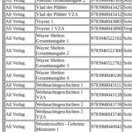
All Verlag
Valentin Gesamtausgabe 2
9783968040509
Sofo
All Verlag
Vlad der Pfähler
9783968043425
Sofo
All Verlag
Vlad der Pfähler VZA
9783968043432
Sofo
All Verlag
Voyeur 1
9783968043883
Sofo
All Verlag
Voyeur 1 VZA
9783968043890
Verg
Wayne Shelton
All Verlag
9783946522102
Sofo
Gesamtausgabe 1
Wayne Shelton
All Verlag
9783946522300
Sofo
Gesamtausgabe 2
Wayne Shelton
All Verlag
9783946522782
Sofo
Gesamtausgabe 3
Wayne Shelton
All Verlag
9783968040240
Sofo
Gesamtausgabe 4
All Verlag
Weihnachtsgeschichten 1
9783968043111
Sofo
Weihnachtsgeschichten 1
All Verlag
9783968043128
Sofo
VZA
All Verlag
Weihnachtsgeschichten 2
9783968043739
Sofo
Weihnachtsgeschichten 2
All Verlag
9783968043746
Sofo
VZA
Wunderwaffen - Geheime
All Verlag
9783968040042
Sofo
Missionen 1