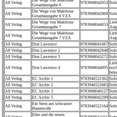
Die Wege von Malefosse
All Verlag
9783968042053
Sofo
Gesamtausgabe 6
Die Wege von Malefosse
All Verlag
9783968042060
Sofo
Gesamtausgabe 6 VZA
Die Wege von Malefosse
Lief
All Verlag
9783968044033
Gesamtausgabe 7
Aug
Die Wege von Malefosse
Lief
All Verlag
Gesamtausgabe 7 VZA
Aug
All Verlag
Don Lawrence
9783968041667
Sofo
All Verlag
Don Lawrence 2
9783968042848
Sofo
All Verlag
Don Lawrence 3
9783968043272
Sofo
Lief
All Verlag
Don Lawrence 4
9783968044095
noch
beka
All Verlag
EC Archiv 1
9783946522362
Sofo
All Verlag
EC Archiv 2
9783946522683
Sofo
All Verlag
EC Archiv 3
9783968040127
Sofo
All Verlag
EC Archiv 5
9783968042299
Sofo
Ein Stern aus schwarzer
All Verlag
9783946522164
Sofo
Baumwolle
Elise und die neuen
All Verlag
9783968042411
Sofo