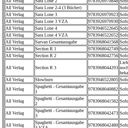
All Verlag
Sara Lone 2
9783926970848
Sofo
All Verlag
Sara Lone 2-4 (3 Bücher)
Sofo
All Verlag
Sara Lone 3
9783926970923
Sofo
All Verlag
Sara Lone 3 VZA
9783926970930
Sofo
All Verlag
Sara Lone 4
9783946522645
Sofo
All Verlag
Sara Lone 4 VZA
9783946522652
Sofo
All Verlag
Sarvan Gesamtausgabe
9783968041568
Sofo
All Verlag
Section R 1
9783968042749
Sofo
All Verlag
Section R 2
9783968042756
Sofo
Lief
All Verlag
Section R 3
9783968044293
noch
beka
All Verlag
Slowburn
9783946522805
Sofo
Spaghetti - Gesamtausgabe
All Verlag
9783968040882
Sofo
1
Spaghetti - Gesamtausgabe
All Verlag
9783968041582
Sofo
2
Spaghetti - Gesamtausgabe
All Verlag
9783968042473
Sofo
3
Spaghetti - Gesamtausgabe
All Verlag
9783968042480
Sofo
3 VZA