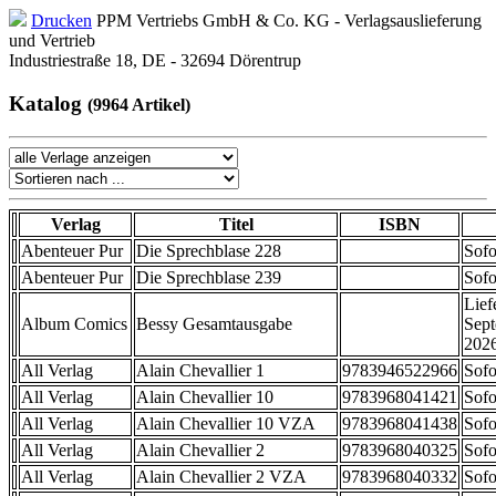
Drucken
PPM Vertriebs GmbH & Co. KG - Verlagsauslieferung
und Vertrieb
Industriestraße 18, DE - 32694 Dörentrup
Katalog
(9964 Artikel)
Verlag
Titel
ISBN
Abenteuer Pur
Die Sprechblase 228
Sofo
Abenteuer Pur
Die Sprechblase 239
Sofo
Lief
Album Comics
Bessy Gesamtausgabe
Sep
202
All Verlag
Alain Chevallier 1
9783946522966
Sofo
All Verlag
Alain Chevallier 10
9783968041421
Sofo
All Verlag
Alain Chevallier 10 VZA
9783968041438
Sofo
All Verlag
Alain Chevallier 2
9783968040325
Sofo
All Verlag
Alain Chevallier 2 VZA
9783968040332
Sofo