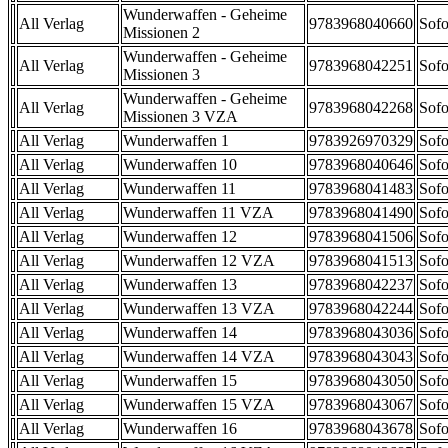
Wunderwaffen - Geheime
All Verlag
9783968040660
Sofo
Missionen 2
Wunderwaffen - Geheime
All Verlag
9783968042251
Sofo
Missionen 3
Wunderwaffen - Geheime
All Verlag
9783968042268
Sofo
Missionen 3 VZA
All Verlag
Wunderwaffen 1
9783926970329
Sofo
All Verlag
Wunderwaffen 10
9783968040646
Sofo
All Verlag
Wunderwaffen 11
9783968041483
Sofo
All Verlag
Wunderwaffen 11 VZA
9783968041490
Sofo
All Verlag
Wunderwaffen 12
9783968041506
Sofo
All Verlag
Wunderwaffen 12 VZA
9783968041513
Sofo
All Verlag
Wunderwaffen 13
9783968042237
Sofo
All Verlag
Wunderwaffen 13 VZA
9783968042244
Sofo
All Verlag
Wunderwaffen 14
9783968043036
Sofo
All Verlag
Wunderwaffen 14 VZA
9783968043043
Sofo
All Verlag
Wunderwaffen 15
9783968043050
Sofo
All Verlag
Wunderwaffen 15 VZA
9783968043067
Sofo
All Verlag
Wunderwaffen 16
9783968043678
Sofo