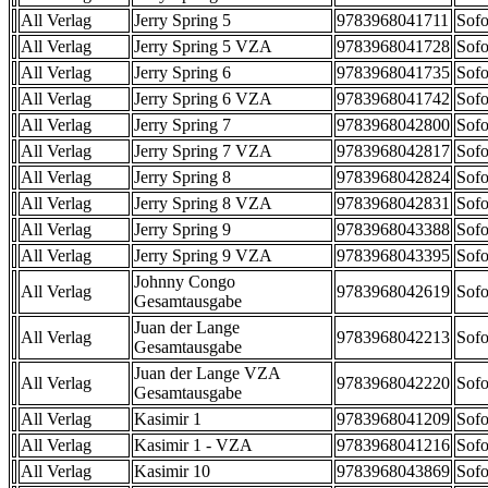
All Verlag
Jerry Spring 5
9783968041711
Sofo
All Verlag
Jerry Spring 5 VZA
9783968041728
Sofo
All Verlag
Jerry Spring 6
9783968041735
Sofo
All Verlag
Jerry Spring 6 VZA
9783968041742
Sofo
All Verlag
Jerry Spring 7
9783968042800
Sofo
All Verlag
Jerry Spring 7 VZA
9783968042817
Sofo
All Verlag
Jerry Spring 8
9783968042824
Sofo
All Verlag
Jerry Spring 8 VZA
9783968042831
Sofo
All Verlag
Jerry Spring 9
9783968043388
Sofo
All Verlag
Jerry Spring 9 VZA
9783968043395
Sofo
Johnny Congo
All Verlag
9783968042619
Sofo
Gesamtausgabe
Juan der Lange
All Verlag
9783968042213
Sofo
Gesamtausgabe
Juan der Lange VZA
All Verlag
9783968042220
Sofo
Gesamtausgabe
All Verlag
Kasimir 1
9783968041209
Sofo
All Verlag
Kasimir 1 - VZA
9783968041216
Sofo
All Verlag
Kasimir 10
9783968043869
Sofo