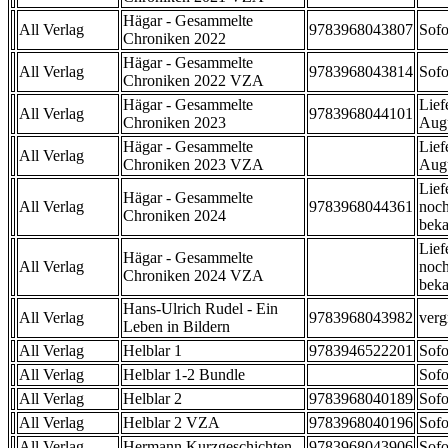
Hägar - Gesammelte
All Verlag
9783968043807
Sofo
Chroniken 2022
Hägar - Gesammelte
All Verlag
9783968043814
Sofo
Chroniken 2022 VZA
Hägar - Gesammelte
Lief
All Verlag
9783968044101
Chroniken 2023
Aug
Hägar - Gesammelte
Lief
All Verlag
Chroniken 2023 VZA
Aug
Lief
Hägar - Gesammelte
All Verlag
9783968044361
noch
Chroniken 2024
beka
Lief
Hägar - Gesammelte
All Verlag
noch
Chroniken 2024 VZA
beka
Hans-Ulrich Rudel - Ein
All Verlag
9783968043982
verg
Leben in Bildern
All Verlag
Helblar 1
9783946522201
Sofo
All Verlag
Helblar 1-2 Bundle
Sofo
All Verlag
Helblar 2
9783968040189
Sofo
All Verlag
Helblar 2 VZA
9783968040196
Sofo
All Verlag
Hermann Kurzgeschichten
9783968043906
Sofo