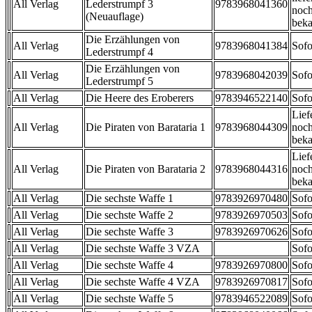
All Verlag
Lederstrumpf 3
9783968041360
noch
(Neuauflage)
beka
Die Erzählungen von
All Verlag
9783968041384
Sofo
Lederstrumpf 4
Die Erzählungen von
All Verlag
9783968042039
Sofo
Lederstrumpf 5
All Verlag
Die Heere des Eroberers
9783946522140
Sofo
Lief
All Verlag
Die Piraten von Barataria 1
9783968044309
noch
beka
Lief
All Verlag
Die Piraten von Barataria 2
9783968044316
noch
beka
All Verlag
Die sechste Waffe 1
9783926970480
Sofo
All Verlag
Die sechste Waffe 2
9783926970503
Sofo
All Verlag
Die sechste Waffe 3
9783926970626
Sofo
All Verlag
Die sechste Waffe 3 VZA
Sofo
All Verlag
Die sechste Waffe 4
9783926970800
Sofo
All Verlag
Die sechste Waffe 4 VZA
9783926970817
Sofo
All Verlag
Die sechste Waffe 5
9783946522089
Sofo