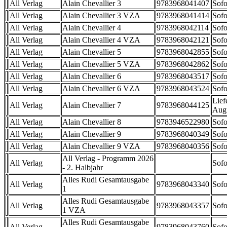
All Verlag
Alain Chevallier 3
9783968041407
Sofo
All Verlag
Alain Chevallier 3 VZA
9783968041414
Sofo
All Verlag
Alain Chevallier 4
9783968042114
Sofo
All Verlag
Alain Chevallier 4 VZA
9783968042121
Sofo
All Verlag
Alain Chevallier 5
9783968042855
Sofo
All Verlag
Alain Chevallier 5 VZA
9783968042862
Sofo
All Verlag
Alain Chevallier 6
9783968043517
Sofo
All Verlag
Alain Chevallier 6 VZA
9783968043524
Sofo
Lief
All Verlag
Alain Chevallier 7
9783968044125
Aug
All Verlag
Alain Chevallier 8
9783946522980
Sofo
All Verlag
Alain Chevallier 9
9783968040349
Sofo
All Verlag
Alain Chevallier 9 VZA
9783968040356
Sofo
All Verlag - Programm 2026
All Verlag
Sofo
- 2. Halbjahr
Alles Rudi Gesamtausgabe
All Verlag
9783968043340
Sofo
1
Alles Rudi Gesamtausgabe
All Verlag
9783968043357
Sofo
1 VZA
Alles Rudi Gesamtausgabe
All Verlag
9783968043760
Sofo