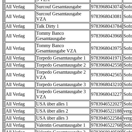
All Verlag
Surcouf Gesamtausgabe
9783968043074
Sofo
Surcouf Gesamtausgabe
All Verlag
9783968043081
Sofo
VZA
All Verlag
Talk Dirty 1
9783968043784
Sofo
Tommy Banco
All Verlag
9783968043968
Sofo
Gesamtausgabe
Tommy Banco
All Verlag
9783968043975
Sofo
Gesamtausgabe VZA
All Verlag
Torpedo Gesamtausgabe 1
9783968041971
Sofo
All Verlag
Torpedo Gesamtausgabe 2
9783968042558
Sofo
Torpedo Gesamtausgabe 2
All Verlag
9783968042565
Sofo
VZA
All Verlag
Torpedo Gesamtausgabe 3
9783968043210
Sofo
Torpedo Gesamtausgabe 3
All Verlag
9783968043227
Sofo
VZA
All Verlag
USA über alles 1
9783946522027
Sofo
All Verlag
USA über alles 2
9783946522188
verg
All Verlag
USA über alles 3
9783946522584
verg
All Verlag
Valentin Gesamtausgabe 1
9783946522768
Sofo