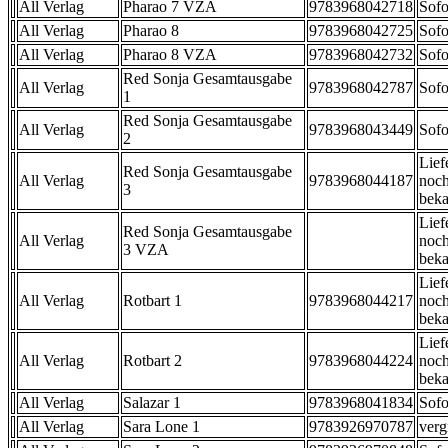
All Verlag
Pharao 7 VZA
9783968042718
Sofo
All Verlag
Pharao 8
9783968042725
Sofo
All Verlag
Pharao 8 VZA
9783968042732
Sofo
Red Sonja Gesamtausgabe
All Verlag
9783968042787
Sofo
1
Red Sonja Gesamtausgabe
All Verlag
9783968043449
Sofo
2
Lief
Red Sonja Gesamtausgabe
All Verlag
9783968044187
noch
3
beka
Lief
Red Sonja Gesamtausgabe
All Verlag
noch
3 VZA
beka
Lief
All Verlag
Rotbart 1
9783968044217
noch
beka
Lief
All Verlag
Rotbart 2
9783968044224
noch
beka
All Verlag
Salazar 1
9783968041834
Sofo
All Verlag
Sara Lone 1
9783926970787
verg