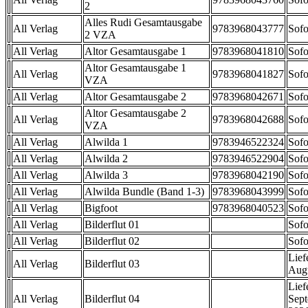
2
Alles Rudi Gesamtausgabe
All Verlag
9783968043777
Sofo
2 VZA
All Verlag
Altor Gesamtausgabe 1
9783968041810
Sofo
Altor Gesamtausgabe 1
All Verlag
9783968041827
Sofo
VZA
All Verlag
Altor Gesamtausgabe 2
9783968042671
Sofo
Altor Gesamtausgabe 2
All Verlag
9783968042688
Sofo
VZA
All Verlag
Alwilda 1
9783946522324
Sofo
All Verlag
Alwilda 2
9783946522904
Sofo
All Verlag
Alwilda 3
9783968042190
Sofo
All Verlag
Alwilda Bundle (Band 1-3)
9783968043999
Sofo
All Verlag
Bigfoot
9783968040523
Sofo
All Verlag
Bilderflut 01
Sofo
All Verlag
Bilderflut 02
Sofo
Lief
All Verlag
Bilderflut 03
Aug
Lief
All Verlag
Bilderflut 04
Sep