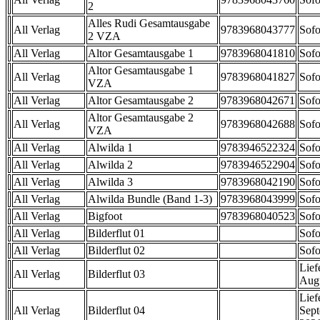
2
Alles Rudi Gesamtausgabe
All Verlag
9783968043777
Sofo
2 VZA
All Verlag
Altor Gesamtausgabe 1
9783968041810
Sofo
Altor Gesamtausgabe 1
All Verlag
9783968041827
Sofo
VZA
All Verlag
Altor Gesamtausgabe 2
9783968042671
Sofo
Altor Gesamtausgabe 2
All Verlag
9783968042688
Sofo
VZA
All Verlag
Alwilda 1
9783946522324
Sofo
All Verlag
Alwilda 2
9783946522904
Sofo
All Verlag
Alwilda 3
9783968042190
Sofo
All Verlag
Alwilda Bundle (Band 1-3)
9783968043999
Sofo
All Verlag
Bigfoot
9783968040523
Sofo
All Verlag
Bilderflut 01
Sofo
All Verlag
Bilderflut 02
Sofo
Lief
All Verlag
Bilderflut 03
Aug
Lief
All Verlag
Bilderflut 04
Sep