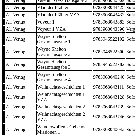
All Verlag
Valentin Gesamtausgabe 2
9783968040509
Sofo
All Verlag
Vlad der Pfähler
9783968043425
Sofo
All Verlag
Vlad der Pfähler VZA
9783968043432
Sofo
All Verlag
Voyeur 1
9783968043883
Sofo
All Verlag
Voyeur 1 VZA
9783968043890
Verg
Wayne Shelton
All Verlag
9783946522102
Sofo
Gesamtausgabe 1
Wayne Shelton
All Verlag
9783946522300
Sofo
Gesamtausgabe 2
Wayne Shelton
All Verlag
9783946522782
Sofo
Gesamtausgabe 3
Wayne Shelton
All Verlag
9783968040240
Sofo
Gesamtausgabe 4
All Verlag
Weihnachtsgeschichten 1
9783968043111
Sofo
Weihnachtsgeschichten 1
All Verlag
9783968043128
Sofo
VZA
All Verlag
Weihnachtsgeschichten 2
9783968043739
Sofo
Weihnachtsgeschichten 2
All Verlag
9783968043746
Sofo
VZA
Wunderwaffen - Geheime
All Verlag
9783968040042
Sofo
Missionen 1