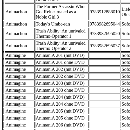
The Former Assassin Who
Lief
Animachon
Got Reincarnated as a
9783912888010
Okt
Noble Girl 3
Animachon
Today's Urabe-san
9783982695044
Sofo
Trash Ability: An unrivaled
Animachon
9783982695020
Sofo
Thermo-Operator 1
Trash Ability: An unrivaled
Animachon
9783982695037
Sofo
Thermo-Operator 2
Animagine
AnimaniA 201 (mit DVD)
Sofo
Animagine
AnimaniA 201 ohne DVD
Sofo
Animagine
AnimaniA 202 (mit DVD)
Sofo
Animagine
AnimaniA 202 ohne DVD
Sofo
Animagine
AnimaniA 203 (mit DVD)
Sofo
Animagine
AnimaniA 203 ohne DVD
Sofo
Animagine
AnimaniA 204 (mit DVD)
Sofo
Animagine
AnimaniA 204 ohne DVD
Sofo
Animagine
AnimaniA 205 (mit DVD)
Sofo
Animagine
AnimaniA 205 ohne DVD
Sofo
Animagine
AnimaniA 206 (mit DVD)
Sofo