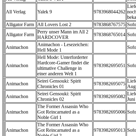
Lief
All Verlag
Yalek 9
9783968044262
noch
beka
Alligator Farm
All Lovers Lost 2
9783868767575
Sofo
Perry unser Mann im All 2
Alligator Farm
9783868765014
Sofo
HARDCOVER
Animachon - Lesezeichen:
Animachon
Sofo
Hell Mode 1
Hell Mode: Unterforderter
Hardcore-Gamer findet die
Animachon
9783982695051
Sofo
ultimative Challenge in
einer anderen Welt 1
Seirei Gensouki: Spirit
Lief
Animachon
9783982695075
Chronicles 01
Aug
Seirei Gensouki: Spirit
Lief
Animachon
9783982695082
Chronicles 02
Juni
The Former Assassin Who
Animachon
Got Reincarnated as a
9783982695006
Sofo
Noble Girl 1
The Former Assassin Who
Animachon
Got Reincarnated as a
9783982695013
Sofo
Noble Girl 2