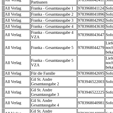
Partisanen
All Verlag
Franka - Gesamtausgabe 1
9783968041124
Sofo
All Verlag
Franka - Gesamtausgabe 2
9783968041896
Sofo
All Verlag
Franka - Gesamtausgabe 3
9783968042992
Sofo
All Verlag
Franka - Gesamtausgabe 4
9783968043630
Sofo
Franka - Gesamtausgabe 4
All Verlag
9783968043647
Sofo
VZA
Lief
All Verlag
Franka - Gesamtausgabe 5
9783968044279
noch
beka
Lief
Franka - Gesamtausgabe 5
All Verlag
noch
VZA
beka
All Verlag
Für die Familie
9783968042695
Sofo
Gil St. Andre
All Verlag
9783946522003
Sofo
Gesamtausgabe 2
Gil St. Andre
All Verlag
9783946522225
Sofo
Gesamtausgabe 3
Gil St. Andre
All Verlag
9783968040981
Sofo
Gesamtausgabe 4
Gil St. Andre