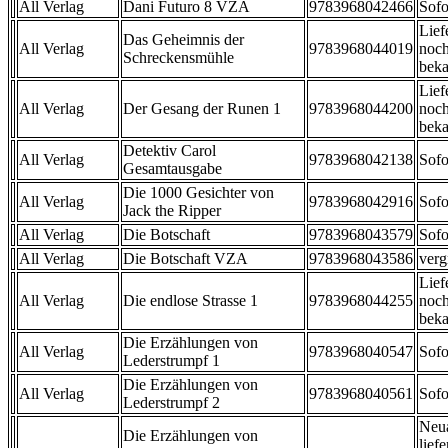
All Verlag
Dani Futuro 8 VZA
9783968042466
Sofo
Lief
Das Geheimnis der
All Verlag
9783968044019
noch
Schreckensmühle
beka
Lief
All Verlag
Der Gesang der Runen 1
9783968044200
noch
beka
Detektiv Carol
All Verlag
9783968042138
Sofo
Gesamtausgabe
Die 1000 Gesichter von
All Verlag
9783968042916
Sofo
Jack the Ripper
All Verlag
Die Botschaft
9783968043579
Sofo
All Verlag
Die Botschaft VZA
9783968043586
verg
Lief
All Verlag
Die endlose Strasse 1
9783968044255
noch
beka
Die Erzählungen von
All Verlag
9783968040547
Sofo
Lederstrumpf 1
Die Erzählungen von
All Verlag
9783968040561
Sofo
Lederstrumpf 2
Neu
Die Erzählungen von
liefe