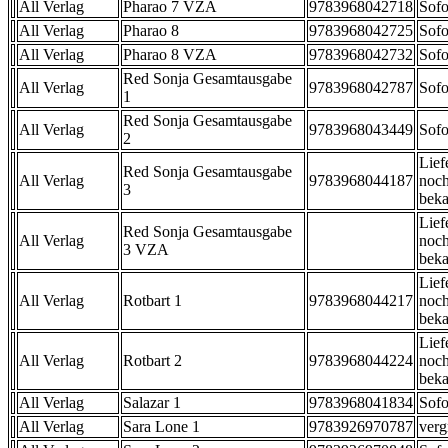
All Verlag
Pharao 7 VZA
9783968042718
Sofo
All Verlag
Pharao 8
9783968042725
Sofo
All Verlag
Pharao 8 VZA
9783968042732
Sofo
Red Sonja Gesamtausgabe
All Verlag
9783968042787
Sofo
1
Red Sonja Gesamtausgabe
All Verlag
9783968043449
Sofo
2
Lief
Red Sonja Gesamtausgabe
All Verlag
9783968044187
noch
3
beka
Lief
Red Sonja Gesamtausgabe
All Verlag
noch
3 VZA
beka
Lief
All Verlag
Rotbart 1
9783968044217
noch
beka
Lief
All Verlag
Rotbart 2
9783968044224
noch
beka
All Verlag
Salazar 1
9783968041834
Sofo
All Verlag
Sara Lone 1
9783926970787
verg