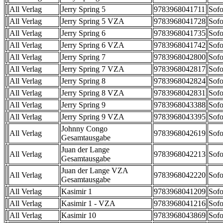
All Verlag
Jerry Spring 5
9783968041711
Sofo
All Verlag
Jerry Spring 5 VZA
9783968041728
Sofo
All Verlag
Jerry Spring 6
9783968041735
Sofo
All Verlag
Jerry Spring 6 VZA
9783968041742
Sofo
All Verlag
Jerry Spring 7
9783968042800
Sofo
All Verlag
Jerry Spring 7 VZA
9783968042817
Sofo
All Verlag
Jerry Spring 8
9783968042824
Sofo
All Verlag
Jerry Spring 8 VZA
9783968042831
Sofo
All Verlag
Jerry Spring 9
9783968043388
Sofo
All Verlag
Jerry Spring 9 VZA
9783968043395
Sofo
Johnny Congo
All Verlag
9783968042619
Sofo
Gesamtausgabe
Juan der Lange
All Verlag
9783968042213
Sofo
Gesamtausgabe
Juan der Lange VZA
All Verlag
9783968042220
Sofo
Gesamtausgabe
All Verlag
Kasimir 1
9783968041209
Sofo
All Verlag
Kasimir 1 - VZA
9783968041216
Sofo
All Verlag
Kasimir 10
9783968043869
Sofo