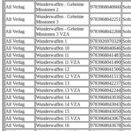
Wunderwaffen - Geheime
All Verlag
9783968040660
Sofo
Missionen 2
Wunderwaffen - Geheime
All Verlag
9783968042251
Sofo
Missionen 3
Wunderwaffen - Geheime
All Verlag
9783968042268
Sofo
Missionen 3 VZA
All Verlag
Wunderwaffen 1
9783926970329
Sofo
All Verlag
Wunderwaffen 10
9783968040646
Sofo
All Verlag
Wunderwaffen 11
9783968041483
Sofo
All Verlag
Wunderwaffen 11 VZA
9783968041490
Sofo
All Verlag
Wunderwaffen 12
9783968041506
Sofo
All Verlag
Wunderwaffen 12 VZA
9783968041513
Sofo
All Verlag
Wunderwaffen 13
9783968042237
Sofo
All Verlag
Wunderwaffen 13 VZA
9783968042244
Sofo
All Verlag
Wunderwaffen 14
9783968043036
Sofo
All Verlag
Wunderwaffen 14 VZA
9783968043043
Sofo
All Verlag
Wunderwaffen 15
9783968043050
Sofo
All Verlag
Wunderwaffen 15 VZA
9783968043067
Sofo
All Verlag
Wunderwaffen 16
9783968043678
Sofo