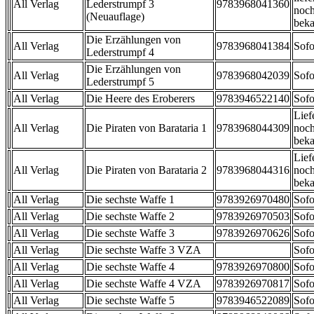
All Verlag
Lederstrumpf 3
9783968041360
noch
(Neuauflage)
beka
Die Erzählungen von
All Verlag
9783968041384
Sofo
Lederstrumpf 4
Die Erzählungen von
All Verlag
9783968042039
Sofo
Lederstrumpf 5
All Verlag
Die Heere des Eroberers
9783946522140
Sofo
Lief
All Verlag
Die Piraten von Barataria 1
9783968044309
noch
beka
Lief
All Verlag
Die Piraten von Barataria 2
9783968044316
noch
beka
All Verlag
Die sechste Waffe 1
9783926970480
Sofo
All Verlag
Die sechste Waffe 2
9783926970503
Sofo
All Verlag
Die sechste Waffe 3
9783926970626
Sofo
All Verlag
Die sechste Waffe 3 VZA
Sofo
All Verlag
Die sechste Waffe 4
9783926970800
Sofo
All Verlag
Die sechste Waffe 4 VZA
9783926970817
Sofo
All Verlag
Die sechste Waffe 5
9783946522089
Sofo