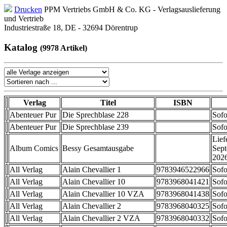
Drucken
PPM Vertriebs GmbH & Co. KG - Verlagsauslieferung
und Vertrieb
Industriestraße 18, DE - 32694 Dörentrup
Katalog
(9978 Artikel)
Verlag
Titel
ISBN
Abenteuer Pur
Die Sprechblase 228
Sofo
Abenteuer Pur
Die Sprechblase 239
Sofo
Lief
Album Comics
Bessy Gesamtausgabe
Sep
202
All Verlag
Alain Chevallier 1
9783946522966
Sofo
All Verlag
Alain Chevallier 10
9783968041421
Sofo
All Verlag
Alain Chevallier 10 VZA
9783968041438
Sofo
All Verlag
Alain Chevallier 2
9783968040325
Sofo
All Verlag
Alain Chevallier 2 VZA
9783968040332
Sofo