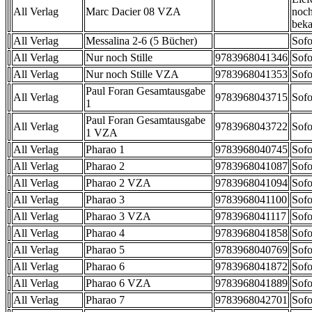
All Verlag
Marc Dacier 08 VZA
noch
beka
All Verlag
Messalina 2-6 (5 Bücher)
Sofo
All Verlag
Nur noch Stille
9783968041346
Sofo
All Verlag
Nur noch Stille VZA
9783968041353
Sofo
Paul Foran Gesamtausgabe
All Verlag
9783968043715
Sofo
1
Paul Foran Gesamtausgabe
All Verlag
9783968043722
Sofo
1 VZA
All Verlag
Pharao 1
9783968040745
Sofo
All Verlag
Pharao 2
9783968041087
Sofo
All Verlag
Pharao 2 VZA
9783968041094
Sofo
All Verlag
Pharao 3
9783968041100
Sofo
All Verlag
Pharao 3 VZA
9783968041117
Sofo
All Verlag
Pharao 4
9783968041858
Sofo
All Verlag
Pharao 5
9783968040769
Sofo
All Verlag
Pharao 6
9783968041872
Sofo
All Verlag
Pharao 6 VZA
9783968041889
Sofo
All Verlag
Pharao 7
9783968042701
Sofo