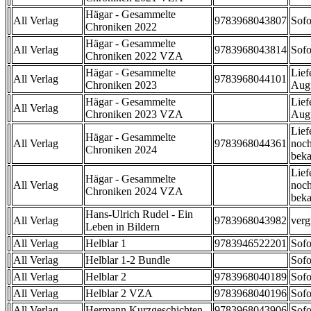
Hägar - Gesammelte
All Verlag
9783968043807
Sofo
Chroniken 2022
Hägar - Gesammelte
All Verlag
9783968043814
Sofo
Chroniken 2022 VZA
Hägar - Gesammelte
Lief
All Verlag
9783968044101
Chroniken 2023
Aug
Hägar - Gesammelte
Lief
All Verlag
Chroniken 2023 VZA
Aug
Lief
Hägar - Gesammelte
All Verlag
9783968044361
noch
Chroniken 2024
beka
Lief
Hägar - Gesammelte
All Verlag
noch
Chroniken 2024 VZA
beka
Hans-Ulrich Rudel - Ein
All Verlag
9783968043982
verg
Leben in Bildern
All Verlag
Helblar 1
9783946522201
Sofo
All Verlag
Helblar 1-2 Bundle
Sofo
All Verlag
Helblar 2
9783968040189
Sofo
All Verlag
Helblar 2 VZA
9783968040196
Sofo
All Verlag
Hermann Kurzgeschichten
9783968043906
Sofo