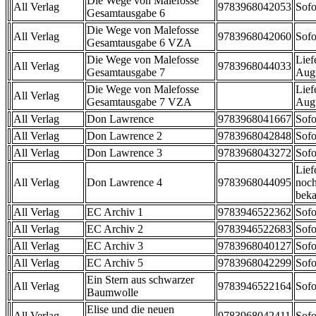
Die Wege von Malefosse
All Verlag
9783968042053
Sofo
Gesamtausgabe 6
Die Wege von Malefosse
All Verlag
9783968042060
Sofo
Gesamtausgabe 6 VZA
Die Wege von Malefosse
Lief
All Verlag
9783968044033
Gesamtausgabe 7
Aug
Die Wege von Malefosse
Lief
All Verlag
Gesamtausgabe 7 VZA
Aug
All Verlag
Don Lawrence
9783968041667
Sofo
All Verlag
Don Lawrence 2
9783968042848
Sofo
All Verlag
Don Lawrence 3
9783968043272
Sofo
Lief
All Verlag
Don Lawrence 4
9783968044095
noch
beka
All Verlag
EC Archiv 1
9783946522362
Sofo
All Verlag
EC Archiv 2
9783946522683
Sofo
All Verlag
EC Archiv 3
9783968040127
Sofo
All Verlag
EC Archiv 5
9783968042299
Sofo
Ein Stern aus schwarzer
All Verlag
9783946522164
Sofo
Baumwolle
Elise und die neuen
All Verlag
9783968042411
Sofo