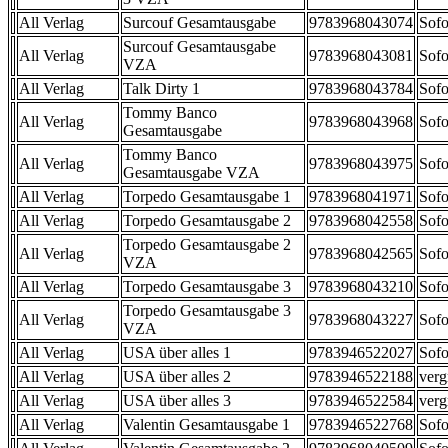
All Verlag
Surcouf Gesamtausgabe
9783968043074
Sofo
Surcouf Gesamtausgabe
All Verlag
9783968043081
Sofo
VZA
All Verlag
Talk Dirty 1
9783968043784
Sofo
Tommy Banco
All Verlag
9783968043968
Sofo
Gesamtausgabe
Tommy Banco
All Verlag
9783968043975
Sofo
Gesamtausgabe VZA
All Verlag
Torpedo Gesamtausgabe 1
9783968041971
Sofo
All Verlag
Torpedo Gesamtausgabe 2
9783968042558
Sofo
Torpedo Gesamtausgabe 2
All Verlag
9783968042565
Sofo
VZA
All Verlag
Torpedo Gesamtausgabe 3
9783968043210
Sofo
Torpedo Gesamtausgabe 3
All Verlag
9783968043227
Sofo
VZA
All Verlag
USA über alles 1
9783946522027
Sofo
All Verlag
USA über alles 2
9783946522188
verg
All Verlag
USA über alles 3
9783946522584
verg
All Verlag
Valentin Gesamtausgabe 1
9783946522768
Sofo