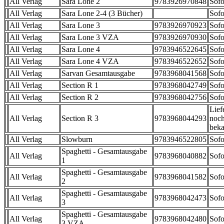
All Verlag
Sara Lone 2
9783926970848
Sofo
All Verlag
Sara Lone 2-4 (3 Bücher)
Sofo
All Verlag
Sara Lone 3
9783926970923
Sofo
All Verlag
Sara Lone 3 VZA
9783926970930
Sofo
All Verlag
Sara Lone 4
9783946522645
Sofo
All Verlag
Sara Lone 4 VZA
9783946522652
Sofo
All Verlag
Sarvan Gesamtausgabe
9783968041568
Sofo
All Verlag
Section R 1
9783968042749
Sofo
All Verlag
Section R 2
9783968042756
Sofo
Lief
All Verlag
Section R 3
9783968044293
noch
beka
All Verlag
Slowburn
9783946522805
Sofo
Spaghetti - Gesamtausgabe
All Verlag
9783968040882
Sofo
1
Spaghetti - Gesamtausgabe
All Verlag
9783968041582
Sofo
2
Spaghetti - Gesamtausgabe
All Verlag
9783968042473
Sofo
3
Spaghetti - Gesamtausgabe
All Verlag
9783968042480
Sofo
3 VZA