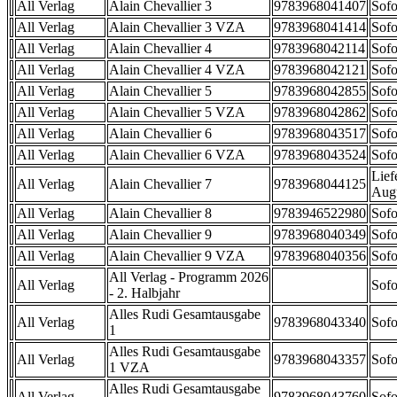
All Verlag
Alain Chevallier 3
9783968041407
Sofo
All Verlag
Alain Chevallier 3 VZA
9783968041414
Sofo
All Verlag
Alain Chevallier 4
9783968042114
Sofo
All Verlag
Alain Chevallier 4 VZA
9783968042121
Sofo
All Verlag
Alain Chevallier 5
9783968042855
Sofo
All Verlag
Alain Chevallier 5 VZA
9783968042862
Sofo
All Verlag
Alain Chevallier 6
9783968043517
Sofo
All Verlag
Alain Chevallier 6 VZA
9783968043524
Sofo
Lief
All Verlag
Alain Chevallier 7
9783968044125
Aug
All Verlag
Alain Chevallier 8
9783946522980
Sofo
All Verlag
Alain Chevallier 9
9783968040349
Sofo
All Verlag
Alain Chevallier 9 VZA
9783968040356
Sofo
All Verlag - Programm 2026
All Verlag
Sofo
- 2. Halbjahr
Alles Rudi Gesamtausgabe
All Verlag
9783968043340
Sofo
1
Alles Rudi Gesamtausgabe
All Verlag
9783968043357
Sofo
1 VZA
Alles Rudi Gesamtausgabe
All Verlag
9783968043760
Sofo