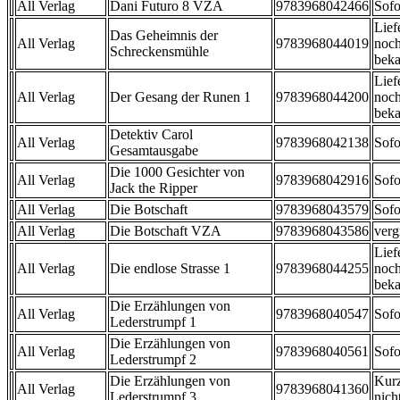
All Verlag
Dani Futuro 8 VZA
9783968042466
Sofo
Lief
Das Geheimnis der
All Verlag
9783968044019
noch
Schreckensmühle
beka
Lief
All Verlag
Der Gesang der Runen 1
9783968044200
noch
beka
Detektiv Carol
All Verlag
9783968042138
Sofo
Gesamtausgabe
Die 1000 Gesichter von
All Verlag
9783968042916
Sofo
Jack the Ripper
All Verlag
Die Botschaft
9783968043579
Sofo
All Verlag
Die Botschaft VZA
9783968043586
verg
Lief
All Verlag
Die endlose Strasse 1
9783968044255
noch
beka
Die Erzählungen von
All Verlag
9783968040547
Sofo
Lederstrumpf 1
Die Erzählungen von
All Verlag
9783968040561
Sofo
Lederstrumpf 2
Die Erzählungen von
Kurz
All Verlag
9783968041360
Lederstrumpf 3
nicht