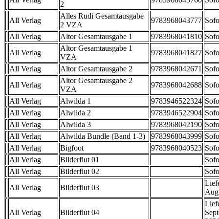
2
Alles Rudi Gesamtausgabe
All Verlag
9783968043777
Sofo
2 VZA
All Verlag
Altor Gesamtausgabe 1
9783968041810
Sofo
Altor Gesamtausgabe 1
All Verlag
9783968041827
Sofo
VZA
All Verlag
Altor Gesamtausgabe 2
9783968042671
Sofo
Altor Gesamtausgabe 2
All Verlag
9783968042688
Sofo
VZA
All Verlag
Alwilda 1
9783946522324
Sofo
All Verlag
Alwilda 2
9783946522904
Sofo
All Verlag
Alwilda 3
9783968042190
Sofo
All Verlag
Alwilda Bundle (Band 1-3)
9783968043999
Sofo
All Verlag
Bigfoot
9783968040523
Sofo
All Verlag
Bilderflut 01
Sofo
All Verlag
Bilderflut 02
Sofo
Lief
All Verlag
Bilderflut 03
Aug
Lief
All Verlag
Bilderflut 04
Sep