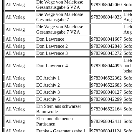
Die Wege von Malefosse
All Verlag
9783968042060
Sofo
Gesamtausgabe 6 VZA
Die Wege von Malefosse
Lief
All Verlag
9783968044033
Gesamtausgabe 7
Aug
Die Wege von Malefosse
Lief
All Verlag
Gesamtausgabe 7 VZA
Aug
All Verlag
Don Lawrence
9783968041667
Sofo
All Verlag
Don Lawrence 2
9783968042848
Sofo
All Verlag
Don Lawrence 3
9783968043272
Sofo
Lief
All Verlag
Don Lawrence 4
9783968044095
noch
beka
All Verlag
EC Archiv 1
9783946522362
Sofo
All Verlag
EC Archiv 2
9783946522683
Sofo
All Verlag
EC Archiv 3
9783968040127
Sofo
All Verlag
EC Archiv 5
9783968042299
Sofo
Ein Stern aus schwarzer
All Verlag
9783946522164
Sofo
Baumwolle
Elise und die neuen
All Verlag
9783968042411
Sofo
Partisanen
All Verlag
Franka - Gesamtausgabe 1
9783968041124
Sofo