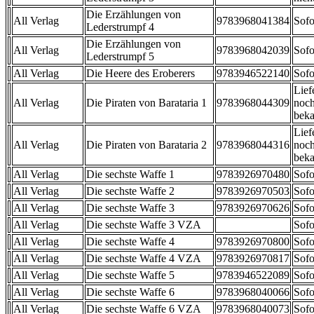
Die Erzählungen von
All Verlag
9783968041384
Sofo
Lederstrumpf 4
Die Erzählungen von
All Verlag
9783968042039
Sofo
Lederstrumpf 5
All Verlag
Die Heere des Eroberers
9783946522140
Sofo
Lief
All Verlag
Die Piraten von Barataria 1
9783968044309
noch
beka
Lief
All Verlag
Die Piraten von Barataria 2
9783968044316
noch
beka
All Verlag
Die sechste Waffe 1
9783926970480
Sofo
All Verlag
Die sechste Waffe 2
9783926970503
Sofo
All Verlag
Die sechste Waffe 3
9783926970626
Sofo
All Verlag
Die sechste Waffe 3 VZA
Sofo
All Verlag
Die sechste Waffe 4
9783926970800
Sofo
All Verlag
Die sechste Waffe 4 VZA
9783926970817
Sofo
All Verlag
Die sechste Waffe 5
9783946522089
Sofo
All Verlag
Die sechste Waffe 6
9783968040066
Sofo
All Verlag
Die sechste Waffe 6 VZA
9783968040073
Sofo