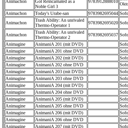
Animachon
Got Reincarnated as a
9783912888010
Okt
Noble Girl 3
Animachon
Today's Urabe-san
9783982695044
Sofo
Trash Ability: An unrivaled
Animachon
9783982695020
Sofo
Thermo-Operator 1
Trash Ability: An unrivaled
Animachon
9783982695037
Sofo
Thermo-Operator 2
Animagine
AnimaniA 201 (mit DVD)
Sofo
Animagine
AnimaniA 201 ohne DVD
Sofo
Animagine
AnimaniA 202 (mit DVD)
Sofo
Animagine
AnimaniA 202 ohne DVD
Sofo
Animagine
AnimaniA 203 (mit DVD)
Sofo
Animagine
AnimaniA 203 ohne DVD
Sofo
Animagine
AnimaniA 204 (mit DVD)
Sofo
Animagine
AnimaniA 204 ohne DVD
Sofo
Animagine
AnimaniA 205 (mit DVD)
Sofo
Animagine
AnimaniA 205 ohne DVD
Sofo
Animagine
AnimaniA 206 (mit DVD)
Sofo
Animagine
AnimaniA 206 ohne DVD
Sofo
Animagine
AnimaniA 207 (mit DVD)
Sofo