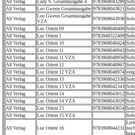
All Verlag
Lady S. Gesamtausgabe 4
9783968043289
Sofo
All Verlag
Leo Gwenn Gesamtausgabe
9783968043821
Sofo
Leo Gwenn Gesamtausgabe
All Verlag
9783968043838
Sofo
VZA
All Verlag
Luc Orient 09
9783968040400
Sofo
All Verlag
Luc Orient 1
9783946522409
Sofo
All Verlag
Luc Orient 10
9783968040424
Sofo
All Verlag
Luc Orient 11
9783968040943
Sofo
All Verlag
Luc Orient 11 VZA
9783968040950
Sofo
All Verlag
Luc Orient 12
9783968040967
Sofo
All Verlag
Luc Orient 12 VZA
9783968040974
verg
All Verlag
Luc Orient 13
9783968042336
Sofo
All Verlag
Luc Orient 13 VZA
9783968042343
Sofo
All Verlag
Luc Orient 14
9783968043012
Sofo
All Verlag
Luc Orient 14 VZA
9783968043029
Sofo
All Verlag
Luc Orient 15
9783968043654
Sofo
All Verlag
Luc Orient 15 VZA
Sofo
Lief
All Verlag
Luc Orient 16
9783968044231
noch
beka