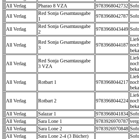
All Verlag
Pharao 8 VZA
9783968042732
Sofo
Red Sonja Gesamtausgabe
All Verlag
9783968042787
Sofo
1
Red Sonja Gesamtausgabe
All Verlag
9783968043449
Sofo
2
Lief
Red Sonja Gesamtausgabe
All Verlag
9783968044187
noch
3
beka
Lief
Red Sonja Gesamtausgabe
All Verlag
noch
3 VZA
beka
Lief
All Verlag
Rotbart 1
9783968044217
noch
beka
Lief
All Verlag
Rotbart 2
9783968044224
noch
beka
All Verlag
Salazar 1
9783968041834
Sofo
All Verlag
Sara Lone 1
9783926970787
verg
All Verlag
Sara Lone 2
9783926970848
Sofo
All Verlag
Sara Lone 2-4 (3 Bücher)
Sofo