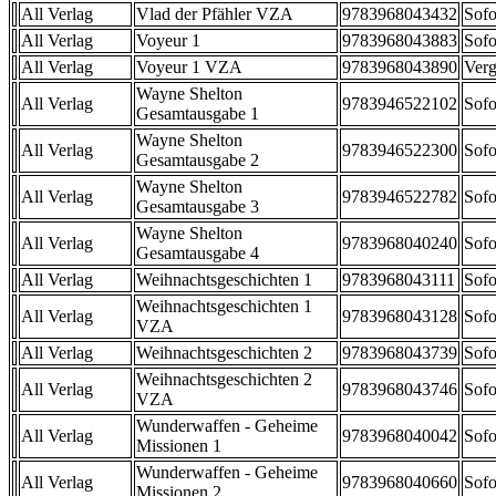
All Verlag
Vlad der Pfähler VZA
9783968043432
Sofo
All Verlag
Voyeur 1
9783968043883
Sofo
All Verlag
Voyeur 1 VZA
9783968043890
Verg
Wayne Shelton
All Verlag
9783946522102
Sofo
Gesamtausgabe 1
Wayne Shelton
All Verlag
9783946522300
Sofo
Gesamtausgabe 2
Wayne Shelton
All Verlag
9783946522782
Sofo
Gesamtausgabe 3
Wayne Shelton
All Verlag
9783968040240
Sofo
Gesamtausgabe 4
All Verlag
Weihnachtsgeschichten 1
9783968043111
Sofo
Weihnachtsgeschichten 1
All Verlag
9783968043128
Sofo
VZA
All Verlag
Weihnachtsgeschichten 2
9783968043739
Sofo
Weihnachtsgeschichten 2
All Verlag
9783968043746
Sofo
VZA
Wunderwaffen - Geheime
All Verlag
9783968040042
Sofo
Missionen 1
Wunderwaffen - Geheime
All Verlag
9783968040660
Sofo
Missionen 2