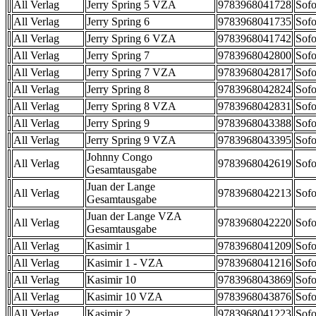
All Verlag
Jerry Spring 5 VZA
9783968041728
Sofo
All Verlag
Jerry Spring 6
9783968041735
Sofo
All Verlag
Jerry Spring 6 VZA
9783968041742
Sofo
All Verlag
Jerry Spring 7
9783968042800
Sofo
All Verlag
Jerry Spring 7 VZA
9783968042817
Sofo
All Verlag
Jerry Spring 8
9783968042824
Sofo
All Verlag
Jerry Spring 8 VZA
9783968042831
Sofo
All Verlag
Jerry Spring 9
9783968043388
Sofo
All Verlag
Jerry Spring 9 VZA
9783968043395
Sofo
Johnny Congo
All Verlag
9783968042619
Sofo
Gesamtausgabe
Juan der Lange
All Verlag
9783968042213
Sofo
Gesamtausgabe
Juan der Lange VZA
All Verlag
9783968042220
Sofo
Gesamtausgabe
All Verlag
Kasimir 1
9783968041209
Sofo
All Verlag
Kasimir 1 - VZA
9783968041216
Sofo
All Verlag
Kasimir 10
9783968043869
Sofo
All Verlag
Kasimir 10 VZA
9783968043876
Sofo
All Verlag
Kasimir 2
9783968041223
Sofo