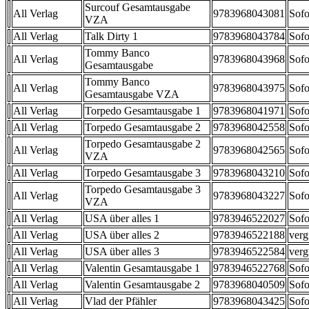
Surcouf Gesamtausgabe
All Verlag
9783968043081
Sofo
VZA
All Verlag
Talk Dirty 1
9783968043784
Sofo
Tommy Banco
All Verlag
9783968043968
Sofo
Gesamtausgabe
Tommy Banco
All Verlag
9783968043975
Sofo
Gesamtausgabe VZA
All Verlag
Torpedo Gesamtausgabe 1
9783968041971
Sofo
All Verlag
Torpedo Gesamtausgabe 2
9783968042558
Sofo
Torpedo Gesamtausgabe 2
All Verlag
9783968042565
Sofo
VZA
All Verlag
Torpedo Gesamtausgabe 3
9783968043210
Sofo
Torpedo Gesamtausgabe 3
All Verlag
9783968043227
Sofo
VZA
All Verlag
USA über alles 1
9783946522027
Sofo
All Verlag
USA über alles 2
9783946522188
verg
All Verlag
USA über alles 3
9783946522584
verg
All Verlag
Valentin Gesamtausgabe 1
9783946522768
Sofo
All Verlag
Valentin Gesamtausgabe 2
9783968040509
Sofo
All Verlag
Vlad der Pfähler
9783968043425
Sofo