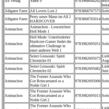
All Verlag
Yalek 9
9783968044262
noch
beka
Alligator Farm
All Lovers Lost 2
9783868767575
Sofo
Perry unser Mann im All 2
Alligator Farm
9783868765014
Sofo
HARDCOVER
Animachon - Lesezeichen:
Animachon
Sofo
Hell Mode 1
Hell Mode: Unterforderter
Hardcore-Gamer findet die
Animachon
9783982695051
Sofo
ultimative Challenge in
einer anderen Welt 1
Seirei Gensouki: Spirit
Lief
Animachon
9783982695075
Chronicles 01
Aug
Seirei Gensouki: Spirit
Lief
Animachon
9783982695082
Chronicles 02
Juni
The Former Assassin Who
Animachon
Got Reincarnated as a
9783982695006
Sofo
Noble Girl 1
The Former Assassin Who
Animachon
Got Reincarnated as a
9783982695013
Sofo
Noble Girl 2
The Former Assassin Who
Lief