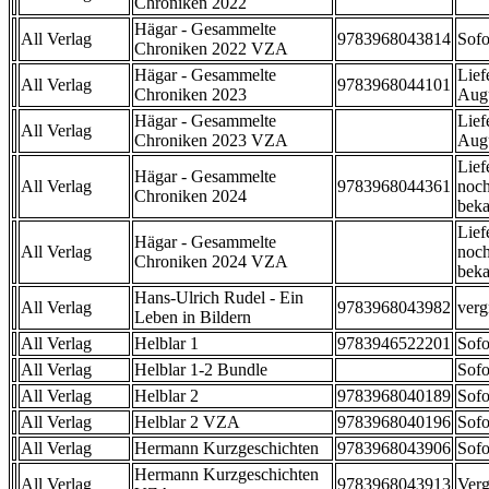
Chroniken 2022
Hägar - Gesammelte
All Verlag
9783968043814
Sofo
Chroniken 2022 VZA
Hägar - Gesammelte
Lief
All Verlag
9783968044101
Chroniken 2023
Aug
Hägar - Gesammelte
Lief
All Verlag
Chroniken 2023 VZA
Aug
Lief
Hägar - Gesammelte
All Verlag
9783968044361
noch
Chroniken 2024
beka
Lief
Hägar - Gesammelte
All Verlag
noch
Chroniken 2024 VZA
beka
Hans-Ulrich Rudel - Ein
All Verlag
9783968043982
verg
Leben in Bildern
All Verlag
Helblar 1
9783946522201
Sofo
All Verlag
Helblar 1-2 Bundle
Sofo
All Verlag
Helblar 2
9783968040189
Sofo
All Verlag
Helblar 2 VZA
9783968040196
Sofo
All Verlag
Hermann Kurzgeschichten
9783968043906
Sofo
Hermann Kurzgeschichten
All Verlag
9783968043913
Verg