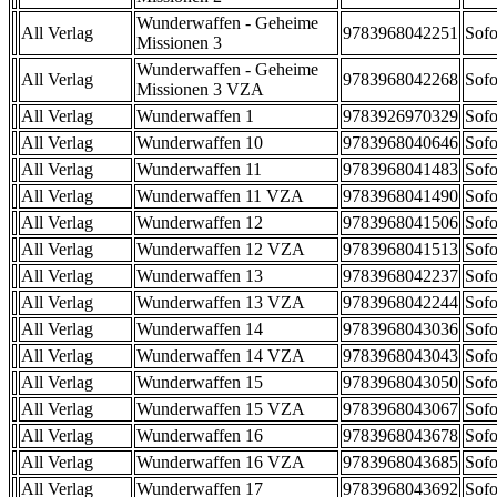
Wunderwaffen - Geheime
All Verlag
9783968042251
Sofo
Missionen 3
Wunderwaffen - Geheime
All Verlag
9783968042268
Sofo
Missionen 3 VZA
All Verlag
Wunderwaffen 1
9783926970329
Sofo
All Verlag
Wunderwaffen 10
9783968040646
Sofo
All Verlag
Wunderwaffen 11
9783968041483
Sofo
All Verlag
Wunderwaffen 11 VZA
9783968041490
Sofo
All Verlag
Wunderwaffen 12
9783968041506
Sofo
All Verlag
Wunderwaffen 12 VZA
9783968041513
Sofo
All Verlag
Wunderwaffen 13
9783968042237
Sofo
All Verlag
Wunderwaffen 13 VZA
9783968042244
Sofo
All Verlag
Wunderwaffen 14
9783968043036
Sofo
All Verlag
Wunderwaffen 14 VZA
9783968043043
Sofo
All Verlag
Wunderwaffen 15
9783968043050
Sofo
All Verlag
Wunderwaffen 15 VZA
9783968043067
Sofo
All Verlag
Wunderwaffen 16
9783968043678
Sofo
All Verlag
Wunderwaffen 16 VZA
9783968043685
Sofo
All Verlag
Wunderwaffen 17
9783968043692
Sofo