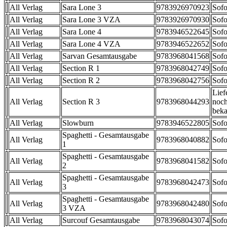
All Verlag
Sara Lone 3
9783926970923
Sofo
All Verlag
Sara Lone 3 VZA
9783926970930
Sofo
All Verlag
Sara Lone 4
9783946522645
Sofo
All Verlag
Sara Lone 4 VZA
9783946522652
Sofo
All Verlag
Sarvan Gesamtausgabe
9783968041568
Sofo
All Verlag
Section R 1
9783968042749
Sofo
All Verlag
Section R 2
9783968042756
Sofo
Lief
All Verlag
Section R 3
9783968044293
noch
beka
All Verlag
Slowburn
9783946522805
Sofo
Spaghetti - Gesamtausgabe
All Verlag
9783968040882
Sofo
1
Spaghetti - Gesamtausgabe
All Verlag
9783968041582
Sofo
2
Spaghetti - Gesamtausgabe
All Verlag
9783968042473
Sofo
3
Spaghetti - Gesamtausgabe
All Verlag
9783968042480
Sofo
3 VZA
All Verlag
Surcouf Gesamtausgabe
9783968043074
Sofo