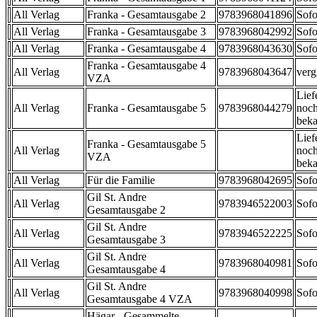
All Verlag
Franka - Gesamtausgabe 2
9783968041896
Sofo
All Verlag
Franka - Gesamtausgabe 3
9783968042992
Sofo
All Verlag
Franka - Gesamtausgabe 4
9783968043630
Sofo
Franka - Gesamtausgabe 4
All Verlag
9783968043647
verg
VZA
Lief
All Verlag
Franka - Gesamtausgabe 5
9783968044279
noch
beka
Lief
Franka - Gesamtausgabe 5
All Verlag
noch
VZA
beka
All Verlag
Für die Familie
9783968042695
Sofo
Gil St. Andre
All Verlag
9783946522003
Sofo
Gesamtausgabe 2
Gil St. Andre
All Verlag
9783946522225
Sofo
Gesamtausgabe 3
Gil St. Andre
All Verlag
9783968040981
Sofo
Gesamtausgabe 4
Gil St. Andre
All Verlag
9783968040998
Sofo
Gesamtausgabe 4 VZA
Hägar - Gesammelte