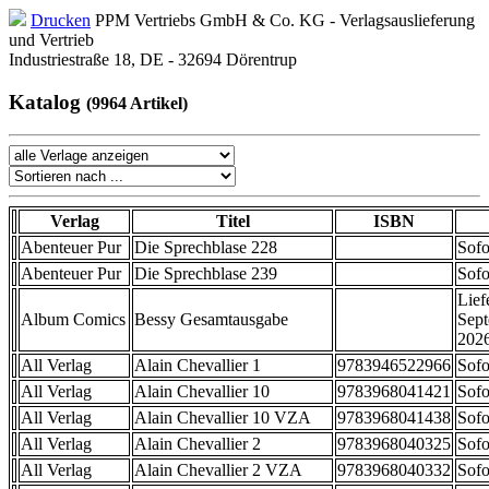
Drucken
PPM Vertriebs GmbH & Co. KG - Verlagsauslieferung
und Vertrieb
Industriestraße 18, DE - 32694 Dörentrup
Katalog
(9964 Artikel)
Verlag
Titel
ISBN
Abenteuer Pur
Die Sprechblase 228
Sofo
Abenteuer Pur
Die Sprechblase 239
Sofo
Lief
Album Comics
Bessy Gesamtausgabe
Sep
202
All Verlag
Alain Chevallier 1
9783946522966
Sofo
All Verlag
Alain Chevallier 10
9783968041421
Sofo
All Verlag
Alain Chevallier 10 VZA
9783968041438
Sofo
All Verlag
Alain Chevallier 2
9783968040325
Sofo
All Verlag
Alain Chevallier 2 VZA
9783968040332
Sofo