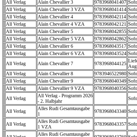
All Verlag
Alain Chevallier 3
9783968041407
Sofo
All Verlag
Alain Chevallier 3 VZA
9783968041414
Sofo
All Verlag
Alain Chevallier 4
9783968042114
Sofo
All Verlag
Alain Chevallier 4 VZA
9783968042121
Sofo
All Verlag
Alain Chevallier 5
9783968042855
Sofo
All Verlag
Alain Chevallier 5 VZA
9783968042862
Sofo
All Verlag
Alain Chevallier 6
9783968043517
Sofo
All Verlag
Alain Chevallier 6 VZA
9783968043524
Sofo
Lief
All Verlag
Alain Chevallier 7
9783968044125
Aug
All Verlag
Alain Chevallier 8
9783946522980
Sofo
All Verlag
Alain Chevallier 9
9783968040349
Sofo
All Verlag
Alain Chevallier 9 VZA
9783968040356
Sofo
All Verlag - Programm 2026
All Verlag
Sofo
- 2. Halbjahr
Alles Rudi Gesamtausgabe
All Verlag
9783968043340
Sofo
1
Alles Rudi Gesamtausgabe
All Verlag
9783968043357
Sofo
1 VZA
Alles Rudi Gesamtausgabe
All Verlag
9783968043760
Sofo