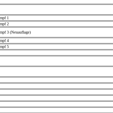
umpf 1
umpf 2
mpf 3 (Neuauflage)
umpf 4
umpf 5