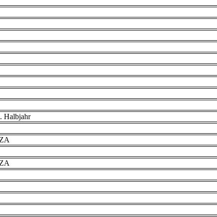
. Halbjahr
VZA
VZA