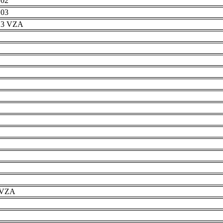
 02
 03
r 3 VZA
e VZA