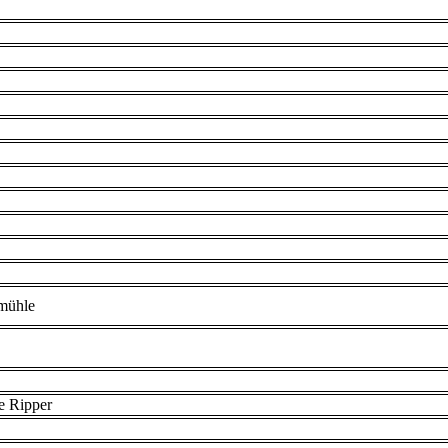
mühle
e Ripper