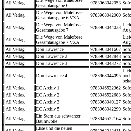
Die Wege von Malefosse
All Verlag
9783968042053
Sofo
Gesamtausgabe 6
Die Wege von Malefosse
All Verlag
9783968042060
Sofo
Gesamtausgabe 6 VZA
Die Wege von Malefosse
Lief
All Verlag
9783968044033
Gesamtausgabe 7
Aug
Die Wege von Malefosse
Lief
All Verlag
Gesamtausgabe 7 VZA
Aug
All Verlag
Don Lawrence
9783968041667
Sofo
All Verlag
Don Lawrence 2
9783968042848
Sofo
All Verlag
Don Lawrence 3
9783968043272
Sofo
Lief
All Verlag
Don Lawrence 4
9783968044095
noch
beka
All Verlag
EC Archiv 1
9783946522362
Sofo
All Verlag
EC Archiv 2
9783946522683
Sofo
All Verlag
EC Archiv 3
9783968040127
Sofo
All Verlag
EC Archiv 5
9783968042299
Sofo
Ein Stern aus schwarzer
All Verlag
9783946522164
Sofo
Baumwolle
Elise und die neuen
All Verlag
9783968042411
Sofo