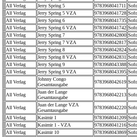
All Verlag
Jerry Spring 5
9783968041711
Sofo
All Verlag
Jerry Spring 5 VZA
9783968041728
Sofo
All Verlag
Jerry Spring 6
9783968041735
Sofo
All Verlag
Jerry Spring 6 VZA
9783968041742
Sofo
All Verlag
Jerry Spring 7
9783968042800
Sofo
All Verlag
Jerry Spring 7 VZA
9783968042817
Sofo
All Verlag
Jerry Spring 8
9783968042824
Sofo
All Verlag
Jerry Spring 8 VZA
9783968042831
Sofo
All Verlag
Jerry Spring 9
9783968043388
Sofo
All Verlag
Jerry Spring 9 VZA
9783968043395
Sofo
Johnny Congo
All Verlag
9783968042619
Sofo
Gesamtausgabe
Juan der Lange
All Verlag
9783968042213
Sofo
Gesamtausgabe
Juan der Lange VZA
All Verlag
9783968042220
Sofo
Gesamtausgabe
All Verlag
Kasimir 1
9783968041209
Sofo
All Verlag
Kasimir 1 - VZA
9783968041216
Sofo
All Verlag
Kasimir 10
9783968043869
Sofo