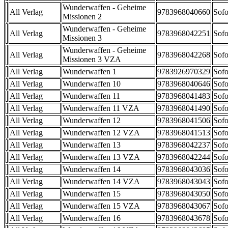
Wunderwaffen - Geheime
All Verlag
9783968040660
Sofo
Missionen 2
Wunderwaffen - Geheime
All Verlag
9783968042251
Sofo
Missionen 3
Wunderwaffen - Geheime
All Verlag
9783968042268
Sofo
Missionen 3 VZA
All Verlag
Wunderwaffen 1
9783926970329
Sofo
All Verlag
Wunderwaffen 10
9783968040646
Sofo
All Verlag
Wunderwaffen 11
9783968041483
Sofo
All Verlag
Wunderwaffen 11 VZA
9783968041490
Sofo
All Verlag
Wunderwaffen 12
9783968041506
Sofo
All Verlag
Wunderwaffen 12 VZA
9783968041513
Sofo
All Verlag
Wunderwaffen 13
9783968042237
Sofo
All Verlag
Wunderwaffen 13 VZA
9783968042244
Sofo
All Verlag
Wunderwaffen 14
9783968043036
Sofo
All Verlag
Wunderwaffen 14 VZA
9783968043043
Sofo
All Verlag
Wunderwaffen 15
9783968043050
Sofo
All Verlag
Wunderwaffen 15 VZA
9783968043067
Sofo
All Verlag
Wunderwaffen 16
9783968043678
Sofo