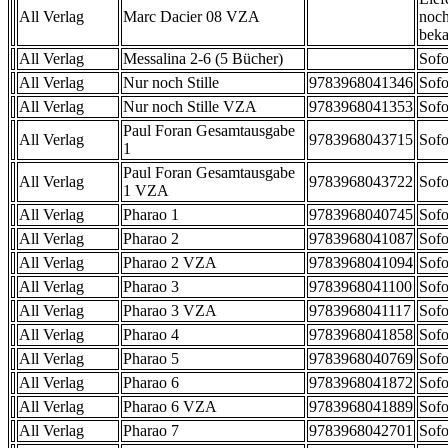
All Verlag
Marc Dacier 08 VZA
noch
beka
All Verlag
Messalina 2-6 (5 Bücher)
Sofo
All Verlag
Nur noch Stille
9783968041346
Sofo
All Verlag
Nur noch Stille VZA
9783968041353
Sofo
Paul Foran Gesamtausgabe
All Verlag
9783968043715
Sofo
1
Paul Foran Gesamtausgabe
All Verlag
9783968043722
Sofo
1 VZA
All Verlag
Pharao 1
9783968040745
Sofo
All Verlag
Pharao 2
9783968041087
Sofo
All Verlag
Pharao 2 VZA
9783968041094
Sofo
All Verlag
Pharao 3
9783968041100
Sofo
All Verlag
Pharao 3 VZA
9783968041117
Sofo
All Verlag
Pharao 4
9783968041858
Sofo
All Verlag
Pharao 5
9783968040769
Sofo
All Verlag
Pharao 6
9783968041872
Sofo
All Verlag
Pharao 6 VZA
9783968041889
Sofo
All Verlag
Pharao 7
9783968042701
Sofo