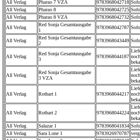
All Verlag
Pharao 7 VZA
9783968042718
Sofo
All Verlag
Pharao 8
9783968042725
Sofo
All Verlag
Pharao 8 VZA
9783968042732
Sofo
Red Sonja Gesamtausgabe
All Verlag
9783968042787
Sofo
1
Red Sonja Gesamtausgabe
All Verlag
9783968043449
Sofo
2
Lief
Red Sonja Gesamtausgabe
All Verlag
9783968044187
noch
3
beka
Lief
Red Sonja Gesamtausgabe
All Verlag
noch
3 VZA
beka
Lief
All Verlag
Rotbart 1
9783968044217
noch
beka
Lief
All Verlag
Rotbart 2
9783968044224
noch
beka
All Verlag
Salazar 1
9783968041834
Sofo
All Verlag
Sara Lone 1
9783926970787
verg