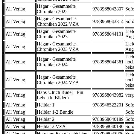
Hägar - Gesammelte
All Verlag
9783968043807
Sofo
Chroniken 2022
Hägar - Gesammelte
All Verlag
9783968043814
Sofo
Chroniken 2022 VZA
Hägar - Gesammelte
Lief
All Verlag
9783968044101
Chroniken 2023
Aug
Hägar - Gesammelte
Lief
All Verlag
Chroniken 2023 VZA
Aug
Lief
Hägar - Gesammelte
All Verlag
9783968044361
noch
Chroniken 2024
beka
Lief
Hägar - Gesammelte
All Verlag
noch
Chroniken 2024 VZA
beka
Hans-Ulrich Rudel - Ein
All Verlag
9783968043982
verg
Leben in Bildern
All Verlag
Helblar 1
9783946522201
Sofo
All Verlag
Helblar 1-2 Bundle
Sofo
All Verlag
Helblar 2
9783968040189
Sofo
All Verlag
Helblar 2 VZA
9783968040196
Sofo
All Verlag
Hermann Kurzgeschichten
9783968043906
Sofo