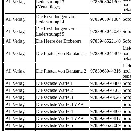
All Verlag
Lederstrumpf 3
9783968041360
noch
(Neuauflage)
beka
Die Erzählungen von
All Verlag
9783968041384
Sofo
Lederstrumpf 4
Die Erzählungen von
All Verlag
9783968042039
Sofo
Lederstrumpf 5
All Verlag
Die Heere des Eroberers
9783946522140
Sofo
Lief
All Verlag
Die Piraten von Barataria 1
9783968044309
noch
beka
Lief
All Verlag
Die Piraten von Barataria 2
9783968044316
noch
beka
All Verlag
Die sechste Waffe 1
9783926970480
Sofo
All Verlag
Die sechste Waffe 2
9783926970503
Sofo
All Verlag
Die sechste Waffe 3
9783926970626
Sofo
All Verlag
Die sechste Waffe 3 VZA
Sofo
All Verlag
Die sechste Waffe 4
9783926970800
Sofo
All Verlag
Die sechste Waffe 4 VZA
9783926970817
Sofo
All Verlag
Die sechste Waffe 5
9783946522089
Sofo