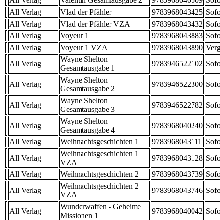
All Verlag
Valentin Gesamtausgabe 2
9783968040509
Sofo
All Verlag
Vlad der Pfähler
9783968043425
Sofo
All Verlag
Vlad der Pfähler VZA
9783968043432
Sofo
All Verlag
Voyeur 1
9783968043883
Sofo
All Verlag
Voyeur 1 VZA
9783968043890
Verg
Wayne Shelton
All Verlag
9783946522102
Sofo
Gesamtausgabe 1
Wayne Shelton
All Verlag
9783946522300
Sofo
Gesamtausgabe 2
Wayne Shelton
All Verlag
9783946522782
Sofo
Gesamtausgabe 3
Wayne Shelton
All Verlag
9783968040240
Sofo
Gesamtausgabe 4
All Verlag
Weihnachtsgeschichten 1
9783968043111
Sofo
Weihnachtsgeschichten 1
All Verlag
9783968043128
Sofo
VZA
All Verlag
Weihnachtsgeschichten 2
9783968043739
Sofo
Weihnachtsgeschichten 2
All Verlag
9783968043746
Sofo
VZA
Wunderwaffen - Geheime
All Verlag
9783968040042
Sofo
Missionen 1