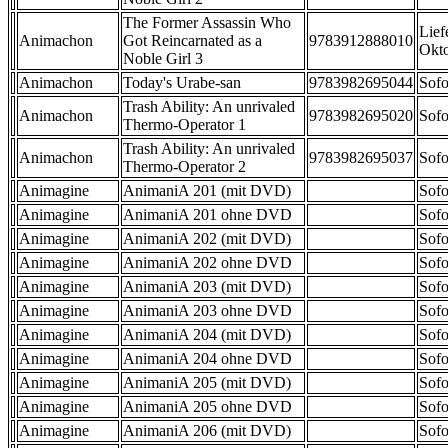
The Former Assassin Who
Lief
Animachon
Got Reincarnated as a
9783912888010
Okt
Noble Girl 3
Animachon
Today's Urabe-san
9783982695044
Sofo
Trash Ability: An unrivaled
Animachon
9783982695020
Sofo
Thermo-Operator 1
Trash Ability: An unrivaled
Animachon
9783982695037
Sofo
Thermo-Operator 2
Animagine
AnimaniA 201 (mit DVD)
Sofo
Animagine
AnimaniA 201 ohne DVD
Sofo
Animagine
AnimaniA 202 (mit DVD)
Sofo
Animagine
AnimaniA 202 ohne DVD
Sofo
Animagine
AnimaniA 203 (mit DVD)
Sofo
Animagine
AnimaniA 203 ohne DVD
Sofo
Animagine
AnimaniA 204 (mit DVD)
Sofo
Animagine
AnimaniA 204 ohne DVD
Sofo
Animagine
AnimaniA 205 (mit DVD)
Sofo
Animagine
AnimaniA 205 ohne DVD
Sofo
Animagine
AnimaniA 206 (mit DVD)
Sofo