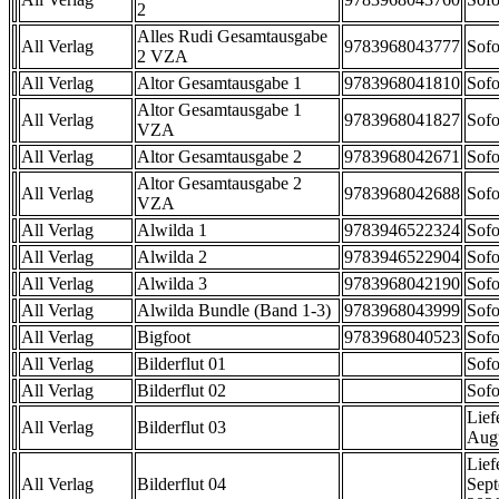
2
Alles Rudi Gesamtausgabe
All Verlag
9783968043777
Sofo
2 VZA
All Verlag
Altor Gesamtausgabe 1
9783968041810
Sofo
Altor Gesamtausgabe 1
All Verlag
9783968041827
Sofo
VZA
All Verlag
Altor Gesamtausgabe 2
9783968042671
Sofo
Altor Gesamtausgabe 2
All Verlag
9783968042688
Sofo
VZA
All Verlag
Alwilda 1
9783946522324
Sofo
All Verlag
Alwilda 2
9783946522904
Sofo
All Verlag
Alwilda 3
9783968042190
Sofo
All Verlag
Alwilda Bundle (Band 1-3)
9783968043999
Sofo
All Verlag
Bigfoot
9783968040523
Sofo
All Verlag
Bilderflut 01
Sofo
All Verlag
Bilderflut 02
Sofo
Lief
All Verlag
Bilderflut 03
Aug
Lief
All Verlag
Bilderflut 04
Sep