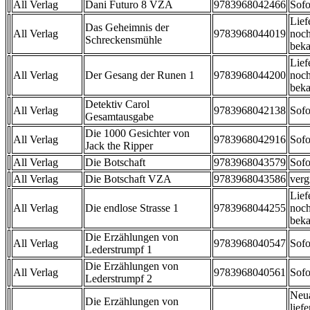
All Verlag
Dani Futuro 8 VZA
9783968042466
Sofo
Lief
Das Geheimnis der
All Verlag
9783968044019
noch
Schreckensmühle
beka
Lief
All Verlag
Der Gesang der Runen 1
9783968044200
noch
beka
Detektiv Carol
All Verlag
9783968042138
Sofo
Gesamtausgabe
Die 1000 Gesichter von
All Verlag
9783968042916
Sofo
Jack the Ripper
All Verlag
Die Botschaft
9783968043579
Sofo
All Verlag
Die Botschaft VZA
9783968043586
verg
Lief
All Verlag
Die endlose Strasse 1
9783968044255
noch
beka
Die Erzählungen von
All Verlag
9783968040547
Sofo
Lederstrumpf 1
Die Erzählungen von
All Verlag
9783968040561
Sofo
Lederstrumpf 2
Neu
Die Erzählungen von
liefe