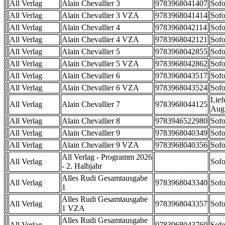
All Verlag
Alain Chevallier 3
9783968041407
Sofo
All Verlag
Alain Chevallier 3 VZA
9783968041414
Sofo
All Verlag
Alain Chevallier 4
9783968042114
Sofo
All Verlag
Alain Chevallier 4 VZA
9783968042121
Sofo
All Verlag
Alain Chevallier 5
9783968042855
Sofo
All Verlag
Alain Chevallier 5 VZA
9783968042862
Sofo
All Verlag
Alain Chevallier 6
9783968043517
Sofo
All Verlag
Alain Chevallier 6 VZA
9783968043524
Sofo
Lief
All Verlag
Alain Chevallier 7
9783968044125
Aug
All Verlag
Alain Chevallier 8
9783946522980
Sofo
All Verlag
Alain Chevallier 9
9783968040349
Sofo
All Verlag
Alain Chevallier 9 VZA
9783968040356
Sofo
All Verlag - Programm 2026
All Verlag
Sofo
- 2. Halbjahr
Alles Rudi Gesamtausgabe
All Verlag
9783968043340
Sofo
1
Alles Rudi Gesamtausgabe
All Verlag
9783968043357
Sofo
1 VZA
Alles Rudi Gesamtausgabe
All Verlag
9783968043760
Sofo