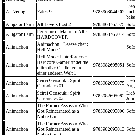
Lief
All Verlag
Yalek 9
9783968044262
noch
beka
Alligator Farm
All Lovers Lost 2
9783868767575
Sofo
Perry unser Mann im All 2
Alligator Farm
9783868765014
Sofo
HARDCOVER
Animachon - Lesezeichen:
Animachon
Sofo
Hell Mode 1
Hell Mode: Unterforderter
Hardcore-Gamer findet die
Animachon
9783982695051
Sofo
ultimative Challenge in
einer anderen Welt 1
Seirei Gensouki: Spirit
Lief
Animachon
9783982695075
Chronicles 01
Aug
Seirei Gensouki: Spirit
Lief
Animachon
9783982695082
Chronicles 02
Juni
The Former Assassin Who
Animachon
Got Reincarnated as a
9783982695006
Sofo
Noble Girl 1
The Former Assassin Who
Animachon
Got Reincarnated as a
9783982695013
Sofo
Noble Girl 2