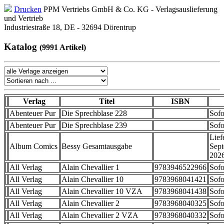
Drucken
PPM Vertriebs GmbH & Co. KG - Verlagsauslieferung
und Vertrieb
Industriestraße 18, DE - 32694 Dörentrup
Katalog
(9991 Artikel)
Verlag
Titel
ISBN
Abenteuer Pur
Die Sprechblase 228
Sofo
Abenteuer Pur
Die Sprechblase 239
Sofo
Lief
Album Comics
Bessy Gesamtausgabe
Sep
202
All Verlag
Alain Chevallier 1
9783946522966
Sofo
All Verlag
Alain Chevallier 10
9783968041421
Sofo
All Verlag
Alain Chevallier 10 VZA
9783968041438
Sofo
All Verlag
Alain Chevallier 2
9783968040325
Sofo
All Verlag
Alain Chevallier 2 VZA
9783968040332
Sofo