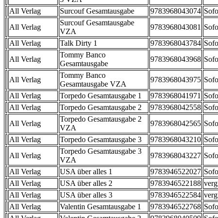
All Verlag
Surcouf Gesamtausgabe
9783968043074
Sofo
Surcouf Gesamtausgabe
All Verlag
9783968043081
Sofo
VZA
All Verlag
Talk Dirty 1
9783968043784
Sofo
Tommy Banco
All Verlag
9783968043968
Sofo
Gesamtausgabe
Tommy Banco
All Verlag
9783968043975
Sofo
Gesamtausgabe VZA
All Verlag
Torpedo Gesamtausgabe 1
9783968041971
Sofo
All Verlag
Torpedo Gesamtausgabe 2
9783968042558
Sofo
Torpedo Gesamtausgabe 2
All Verlag
9783968042565
Sofo
VZA
All Verlag
Torpedo Gesamtausgabe 3
9783968043210
Sofo
Torpedo Gesamtausgabe 3
All Verlag
9783968043227
Sofo
VZA
All Verlag
USA über alles 1
9783946522027
Sofo
All Verlag
USA über alles 2
9783946522188
verg
All Verlag
USA über alles 3
9783946522584
verg
All Verlag
Valentin Gesamtausgabe 1
9783946522768
Sofo