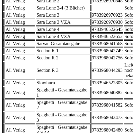
All Verlag
Sara Lone 2
9783926970848
Sofo
All Verlag
Sara Lone 2-4 (3 Bücher)
Sofo
All Verlag
Sara Lone 3
9783926970923
Sofo
All Verlag
Sara Lone 3 VZA
9783926970930
Sofo
All Verlag
Sara Lone 4
9783946522645
Sofo
All Verlag
Sara Lone 4 VZA
9783946522652
Sofo
All Verlag
Sarvan Gesamtausgabe
9783968041568
Sofo
All Verlag
Section R 1
9783968042749
Sofo
All Verlag
Section R 2
9783968042756
Sofo
Lief
All Verlag
Section R 3
9783968044293
noch
beka
All Verlag
Slowburn
9783946522805
Sofo
Spaghetti - Gesamtausgabe
All Verlag
9783968040882
Sofo
1
Spaghetti - Gesamtausgabe
All Verlag
9783968041582
Sofo
2
Spaghetti - Gesamtausgabe
All Verlag
9783968042473
Sofo
3
Spaghetti - Gesamtausgabe
All Verlag
9783968042480
Sofo
3 VZA