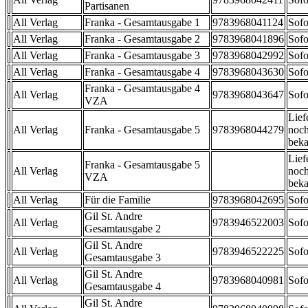
Partisanen
All Verlag
Franka - Gesamtausgabe 1
9783968041124
Sofo
All Verlag
Franka - Gesamtausgabe 2
9783968041896
Sofo
All Verlag
Franka - Gesamtausgabe 3
9783968042992
Sofo
All Verlag
Franka - Gesamtausgabe 4
9783968043630
Sofo
Franka - Gesamtausgabe 4
All Verlag
9783968043647
Sofo
VZA
Lief
All Verlag
Franka - Gesamtausgabe 5
9783968044279
noch
beka
Lief
Franka - Gesamtausgabe 5
All Verlag
noch
VZA
beka
All Verlag
Für die Familie
9783968042695
Sofo
Gil St. Andre
All Verlag
9783946522003
Sofo
Gesamtausgabe 2
Gil St. Andre
All Verlag
9783946522225
Sofo
Gesamtausgabe 3
Gil St. Andre
All Verlag
9783968040981
Sofo
Gesamtausgabe 4
Gil St. Andre