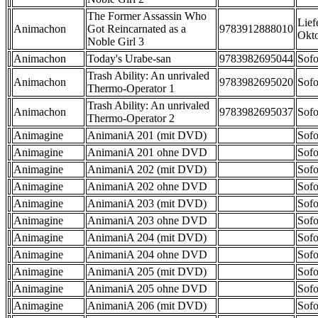
The Former Assassin Who
Lief
Animachon
Got Reincarnated as a
9783912888010
Okt
Noble Girl 3
Animachon
Today's Urabe-san
9783982695044
Sofo
Trash Ability: An unrivaled
Animachon
9783982695020
Sofo
Thermo-Operator 1
Trash Ability: An unrivaled
Animachon
9783982695037
Sofo
Thermo-Operator 2
Animagine
AnimaniA 201 (mit DVD)
Sofo
Animagine
AnimaniA 201 ohne DVD
Sofo
Animagine
AnimaniA 202 (mit DVD)
Sofo
Animagine
AnimaniA 202 ohne DVD
Sofo
Animagine
AnimaniA 203 (mit DVD)
Sofo
Animagine
AnimaniA 203 ohne DVD
Sofo
Animagine
AnimaniA 204 (mit DVD)
Sofo
Animagine
AnimaniA 204 ohne DVD
Sofo
Animagine
AnimaniA 205 (mit DVD)
Sofo
Animagine
AnimaniA 205 ohne DVD
Sofo
Animagine
AnimaniA 206 (mit DVD)
Sofo