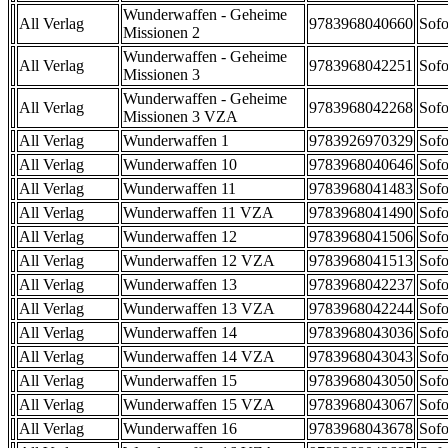
Wunderwaffen - Geheime
All Verlag
9783968040660
Sofo
Missionen 2
Wunderwaffen - Geheime
All Verlag
9783968042251
Sofo
Missionen 3
Wunderwaffen - Geheime
All Verlag
9783968042268
Sofo
Missionen 3 VZA
All Verlag
Wunderwaffen 1
9783926970329
Sofo
All Verlag
Wunderwaffen 10
9783968040646
Sofo
All Verlag
Wunderwaffen 11
9783968041483
Sofo
All Verlag
Wunderwaffen 11 VZA
9783968041490
Sofo
All Verlag
Wunderwaffen 12
9783968041506
Sofo
All Verlag
Wunderwaffen 12 VZA
9783968041513
Sofo
All Verlag
Wunderwaffen 13
9783968042237
Sofo
All Verlag
Wunderwaffen 13 VZA
9783968042244
Sofo
All Verlag
Wunderwaffen 14
9783968043036
Sofo
All Verlag
Wunderwaffen 14 VZA
9783968043043
Sofo
All Verlag
Wunderwaffen 15
9783968043050
Sofo
All Verlag
Wunderwaffen 15 VZA
9783968043067
Sofo
All Verlag
Wunderwaffen 16
9783968043678
Sofo