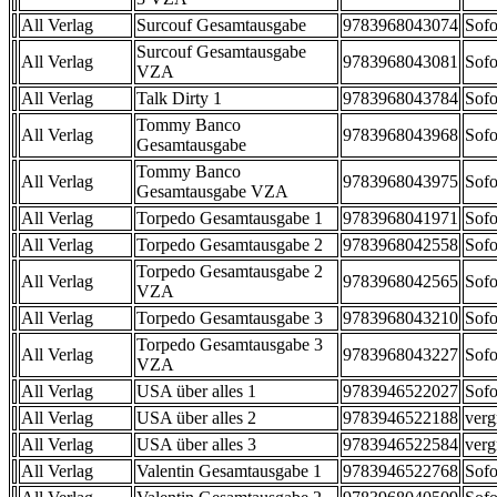
All Verlag
Surcouf Gesamtausgabe
9783968043074
Sofo
Surcouf Gesamtausgabe
All Verlag
9783968043081
Sofo
VZA
All Verlag
Talk Dirty 1
9783968043784
Sofo
Tommy Banco
All Verlag
9783968043968
Sofo
Gesamtausgabe
Tommy Banco
All Verlag
9783968043975
Sofo
Gesamtausgabe VZA
All Verlag
Torpedo Gesamtausgabe 1
9783968041971
Sofo
All Verlag
Torpedo Gesamtausgabe 2
9783968042558
Sofo
Torpedo Gesamtausgabe 2
All Verlag
9783968042565
Sofo
VZA
All Verlag
Torpedo Gesamtausgabe 3
9783968043210
Sofo
Torpedo Gesamtausgabe 3
All Verlag
9783968043227
Sofo
VZA
All Verlag
USA über alles 1
9783946522027
Sofo
All Verlag
USA über alles 2
9783946522188
verg
All Verlag
USA über alles 3
9783946522584
verg
All Verlag
Valentin Gesamtausgabe 1
9783946522768
Sofo