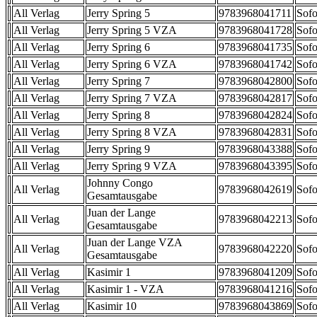
All Verlag
Jerry Spring 5
9783968041711
Sofo
All Verlag
Jerry Spring 5 VZA
9783968041728
Sofo
All Verlag
Jerry Spring 6
9783968041735
Sofo
All Verlag
Jerry Spring 6 VZA
9783968041742
Sofo
All Verlag
Jerry Spring 7
9783968042800
Sofo
All Verlag
Jerry Spring 7 VZA
9783968042817
Sofo
All Verlag
Jerry Spring 8
9783968042824
Sofo
All Verlag
Jerry Spring 8 VZA
9783968042831
Sofo
All Verlag
Jerry Spring 9
9783968043388
Sofo
All Verlag
Jerry Spring 9 VZA
9783968043395
Sofo
Johnny Congo
All Verlag
9783968042619
Sofo
Gesamtausgabe
Juan der Lange
All Verlag
9783968042213
Sofo
Gesamtausgabe
Juan der Lange VZA
All Verlag
9783968042220
Sofo
Gesamtausgabe
All Verlag
Kasimir 1
9783968041209
Sofo
All Verlag
Kasimir 1 - VZA
9783968041216
Sofo
All Verlag
Kasimir 10
9783968043869
Sofo