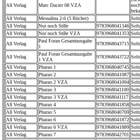
All Verlag
Marc Dacier 08 VZA
noch
beka
All Verlag
Messalina 2-6 (5 Bücher)
Sofo
All Verlag
Nur noch Stille
9783968041346
Sofo
All Verlag
Nur noch Stille VZA
9783968041353
Sofo
Paul Foran Gesamtausgabe
All Verlag
9783968043715
Sofo
1
Paul Foran Gesamtausgabe
All Verlag
9783968043722
Sofo
1 VZA
All Verlag
Pharao 1
9783968040745
Sofo
All Verlag
Pharao 2
9783968041087
Sofo
All Verlag
Pharao 2 VZA
9783968041094
Sofo
All Verlag
Pharao 3
9783968041100
Sofo
All Verlag
Pharao 3 VZA
9783968041117
Sofo
All Verlag
Pharao 4
9783968041858
Sofo
All Verlag
Pharao 5
9783968040769
Sofo
All Verlag
Pharao 6
9783968041872
Sofo
All Verlag
Pharao 6 VZA
9783968041889
Sofo
All Verlag
Pharao 7
9783968042701
Sofo