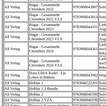
Hägar - Gesammelte
All Verlag
9783968043807
Sofo
Chroniken 2022
Hägar - Gesammelte
All Verlag
9783968043814
Sofo
Chroniken 2022 VZA
Hägar - Gesammelte
Lief
All Verlag
9783968044101
Chroniken 2023
Aug
Hägar - Gesammelte
Lief
All Verlag
Chroniken 2023 VZA
Aug
Lief
Hägar - Gesammelte
All Verlag
9783968044361
noch
Chroniken 2024
beka
Lief
Hägar - Gesammelte
All Verlag
noch
Chroniken 2024 VZA
beka
Hans-Ulrich Rudel - Ein
All Verlag
9783968043982
verg
Leben in Bildern
All Verlag
Helblar 1
9783946522201
Sofo
All Verlag
Helblar 1-2 Bundle
Sofo
All Verlag
Helblar 2
9783968040189
Sofo
All Verlag
Helblar 2 VZA
9783968040196
Sofo
All Verlag
Hermann Kurzgeschichten
9783968043906
Sofo