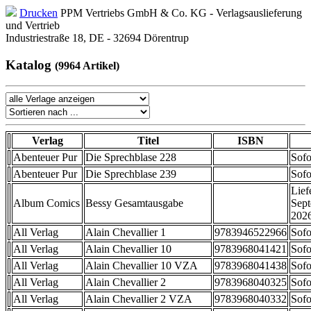
Drucken
PPM Vertriebs GmbH & Co. KG - Verlagsauslieferung
und Vertrieb
Industriestraße 18, DE - 32694 Dörentrup
Katalog
(9964 Artikel)
Verlag
Titel
ISBN
Abenteuer Pur
Die Sprechblase 228
Sofo
Abenteuer Pur
Die Sprechblase 239
Sofo
Lief
Album Comics
Bessy Gesamtausgabe
Sep
202
All Verlag
Alain Chevallier 1
9783946522966
Sofo
All Verlag
Alain Chevallier 10
9783968041421
Sofo
All Verlag
Alain Chevallier 10 VZA
9783968041438
Sofo
All Verlag
Alain Chevallier 2
9783968040325
Sofo
All Verlag
Alain Chevallier 2 VZA
9783968040332
Sofo