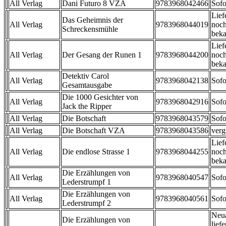
All Verlag
Dani Futuro 8 VZA
9783968042466
Sofo
Lief
Das Geheimnis der
All Verlag
9783968044019
noch
Schreckensmühle
beka
Lief
All Verlag
Der Gesang der Runen 1
9783968044200
noch
beka
Detektiv Carol
All Verlag
9783968042138
Sofo
Gesamtausgabe
Die 1000 Gesichter von
All Verlag
9783968042916
Sofo
Jack the Ripper
All Verlag
Die Botschaft
9783968043579
Sofo
All Verlag
Die Botschaft VZA
9783968043586
verg
Lief
All Verlag
Die endlose Strasse 1
9783968044255
noch
beka
Die Erzählungen von
All Verlag
9783968040547
Sofo
Lederstrumpf 1
Die Erzählungen von
All Verlag
9783968040561
Sofo
Lederstrumpf 2
Neu
Die Erzählungen von
liefe