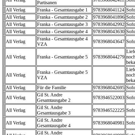
Partisanen
All Verlag
Franka - Gesamtausgabe 1
9783968041124
Sofo
All Verlag
Franka - Gesamtausgabe 2
9783968041896
Sofo
All Verlag
Franka - Gesamtausgabe 3
9783968042992
Sofo
All Verlag
Franka - Gesamtausgabe 4
9783968043630
Sofo
Franka - Gesamtausgabe 4
All Verlag
9783968043647
Sofo
VZA
Lief
All Verlag
Franka - Gesamtausgabe 5
9783968044279
noch
beka
Lief
Franka - Gesamtausgabe 5
All Verlag
noch
VZA
beka
All Verlag
Für die Familie
9783968042695
Sofo
Gil St. Andre
All Verlag
9783946522003
Sofo
Gesamtausgabe 2
Gil St. Andre
All Verlag
9783946522225
Sofo
Gesamtausgabe 3
Gil St. Andre
All Verlag
9783968040981
Sofo
Gesamtausgabe 4
Gil St. Andre