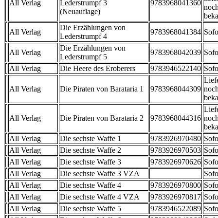
All Verlag
Lederstrumpf 3
9783968041360
noch
(Neuauflage)
beka
Die Erzählungen von
All Verlag
9783968041384
Sofo
Lederstrumpf 4
Die Erzählungen von
All Verlag
9783968042039
Sofo
Lederstrumpf 5
All Verlag
Die Heere des Eroberers
9783946522140
Sofo
Lief
All Verlag
Die Piraten von Barataria 1
9783968044309
noch
beka
Lief
All Verlag
Die Piraten von Barataria 2
9783968044316
noch
beka
All Verlag
Die sechste Waffe 1
9783926970480
Sofo
All Verlag
Die sechste Waffe 2
9783926970503
Sofo
All Verlag
Die sechste Waffe 3
9783926970626
Sofo
All Verlag
Die sechste Waffe 3 VZA
Sofo
All Verlag
Die sechste Waffe 4
9783926970800
Sofo
All Verlag
Die sechste Waffe 4 VZA
9783926970817
Sofo
All Verlag
Die sechste Waffe 5
9783946522089
Sofo