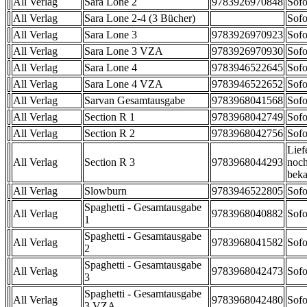
All Verlag
Sara Lone 2
9783926970848
Sofo
All Verlag
Sara Lone 2-4 (3 Bücher)
Sofo
All Verlag
Sara Lone 3
9783926970923
Sofo
All Verlag
Sara Lone 3 VZA
9783926970930
Sofo
All Verlag
Sara Lone 4
9783946522645
Sofo
All Verlag
Sara Lone 4 VZA
9783946522652
Sofo
All Verlag
Sarvan Gesamtausgabe
9783968041568
Sofo
All Verlag
Section R 1
9783968042749
Sofo
All Verlag
Section R 2
9783968042756
Sofo
Lief
All Verlag
Section R 3
9783968044293
noch
beka
All Verlag
Slowburn
9783946522805
Sofo
Spaghetti - Gesamtausgabe
All Verlag
9783968040882
Sofo
1
Spaghetti - Gesamtausgabe
All Verlag
9783968041582
Sofo
2
Spaghetti - Gesamtausgabe
All Verlag
9783968042473
Sofo
3
Spaghetti - Gesamtausgabe
All Verlag
9783968042480
Sofo
3 VZA