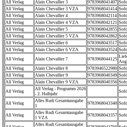
All Verlag
Alain Chevallier 3
9783968041407
Sofo
All Verlag
Alain Chevallier 3 VZA
9783968041414
Sofo
All Verlag
Alain Chevallier 4
9783968042114
Sofo
All Verlag
Alain Chevallier 4 VZA
9783968042121
Sofo
All Verlag
Alain Chevallier 5
9783968042855
Sofo
All Verlag
Alain Chevallier 5 VZA
9783968042862
Sofo
All Verlag
Alain Chevallier 6
9783968043517
Sofo
All Verlag
Alain Chevallier 6 VZA
9783968043524
Sofo
Lief
All Verlag
Alain Chevallier 7
9783968044125
Aug
All Verlag
Alain Chevallier 8
9783946522980
Sofo
All Verlag
Alain Chevallier 9
9783968040349
Sofo
All Verlag
Alain Chevallier 9 VZA
9783968040356
Sofo
All Verlag - Programm 2026
All Verlag
Sofo
- 2. Halbjahr
Alles Rudi Gesamtausgabe
All Verlag
9783968043340
Sofo
1
Alles Rudi Gesamtausgabe
All Verlag
9783968043357
Sofo
1 VZA
Alles Rudi Gesamtausgabe
All Verlag
9783968043760
Sofo