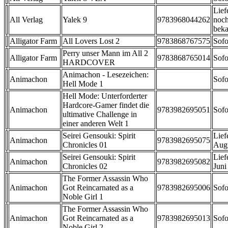
Lief
All Verlag
Yalek 9
9783968044262
noch
beka
Alligator Farm
All Lovers Lost 2
9783868767575
Sofo
Perry unser Mann im All 2
Alligator Farm
9783868765014
Sofo
HARDCOVER
Animachon - Lesezeichen:
Animachon
Sofo
Hell Mode 1
Hell Mode: Unterforderter
Hardcore-Gamer findet die
Animachon
9783982695051
Sofo
ultimative Challenge in
einer anderen Welt 1
Seirei Gensouki: Spirit
Lief
Animachon
9783982695075
Chronicles 01
Aug
Seirei Gensouki: Spirit
Lief
Animachon
9783982695082
Chronicles 02
Juni
The Former Assassin Who
Animachon
Got Reincarnated as a
9783982695006
Sofo
Noble Girl 1
The Former Assassin Who
Animachon
Got Reincarnated as a
9783982695013
Sofo
Noble Girl 2