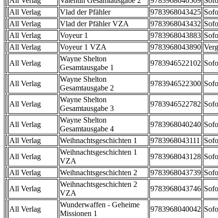
All Verlag
Valentin Gesamtausgabe 2
9783968040509
Sofo
All Verlag
Vlad der Pfähler
9783968043425
Sofo
All Verlag
Vlad der Pfähler VZA
9783968043432
Sofo
All Verlag
Voyeur 1
9783968043883
Sofo
All Verlag
Voyeur 1 VZA
9783968043890
Verg
Wayne Shelton
All Verlag
9783946522102
Sofo
Gesamtausgabe 1
Wayne Shelton
All Verlag
9783946522300
Sofo
Gesamtausgabe 2
Wayne Shelton
All Verlag
9783946522782
Sofo
Gesamtausgabe 3
Wayne Shelton
All Verlag
9783968040240
Sofo
Gesamtausgabe 4
All Verlag
Weihnachtsgeschichten 1
9783968043111
Sofo
Weihnachtsgeschichten 1
All Verlag
9783968043128
Sofo
VZA
All Verlag
Weihnachtsgeschichten 2
9783968043739
Sofo
Weihnachtsgeschichten 2
All Verlag
9783968043746
Sofo
VZA
Wunderwaffen - Geheime
All Verlag
9783968040042
Sofo
Missionen 1