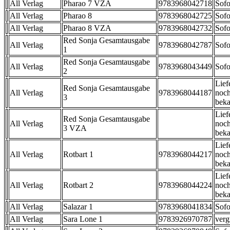
All Verlag
Pharao 7 VZA
9783968042718
Sofo
All Verlag
Pharao 8
9783968042725
Sofo
All Verlag
Pharao 8 VZA
9783968042732
Sofo
Red Sonja Gesamtausgabe
All Verlag
9783968042787
Sofo
1
Red Sonja Gesamtausgabe
All Verlag
9783968043449
Sofo
2
Lief
Red Sonja Gesamtausgabe
All Verlag
9783968044187
noch
3
beka
Lief
Red Sonja Gesamtausgabe
All Verlag
noch
3 VZA
beka
Lief
All Verlag
Rotbart 1
9783968044217
noch
beka
Lief
All Verlag
Rotbart 2
9783968044224
noch
beka
All Verlag
Salazar 1
9783968041834
Sofo
All Verlag
Sara Lone 1
9783926970787
verg