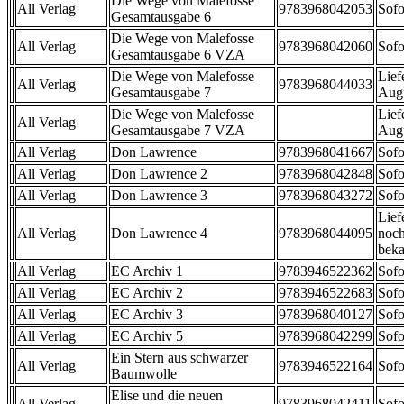
Die Wege von Malefosse
All Verlag
9783968042053
Sofo
Gesamtausgabe 6
Die Wege von Malefosse
All Verlag
9783968042060
Sofo
Gesamtausgabe 6 VZA
Die Wege von Malefosse
Lief
All Verlag
9783968044033
Gesamtausgabe 7
Aug
Die Wege von Malefosse
Lief
All Verlag
Gesamtausgabe 7 VZA
Aug
All Verlag
Don Lawrence
9783968041667
Sofo
All Verlag
Don Lawrence 2
9783968042848
Sofo
All Verlag
Don Lawrence 3
9783968043272
Sofo
Lief
All Verlag
Don Lawrence 4
9783968044095
noch
beka
All Verlag
EC Archiv 1
9783946522362
Sofo
All Verlag
EC Archiv 2
9783946522683
Sofo
All Verlag
EC Archiv 3
9783968040127
Sofo
All Verlag
EC Archiv 5
9783968042299
Sofo
Ein Stern aus schwarzer
All Verlag
9783946522164
Sofo
Baumwolle
Elise und die neuen
All Verlag
9783968042411
Sofo