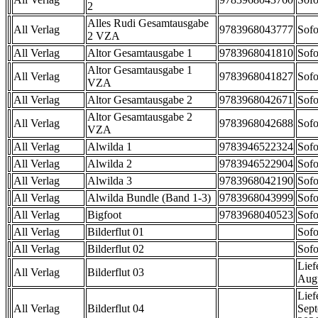
2
Alles Rudi Gesamtausgabe
All Verlag
9783968043777
Sofo
2 VZA
All Verlag
Altor Gesamtausgabe 1
9783968041810
Sofo
Altor Gesamtausgabe 1
All Verlag
9783968041827
Sofo
VZA
All Verlag
Altor Gesamtausgabe 2
9783968042671
Sofo
Altor Gesamtausgabe 2
All Verlag
9783968042688
Sofo
VZA
All Verlag
Alwilda 1
9783946522324
Sofo
All Verlag
Alwilda 2
9783946522904
Sofo
All Verlag
Alwilda 3
9783968042190
Sofo
All Verlag
Alwilda Bundle (Band 1-3)
9783968043999
Sofo
All Verlag
Bigfoot
9783968040523
Sofo
All Verlag
Bilderflut 01
Sofo
All Verlag
Bilderflut 02
Sofo
Lief
All Verlag
Bilderflut 03
Aug
Lief
All Verlag
Bilderflut 04
Sep