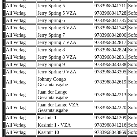
All Verlag
Jerry Spring 5
9783968041711
Sofo
All Verlag
Jerry Spring 5 VZA
9783968041728
Sofo
All Verlag
Jerry Spring 6
9783968041735
Sofo
All Verlag
Jerry Spring 6 VZA
9783968041742
Sofo
All Verlag
Jerry Spring 7
9783968042800
Sofo
All Verlag
Jerry Spring 7 VZA
9783968042817
Sofo
All Verlag
Jerry Spring 8
9783968042824
Sofo
All Verlag
Jerry Spring 8 VZA
9783968042831
Sofo
All Verlag
Jerry Spring 9
9783968043388
Sofo
All Verlag
Jerry Spring 9 VZA
9783968043395
Sofo
Johnny Congo
All Verlag
9783968042619
Sofo
Gesamtausgabe
Juan der Lange
All Verlag
9783968042213
Sofo
Gesamtausgabe
Juan der Lange VZA
All Verlag
9783968042220
Sofo
Gesamtausgabe
All Verlag
Kasimir 1
9783968041209
Sofo
All Verlag
Kasimir 1 - VZA
9783968041216
Sofo
All Verlag
Kasimir 10
9783968043869
Sofo