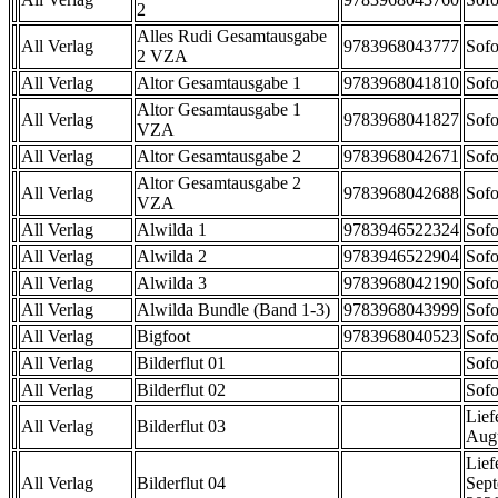
2
Alles Rudi Gesamtausgabe
All Verlag
9783968043777
Sofo
2 VZA
All Verlag
Altor Gesamtausgabe 1
9783968041810
Sofo
Altor Gesamtausgabe 1
All Verlag
9783968041827
Sofo
VZA
All Verlag
Altor Gesamtausgabe 2
9783968042671
Sofo
Altor Gesamtausgabe 2
All Verlag
9783968042688
Sofo
VZA
All Verlag
Alwilda 1
9783946522324
Sofo
All Verlag
Alwilda 2
9783946522904
Sofo
All Verlag
Alwilda 3
9783968042190
Sofo
All Verlag
Alwilda Bundle (Band 1-3)
9783968043999
Sofo
All Verlag
Bigfoot
9783968040523
Sofo
All Verlag
Bilderflut 01
Sofo
All Verlag
Bilderflut 02
Sofo
Lief
All Verlag
Bilderflut 03
Aug
Lief
All Verlag
Bilderflut 04
Sep