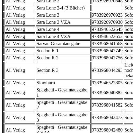
All Verlag
Sara Lone 2
9783926970848
Sofo
All Verlag
Sara Lone 2-4 (3 Bücher)
Sofo
All Verlag
Sara Lone 3
9783926970923
Sofo
All Verlag
Sara Lone 3 VZA
9783926970930
Sofo
All Verlag
Sara Lone 4
9783946522645
Sofo
All Verlag
Sara Lone 4 VZA
9783946522652
Sofo
All Verlag
Sarvan Gesamtausgabe
9783968041568
Sofo
All Verlag
Section R 1
9783968042749
Sofo
All Verlag
Section R 2
9783968042756
Sofo
Lief
All Verlag
Section R 3
9783968044293
noch
beka
All Verlag
Slowburn
9783946522805
Sofo
Spaghetti - Gesamtausgabe
All Verlag
9783968040882
Sofo
1
Spaghetti - Gesamtausgabe
All Verlag
9783968041582
Sofo
2
Spaghetti - Gesamtausgabe
All Verlag
9783968042473
Sofo
3
Spaghetti - Gesamtausgabe
All Verlag
9783968042480
Sofo
3 VZA