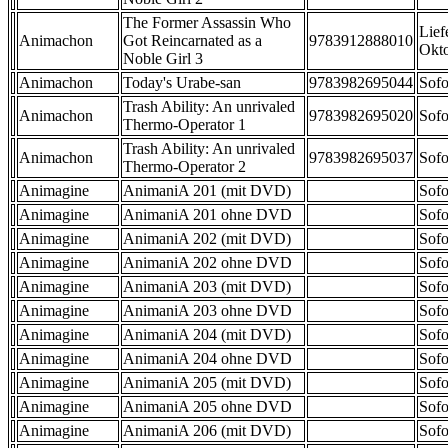
The Former Assassin Who
Lief
Animachon
Got Reincarnated as a
9783912888010
Okt
Noble Girl 3
Animachon
Today's Urabe-san
9783982695044
Sofo
Trash Ability: An unrivaled
Animachon
9783982695020
Sofo
Thermo-Operator 1
Trash Ability: An unrivaled
Animachon
9783982695037
Sofo
Thermo-Operator 2
Animagine
AnimaniA 201 (mit DVD)
Sofo
Animagine
AnimaniA 201 ohne DVD
Sofo
Animagine
AnimaniA 202 (mit DVD)
Sofo
Animagine
AnimaniA 202 ohne DVD
Sofo
Animagine
AnimaniA 203 (mit DVD)
Sofo
Animagine
AnimaniA 203 ohne DVD
Sofo
Animagine
AnimaniA 204 (mit DVD)
Sofo
Animagine
AnimaniA 204 ohne DVD
Sofo
Animagine
AnimaniA 205 (mit DVD)
Sofo
Animagine
AnimaniA 205 ohne DVD
Sofo
Animagine
AnimaniA 206 (mit DVD)
Sofo