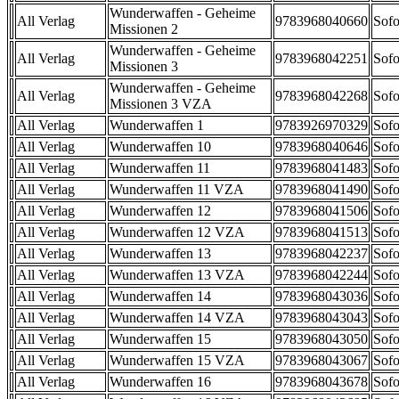
Wunderwaffen - Geheime
All Verlag
9783968040660
Sofo
Missionen 2
Wunderwaffen - Geheime
All Verlag
9783968042251
Sofo
Missionen 3
Wunderwaffen - Geheime
All Verlag
9783968042268
Sofo
Missionen 3 VZA
All Verlag
Wunderwaffen 1
9783926970329
Sofo
All Verlag
Wunderwaffen 10
9783968040646
Sofo
All Verlag
Wunderwaffen 11
9783968041483
Sofo
All Verlag
Wunderwaffen 11 VZA
9783968041490
Sofo
All Verlag
Wunderwaffen 12
9783968041506
Sofo
All Verlag
Wunderwaffen 12 VZA
9783968041513
Sofo
All Verlag
Wunderwaffen 13
9783968042237
Sofo
All Verlag
Wunderwaffen 13 VZA
9783968042244
Sofo
All Verlag
Wunderwaffen 14
9783968043036
Sofo
All Verlag
Wunderwaffen 14 VZA
9783968043043
Sofo
All Verlag
Wunderwaffen 15
9783968043050
Sofo
All Verlag
Wunderwaffen 15 VZA
9783968043067
Sofo
All Verlag
Wunderwaffen 16
9783968043678
Sofo