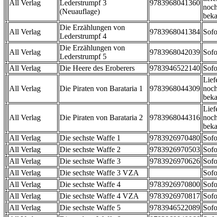
All Verlag
Lederstrumpf 3
9783968041360
noch
(Neuauflage)
beka
Die Erzählungen von
All Verlag
9783968041384
Sofo
Lederstrumpf 4
Die Erzählungen von
All Verlag
9783968042039
Sofo
Lederstrumpf 5
All Verlag
Die Heere des Eroberers
9783946522140
Sofo
Lief
All Verlag
Die Piraten von Barataria 1
9783968044309
noch
beka
Lief
All Verlag
Die Piraten von Barataria 2
9783968044316
noch
beka
All Verlag
Die sechste Waffe 1
9783926970480
Sofo
All Verlag
Die sechste Waffe 2
9783926970503
Sofo
All Verlag
Die sechste Waffe 3
9783926970626
Sofo
All Verlag
Die sechste Waffe 3 VZA
Sofo
All Verlag
Die sechste Waffe 4
9783926970800
Sofo
All Verlag
Die sechste Waffe 4 VZA
9783926970817
Sofo
All Verlag
Die sechste Waffe 5
9783946522089
Sofo