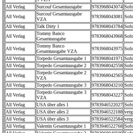
All Verlag
Surcouf Gesamtausgabe
9783968043074
Sofo
Surcouf Gesamtausgabe
All Verlag
9783968043081
Sofo
VZA
All Verlag
Talk Dirty 1
9783968043784
Sofo
Tommy Banco
All Verlag
9783968043968
Sofo
Gesamtausgabe
Tommy Banco
All Verlag
9783968043975
Sofo
Gesamtausgabe VZA
All Verlag
Torpedo Gesamtausgabe 1
9783968041971
Sofo
All Verlag
Torpedo Gesamtausgabe 2
9783968042558
Sofo
Torpedo Gesamtausgabe 2
All Verlag
9783968042565
Sofo
VZA
All Verlag
Torpedo Gesamtausgabe 3
9783968043210
Sofo
Torpedo Gesamtausgabe 3
All Verlag
9783968043227
Sofo
VZA
All Verlag
USA über alles 1
9783946522027
Sofo
All Verlag
USA über alles 2
9783946522188
verg
All Verlag
USA über alles 3
9783946522584
verg
All Verlag
Valentin Gesamtausgabe 1
9783946522768
Sofo