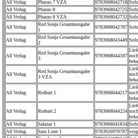
All Verlag
Pharao 7 VZA
9783968042718
Sofo
All Verlag
Pharao 8
9783968042725
Sofo
All Verlag
Pharao 8 VZA
9783968042732
Sofo
Red Sonja Gesamtausgabe
All Verlag
9783968042787
Sofo
1
Red Sonja Gesamtausgabe
All Verlag
9783968043449
Sofo
2
Lief
Red Sonja Gesamtausgabe
All Verlag
9783968044187
noch
3
beka
Lief
Red Sonja Gesamtausgabe
All Verlag
noch
3 VZA
beka
Lief
All Verlag
Rotbart 1
9783968044217
noch
beka
Lief
All Verlag
Rotbart 2
9783968044224
noch
beka
All Verlag
Salazar 1
9783968041834
Sofo
All Verlag
Sara Lone 1
9783926970787
verg