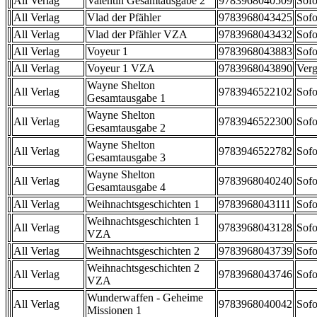
All Verlag
Valentin Gesamtausgabe 2
9783968040509
Sofo
All Verlag
Vlad der Pfähler
9783968043425
Sofo
All Verlag
Vlad der Pfähler VZA
9783968043432
Sofo
All Verlag
Voyeur 1
9783968043883
Sofo
All Verlag
Voyeur 1 VZA
9783968043890
Verg
Wayne Shelton
All Verlag
9783946522102
Sofo
Gesamtausgabe 1
Wayne Shelton
All Verlag
9783946522300
Sofo
Gesamtausgabe 2
Wayne Shelton
All Verlag
9783946522782
Sofo
Gesamtausgabe 3
Wayne Shelton
All Verlag
9783968040240
Sofo
Gesamtausgabe 4
All Verlag
Weihnachtsgeschichten 1
9783968043111
Sofo
Weihnachtsgeschichten 1
All Verlag
9783968043128
Sofo
VZA
All Verlag
Weihnachtsgeschichten 2
9783968043739
Sofo
Weihnachtsgeschichten 2
All Verlag
9783968043746
Sofo
VZA
Wunderwaffen - Geheime
All Verlag
9783968040042
Sofo
Missionen 1