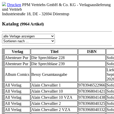
Drucken
PPM Vertriebs GmbH & Co. KG - Verlagsauslieferung
und Vertrieb
Industriestraße 18, DE - 32694 Dörentrup
Katalog
(9964 Artikel)
Verlag
Titel
ISBN
Abenteuer Pur
Die Sprechblase 228
Sofo
Abenteuer Pur
Die Sprechblase 239
Sofo
Lief
Album Comics
Bessy Gesamtausgabe
Sep
202
All Verlag
Alain Chevallier 1
9783946522966
Sofo
All Verlag
Alain Chevallier 10
9783968041421
Sofo
All Verlag
Alain Chevallier 10 VZA
9783968041438
Sofo
All Verlag
Alain Chevallier 2
9783968040325
Sofo
All Verlag
Alain Chevallier 2 VZA
9783968040332
Sofo