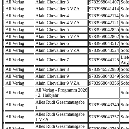
All Verlag
Alain Chevallier 3
9783968041407
Sofo
All Verlag
Alain Chevallier 3 VZA
9783968041414
Sofo
All Verlag
Alain Chevallier 4
9783968042114
Sofo
All Verlag
Alain Chevallier 4 VZA
9783968042121
Sofo
All Verlag
Alain Chevallier 5
9783968042855
Sofo
All Verlag
Alain Chevallier 5 VZA
9783968042862
Sofo
All Verlag
Alain Chevallier 6
9783968043517
Sofo
All Verlag
Alain Chevallier 6 VZA
9783968043524
Sofo
Lief
All Verlag
Alain Chevallier 7
9783968044125
Aug
All Verlag
Alain Chevallier 8
9783946522980
Sofo
All Verlag
Alain Chevallier 9
9783968040349
Sofo
All Verlag
Alain Chevallier 9 VZA
9783968040356
Sofo
All Verlag - Programm 2026
All Verlag
Sofo
- 2. Halbjahr
Alles Rudi Gesamtausgabe
All Verlag
9783968043340
Sofo
1
Alles Rudi Gesamtausgabe
All Verlag
9783968043357
Sofo
1 VZA
Alles Rudi Gesamtausgabe
All Verlag
9783968043760
Sofo