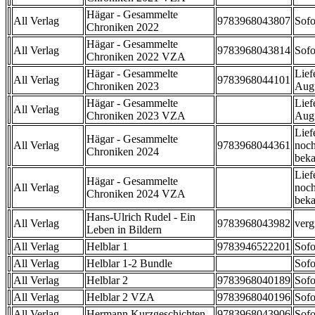
Hägar - Gesammelte
All Verlag
9783968043807
Sofo
Chroniken 2022
Hägar - Gesammelte
All Verlag
9783968043814
Sofo
Chroniken 2022 VZA
Hägar - Gesammelte
Lief
All Verlag
9783968044101
Chroniken 2023
Aug
Hägar - Gesammelte
Lief
All Verlag
Chroniken 2023 VZA
Aug
Lief
Hägar - Gesammelte
All Verlag
9783968044361
noch
Chroniken 2024
beka
Lief
Hägar - Gesammelte
All Verlag
noch
Chroniken 2024 VZA
beka
Hans-Ulrich Rudel - Ein
All Verlag
9783968043982
verg
Leben in Bildern
All Verlag
Helblar 1
9783946522201
Sofo
All Verlag
Helblar 1-2 Bundle
Sofo
All Verlag
Helblar 2
9783968040189
Sofo
All Verlag
Helblar 2 VZA
9783968040196
Sofo
All Verlag
Hermann Kurzgeschichten
9783968043906
Sofo