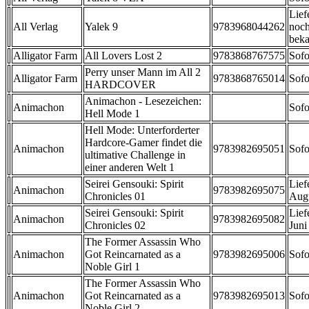
Lief
All Verlag
Yalek 9
9783968044262
noch
beka
Alligator Farm
All Lovers Lost 2
9783868767575
Sofo
Perry unser Mann im All 2
Alligator Farm
9783868765014
Sofo
HARDCOVER
Animachon - Lesezeichen:
Animachon
Sofo
Hell Mode 1
Hell Mode: Unterforderter
Hardcore-Gamer findet die
Animachon
9783982695051
Sofo
ultimative Challenge in
einer anderen Welt 1
Seirei Gensouki: Spirit
Lief
Animachon
9783982695075
Chronicles 01
Aug
Seirei Gensouki: Spirit
Lief
Animachon
9783982695082
Chronicles 02
Juni
The Former Assassin Who
Animachon
Got Reincarnated as a
9783982695006
Sofo
Noble Girl 1
The Former Assassin Who
Animachon
Got Reincarnated as a
9783982695013
Sofo
Noble Girl 2