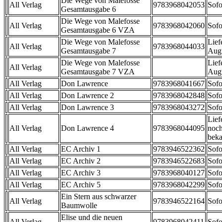
Die Wege von Malefosse
All Verlag
9783968042053
Sofo
Gesamtausgabe 6
Die Wege von Malefosse
All Verlag
9783968042060
Sofo
Gesamtausgabe 6 VZA
Die Wege von Malefosse
Lief
All Verlag
9783968044033
Gesamtausgabe 7
Aug
Die Wege von Malefosse
Lief
All Verlag
Gesamtausgabe 7 VZA
Aug
All Verlag
Don Lawrence
9783968041667
Sofo
All Verlag
Don Lawrence 2
9783968042848
Sofo
All Verlag
Don Lawrence 3
9783968043272
Sofo
Lief
All Verlag
Don Lawrence 4
9783968044095
noch
beka
All Verlag
EC Archiv 1
9783946522362
Sofo
All Verlag
EC Archiv 2
9783946522683
Sofo
All Verlag
EC Archiv 3
9783968040127
Sofo
All Verlag
EC Archiv 5
9783968042299
Sofo
Ein Stern aus schwarzer
All Verlag
9783946522164
Sofo
Baumwolle
Elise und die neuen
All Verlag
9783968042411
Sofo