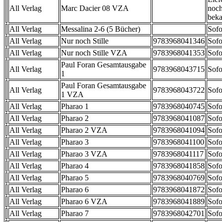
All Verlag
Marc Dacier 08 VZA
noch
beka
All Verlag
Messalina 2-6 (5 Bücher)
Sofo
All Verlag
Nur noch Stille
9783968041346
Sofo
All Verlag
Nur noch Stille VZA
9783968041353
Sofo
Paul Foran Gesamtausgabe
All Verlag
9783968043715
Sofo
1
Paul Foran Gesamtausgabe
All Verlag
9783968043722
Sofo
1 VZA
All Verlag
Pharao 1
9783968040745
Sofo
All Verlag
Pharao 2
9783968041087
Sofo
All Verlag
Pharao 2 VZA
9783968041094
Sofo
All Verlag
Pharao 3
9783968041100
Sofo
All Verlag
Pharao 3 VZA
9783968041117
Sofo
All Verlag
Pharao 4
9783968041858
Sofo
All Verlag
Pharao 5
9783968040769
Sofo
All Verlag
Pharao 6
9783968041872
Sofo
All Verlag
Pharao 6 VZA
9783968041889
Sofo
All Verlag
Pharao 7
9783968042701
Sofo