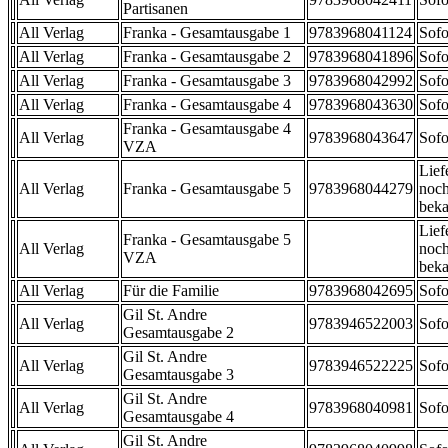
Partisanen
All Verlag
Franka - Gesamtausgabe 1
9783968041124
Sofo
All Verlag
Franka - Gesamtausgabe 2
9783968041896
Sofo
All Verlag
Franka - Gesamtausgabe 3
9783968042992
Sofo
All Verlag
Franka - Gesamtausgabe 4
9783968043630
Sofo
Franka - Gesamtausgabe 4
All Verlag
9783968043647
Sofo
VZA
Lief
All Verlag
Franka - Gesamtausgabe 5
9783968044279
noch
beka
Lief
Franka - Gesamtausgabe 5
All Verlag
noch
VZA
beka
All Verlag
Für die Familie
9783968042695
Sofo
Gil St. Andre
All Verlag
9783946522003
Sofo
Gesamtausgabe 2
Gil St. Andre
All Verlag
9783946522225
Sofo
Gesamtausgabe 3
Gil St. Andre
All Verlag
9783968040981
Sofo
Gesamtausgabe 4
Gil St. Andre