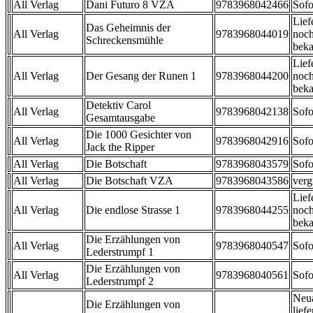
All Verlag
Dani Futuro 8 VZA
9783968042466
Sofo
Lief
Das Geheimnis der
All Verlag
9783968044019
noch
Schreckensmühle
beka
Lief
All Verlag
Der Gesang der Runen 1
9783968044200
noch
beka
Detektiv Carol
All Verlag
9783968042138
Sofo
Gesamtausgabe
Die 1000 Gesichter von
All Verlag
9783968042916
Sofo
Jack the Ripper
All Verlag
Die Botschaft
9783968043579
Sofo
All Verlag
Die Botschaft VZA
9783968043586
verg
Lief
All Verlag
Die endlose Strasse 1
9783968044255
noch
beka
Die Erzählungen von
All Verlag
9783968040547
Sofo
Lederstrumpf 1
Die Erzählungen von
All Verlag
9783968040561
Sofo
Lederstrumpf 2
Neu
Die Erzählungen von
liefe