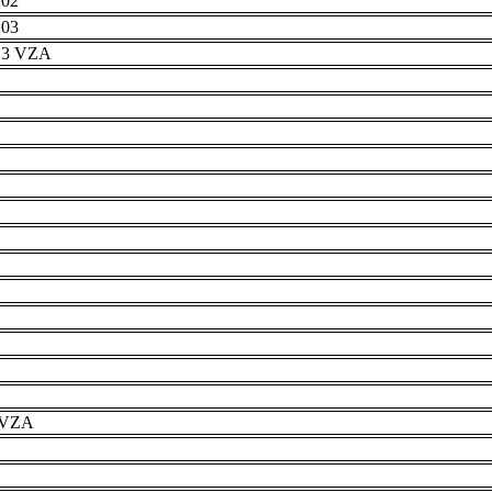
 02
 03
r 3 VZA
e VZA