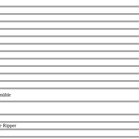
mühle
e Ripper