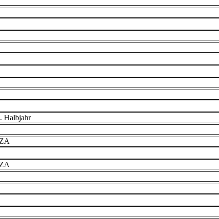
. Halbjahr
VZA
VZA