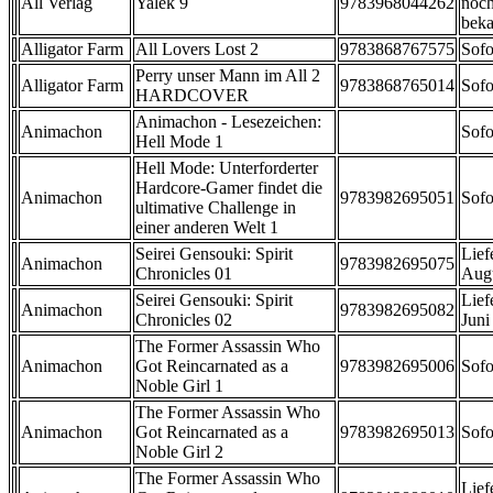
All Verlag
Yalek 9
9783968044262
noch
beka
Alligator Farm
All Lovers Lost 2
9783868767575
Sofo
Perry unser Mann im All 2
Alligator Farm
9783868765014
Sofo
HARDCOVER
Animachon - Lesezeichen:
Animachon
Sofo
Hell Mode 1
Hell Mode: Unterforderter
Hardcore-Gamer findet die
Animachon
9783982695051
Sofo
ultimative Challenge in
einer anderen Welt 1
Seirei Gensouki: Spirit
Lief
Animachon
9783982695075
Chronicles 01
Aug
Seirei Gensouki: Spirit
Lief
Animachon
9783982695082
Chronicles 02
Juni
The Former Assassin Who
Animachon
Got Reincarnated as a
9783982695006
Sofo
Noble Girl 1
The Former Assassin Who
Animachon
Got Reincarnated as a
9783982695013
Sofo
Noble Girl 2
The Former Assassin Who
Lief