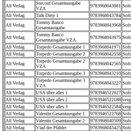
Surcouf Gesamtausgabe
All Verlag
9783968043081
Sofo
VZA
All Verlag
Talk Dirty 1
9783968043784
Sofo
Tommy Banco
All Verlag
9783968043968
Sofo
Gesamtausgabe
Tommy Banco
All Verlag
9783968043975
Sofo
Gesamtausgabe VZA
All Verlag
Torpedo Gesamtausgabe 1
9783968041971
Sofo
All Verlag
Torpedo Gesamtausgabe 2
9783968042558
Sofo
Torpedo Gesamtausgabe 2
All Verlag
9783968042565
Sofo
VZA
All Verlag
Torpedo Gesamtausgabe 3
9783968043210
Sofo
Torpedo Gesamtausgabe 3
All Verlag
9783968043227
Sofo
VZA
All Verlag
USA über alles 1
9783946522027
Sofo
All Verlag
USA über alles 2
9783946522188
verg
All Verlag
USA über alles 3
9783946522584
verg
All Verlag
Valentin Gesamtausgabe 1
9783946522768
Sofo
All Verlag
Valentin Gesamtausgabe 2
9783968040509
Sofo
All Verlag
Vlad der Pfähler
9783968043425
Sofo