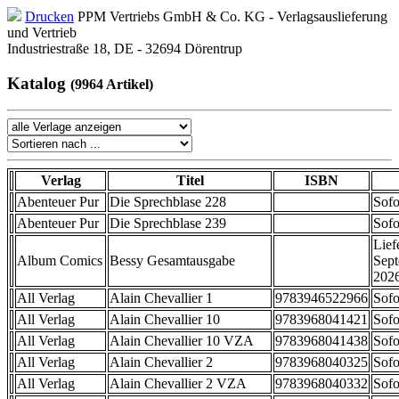
Drucken
PPM Vertriebs GmbH & Co. KG - Verlagsauslieferung
und Vertrieb
Industriestraße 18, DE - 32694 Dörentrup
Katalog
(9964 Artikel)
Verlag
Titel
ISBN
Abenteuer Pur
Die Sprechblase 228
Sofo
Abenteuer Pur
Die Sprechblase 239
Sofo
Lief
Album Comics
Bessy Gesamtausgabe
Sep
202
All Verlag
Alain Chevallier 1
9783946522966
Sofo
All Verlag
Alain Chevallier 10
9783968041421
Sofo
All Verlag
Alain Chevallier 10 VZA
9783968041438
Sofo
All Verlag
Alain Chevallier 2
9783968040325
Sofo
All Verlag
Alain Chevallier 2 VZA
9783968040332
Sofo