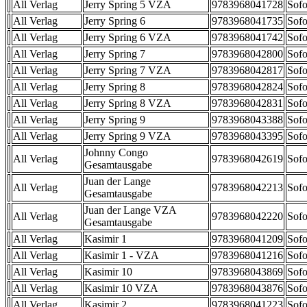
All Verlag
Jerry Spring 5 VZA
9783968041728
Sofo
All Verlag
Jerry Spring 6
9783968041735
Sofo
All Verlag
Jerry Spring 6 VZA
9783968041742
Sofo
All Verlag
Jerry Spring 7
9783968042800
Sofo
All Verlag
Jerry Spring 7 VZA
9783968042817
Sofo
All Verlag
Jerry Spring 8
9783968042824
Sofo
All Verlag
Jerry Spring 8 VZA
9783968042831
Sofo
All Verlag
Jerry Spring 9
9783968043388
Sofo
All Verlag
Jerry Spring 9 VZA
9783968043395
Sofo
Johnny Congo
All Verlag
9783968042619
Sofo
Gesamtausgabe
Juan der Lange
All Verlag
9783968042213
Sofo
Gesamtausgabe
Juan der Lange VZA
All Verlag
9783968042220
Sofo
Gesamtausgabe
All Verlag
Kasimir 1
9783968041209
Sofo
All Verlag
Kasimir 1 - VZA
9783968041216
Sofo
All Verlag
Kasimir 10
9783968043869
Sofo
All Verlag
Kasimir 10 VZA
9783968043876
Sofo
All Verlag
Kasimir 2
9783968041223
Sofo