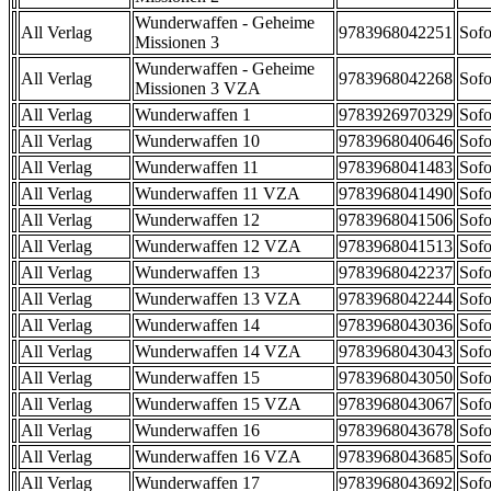
Wunderwaffen - Geheime
All Verlag
9783968042251
Sofo
Missionen 3
Wunderwaffen - Geheime
All Verlag
9783968042268
Sofo
Missionen 3 VZA
All Verlag
Wunderwaffen 1
9783926970329
Sofo
All Verlag
Wunderwaffen 10
9783968040646
Sofo
All Verlag
Wunderwaffen 11
9783968041483
Sofo
All Verlag
Wunderwaffen 11 VZA
9783968041490
Sofo
All Verlag
Wunderwaffen 12
9783968041506
Sofo
All Verlag
Wunderwaffen 12 VZA
9783968041513
Sofo
All Verlag
Wunderwaffen 13
9783968042237
Sofo
All Verlag
Wunderwaffen 13 VZA
9783968042244
Sofo
All Verlag
Wunderwaffen 14
9783968043036
Sofo
All Verlag
Wunderwaffen 14 VZA
9783968043043
Sofo
All Verlag
Wunderwaffen 15
9783968043050
Sofo
All Verlag
Wunderwaffen 15 VZA
9783968043067
Sofo
All Verlag
Wunderwaffen 16
9783968043678
Sofo
All Verlag
Wunderwaffen 16 VZA
9783968043685
Sofo
All Verlag
Wunderwaffen 17
9783968043692
Sofo