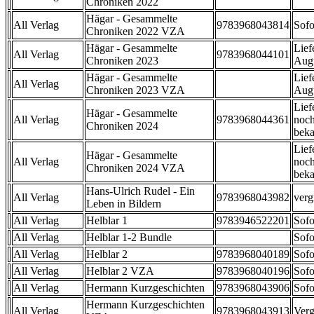
Chroniken 2022
Hägar - Gesammelte
All Verlag
9783968043814
Sofo
Chroniken 2022 VZA
Hägar - Gesammelte
Lief
All Verlag
9783968044101
Chroniken 2023
Aug
Hägar - Gesammelte
Lief
All Verlag
Chroniken 2023 VZA
Aug
Lief
Hägar - Gesammelte
All Verlag
9783968044361
noch
Chroniken 2024
beka
Lief
Hägar - Gesammelte
All Verlag
noch
Chroniken 2024 VZA
beka
Hans-Ulrich Rudel - Ein
All Verlag
9783968043982
verg
Leben in Bildern
All Verlag
Helblar 1
9783946522201
Sofo
All Verlag
Helblar 1-2 Bundle
Sofo
All Verlag
Helblar 2
9783968040189
Sofo
All Verlag
Helblar 2 VZA
9783968040196
Sofo
All Verlag
Hermann Kurzgeschichten
9783968043906
Sofo
Hermann Kurzgeschichten
All Verlag
9783968043913
Verg