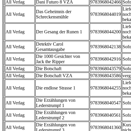
All Verlag
Dani Futuro 8 VZA
9783968042466
Sofo
Lief
Das Geheimnis der
All Verlag
9783968044019
noch
Schreckensmühle
beka
Lief
All Verlag
Der Gesang der Runen 1
9783968044200
noch
beka
Detektiv Carol
All Verlag
9783968042138
Sofo
Gesamtausgabe
Die 1000 Gesichter von
All Verlag
9783968042916
Sofo
Jack the Ripper
All Verlag
Die Botschaft
9783968043579
Sofo
All Verlag
Die Botschaft VZA
9783968043586
verg
Lief
All Verlag
Die endlose Strasse 1
9783968044255
noch
beka
Die Erzählungen von
All Verlag
9783968040547
Sofo
Lederstrumpf 1
Die Erzählungen von
All Verlag
9783968040561
Sofo
Lederstrumpf 2
Die Erzählungen von
Kurz
All Verlag
9783968041360
Lederstrumpf 3
nicht