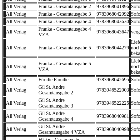
All Verlag
Franka - Gesamtausgabe 2
9783968041896
Sofo
All Verlag
Franka - Gesamtausgabe 3
9783968042992
Sofo
All Verlag
Franka - Gesamtausgabe 4
9783968043630
Sofo
Franka - Gesamtausgabe 4
All Verlag
9783968043647
verg
VZA
Lief
All Verlag
Franka - Gesamtausgabe 5
9783968044279
noch
beka
Lief
Franka - Gesamtausgabe 5
All Verlag
noch
VZA
beka
All Verlag
Für die Familie
9783968042695
Sofo
Gil St. Andre
All Verlag
9783946522003
Sofo
Gesamtausgabe 2
Gil St. Andre
All Verlag
9783946522225
Sofo
Gesamtausgabe 3
Gil St. Andre
All Verlag
9783968040981
Sofo
Gesamtausgabe 4
Gil St. Andre
All Verlag
9783968040998
Sofo
Gesamtausgabe 4 VZA
Hägar - Gesammelte