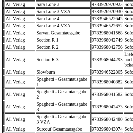
All Verlag
Sara Lone 3
9783926970923
Sofo
All Verlag
Sara Lone 3 VZA
9783926970930
Sofo
All Verlag
Sara Lone 4
9783946522645
Sofo
All Verlag
Sara Lone 4 VZA
9783946522652
Sofo
All Verlag
Sarvan Gesamtausgabe
9783968041568
Sofo
All Verlag
Section R 1
9783968042749
Sofo
All Verlag
Section R 2
9783968042756
Sofo
Lief
All Verlag
Section R 3
9783968044293
noch
beka
All Verlag
Slowburn
9783946522805
Sofo
Spaghetti - Gesamtausgabe
All Verlag
9783968040882
Sofo
1
Spaghetti - Gesamtausgabe
All Verlag
9783968041582
Sofo
2
Spaghetti - Gesamtausgabe
All Verlag
9783968042473
Sofo
3
Spaghetti - Gesamtausgabe
All Verlag
9783968042480
Sofo
3 VZA
All Verlag
Surcouf Gesamtausgabe
9783968043074
Sofo