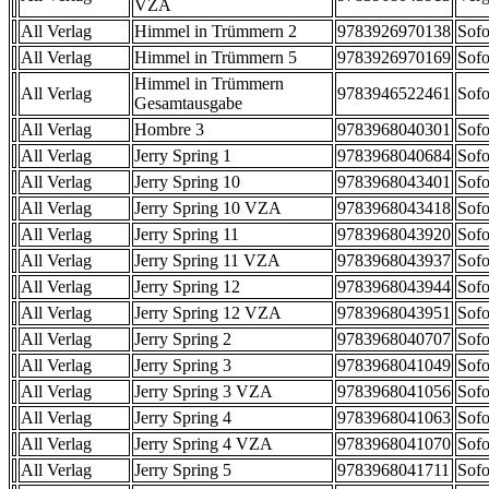
VZA
All Verlag
Himmel in Trümmern 2
9783926970138
Sofo
All Verlag
Himmel in Trümmern 5
9783926970169
Sofo
Himmel in Trümmern
All Verlag
9783946522461
Sofo
Gesamtausgabe
All Verlag
Hombre 3
9783968040301
Sofo
All Verlag
Jerry Spring 1
9783968040684
Sofo
All Verlag
Jerry Spring 10
9783968043401
Sofo
All Verlag
Jerry Spring 10 VZA
9783968043418
Sofo
All Verlag
Jerry Spring 11
9783968043920
Sofo
All Verlag
Jerry Spring 11 VZA
9783968043937
Sofo
All Verlag
Jerry Spring 12
9783968043944
Sofo
All Verlag
Jerry Spring 12 VZA
9783968043951
Sofo
All Verlag
Jerry Spring 2
9783968040707
Sofo
All Verlag
Jerry Spring 3
9783968041049
Sofo
All Verlag
Jerry Spring 3 VZA
9783968041056
Sofo
All Verlag
Jerry Spring 4
9783968041063
Sofo
All Verlag
Jerry Spring 4 VZA
9783968041070
Sofo
All Verlag
Jerry Spring 5
9783968041711
Sofo