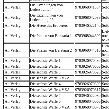
Die Erzählungen von
All Verlag
9783968041384
Sofo
Lederstrumpf 4
Die Erzählungen von
All Verlag
9783968042039
Sofo
Lederstrumpf 5
All Verlag
Die Heere des Eroberers
9783946522140
Sofo
Lief
All Verlag
Die Piraten von Barataria 1
9783968044309
noch
beka
Lief
All Verlag
Die Piraten von Barataria 2
9783968044316
noch
beka
All Verlag
Die sechste Waffe 1
9783926970480
Sofo
All Verlag
Die sechste Waffe 2
9783926970503
Sofo
All Verlag
Die sechste Waffe 3
9783926970626
Sofo
All Verlag
Die sechste Waffe 3 VZA
Sofo
All Verlag
Die sechste Waffe 4
9783926970800
Sofo
All Verlag
Die sechste Waffe 4 VZA
9783926970817
Sofo
All Verlag
Die sechste Waffe 5
9783946522089
Sofo
All Verlag
Die sechste Waffe 6
9783968040066
Sofo
All Verlag
Die sechste Waffe 6 VZA
9783968040073
Sofo