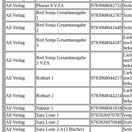
All Verlag
Pharao 8 VZA
9783968042732
Sofo
Red Sonja Gesamtausgabe
All Verlag
9783968042787
Sofo
1
Red Sonja Gesamtausgabe
All Verlag
9783968043449
Sofo
2
Lief
Red Sonja Gesamtausgabe
All Verlag
9783968044187
noch
3
beka
Lief
Red Sonja Gesamtausgabe
All Verlag
noch
3 VZA
beka
Lief
All Verlag
Rotbart 1
9783968044217
noch
beka
Lief
All Verlag
Rotbart 2
9783968044224
noch
beka
All Verlag
Salazar 1
9783968041834
Sofo
All Verlag
Sara Lone 1
9783926970787
verg
All Verlag
Sara Lone 2
9783926970848
Sofo
All Verlag
Sara Lone 2-4 (3 Bücher)
Sofo