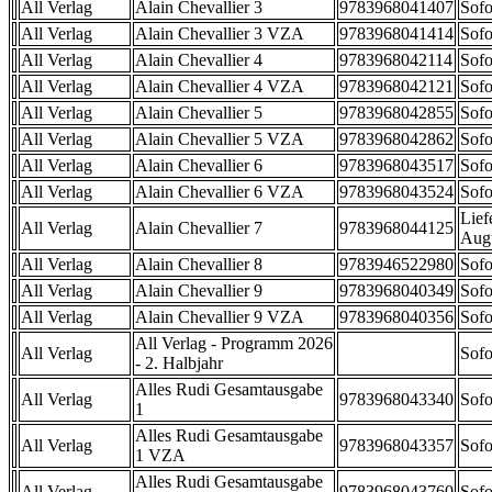
All Verlag
Alain Chevallier 3
9783968041407
Sofo
All Verlag
Alain Chevallier 3 VZA
9783968041414
Sofo
All Verlag
Alain Chevallier 4
9783968042114
Sofo
All Verlag
Alain Chevallier 4 VZA
9783968042121
Sofo
All Verlag
Alain Chevallier 5
9783968042855
Sofo
All Verlag
Alain Chevallier 5 VZA
9783968042862
Sofo
All Verlag
Alain Chevallier 6
9783968043517
Sofo
All Verlag
Alain Chevallier 6 VZA
9783968043524
Sofo
Lief
All Verlag
Alain Chevallier 7
9783968044125
Aug
All Verlag
Alain Chevallier 8
9783946522980
Sofo
All Verlag
Alain Chevallier 9
9783968040349
Sofo
All Verlag
Alain Chevallier 9 VZA
9783968040356
Sofo
All Verlag - Programm 2026
All Verlag
Sofo
- 2. Halbjahr
Alles Rudi Gesamtausgabe
All Verlag
9783968043340
Sofo
1
Alles Rudi Gesamtausgabe
All Verlag
9783968043357
Sofo
1 VZA
Alles Rudi Gesamtausgabe
All Verlag
9783968043760
Sofo