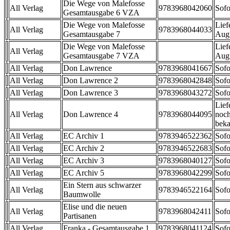
Die Wege von Malefosse
All Verlag
9783968042060
Sofo
Gesamtausgabe 6 VZA
Die Wege von Malefosse
Lief
All Verlag
9783968044033
Gesamtausgabe 7
Aug
Die Wege von Malefosse
Lief
All Verlag
Gesamtausgabe 7 VZA
Aug
All Verlag
Don Lawrence
9783968041667
Sofo
All Verlag
Don Lawrence 2
9783968042848
Sofo
All Verlag
Don Lawrence 3
9783968043272
Sofo
Lief
All Verlag
Don Lawrence 4
9783968044095
noch
beka
All Verlag
EC Archiv 1
9783946522362
Sofo
All Verlag
EC Archiv 2
9783946522683
Sofo
All Verlag
EC Archiv 3
9783968040127
Sofo
All Verlag
EC Archiv 5
9783968042299
Sofo
Ein Stern aus schwarzer
All Verlag
9783946522164
Sofo
Baumwolle
Elise und die neuen
All Verlag
9783968042411
Sofo
Partisanen
All Verlag
Franka - Gesamtausgabe 1
9783968041124
Sofo