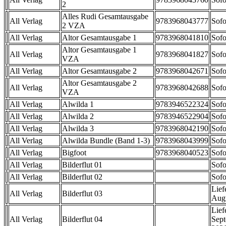
2
Alles Rudi Gesamtausgabe
All Verlag
9783968043777
Sofo
2 VZA
All Verlag
Altor Gesamtausgabe 1
9783968041810
Sofo
Altor Gesamtausgabe 1
All Verlag
9783968041827
Sofo
VZA
All Verlag
Altor Gesamtausgabe 2
9783968042671
Sofo
Altor Gesamtausgabe 2
All Verlag
9783968042688
Sofo
VZA
All Verlag
Alwilda 1
9783946522324
Sofo
All Verlag
Alwilda 2
9783946522904
Sofo
All Verlag
Alwilda 3
9783968042190
Sofo
All Verlag
Alwilda Bundle (Band 1-3)
9783968043999
Sofo
All Verlag
Bigfoot
9783968040523
Sofo
All Verlag
Bilderflut 01
Sofo
All Verlag
Bilderflut 02
Sofo
Lief
All Verlag
Bilderflut 03
Aug
Lief
All Verlag
Bilderflut 04
Sep