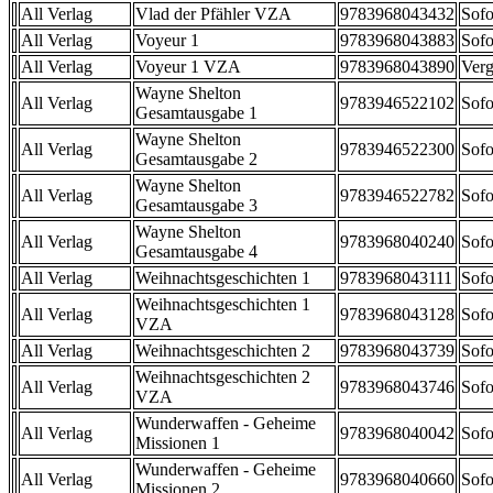
All Verlag
Vlad der Pfähler VZA
9783968043432
Sofo
All Verlag
Voyeur 1
9783968043883
Sofo
All Verlag
Voyeur 1 VZA
9783968043890
Verg
Wayne Shelton
All Verlag
9783946522102
Sofo
Gesamtausgabe 1
Wayne Shelton
All Verlag
9783946522300
Sofo
Gesamtausgabe 2
Wayne Shelton
All Verlag
9783946522782
Sofo
Gesamtausgabe 3
Wayne Shelton
All Verlag
9783968040240
Sofo
Gesamtausgabe 4
All Verlag
Weihnachtsgeschichten 1
9783968043111
Sofo
Weihnachtsgeschichten 1
All Verlag
9783968043128
Sofo
VZA
All Verlag
Weihnachtsgeschichten 2
9783968043739
Sofo
Weihnachtsgeschichten 2
All Verlag
9783968043746
Sofo
VZA
Wunderwaffen - Geheime
All Verlag
9783968040042
Sofo
Missionen 1
Wunderwaffen - Geheime
All Verlag
9783968040660
Sofo
Missionen 2