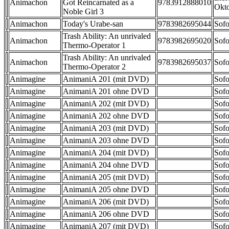
Animachon
Got Reincarnated as a
9783912888010
Okt
Noble Girl 3
Animachon
Today's Urabe-san
9783982695044
Sofo
Trash Ability: An unrivaled
Animachon
9783982695020
Sofo
Thermo-Operator 1
Trash Ability: An unrivaled
Animachon
9783982695037
Sofo
Thermo-Operator 2
Animagine
AnimaniA 201 (mit DVD)
Sofo
Animagine
AnimaniA 201 ohne DVD
Sofo
Animagine
AnimaniA 202 (mit DVD)
Sofo
Animagine
AnimaniA 202 ohne DVD
Sofo
Animagine
AnimaniA 203 (mit DVD)
Sofo
Animagine
AnimaniA 203 ohne DVD
Sofo
Animagine
AnimaniA 204 (mit DVD)
Sofo
Animagine
AnimaniA 204 ohne DVD
Sofo
Animagine
AnimaniA 205 (mit DVD)
Sofo
Animagine
AnimaniA 205 ohne DVD
Sofo
Animagine
AnimaniA 206 (mit DVD)
Sofo
Animagine
AnimaniA 206 ohne DVD
Sofo
Animagine
AnimaniA 207 (mit DVD)
Sofo