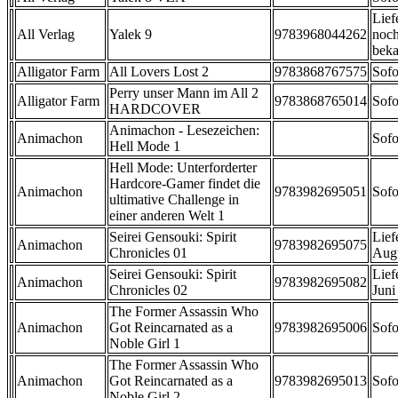
Lief
All Verlag
Yalek 9
9783968044262
noch
beka
Alligator Farm
All Lovers Lost 2
9783868767575
Sofo
Perry unser Mann im All 2
Alligator Farm
9783868765014
Sofo
HARDCOVER
Animachon - Lesezeichen:
Animachon
Sofo
Hell Mode 1
Hell Mode: Unterforderter
Hardcore-Gamer findet die
Animachon
9783982695051
Sofo
ultimative Challenge in
einer anderen Welt 1
Seirei Gensouki: Spirit
Lief
Animachon
9783982695075
Chronicles 01
Aug
Seirei Gensouki: Spirit
Lief
Animachon
9783982695082
Chronicles 02
Juni
The Former Assassin Who
Animachon
Got Reincarnated as a
9783982695006
Sofo
Noble Girl 1
The Former Assassin Who
Animachon
Got Reincarnated as a
9783982695013
Sofo
Noble Girl 2