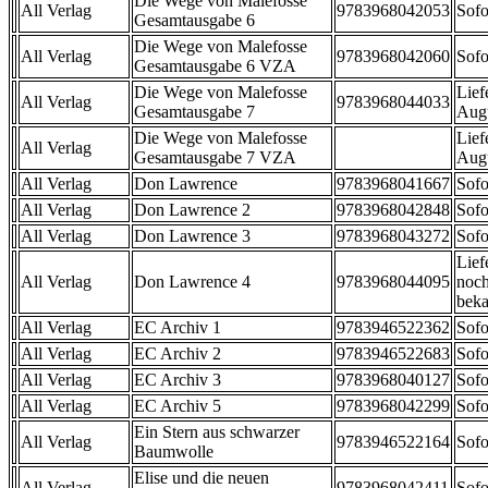
Die Wege von Malefosse
All Verlag
9783968042053
Sofo
Gesamtausgabe 6
Die Wege von Malefosse
All Verlag
9783968042060
Sofo
Gesamtausgabe 6 VZA
Die Wege von Malefosse
Lief
All Verlag
9783968044033
Gesamtausgabe 7
Aug
Die Wege von Malefosse
Lief
All Verlag
Gesamtausgabe 7 VZA
Aug
All Verlag
Don Lawrence
9783968041667
Sofo
All Verlag
Don Lawrence 2
9783968042848
Sofo
All Verlag
Don Lawrence 3
9783968043272
Sofo
Lief
All Verlag
Don Lawrence 4
9783968044095
noch
beka
All Verlag
EC Archiv 1
9783946522362
Sofo
All Verlag
EC Archiv 2
9783946522683
Sofo
All Verlag
EC Archiv 3
9783968040127
Sofo
All Verlag
EC Archiv 5
9783968042299
Sofo
Ein Stern aus schwarzer
All Verlag
9783946522164
Sofo
Baumwolle
Elise und die neuen
All Verlag
9783968042411
Sofo