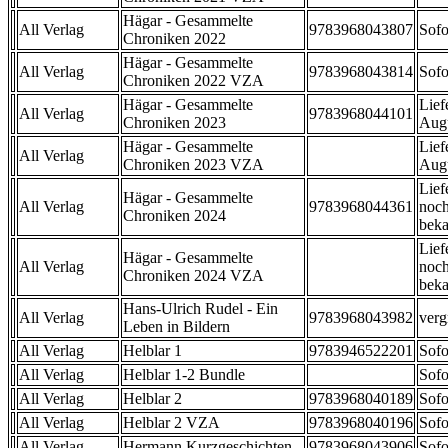
Hägar - Gesammelte
All Verlag
9783968043807
Sofo
Chroniken 2022
Hägar - Gesammelte
All Verlag
9783968043814
Sofo
Chroniken 2022 VZA
Hägar - Gesammelte
Lief
All Verlag
9783968044101
Chroniken 2023
Aug
Hägar - Gesammelte
Lief
All Verlag
Chroniken 2023 VZA
Aug
Lief
Hägar - Gesammelte
All Verlag
9783968044361
noch
Chroniken 2024
beka
Lief
Hägar - Gesammelte
All Verlag
noch
Chroniken 2024 VZA
beka
Hans-Ulrich Rudel - Ein
All Verlag
9783968043982
verg
Leben in Bildern
All Verlag
Helblar 1
9783946522201
Sofo
All Verlag
Helblar 1-2 Bundle
Sofo
All Verlag
Helblar 2
9783968040189
Sofo
All Verlag
Helblar 2 VZA
9783968040196
Sofo
All Verlag
Hermann Kurzgeschichten
9783968043906
Sofo