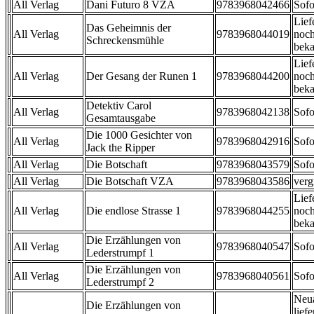
All Verlag
Dani Futuro 8 VZA
9783968042466
Sofo
Lief
Das Geheimnis der
All Verlag
9783968044019
noch
Schreckensmühle
beka
Lief
All Verlag
Der Gesang der Runen 1
9783968044200
noch
beka
Detektiv Carol
All Verlag
9783968042138
Sofo
Gesamtausgabe
Die 1000 Gesichter von
All Verlag
9783968042916
Sofo
Jack the Ripper
All Verlag
Die Botschaft
9783968043579
Sofo
All Verlag
Die Botschaft VZA
9783968043586
verg
Lief
All Verlag
Die endlose Strasse 1
9783968044255
noch
beka
Die Erzählungen von
All Verlag
9783968040547
Sofo
Lederstrumpf 1
Die Erzählungen von
All Verlag
9783968040561
Sofo
Lederstrumpf 2
Neu
Die Erzählungen von
liefe