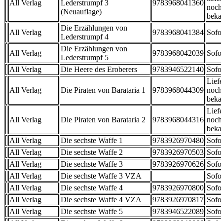
All Verlag
Lederstrumpf 3
9783968041360
noch
(Neuauflage)
beka
Die Erzählungen von
All Verlag
9783968041384
Sofo
Lederstrumpf 4
Die Erzählungen von
All Verlag
9783968042039
Sofo
Lederstrumpf 5
All Verlag
Die Heere des Eroberers
9783946522140
Sofo
Lief
All Verlag
Die Piraten von Barataria 1
9783968044309
noch
beka
Lief
All Verlag
Die Piraten von Barataria 2
9783968044316
noch
beka
All Verlag
Die sechste Waffe 1
9783926970480
Sofo
All Verlag
Die sechste Waffe 2
9783926970503
Sofo
All Verlag
Die sechste Waffe 3
9783926970626
Sofo
All Verlag
Die sechste Waffe 3 VZA
Sofo
All Verlag
Die sechste Waffe 4
9783926970800
Sofo
All Verlag
Die sechste Waffe 4 VZA
9783926970817
Sofo
All Verlag
Die sechste Waffe 5
9783946522089
Sofo