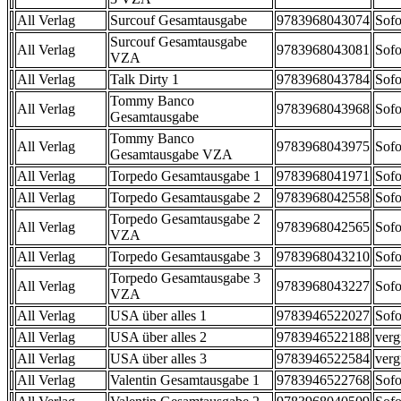
All Verlag
Surcouf Gesamtausgabe
9783968043074
Sofo
Surcouf Gesamtausgabe
All Verlag
9783968043081
Sofo
VZA
All Verlag
Talk Dirty 1
9783968043784
Sofo
Tommy Banco
All Verlag
9783968043968
Sofo
Gesamtausgabe
Tommy Banco
All Verlag
9783968043975
Sofo
Gesamtausgabe VZA
All Verlag
Torpedo Gesamtausgabe 1
9783968041971
Sofo
All Verlag
Torpedo Gesamtausgabe 2
9783968042558
Sofo
Torpedo Gesamtausgabe 2
All Verlag
9783968042565
Sofo
VZA
All Verlag
Torpedo Gesamtausgabe 3
9783968043210
Sofo
Torpedo Gesamtausgabe 3
All Verlag
9783968043227
Sofo
VZA
All Verlag
USA über alles 1
9783946522027
Sofo
All Verlag
USA über alles 2
9783946522188
verg
All Verlag
USA über alles 3
9783946522584
verg
All Verlag
Valentin Gesamtausgabe 1
9783946522768
Sofo