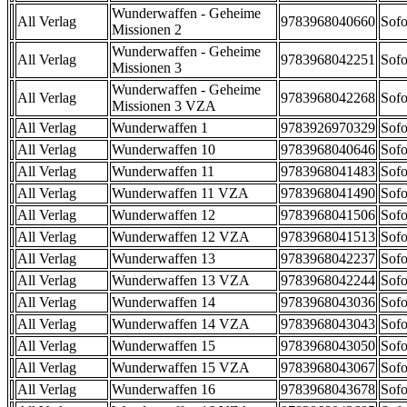
Wunderwaffen - Geheime
All Verlag
9783968040660
Sofo
Missionen 2
Wunderwaffen - Geheime
All Verlag
9783968042251
Sofo
Missionen 3
Wunderwaffen - Geheime
All Verlag
9783968042268
Sofo
Missionen 3 VZA
All Verlag
Wunderwaffen 1
9783926970329
Sofo
All Verlag
Wunderwaffen 10
9783968040646
Sofo
All Verlag
Wunderwaffen 11
9783968041483
Sofo
All Verlag
Wunderwaffen 11 VZA
9783968041490
Sofo
All Verlag
Wunderwaffen 12
9783968041506
Sofo
All Verlag
Wunderwaffen 12 VZA
9783968041513
Sofo
All Verlag
Wunderwaffen 13
9783968042237
Sofo
All Verlag
Wunderwaffen 13 VZA
9783968042244
Sofo
All Verlag
Wunderwaffen 14
9783968043036
Sofo
All Verlag
Wunderwaffen 14 VZA
9783968043043
Sofo
All Verlag
Wunderwaffen 15
9783968043050
Sofo
All Verlag
Wunderwaffen 15 VZA
9783968043067
Sofo
All Verlag
Wunderwaffen 16
9783968043678
Sofo