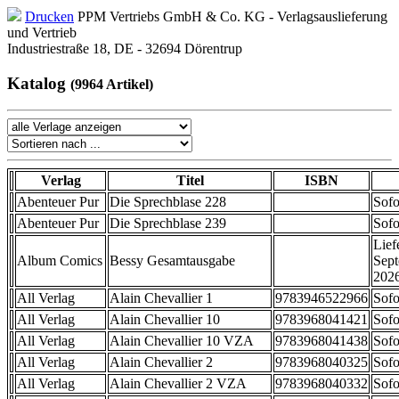
Drucken
PPM Vertriebs GmbH & Co. KG - Verlagsauslieferung
und Vertrieb
Industriestraße 18, DE - 32694 Dörentrup
Katalog
(9964 Artikel)
Verlag
Titel
ISBN
Abenteuer Pur
Die Sprechblase 228
Sofo
Abenteuer Pur
Die Sprechblase 239
Sofo
Lief
Album Comics
Bessy Gesamtausgabe
Sep
202
All Verlag
Alain Chevallier 1
9783946522966
Sofo
All Verlag
Alain Chevallier 10
9783968041421
Sofo
All Verlag
Alain Chevallier 10 VZA
9783968041438
Sofo
All Verlag
Alain Chevallier 2
9783968040325
Sofo
All Verlag
Alain Chevallier 2 VZA
9783968040332
Sofo