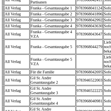
Partisanen
All Verlag
Franka - Gesamtausgabe 1
9783968041124
Sofo
All Verlag
Franka - Gesamtausgabe 2
9783968041896
Sofo
All Verlag
Franka - Gesamtausgabe 3
9783968042992
Sofo
All Verlag
Franka - Gesamtausgabe 4
9783968043630
Sofo
Franka - Gesamtausgabe 4
All Verlag
9783968043647
Sofo
VZA
Lief
All Verlag
Franka - Gesamtausgabe 5
9783968044279
noch
beka
Lief
Franka - Gesamtausgabe 5
All Verlag
noch
VZA
beka
All Verlag
Für die Familie
9783968042695
Sofo
Gil St. Andre
All Verlag
9783946522003
Sofo
Gesamtausgabe 2
Gil St. Andre
All Verlag
9783946522225
Sofo
Gesamtausgabe 3
Gil St. Andre
All Verlag
9783968040981
Sofo
Gesamtausgabe 4
Gil St. Andre