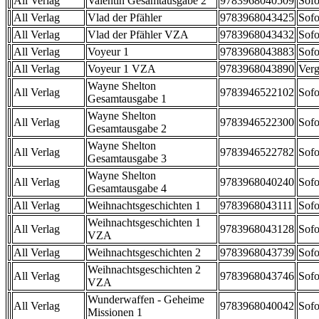
All Verlag
Valentin Gesamtausgabe 2
9783968040509
Sofo
All Verlag
Vlad der Pfähler
9783968043425
Sofo
All Verlag
Vlad der Pfähler VZA
9783968043432
Sofo
All Verlag
Voyeur 1
9783968043883
Sofo
All Verlag
Voyeur 1 VZA
9783968043890
Verg
Wayne Shelton
All Verlag
9783946522102
Sofo
Gesamtausgabe 1
Wayne Shelton
All Verlag
9783946522300
Sofo
Gesamtausgabe 2
Wayne Shelton
All Verlag
9783946522782
Sofo
Gesamtausgabe 3
Wayne Shelton
All Verlag
9783968040240
Sofo
Gesamtausgabe 4
All Verlag
Weihnachtsgeschichten 1
9783968043111
Sofo
Weihnachtsgeschichten 1
All Verlag
9783968043128
Sofo
VZA
All Verlag
Weihnachtsgeschichten 2
9783968043739
Sofo
Weihnachtsgeschichten 2
All Verlag
9783968043746
Sofo
VZA
Wunderwaffen - Geheime
All Verlag
9783968040042
Sofo
Missionen 1