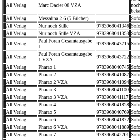
All Verlag
Marc Dacier 08 VZA
noch
beka
All Verlag
Messalina 2-6 (5 Bücher)
Sofo
All Verlag
Nur noch Stille
9783968041346
Sofo
All Verlag
Nur noch Stille VZA
9783968041353
Sofo
Paul Foran Gesamtausgabe
All Verlag
9783968043715
Sofo
1
Paul Foran Gesamtausgabe
All Verlag
9783968043722
Sofo
1 VZA
All Verlag
Pharao 1
9783968040745
Sofo
All Verlag
Pharao 2
9783968041087
Sofo
All Verlag
Pharao 2 VZA
9783968041094
Sofo
All Verlag
Pharao 3
9783968041100
Sofo
All Verlag
Pharao 3 VZA
9783968041117
Sofo
All Verlag
Pharao 4
9783968041858
Sofo
All Verlag
Pharao 5
9783968040769
Sofo
All Verlag
Pharao 6
9783968041872
Sofo
All Verlag
Pharao 6 VZA
9783968041889
Sofo
All Verlag
Pharao 7
9783968042701
Sofo