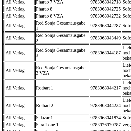
All Verlag
Pharao 7 VZA
9783968042718
Sofo
All Verlag
Pharao 8
9783968042725
Sofo
All Verlag
Pharao 8 VZA
9783968042732
Sofo
Red Sonja Gesamtausgabe
All Verlag
9783968042787
Sofo
1
Red Sonja Gesamtausgabe
All Verlag
9783968043449
Sofo
2
Lief
Red Sonja Gesamtausgabe
All Verlag
9783968044187
noch
3
beka
Lief
Red Sonja Gesamtausgabe
All Verlag
noch
3 VZA
beka
Lief
All Verlag
Rotbart 1
9783968044217
noch
beka
Lief
All Verlag
Rotbart 2
9783968044224
noch
beka
All Verlag
Salazar 1
9783968041834
Sofo
All Verlag
Sara Lone 1
9783926970787
verg