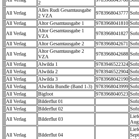
2
Alles Rudi Gesamtausgabe
All Verlag
9783968043777
Sofo
2 VZA
All Verlag
Altor Gesamtausgabe 1
9783968041810
Sofo
Altor Gesamtausgabe 1
All Verlag
9783968041827
Sofo
VZA
All Verlag
Altor Gesamtausgabe 2
9783968042671
Sofo
Altor Gesamtausgabe 2
All Verlag
9783968042688
Sofo
VZA
All Verlag
Alwilda 1
9783946522324
Sofo
All Verlag
Alwilda 2
9783946522904
Sofo
All Verlag
Alwilda 3
9783968042190
Sofo
All Verlag
Alwilda Bundle (Band 1-3)
9783968043999
Sofo
All Verlag
Bigfoot
9783968040523
Sofo
All Verlag
Bilderflut 01
Sofo
All Verlag
Bilderflut 02
Sofo
Lief
All Verlag
Bilderflut 03
Aug
Lief
All Verlag
Bilderflut 04
Sep