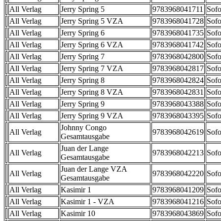
All Verlag
Jerry Spring 5
9783968041711
Sofo
All Verlag
Jerry Spring 5 VZA
9783968041728
Sofo
All Verlag
Jerry Spring 6
9783968041735
Sofo
All Verlag
Jerry Spring 6 VZA
9783968041742
Sofo
All Verlag
Jerry Spring 7
9783968042800
Sofo
All Verlag
Jerry Spring 7 VZA
9783968042817
Sofo
All Verlag
Jerry Spring 8
9783968042824
Sofo
All Verlag
Jerry Spring 8 VZA
9783968042831
Sofo
All Verlag
Jerry Spring 9
9783968043388
Sofo
All Verlag
Jerry Spring 9 VZA
9783968043395
Sofo
Johnny Congo
All Verlag
9783968042619
Sofo
Gesamtausgabe
Juan der Lange
All Verlag
9783968042213
Sofo
Gesamtausgabe
Juan der Lange VZA
All Verlag
9783968042220
Sofo
Gesamtausgabe
All Verlag
Kasimir 1
9783968041209
Sofo
All Verlag
Kasimir 1 - VZA
9783968041216
Sofo
All Verlag
Kasimir 10
9783968043869
Sofo