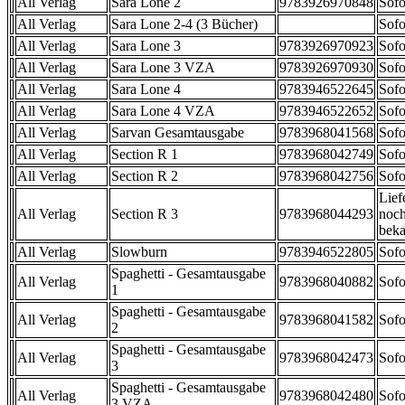
All Verlag
Sara Lone 2
9783926970848
Sofo
All Verlag
Sara Lone 2-4 (3 Bücher)
Sofo
All Verlag
Sara Lone 3
9783926970923
Sofo
All Verlag
Sara Lone 3 VZA
9783926970930
Sofo
All Verlag
Sara Lone 4
9783946522645
Sofo
All Verlag
Sara Lone 4 VZA
9783946522652
Sofo
All Verlag
Sarvan Gesamtausgabe
9783968041568
Sofo
All Verlag
Section R 1
9783968042749
Sofo
All Verlag
Section R 2
9783968042756
Sofo
Lief
All Verlag
Section R 3
9783968044293
noch
beka
All Verlag
Slowburn
9783946522805
Sofo
Spaghetti - Gesamtausgabe
All Verlag
9783968040882
Sofo
1
Spaghetti - Gesamtausgabe
All Verlag
9783968041582
Sofo
2
Spaghetti - Gesamtausgabe
All Verlag
9783968042473
Sofo
3
Spaghetti - Gesamtausgabe
All Verlag
9783968042480
Sofo
3 VZA