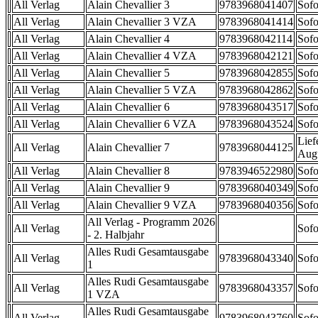
All Verlag
Alain Chevallier 3
9783968041407
Sofo
All Verlag
Alain Chevallier 3 VZA
9783968041414
Sofo
All Verlag
Alain Chevallier 4
9783968042114
Sofo
All Verlag
Alain Chevallier 4 VZA
9783968042121
Sofo
All Verlag
Alain Chevallier 5
9783968042855
Sofo
All Verlag
Alain Chevallier 5 VZA
9783968042862
Sofo
All Verlag
Alain Chevallier 6
9783968043517
Sofo
All Verlag
Alain Chevallier 6 VZA
9783968043524
Sofo
Lief
All Verlag
Alain Chevallier 7
9783968044125
Aug
All Verlag
Alain Chevallier 8
9783946522980
Sofo
All Verlag
Alain Chevallier 9
9783968040349
Sofo
All Verlag
Alain Chevallier 9 VZA
9783968040356
Sofo
All Verlag - Programm 2026
All Verlag
Sofo
- 2. Halbjahr
Alles Rudi Gesamtausgabe
All Verlag
9783968043340
Sofo
1
Alles Rudi Gesamtausgabe
All Verlag
9783968043357
Sofo
1 VZA
Alles Rudi Gesamtausgabe
All Verlag
9783968043760
Sofo