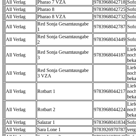
All Verlag
Pharao 7 VZA
9783968042718
Sofo
All Verlag
Pharao 8
9783968042725
Sofo
All Verlag
Pharao 8 VZA
9783968042732
Sofo
Red Sonja Gesamtausgabe
All Verlag
9783968042787
Sofo
1
Red Sonja Gesamtausgabe
All Verlag
9783968043449
Sofo
2
Lief
Red Sonja Gesamtausgabe
All Verlag
9783968044187
noch
3
beka
Lief
Red Sonja Gesamtausgabe
All Verlag
noch
3 VZA
beka
Lief
All Verlag
Rotbart 1
9783968044217
noch
beka
Lief
All Verlag
Rotbart 2
9783968044224
noch
beka
All Verlag
Salazar 1
9783968041834
Sofo
All Verlag
Sara Lone 1
9783926970787
verg