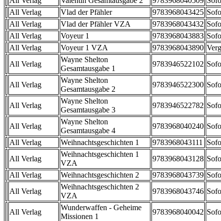
All Verlag
Valentin Gesamtausgabe 2
9783968040509
Sofo
All Verlag
Vlad der Pfähler
9783968043425
Sofo
All Verlag
Vlad der Pfähler VZA
9783968043432
Sofo
All Verlag
Voyeur 1
9783968043883
Sofo
All Verlag
Voyeur 1 VZA
9783968043890
Verg
Wayne Shelton
All Verlag
9783946522102
Sofo
Gesamtausgabe 1
Wayne Shelton
All Verlag
9783946522300
Sofo
Gesamtausgabe 2
Wayne Shelton
All Verlag
9783946522782
Sofo
Gesamtausgabe 3
Wayne Shelton
All Verlag
9783968040240
Sofo
Gesamtausgabe 4
All Verlag
Weihnachtsgeschichten 1
9783968043111
Sofo
Weihnachtsgeschichten 1
All Verlag
9783968043128
Sofo
VZA
All Verlag
Weihnachtsgeschichten 2
9783968043739
Sofo
Weihnachtsgeschichten 2
All Verlag
9783968043746
Sofo
VZA
Wunderwaffen - Geheime
All Verlag
9783968040042
Sofo
Missionen 1