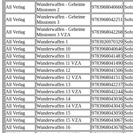
Wunderwaffen - Geheime
All Verlag
9783968040660
Sofo
Missionen 2
Wunderwaffen - Geheime
All Verlag
9783968042251
Sofo
Missionen 3
Wunderwaffen - Geheime
All Verlag
9783968042268
Sofo
Missionen 3 VZA
All Verlag
Wunderwaffen 1
9783926970329
Sofo
All Verlag
Wunderwaffen 10
9783968040646
Sofo
All Verlag
Wunderwaffen 11
9783968041483
Sofo
All Verlag
Wunderwaffen 11 VZA
9783968041490
Sofo
All Verlag
Wunderwaffen 12
9783968041506
Sofo
All Verlag
Wunderwaffen 12 VZA
9783968041513
Sofo
All Verlag
Wunderwaffen 13
9783968042237
Sofo
All Verlag
Wunderwaffen 13 VZA
9783968042244
Sofo
All Verlag
Wunderwaffen 14
9783968043036
Sofo
All Verlag
Wunderwaffen 14 VZA
9783968043043
Sofo
All Verlag
Wunderwaffen 15
9783968043050
Sofo
All Verlag
Wunderwaffen 15 VZA
9783968043067
Sofo
All Verlag
Wunderwaffen 16
9783968043678
Sofo