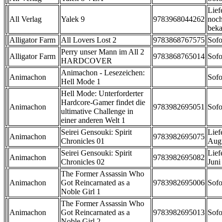
Lief
All Verlag
Yalek 9
9783968044262
noch
beka
Alligator Farm
All Lovers Lost 2
9783868767575
Sofo
Perry unser Mann im All 2
Alligator Farm
9783868765014
Sofo
HARDCOVER
Animachon - Lesezeichen:
Animachon
Sofo
Hell Mode 1
Hell Mode: Unterforderter
Hardcore-Gamer findet die
Animachon
9783982695051
Sofo
ultimative Challenge in
einer anderen Welt 1
Seirei Gensouki: Spirit
Lief
Animachon
9783982695075
Chronicles 01
Aug
Seirei Gensouki: Spirit
Lief
Animachon
9783982695082
Chronicles 02
Juni
The Former Assassin Who
Animachon
Got Reincarnated as a
9783982695006
Sofo
Noble Girl 1
The Former Assassin Who
Animachon
Got Reincarnated as a
9783982695013
Sofo
Noble Girl 2