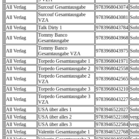
All Verlag
Surcouf Gesamtausgabe
9783968043074
Sofo
Surcouf Gesamtausgabe
All Verlag
9783968043081
Sofo
VZA
All Verlag
Talk Dirty 1
9783968043784
Sofo
Tommy Banco
All Verlag
9783968043968
Sofo
Gesamtausgabe
Tommy Banco
All Verlag
9783968043975
Sofo
Gesamtausgabe VZA
All Verlag
Torpedo Gesamtausgabe 1
9783968041971
Sofo
All Verlag
Torpedo Gesamtausgabe 2
9783968042558
Sofo
Torpedo Gesamtausgabe 2
All Verlag
9783968042565
Sofo
VZA
All Verlag
Torpedo Gesamtausgabe 3
9783968043210
Sofo
Torpedo Gesamtausgabe 3
All Verlag
9783968043227
Sofo
VZA
All Verlag
USA über alles 1
9783946522027
Sofo
All Verlag
USA über alles 2
9783946522188
verg
All Verlag
USA über alles 3
9783946522584
verg
All Verlag
Valentin Gesamtausgabe 1
9783946522768
Sofo