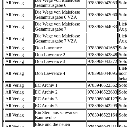
Die Wege von Malefosse
All Verlag
9783968042053
Sofo
Gesamtausgabe 6
Die Wege von Malefosse
All Verlag
9783968042060
Sofo
Gesamtausgabe 6 VZA
Die Wege von Malefosse
Lief
All Verlag
9783968044033
Gesamtausgabe 7
Aug
Die Wege von Malefosse
Lief
All Verlag
Gesamtausgabe 7 VZA
Aug
All Verlag
Don Lawrence
9783968041667
Sofo
All Verlag
Don Lawrence 2
9783968042848
Sofo
All Verlag
Don Lawrence 3
9783968043272
Sofo
Lief
All Verlag
Don Lawrence 4
9783968044095
noch
beka
All Verlag
EC Archiv 1
9783946522362
Sofo
All Verlag
EC Archiv 2
9783946522683
Sofo
All Verlag
EC Archiv 3
9783968040127
Sofo
All Verlag
EC Archiv 5
9783968042299
Sofo
Ein Stern aus schwarzer
All Verlag
9783946522164
Sofo
Baumwolle
Elise und die neuen
All Verlag
9783968042411
Sofo