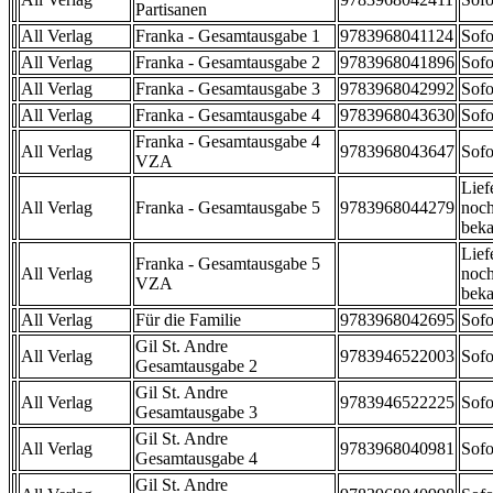
Partisanen
All Verlag
Franka - Gesamtausgabe 1
9783968041124
Sofo
All Verlag
Franka - Gesamtausgabe 2
9783968041896
Sofo
All Verlag
Franka - Gesamtausgabe 3
9783968042992
Sofo
All Verlag
Franka - Gesamtausgabe 4
9783968043630
Sofo
Franka - Gesamtausgabe 4
All Verlag
9783968043647
Sofo
VZA
Lief
All Verlag
Franka - Gesamtausgabe 5
9783968044279
noch
beka
Lief
Franka - Gesamtausgabe 5
All Verlag
noch
VZA
beka
All Verlag
Für die Familie
9783968042695
Sofo
Gil St. Andre
All Verlag
9783946522003
Sofo
Gesamtausgabe 2
Gil St. Andre
All Verlag
9783946522225
Sofo
Gesamtausgabe 3
Gil St. Andre
All Verlag
9783968040981
Sofo
Gesamtausgabe 4
Gil St. Andre