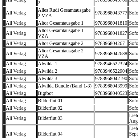
2
Alles Rudi Gesamtausgabe
All Verlag
9783968043777
Sofo
2 VZA
All Verlag
Altor Gesamtausgabe 1
9783968041810
Sofo
Altor Gesamtausgabe 1
All Verlag
9783968041827
Sofo
VZA
All Verlag
Altor Gesamtausgabe 2
9783968042671
Sofo
Altor Gesamtausgabe 2
All Verlag
9783968042688
Sofo
VZA
All Verlag
Alwilda 1
9783946522324
Sofo
All Verlag
Alwilda 2
9783946522904
Sofo
All Verlag
Alwilda 3
9783968042190
Sofo
All Verlag
Alwilda Bundle (Band 1-3)
9783968043999
Sofo
All Verlag
Bigfoot
9783968040523
Sofo
All Verlag
Bilderflut 01
Sofo
All Verlag
Bilderflut 02
Sofo
Lief
All Verlag
Bilderflut 03
Aug
Lief
All Verlag
Bilderflut 04
Sep