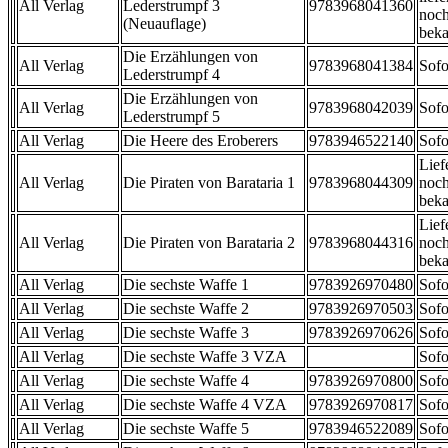
All Verlag
Lederstrumpf 3
9783968041360
noch
(Neuauflage)
beka
Die Erzählungen von
All Verlag
9783968041384
Sofo
Lederstrumpf 4
Die Erzählungen von
All Verlag
9783968042039
Sofo
Lederstrumpf 5
All Verlag
Die Heere des Eroberers
9783946522140
Sofo
Lief
All Verlag
Die Piraten von Barataria 1
9783968044309
noch
beka
Lief
All Verlag
Die Piraten von Barataria 2
9783968044316
noch
beka
All Verlag
Die sechste Waffe 1
9783926970480
Sofo
All Verlag
Die sechste Waffe 2
9783926970503
Sofo
All Verlag
Die sechste Waffe 3
9783926970626
Sofo
All Verlag
Die sechste Waffe 3 VZA
Sofo
All Verlag
Die sechste Waffe 4
9783926970800
Sofo
All Verlag
Die sechste Waffe 4 VZA
9783926970817
Sofo
All Verlag
Die sechste Waffe 5
9783946522089
Sofo