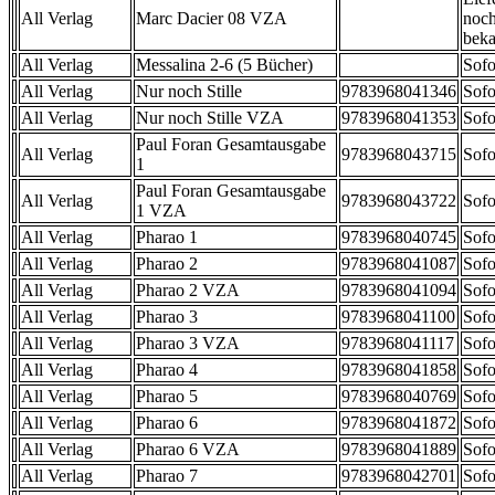
All Verlag
Marc Dacier 08 VZA
noch
beka
All Verlag
Messalina 2-6 (5 Bücher)
Sofo
All Verlag
Nur noch Stille
9783968041346
Sofo
All Verlag
Nur noch Stille VZA
9783968041353
Sofo
Paul Foran Gesamtausgabe
All Verlag
9783968043715
Sofo
1
Paul Foran Gesamtausgabe
All Verlag
9783968043722
Sofo
1 VZA
All Verlag
Pharao 1
9783968040745
Sofo
All Verlag
Pharao 2
9783968041087
Sofo
All Verlag
Pharao 2 VZA
9783968041094
Sofo
All Verlag
Pharao 3
9783968041100
Sofo
All Verlag
Pharao 3 VZA
9783968041117
Sofo
All Verlag
Pharao 4
9783968041858
Sofo
All Verlag
Pharao 5
9783968040769
Sofo
All Verlag
Pharao 6
9783968041872
Sofo
All Verlag
Pharao 6 VZA
9783968041889
Sofo
All Verlag
Pharao 7
9783968042701
Sofo