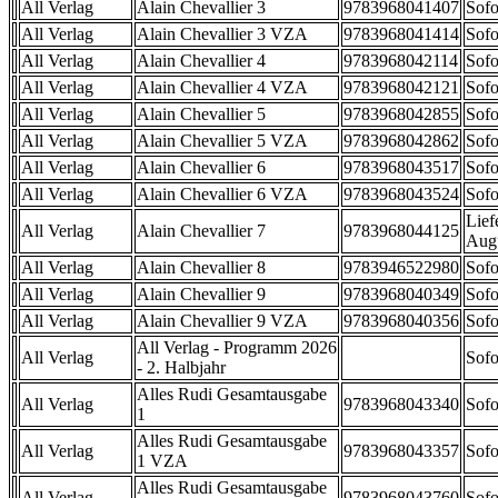
All Verlag
Alain Chevallier 3
9783968041407
Sofo
All Verlag
Alain Chevallier 3 VZA
9783968041414
Sofo
All Verlag
Alain Chevallier 4
9783968042114
Sofo
All Verlag
Alain Chevallier 4 VZA
9783968042121
Sofo
All Verlag
Alain Chevallier 5
9783968042855
Sofo
All Verlag
Alain Chevallier 5 VZA
9783968042862
Sofo
All Verlag
Alain Chevallier 6
9783968043517
Sofo
All Verlag
Alain Chevallier 6 VZA
9783968043524
Sofo
Lief
All Verlag
Alain Chevallier 7
9783968044125
Aug
All Verlag
Alain Chevallier 8
9783946522980
Sofo
All Verlag
Alain Chevallier 9
9783968040349
Sofo
All Verlag
Alain Chevallier 9 VZA
9783968040356
Sofo
All Verlag - Programm 2026
All Verlag
Sofo
- 2. Halbjahr
Alles Rudi Gesamtausgabe
All Verlag
9783968043340
Sofo
1
Alles Rudi Gesamtausgabe
All Verlag
9783968043357
Sofo
1 VZA
Alles Rudi Gesamtausgabe
All Verlag
9783968043760
Sofo