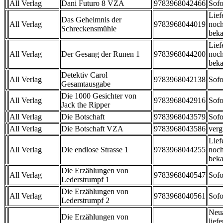
All Verlag
Dani Futuro 8 VZA
9783968042466
Sofo
Lief
Das Geheimnis der
All Verlag
9783968044019
noch
Schreckensmühle
beka
Lief
All Verlag
Der Gesang der Runen 1
9783968044200
noch
beka
Detektiv Carol
All Verlag
9783968042138
Sofo
Gesamtausgabe
Die 1000 Gesichter von
All Verlag
9783968042916
Sofo
Jack the Ripper
All Verlag
Die Botschaft
9783968043579
Sofo
All Verlag
Die Botschaft VZA
9783968043586
verg
Lief
All Verlag
Die endlose Strasse 1
9783968044255
noch
beka
Die Erzählungen von
All Verlag
9783968040547
Sofo
Lederstrumpf 1
Die Erzählungen von
All Verlag
9783968040561
Sofo
Lederstrumpf 2
Neu
Die Erzählungen von
liefe