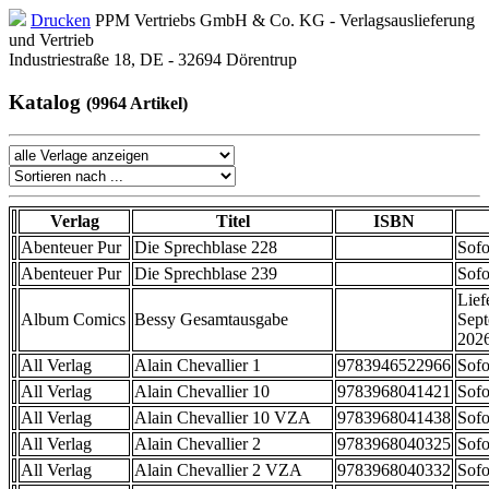
Drucken
PPM Vertriebs GmbH & Co. KG - Verlagsauslieferung
und Vertrieb
Industriestraße 18, DE - 32694 Dörentrup
Katalog
(9964 Artikel)
Verlag
Titel
ISBN
Abenteuer Pur
Die Sprechblase 228
Sofo
Abenteuer Pur
Die Sprechblase 239
Sofo
Lief
Album Comics
Bessy Gesamtausgabe
Sep
202
All Verlag
Alain Chevallier 1
9783946522966
Sofo
All Verlag
Alain Chevallier 10
9783968041421
Sofo
All Verlag
Alain Chevallier 10 VZA
9783968041438
Sofo
All Verlag
Alain Chevallier 2
9783968040325
Sofo
All Verlag
Alain Chevallier 2 VZA
9783968040332
Sofo