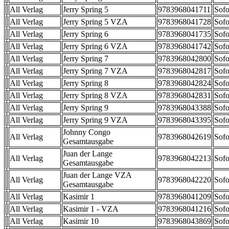
All Verlag
Jerry Spring 5
9783968041711
Sofo
All Verlag
Jerry Spring 5 VZA
9783968041728
Sofo
All Verlag
Jerry Spring 6
9783968041735
Sofo
All Verlag
Jerry Spring 6 VZA
9783968041742
Sofo
All Verlag
Jerry Spring 7
9783968042800
Sofo
All Verlag
Jerry Spring 7 VZA
9783968042817
Sofo
All Verlag
Jerry Spring 8
9783968042824
Sofo
All Verlag
Jerry Spring 8 VZA
9783968042831
Sofo
All Verlag
Jerry Spring 9
9783968043388
Sofo
All Verlag
Jerry Spring 9 VZA
9783968043395
Sofo
Johnny Congo
All Verlag
9783968042619
Sofo
Gesamtausgabe
Juan der Lange
All Verlag
9783968042213
Sofo
Gesamtausgabe
Juan der Lange VZA
All Verlag
9783968042220
Sofo
Gesamtausgabe
All Verlag
Kasimir 1
9783968041209
Sofo
All Verlag
Kasimir 1 - VZA
9783968041216
Sofo
All Verlag
Kasimir 10
9783968043869
Sofo