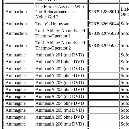
The Former Assassin Who
Lief
Animachon
Got Reincarnated as a
9783912888010
Okt
Noble Girl 3
Animachon
Today's Urabe-san
9783982695044
Sofo
Trash Ability: An unrivaled
Animachon
9783982695020
Sofo
Thermo-Operator 1
Trash Ability: An unrivaled
Animachon
9783982695037
Sofo
Thermo-Operator 2
Animagine
AnimaniA 201 (mit DVD)
Sofo
Animagine
AnimaniA 201 ohne DVD
Sofo
Animagine
AnimaniA 202 (mit DVD)
Sofo
Animagine
AnimaniA 202 ohne DVD
Sofo
Animagine
AnimaniA 203 (mit DVD)
Sofo
Animagine
AnimaniA 203 ohne DVD
Sofo
Animagine
AnimaniA 204 (mit DVD)
Sofo
Animagine
AnimaniA 204 ohne DVD
Sofo
Animagine
AnimaniA 205 (mit DVD)
Sofo
Animagine
AnimaniA 205 ohne DVD
Sofo
Animagine
AnimaniA 206 (mit DVD)
Sofo