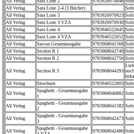
All Verlag
Sara Lone 2
9783926970848
Sofo
All Verlag
Sara Lone 2-4 (3 Bücher)
Sofo
All Verlag
Sara Lone 3
9783926970923
Sofo
All Verlag
Sara Lone 3 VZA
9783926970930
Sofo
All Verlag
Sara Lone 4
9783946522645
Sofo
All Verlag
Sara Lone 4 VZA
9783946522652
Sofo
All Verlag
Sarvan Gesamtausgabe
9783968041568
Sofo
All Verlag
Section R 1
9783968042749
Sofo
All Verlag
Section R 2
9783968042756
Sofo
Lief
All Verlag
Section R 3
9783968044293
noch
beka
All Verlag
Slowburn
9783946522805
Sofo
Spaghetti - Gesamtausgabe
All Verlag
9783968040882
Sofo
1
Spaghetti - Gesamtausgabe
All Verlag
9783968041582
Sofo
2
Spaghetti - Gesamtausgabe
All Verlag
9783968042473
Sofo
3
Spaghetti - Gesamtausgabe
All Verlag
9783968042480
Sofo
3 VZA