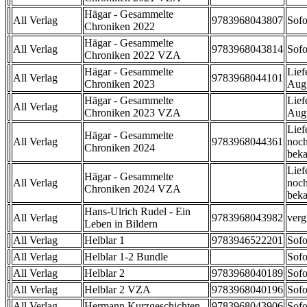
Hägar - Gesammelte
All Verlag
9783968043807
Sofo
Chroniken 2022
Hägar - Gesammelte
All Verlag
9783968043814
Sofo
Chroniken 2022 VZA
Hägar - Gesammelte
Lief
All Verlag
9783968044101
Chroniken 2023
Aug
Hägar - Gesammelte
Lief
All Verlag
Chroniken 2023 VZA
Aug
Lief
Hägar - Gesammelte
All Verlag
9783968044361
noch
Chroniken 2024
beka
Lief
Hägar - Gesammelte
All Verlag
noch
Chroniken 2024 VZA
beka
Hans-Ulrich Rudel - Ein
All Verlag
9783968043982
verg
Leben in Bildern
All Verlag
Helblar 1
9783946522201
Sofo
All Verlag
Helblar 1-2 Bundle
Sofo
All Verlag
Helblar 2
9783968040189
Sofo
All Verlag
Helblar 2 VZA
9783968040196
Sofo
All Verlag
Hermann Kurzgeschichten
9783968043906
Sofo