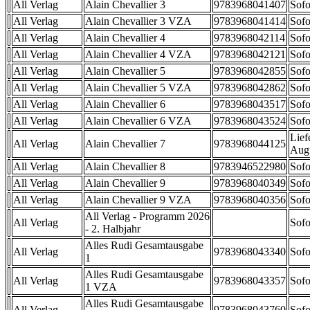
All Verlag
Alain Chevallier 3
9783968041407
Sofo
All Verlag
Alain Chevallier 3 VZA
9783968041414
Sofo
All Verlag
Alain Chevallier 4
9783968042114
Sofo
All Verlag
Alain Chevallier 4 VZA
9783968042121
Sofo
All Verlag
Alain Chevallier 5
9783968042855
Sofo
All Verlag
Alain Chevallier 5 VZA
9783968042862
Sofo
All Verlag
Alain Chevallier 6
9783968043517
Sofo
All Verlag
Alain Chevallier 6 VZA
9783968043524
Sofo
Lief
All Verlag
Alain Chevallier 7
9783968044125
Aug
All Verlag
Alain Chevallier 8
9783946522980
Sofo
All Verlag
Alain Chevallier 9
9783968040349
Sofo
All Verlag
Alain Chevallier 9 VZA
9783968040356
Sofo
All Verlag - Programm 2026
All Verlag
Sofo
- 2. Halbjahr
Alles Rudi Gesamtausgabe
All Verlag
9783968043340
Sofo
1
Alles Rudi Gesamtausgabe
All Verlag
9783968043357
Sofo
1 VZA
Alles Rudi Gesamtausgabe
All Verlag
9783968043760
Sofo