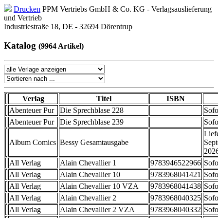
Drucken
PPM Vertriebs GmbH & Co. KG - Verlagsauslieferung
und Vertrieb
Industriestraße 18, DE - 32694 Dörentrup
Katalog
(9964 Artikel)
Verlag
Titel
ISBN
Abenteuer Pur
Die Sprechblase 228
Sofo
Abenteuer Pur
Die Sprechblase 239
Sofo
Lief
Album Comics
Bessy Gesamtausgabe
Sep
202
All Verlag
Alain Chevallier 1
9783946522966
Sofo
All Verlag
Alain Chevallier 10
9783968041421
Sofo
All Verlag
Alain Chevallier 10 VZA
9783968041438
Sofo
All Verlag
Alain Chevallier 2
9783968040325
Sofo
All Verlag
Alain Chevallier 2 VZA
9783968040332
Sofo