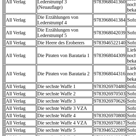
All Verlag
Lederstrumpf 3
9783968041360
noch
(Neuauflage)
beka
Die Erzählungen von
All Verlag
9783968041384
Sofo
Lederstrumpf 4
Die Erzählungen von
All Verlag
9783968042039
Sofo
Lederstrumpf 5
All Verlag
Die Heere des Eroberers
9783946522140
Sofo
Lief
All Verlag
Die Piraten von Barataria 1
9783968044309
noch
beka
Lief
All Verlag
Die Piraten von Barataria 2
9783968044316
noch
beka
All Verlag
Die sechste Waffe 1
9783926970480
Sofo
All Verlag
Die sechste Waffe 2
9783926970503
Sofo
All Verlag
Die sechste Waffe 3
9783926970626
Sofo
All Verlag
Die sechste Waffe 3 VZA
Sofo
All Verlag
Die sechste Waffe 4
9783926970800
Sofo
All Verlag
Die sechste Waffe 4 VZA
9783926970817
Sofo
All Verlag
Die sechste Waffe 5
9783946522089
Sofo