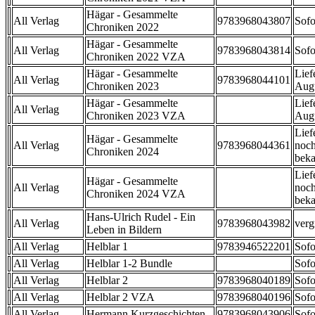
Hägar - Gesammelte
All Verlag
9783968043807
Sofo
Chroniken 2022
Hägar - Gesammelte
All Verlag
9783968043814
Sofo
Chroniken 2022 VZA
Hägar - Gesammelte
Lief
All Verlag
9783968044101
Chroniken 2023
Aug
Hägar - Gesammelte
Lief
All Verlag
Chroniken 2023 VZA
Aug
Lief
Hägar - Gesammelte
All Verlag
9783968044361
noch
Chroniken 2024
beka
Lief
Hägar - Gesammelte
All Verlag
noch
Chroniken 2024 VZA
beka
Hans-Ulrich Rudel - Ein
All Verlag
9783968043982
verg
Leben in Bildern
All Verlag
Helblar 1
9783946522201
Sofo
All Verlag
Helblar 1-2 Bundle
Sofo
All Verlag
Helblar 2
9783968040189
Sofo
All Verlag
Helblar 2 VZA
9783968040196
Sofo
All Verlag
Hermann Kurzgeschichten
9783968043906
Sofo