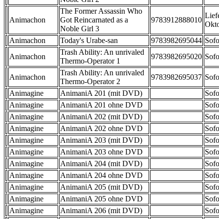
The Former Assassin Who
Lief
Animachon
Got Reincarnated as a
9783912888010
Okt
Noble Girl 3
Animachon
Today's Urabe-san
9783982695044
Sofo
Trash Ability: An unrivaled
Animachon
9783982695020
Sofo
Thermo-Operator 1
Trash Ability: An unrivaled
Animachon
9783982695037
Sofo
Thermo-Operator 2
Animagine
AnimaniA 201 (mit DVD)
Sofo
Animagine
AnimaniA 201 ohne DVD
Sofo
Animagine
AnimaniA 202 (mit DVD)
Sofo
Animagine
AnimaniA 202 ohne DVD
Sofo
Animagine
AnimaniA 203 (mit DVD)
Sofo
Animagine
AnimaniA 203 ohne DVD
Sofo
Animagine
AnimaniA 204 (mit DVD)
Sofo
Animagine
AnimaniA 204 ohne DVD
Sofo
Animagine
AnimaniA 205 (mit DVD)
Sofo
Animagine
AnimaniA 205 ohne DVD
Sofo
Animagine
AnimaniA 206 (mit DVD)
Sofo