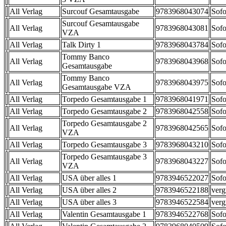
All Verlag
Surcouf Gesamtausgabe
9783968043074
Sofo
Surcouf Gesamtausgabe
All Verlag
9783968043081
Sofo
VZA
All Verlag
Talk Dirty 1
9783968043784
Sofo
Tommy Banco
All Verlag
9783968043968
Sofo
Gesamtausgabe
Tommy Banco
All Verlag
9783968043975
Sofo
Gesamtausgabe VZA
All Verlag
Torpedo Gesamtausgabe 1
9783968041971
Sofo
All Verlag
Torpedo Gesamtausgabe 2
9783968042558
Sofo
Torpedo Gesamtausgabe 2
All Verlag
9783968042565
Sofo
VZA
All Verlag
Torpedo Gesamtausgabe 3
9783968043210
Sofo
Torpedo Gesamtausgabe 3
All Verlag
9783968043227
Sofo
VZA
All Verlag
USA über alles 1
9783946522027
Sofo
All Verlag
USA über alles 2
9783946522188
verg
All Verlag
USA über alles 3
9783946522584
verg
All Verlag
Valentin Gesamtausgabe 1
9783946522768
Sofo