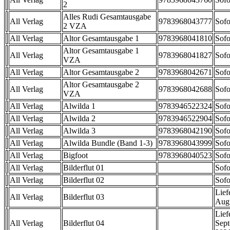
2
Alles Rudi Gesamtausgabe
All Verlag
9783968043777
Sofo
2 VZA
All Verlag
Altor Gesamtausgabe 1
9783968041810
Sofo
Altor Gesamtausgabe 1
All Verlag
9783968041827
Sofo
VZA
All Verlag
Altor Gesamtausgabe 2
9783968042671
Sofo
Altor Gesamtausgabe 2
All Verlag
9783968042688
Sofo
VZA
All Verlag
Alwilda 1
9783946522324
Sofo
All Verlag
Alwilda 2
9783946522904
Sofo
All Verlag
Alwilda 3
9783968042190
Sofo
All Verlag
Alwilda Bundle (Band 1-3)
9783968043999
Sofo
All Verlag
Bigfoot
9783968040523
Sofo
All Verlag
Bilderflut 01
Sofo
All Verlag
Bilderflut 02
Sofo
Lief
All Verlag
Bilderflut 03
Aug
Lief
All Verlag
Bilderflut 04
Sep