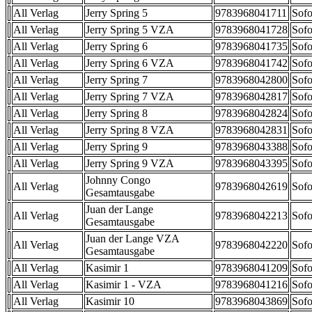
All Verlag
Jerry Spring 5
9783968041711
Sofo
All Verlag
Jerry Spring 5 VZA
9783968041728
Sofo
All Verlag
Jerry Spring 6
9783968041735
Sofo
All Verlag
Jerry Spring 6 VZA
9783968041742
Sofo
All Verlag
Jerry Spring 7
9783968042800
Sofo
All Verlag
Jerry Spring 7 VZA
9783968042817
Sofo
All Verlag
Jerry Spring 8
9783968042824
Sofo
All Verlag
Jerry Spring 8 VZA
9783968042831
Sofo
All Verlag
Jerry Spring 9
9783968043388
Sofo
All Verlag
Jerry Spring 9 VZA
9783968043395
Sofo
Johnny Congo
All Verlag
9783968042619
Sofo
Gesamtausgabe
Juan der Lange
All Verlag
9783968042213
Sofo
Gesamtausgabe
Juan der Lange VZA
All Verlag
9783968042220
Sofo
Gesamtausgabe
All Verlag
Kasimir 1
9783968041209
Sofo
All Verlag
Kasimir 1 - VZA
9783968041216
Sofo
All Verlag
Kasimir 10
9783968043869
Sofo