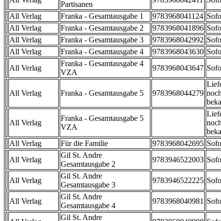
Partisanen
All Verlag
Franka - Gesamtausgabe 1
9783968041124
Sofo
All Verlag
Franka - Gesamtausgabe 2
9783968041896
Sofo
All Verlag
Franka - Gesamtausgabe 3
9783968042992
Sofo
All Verlag
Franka - Gesamtausgabe 4
9783968043630
Sofo
Franka - Gesamtausgabe 4
All Verlag
9783968043647
Sofo
VZA
Lief
All Verlag
Franka - Gesamtausgabe 5
9783968044279
noch
beka
Lief
Franka - Gesamtausgabe 5
All Verlag
noch
VZA
beka
All Verlag
Für die Familie
9783968042695
Sofo
Gil St. Andre
All Verlag
9783946522003
Sofo
Gesamtausgabe 2
Gil St. Andre
All Verlag
9783946522225
Sofo
Gesamtausgabe 3
Gil St. Andre
All Verlag
9783968040981
Sofo
Gesamtausgabe 4
Gil St. Andre