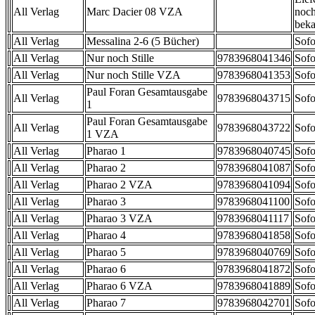
All Verlag
Marc Dacier 08 VZA
noch
beka
All Verlag
Messalina 2-6 (5 Bücher)
Sofo
All Verlag
Nur noch Stille
9783968041346
Sofo
All Verlag
Nur noch Stille VZA
9783968041353
Sofo
Paul Foran Gesamtausgabe
All Verlag
9783968043715
Sofo
1
Paul Foran Gesamtausgabe
All Verlag
9783968043722
Sofo
1 VZA
All Verlag
Pharao 1
9783968040745
Sofo
All Verlag
Pharao 2
9783968041087
Sofo
All Verlag
Pharao 2 VZA
9783968041094
Sofo
All Verlag
Pharao 3
9783968041100
Sofo
All Verlag
Pharao 3 VZA
9783968041117
Sofo
All Verlag
Pharao 4
9783968041858
Sofo
All Verlag
Pharao 5
9783968040769
Sofo
All Verlag
Pharao 6
9783968041872
Sofo
All Verlag
Pharao 6 VZA
9783968041889
Sofo
All Verlag
Pharao 7
9783968042701
Sofo