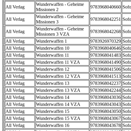
Wunderwaffen - Geheime
All Verlag
9783968040660
Sofo
Missionen 2
Wunderwaffen - Geheime
All Verlag
9783968042251
Sofo
Missionen 3
Wunderwaffen - Geheime
All Verlag
9783968042268
Sofo
Missionen 3 VZA
All Verlag
Wunderwaffen 1
9783926970329
Sofo
All Verlag
Wunderwaffen 10
9783968040646
Sofo
All Verlag
Wunderwaffen 11
9783968041483
Sofo
All Verlag
Wunderwaffen 11 VZA
9783968041490
Sofo
All Verlag
Wunderwaffen 12
9783968041506
Sofo
All Verlag
Wunderwaffen 12 VZA
9783968041513
Sofo
All Verlag
Wunderwaffen 13
9783968042237
Sofo
All Verlag
Wunderwaffen 13 VZA
9783968042244
Sofo
All Verlag
Wunderwaffen 14
9783968043036
Sofo
All Verlag
Wunderwaffen 14 VZA
9783968043043
Sofo
All Verlag
Wunderwaffen 15
9783968043050
Sofo
All Verlag
Wunderwaffen 15 VZA
9783968043067
Sofo
All Verlag
Wunderwaffen 16
9783968043678
Sofo