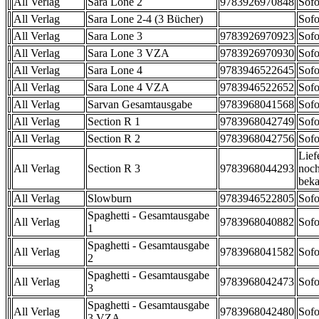
All Verlag
Sara Lone 2
9783926970848
Sofo
All Verlag
Sara Lone 2-4 (3 Bücher)
Sofo
All Verlag
Sara Lone 3
9783926970923
Sofo
All Verlag
Sara Lone 3 VZA
9783926970930
Sofo
All Verlag
Sara Lone 4
9783946522645
Sofo
All Verlag
Sara Lone 4 VZA
9783946522652
Sofo
All Verlag
Sarvan Gesamtausgabe
9783968041568
Sofo
All Verlag
Section R 1
9783968042749
Sofo
All Verlag
Section R 2
9783968042756
Sofo
Lief
All Verlag
Section R 3
9783968044293
noch
beka
All Verlag
Slowburn
9783946522805
Sofo
Spaghetti - Gesamtausgabe
All Verlag
9783968040882
Sofo
1
Spaghetti - Gesamtausgabe
All Verlag
9783968041582
Sofo
2
Spaghetti - Gesamtausgabe
All Verlag
9783968042473
Sofo
3
Spaghetti - Gesamtausgabe
All Verlag
9783968042480
Sofo
3 VZA