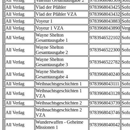
All Verlag
Valentin Gesamtausgabe 2
9783968040509
Sofo
All Verlag
Vlad der Pfähler
9783968043425
Sofo
All Verlag
Vlad der Pfähler VZA
9783968043432
Sofo
All Verlag
Voyeur 1
9783968043883
Sofo
All Verlag
Voyeur 1 VZA
9783968043890
Verg
Wayne Shelton
All Verlag
9783946522102
Sofo
Gesamtausgabe 1
Wayne Shelton
All Verlag
9783946522300
Sofo
Gesamtausgabe 2
Wayne Shelton
All Verlag
9783946522782
Sofo
Gesamtausgabe 3
Wayne Shelton
All Verlag
9783968040240
Sofo
Gesamtausgabe 4
All Verlag
Weihnachtsgeschichten 1
9783968043111
Sofo
Weihnachtsgeschichten 1
All Verlag
9783968043128
Sofo
VZA
All Verlag
Weihnachtsgeschichten 2
9783968043739
Sofo
Weihnachtsgeschichten 2
All Verlag
9783968043746
Sofo
VZA
Wunderwaffen - Geheime
All Verlag
9783968040042
Sofo
Missionen 1