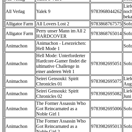
Lief
All Verlag
Yalek 9
9783968044262
noch
beka
Alligator Farm
All Lovers Lost 2
9783868767575
Sofo
Perry unser Mann im All 2
Alligator Farm
9783868765014
Sofo
HARDCOVER
Animachon - Lesezeichen:
Animachon
Sofo
Hell Mode 1
Hell Mode: Unterforderter
Hardcore-Gamer findet die
Animachon
9783982695051
Sofo
ultimative Challenge in
einer anderen Welt 1
Seirei Gensouki: Spirit
Lief
Animachon
9783982695075
Chronicles 01
Aug
Seirei Gensouki: Spirit
Lief
Animachon
9783982695082
Chronicles 02
Juni
The Former Assassin Who
Animachon
Got Reincarnated as a
9783982695006
Sofo
Noble Girl 1
The Former Assassin Who
Animachon
Got Reincarnated as a
9783982695013
Sofo
Noble Girl 2