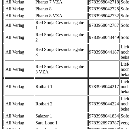
All Verlag
Pharao 7 VZA
9783968042718
Sofo
All Verlag
Pharao 8
9783968042725
Sofo
All Verlag
Pharao 8 VZA
9783968042732
Sofo
Red Sonja Gesamtausgabe
All Verlag
9783968042787
Sofo
1
Red Sonja Gesamtausgabe
All Verlag
9783968043449
Sofo
2
Lief
Red Sonja Gesamtausgabe
All Verlag
9783968044187
noch
3
beka
Lief
Red Sonja Gesamtausgabe
All Verlag
noch
3 VZA
beka
Lief
All Verlag
Rotbart 1
9783968044217
noch
beka
Lief
All Verlag
Rotbart 2
9783968044224
noch
beka
All Verlag
Salazar 1
9783968041834
Sofo
All Verlag
Sara Lone 1
9783926970787
verg