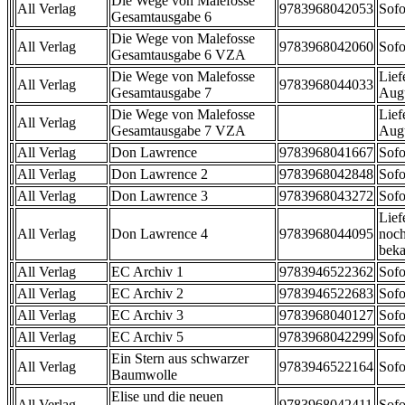
Die Wege von Malefosse
All Verlag
9783968042053
Sofo
Gesamtausgabe 6
Die Wege von Malefosse
All Verlag
9783968042060
Sofo
Gesamtausgabe 6 VZA
Die Wege von Malefosse
Lief
All Verlag
9783968044033
Gesamtausgabe 7
Aug
Die Wege von Malefosse
Lief
All Verlag
Gesamtausgabe 7 VZA
Aug
All Verlag
Don Lawrence
9783968041667
Sofo
All Verlag
Don Lawrence 2
9783968042848
Sofo
All Verlag
Don Lawrence 3
9783968043272
Sofo
Lief
All Verlag
Don Lawrence 4
9783968044095
noch
beka
All Verlag
EC Archiv 1
9783946522362
Sofo
All Verlag
EC Archiv 2
9783946522683
Sofo
All Verlag
EC Archiv 3
9783968040127
Sofo
All Verlag
EC Archiv 5
9783968042299
Sofo
Ein Stern aus schwarzer
All Verlag
9783946522164
Sofo
Baumwolle
Elise und die neuen
All Verlag
9783968042411
Sofo