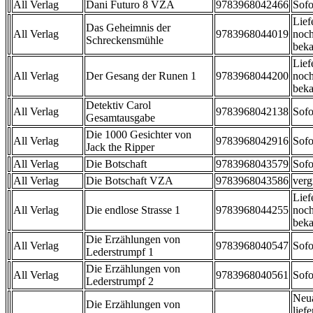
All Verlag
Dani Futuro 8 VZA
9783968042466
Sofo
Lief
Das Geheimnis der
All Verlag
9783968044019
noch
Schreckensmühle
beka
Lief
All Verlag
Der Gesang der Runen 1
9783968044200
noch
beka
Detektiv Carol
All Verlag
9783968042138
Sofo
Gesamtausgabe
Die 1000 Gesichter von
All Verlag
9783968042916
Sofo
Jack the Ripper
All Verlag
Die Botschaft
9783968043579
Sofo
All Verlag
Die Botschaft VZA
9783968043586
verg
Lief
All Verlag
Die endlose Strasse 1
9783968044255
noch
beka
Die Erzählungen von
All Verlag
9783968040547
Sofo
Lederstrumpf 1
Die Erzählungen von
All Verlag
9783968040561
Sofo
Lederstrumpf 2
Neu
Die Erzählungen von
liefe