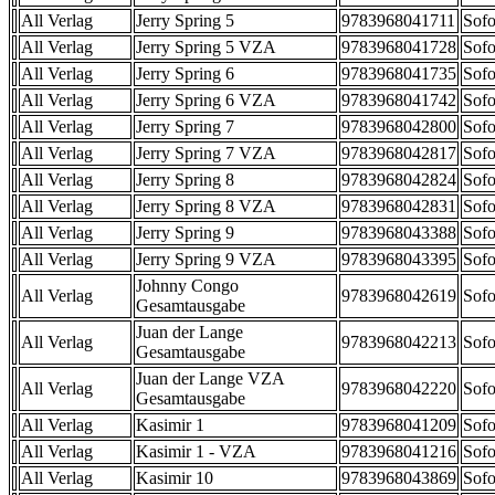
All Verlag
Jerry Spring 5
9783968041711
Sofo
All Verlag
Jerry Spring 5 VZA
9783968041728
Sofo
All Verlag
Jerry Spring 6
9783968041735
Sofo
All Verlag
Jerry Spring 6 VZA
9783968041742
Sofo
All Verlag
Jerry Spring 7
9783968042800
Sofo
All Verlag
Jerry Spring 7 VZA
9783968042817
Sofo
All Verlag
Jerry Spring 8
9783968042824
Sofo
All Verlag
Jerry Spring 8 VZA
9783968042831
Sofo
All Verlag
Jerry Spring 9
9783968043388
Sofo
All Verlag
Jerry Spring 9 VZA
9783968043395
Sofo
Johnny Congo
All Verlag
9783968042619
Sofo
Gesamtausgabe
Juan der Lange
All Verlag
9783968042213
Sofo
Gesamtausgabe
Juan der Lange VZA
All Verlag
9783968042220
Sofo
Gesamtausgabe
All Verlag
Kasimir 1
9783968041209
Sofo
All Verlag
Kasimir 1 - VZA
9783968041216
Sofo
All Verlag
Kasimir 10
9783968043869
Sofo