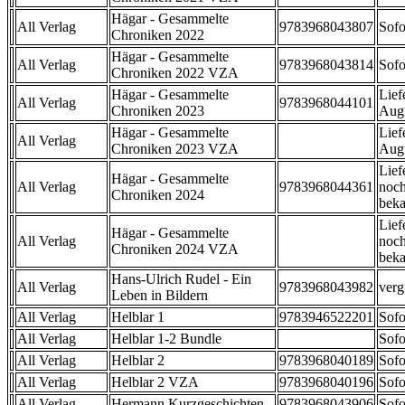
Hägar - Gesammelte
All Verlag
9783968043807
Sofo
Chroniken 2022
Hägar - Gesammelte
All Verlag
9783968043814
Sofo
Chroniken 2022 VZA
Hägar - Gesammelte
Lief
All Verlag
9783968044101
Chroniken 2023
Aug
Hägar - Gesammelte
Lief
All Verlag
Chroniken 2023 VZA
Aug
Lief
Hägar - Gesammelte
All Verlag
9783968044361
noch
Chroniken 2024
beka
Lief
Hägar - Gesammelte
All Verlag
noch
Chroniken 2024 VZA
beka
Hans-Ulrich Rudel - Ein
All Verlag
9783968043982
verg
Leben in Bildern
All Verlag
Helblar 1
9783946522201
Sofo
All Verlag
Helblar 1-2 Bundle
Sofo
All Verlag
Helblar 2
9783968040189
Sofo
All Verlag
Helblar 2 VZA
9783968040196
Sofo
All Verlag
Hermann Kurzgeschichten
9783968043906
Sofo