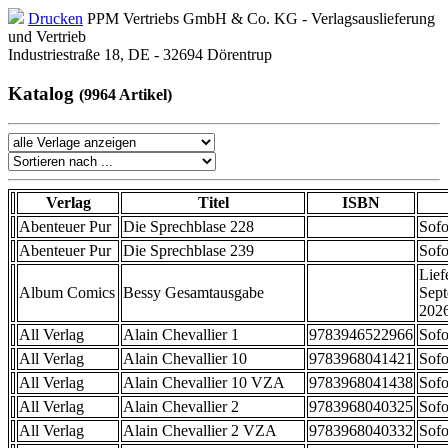
Drucken
PPM Vertriebs GmbH & Co. KG - Verlagsauslieferung
und Vertrieb
Industriestraße 18, DE - 32694 Dörentrup
Katalog
(9964 Artikel)
Verlag
Titel
ISBN
Abenteuer Pur
Die Sprechblase 228
Sofo
Abenteuer Pur
Die Sprechblase 239
Sofo
Lief
Album Comics
Bessy Gesamtausgabe
Sep
202
All Verlag
Alain Chevallier 1
9783946522966
Sofo
All Verlag
Alain Chevallier 10
9783968041421
Sofo
All Verlag
Alain Chevallier 10 VZA
9783968041438
Sofo
All Verlag
Alain Chevallier 2
9783968040325
Sofo
All Verlag
Alain Chevallier 2 VZA
9783968040332
Sofo