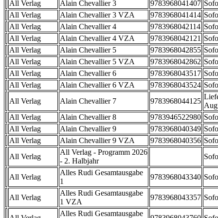
All Verlag
Alain Chevallier 3
9783968041407
Sofo
All Verlag
Alain Chevallier 3 VZA
9783968041414
Sofo
All Verlag
Alain Chevallier 4
9783968042114
Sofo
All Verlag
Alain Chevallier 4 VZA
9783968042121
Sofo
All Verlag
Alain Chevallier 5
9783968042855
Sofo
All Verlag
Alain Chevallier 5 VZA
9783968042862
Sofo
All Verlag
Alain Chevallier 6
9783968043517
Sofo
All Verlag
Alain Chevallier 6 VZA
9783968043524
Sofo
Lief
All Verlag
Alain Chevallier 7
9783968044125
Aug
All Verlag
Alain Chevallier 8
9783946522980
Sofo
All Verlag
Alain Chevallier 9
9783968040349
Sofo
All Verlag
Alain Chevallier 9 VZA
9783968040356
Sofo
All Verlag - Programm 2026
All Verlag
Sofo
- 2. Halbjahr
Alles Rudi Gesamtausgabe
All Verlag
9783968043340
Sofo
1
Alles Rudi Gesamtausgabe
All Verlag
9783968043357
Sofo
1 VZA
Alles Rudi Gesamtausgabe
All Verlag
9783968043760
Sofo