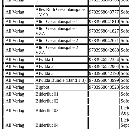
2
Alles Rudi Gesamtausgabe
All Verlag
9783968043777
Sofo
2 VZA
All Verlag
Altor Gesamtausgabe 1
9783968041810
Sofo
Altor Gesamtausgabe 1
All Verlag
9783968041827
Sofo
VZA
All Verlag
Altor Gesamtausgabe 2
9783968042671
Sofo
Altor Gesamtausgabe 2
All Verlag
9783968042688
Sofo
VZA
All Verlag
Alwilda 1
9783946522324
Sofo
All Verlag
Alwilda 2
9783946522904
Sofo
All Verlag
Alwilda 3
9783968042190
Sofo
All Verlag
Alwilda Bundle (Band 1-3)
9783968043999
Sofo
All Verlag
Bigfoot
9783968040523
Sofo
All Verlag
Bilderflut 01
Sofo
All Verlag
Bilderflut 02
Sofo
Lief
All Verlag
Bilderflut 03
Aug
Lief
All Verlag
Bilderflut 04
Sep