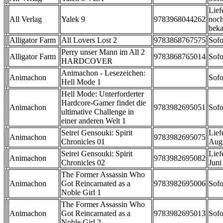
Lief
All Verlag
Yalek 9
9783968044262
noch
beka
Alligator Farm
All Lovers Lost 2
9783868767575
Sofo
Perry unser Mann im All 2
Alligator Farm
9783868765014
Sofo
HARDCOVER
Animachon - Lesezeichen:
Animachon
Sofo
Hell Mode 1
Hell Mode: Unterforderter
Hardcore-Gamer findet die
Animachon
9783982695051
Sofo
ultimative Challenge in
einer anderen Welt 1
Seirei Gensouki: Spirit
Lief
Animachon
9783982695075
Chronicles 01
Aug
Seirei Gensouki: Spirit
Lief
Animachon
9783982695082
Chronicles 02
Juni
The Former Assassin Who
Animachon
Got Reincarnated as a
9783982695006
Sofo
Noble Girl 1
The Former Assassin Who
Animachon
Got Reincarnated as a
9783982695013
Sofo
Noble Girl 2