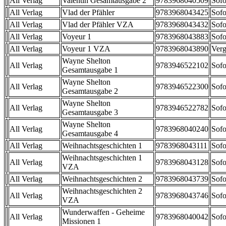
All Verlag
Valentin Gesamtausgabe 2
9783968040509
Sofo
All Verlag
Vlad der Pfähler
9783968043425
Sofo
All Verlag
Vlad der Pfähler VZA
9783968043432
Sofo
All Verlag
Voyeur 1
9783968043883
Sofo
All Verlag
Voyeur 1 VZA
9783968043890
Verg
Wayne Shelton
All Verlag
9783946522102
Sofo
Gesamtausgabe 1
Wayne Shelton
All Verlag
9783946522300
Sofo
Gesamtausgabe 2
Wayne Shelton
All Verlag
9783946522782
Sofo
Gesamtausgabe 3
Wayne Shelton
All Verlag
9783968040240
Sofo
Gesamtausgabe 4
All Verlag
Weihnachtsgeschichten 1
9783968043111
Sofo
Weihnachtsgeschichten 1
All Verlag
9783968043128
Sofo
VZA
All Verlag
Weihnachtsgeschichten 2
9783968043739
Sofo
Weihnachtsgeschichten 2
All Verlag
9783968043746
Sofo
VZA
Wunderwaffen - Geheime
All Verlag
9783968040042
Sofo
Missionen 1