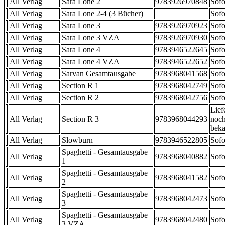
All Verlag
Sara Lone 2
9783926970848
Sofo
All Verlag
Sara Lone 2-4 (3 Bücher)
Sofo
All Verlag
Sara Lone 3
9783926970923
Sofo
All Verlag
Sara Lone 3 VZA
9783926970930
Sofo
All Verlag
Sara Lone 4
9783946522645
Sofo
All Verlag
Sara Lone 4 VZA
9783946522652
Sofo
All Verlag
Sarvan Gesamtausgabe
9783968041568
Sofo
All Verlag
Section R 1
9783968042749
Sofo
All Verlag
Section R 2
9783968042756
Sofo
Lief
All Verlag
Section R 3
9783968044293
noch
beka
All Verlag
Slowburn
9783946522805
Sofo
Spaghetti - Gesamtausgabe
All Verlag
9783968040882
Sofo
1
Spaghetti - Gesamtausgabe
All Verlag
9783968041582
Sofo
2
Spaghetti - Gesamtausgabe
All Verlag
9783968042473
Sofo
3
Spaghetti - Gesamtausgabe
All Verlag
9783968042480
Sofo
3 VZA