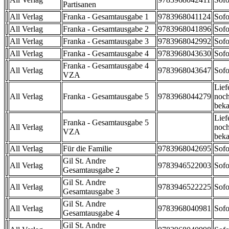
Partisanen
All Verlag
Franka - Gesamtausgabe 1
9783968041124
Sofo
All Verlag
Franka - Gesamtausgabe 2
9783968041896
Sofo
All Verlag
Franka - Gesamtausgabe 3
9783968042992
Sofo
All Verlag
Franka - Gesamtausgabe 4
9783968043630
Sofo
Franka - Gesamtausgabe 4
All Verlag
9783968043647
Sofo
VZA
Lief
All Verlag
Franka - Gesamtausgabe 5
9783968044279
noch
beka
Lief
Franka - Gesamtausgabe 5
All Verlag
noch
VZA
beka
All Verlag
Für die Familie
9783968042695
Sofo
Gil St. Andre
All Verlag
9783946522003
Sofo
Gesamtausgabe 2
Gil St. Andre
All Verlag
9783946522225
Sofo
Gesamtausgabe 3
Gil St. Andre
All Verlag
9783968040981
Sofo
Gesamtausgabe 4
Gil St. Andre