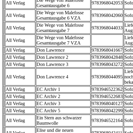
Die Wege von Malefosse
All Verlag
9783968042053
Sofo
Gesamtausgabe 6
Die Wege von Malefosse
All Verlag
9783968042060
Sofo
Gesamtausgabe 6 VZA
Die Wege von Malefosse
Lief
All Verlag
9783968044033
Gesamtausgabe 7
Aug
Die Wege von Malefosse
Lief
All Verlag
Gesamtausgabe 7 VZA
Aug
All Verlag
Don Lawrence
9783968041667
Sofo
All Verlag
Don Lawrence 2
9783968042848
Sofo
All Verlag
Don Lawrence 3
9783968043272
Sofo
Lief
All Verlag
Don Lawrence 4
9783968044095
noch
beka
All Verlag
EC Archiv 1
9783946522362
Sofo
All Verlag
EC Archiv 2
9783946522683
Sofo
All Verlag
EC Archiv 3
9783968040127
Sofo
All Verlag
EC Archiv 5
9783968042299
Sofo
Ein Stern aus schwarzer
All Verlag
9783946522164
Sofo
Baumwolle
Elise und die neuen
All Verlag
9783968042411
Sofo