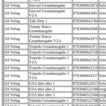
All Verlag
Surcouf Gesamtausgabe
9783968043074
Sofo
Surcouf Gesamtausgabe
All Verlag
9783968043081
Sofo
VZA
All Verlag
Talk Dirty 1
9783968043784
Sofo
Tommy Banco
All Verlag
9783968043968
Sofo
Gesamtausgabe
Tommy Banco
All Verlag
9783968043975
Sofo
Gesamtausgabe VZA
All Verlag
Torpedo Gesamtausgabe 1
9783968041971
Sofo
All Verlag
Torpedo Gesamtausgabe 2
9783968042558
Sofo
Torpedo Gesamtausgabe 2
All Verlag
9783968042565
Sofo
VZA
All Verlag
Torpedo Gesamtausgabe 3
9783968043210
Sofo
Torpedo Gesamtausgabe 3
All Verlag
9783968043227
Sofo
VZA
All Verlag
USA über alles 1
9783946522027
Sofo
All Verlag
USA über alles 2
9783946522188
verg
All Verlag
USA über alles 3
9783946522584
verg
All Verlag
Valentin Gesamtausgabe 1
9783946522768
Sofo