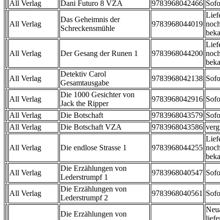
All Verlag
Dani Futuro 8 VZA
9783968042466
Sofo
Lief
Das Geheimnis der
All Verlag
9783968044019
noch
Schreckensmühle
beka
Lief
All Verlag
Der Gesang der Runen 1
9783968044200
noch
beka
Detektiv Carol
All Verlag
9783968042138
Sofo
Gesamtausgabe
Die 1000 Gesichter von
All Verlag
9783968042916
Sofo
Jack the Ripper
All Verlag
Die Botschaft
9783968043579
Sofo
All Verlag
Die Botschaft VZA
9783968043586
verg
Lief
All Verlag
Die endlose Strasse 1
9783968044255
noch
beka
Die Erzählungen von
All Verlag
9783968040547
Sofo
Lederstrumpf 1
Die Erzählungen von
All Verlag
9783968040561
Sofo
Lederstrumpf 2
Neu
Die Erzählungen von
liefe