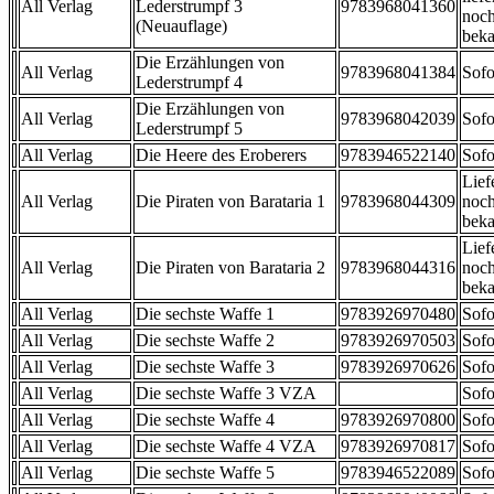
All Verlag
Lederstrumpf 3
9783968041360
noch
(Neuauflage)
beka
Die Erzählungen von
All Verlag
9783968041384
Sofo
Lederstrumpf 4
Die Erzählungen von
All Verlag
9783968042039
Sofo
Lederstrumpf 5
All Verlag
Die Heere des Eroberers
9783946522140
Sofo
Lief
All Verlag
Die Piraten von Barataria 1
9783968044309
noch
beka
Lief
All Verlag
Die Piraten von Barataria 2
9783968044316
noch
beka
All Verlag
Die sechste Waffe 1
9783926970480
Sofo
All Verlag
Die sechste Waffe 2
9783926970503
Sofo
All Verlag
Die sechste Waffe 3
9783926970626
Sofo
All Verlag
Die sechste Waffe 3 VZA
Sofo
All Verlag
Die sechste Waffe 4
9783926970800
Sofo
All Verlag
Die sechste Waffe 4 VZA
9783926970817
Sofo
All Verlag
Die sechste Waffe 5
9783946522089
Sofo