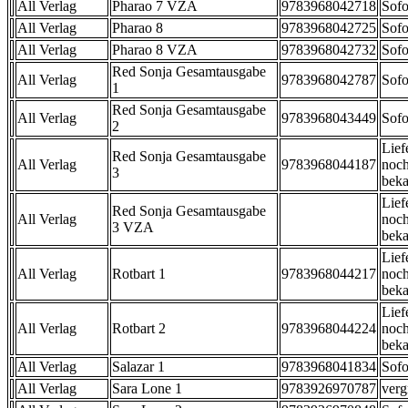
All Verlag
Pharao 7 VZA
9783968042718
Sofo
All Verlag
Pharao 8
9783968042725
Sofo
All Verlag
Pharao 8 VZA
9783968042732
Sofo
Red Sonja Gesamtausgabe
All Verlag
9783968042787
Sofo
1
Red Sonja Gesamtausgabe
All Verlag
9783968043449
Sofo
2
Lief
Red Sonja Gesamtausgabe
All Verlag
9783968044187
noch
3
beka
Lief
Red Sonja Gesamtausgabe
All Verlag
noch
3 VZA
beka
Lief
All Verlag
Rotbart 1
9783968044217
noch
beka
Lief
All Verlag
Rotbart 2
9783968044224
noch
beka
All Verlag
Salazar 1
9783968041834
Sofo
All Verlag
Sara Lone 1
9783926970787
verg