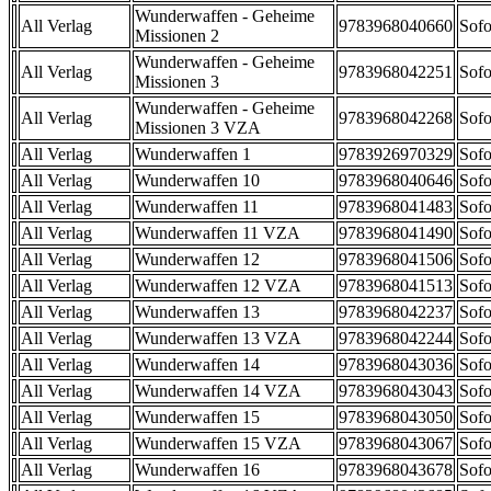
Wunderwaffen - Geheime
All Verlag
9783968040660
Sofo
Missionen 2
Wunderwaffen - Geheime
All Verlag
9783968042251
Sofo
Missionen 3
Wunderwaffen - Geheime
All Verlag
9783968042268
Sofo
Missionen 3 VZA
All Verlag
Wunderwaffen 1
9783926970329
Sofo
All Verlag
Wunderwaffen 10
9783968040646
Sofo
All Verlag
Wunderwaffen 11
9783968041483
Sofo
All Verlag
Wunderwaffen 11 VZA
9783968041490
Sofo
All Verlag
Wunderwaffen 12
9783968041506
Sofo
All Verlag
Wunderwaffen 12 VZA
9783968041513
Sofo
All Verlag
Wunderwaffen 13
9783968042237
Sofo
All Verlag
Wunderwaffen 13 VZA
9783968042244
Sofo
All Verlag
Wunderwaffen 14
9783968043036
Sofo
All Verlag
Wunderwaffen 14 VZA
9783968043043
Sofo
All Verlag
Wunderwaffen 15
9783968043050
Sofo
All Verlag
Wunderwaffen 15 VZA
9783968043067
Sofo
All Verlag
Wunderwaffen 16
9783968043678
Sofo