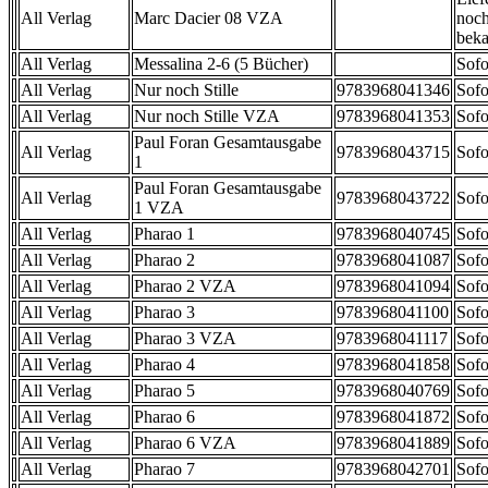
All Verlag
Marc Dacier 08 VZA
noch
beka
All Verlag
Messalina 2-6 (5 Bücher)
Sofo
All Verlag
Nur noch Stille
9783968041346
Sofo
All Verlag
Nur noch Stille VZA
9783968041353
Sofo
Paul Foran Gesamtausgabe
All Verlag
9783968043715
Sofo
1
Paul Foran Gesamtausgabe
All Verlag
9783968043722
Sofo
1 VZA
All Verlag
Pharao 1
9783968040745
Sofo
All Verlag
Pharao 2
9783968041087
Sofo
All Verlag
Pharao 2 VZA
9783968041094
Sofo
All Verlag
Pharao 3
9783968041100
Sofo
All Verlag
Pharao 3 VZA
9783968041117
Sofo
All Verlag
Pharao 4
9783968041858
Sofo
All Verlag
Pharao 5
9783968040769
Sofo
All Verlag
Pharao 6
9783968041872
Sofo
All Verlag
Pharao 6 VZA
9783968041889
Sofo
All Verlag
Pharao 7
9783968042701
Sofo