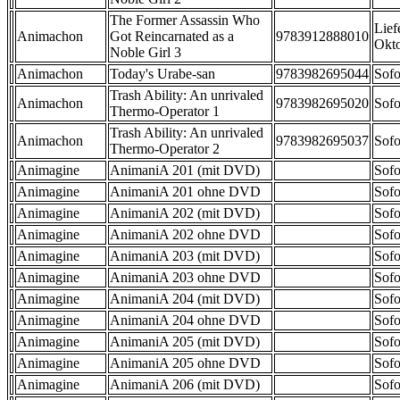
The Former Assassin Who
Lief
Animachon
Got Reincarnated as a
9783912888010
Okt
Noble Girl 3
Animachon
Today's Urabe-san
9783982695044
Sofo
Trash Ability: An unrivaled
Animachon
9783982695020
Sofo
Thermo-Operator 1
Trash Ability: An unrivaled
Animachon
9783982695037
Sofo
Thermo-Operator 2
Animagine
AnimaniA 201 (mit DVD)
Sofo
Animagine
AnimaniA 201 ohne DVD
Sofo
Animagine
AnimaniA 202 (mit DVD)
Sofo
Animagine
AnimaniA 202 ohne DVD
Sofo
Animagine
AnimaniA 203 (mit DVD)
Sofo
Animagine
AnimaniA 203 ohne DVD
Sofo
Animagine
AnimaniA 204 (mit DVD)
Sofo
Animagine
AnimaniA 204 ohne DVD
Sofo
Animagine
AnimaniA 205 (mit DVD)
Sofo
Animagine
AnimaniA 205 ohne DVD
Sofo
Animagine
AnimaniA 206 (mit DVD)
Sofo