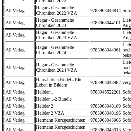
Chroniken 2022
Hägar - Gesammelte
All Verlag
9783968043814
Sofo
Chroniken 2022 VZA
Hägar - Gesammelte
Lief
All Verlag
9783968044101
Chroniken 2023
Aug
Hägar - Gesammelte
Lief
All Verlag
Chroniken 2023 VZA
Aug
Lief
Hägar - Gesammelte
All Verlag
9783968044361
noch
Chroniken 2024
beka
Lief
Hägar - Gesammelte
All Verlag
noch
Chroniken 2024 VZA
beka
Hans-Ulrich Rudel - Ein
All Verlag
9783968043982
verg
Leben in Bildern
All Verlag
Helblar 1
9783946522201
Sofo
All Verlag
Helblar 1-2 Bundle
Sofo
All Verlag
Helblar 2
9783968040189
Sofo
All Verlag
Helblar 2 VZA
9783968040196
Sofo
All Verlag
Hermann Kurzgeschichten
9783968043906
Sofo
Hermann Kurzgeschichten
All Verlag
9783968043913
Verg