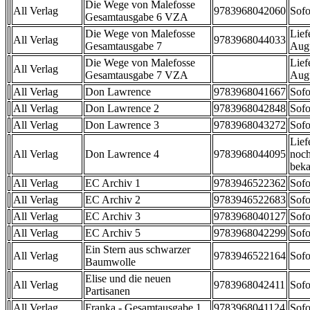
Die Wege von Malefosse
All Verlag
9783968042060
Sofo
Gesamtausgabe 6 VZA
Die Wege von Malefosse
Lief
All Verlag
9783968044033
Gesamtausgabe 7
Aug
Die Wege von Malefosse
Lief
All Verlag
Gesamtausgabe 7 VZA
Aug
All Verlag
Don Lawrence
9783968041667
Sofo
All Verlag
Don Lawrence 2
9783968042848
Sofo
All Verlag
Don Lawrence 3
9783968043272
Sofo
Lief
All Verlag
Don Lawrence 4
9783968044095
noch
beka
All Verlag
EC Archiv 1
9783946522362
Sofo
All Verlag
EC Archiv 2
9783946522683
Sofo
All Verlag
EC Archiv 3
9783968040127
Sofo
All Verlag
EC Archiv 5
9783968042299
Sofo
Ein Stern aus schwarzer
All Verlag
9783946522164
Sofo
Baumwolle
Elise und die neuen
All Verlag
9783968042411
Sofo
Partisanen
All Verlag
Franka - Gesamtausgabe 1
9783968041124
Sofo