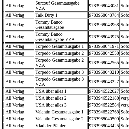
Surcouf Gesamtausgabe
All Verlag
9783968043081
Sofo
VZA
All Verlag
Talk Dirty 1
9783968043784
Sofo
Tommy Banco
All Verlag
9783968043968
Sofo
Gesamtausgabe
Tommy Banco
All Verlag
9783968043975
Sofo
Gesamtausgabe VZA
All Verlag
Torpedo Gesamtausgabe 1
9783968041971
Sofo
All Verlag
Torpedo Gesamtausgabe 2
9783968042558
Sofo
Torpedo Gesamtausgabe 2
All Verlag
9783968042565
Sofo
VZA
All Verlag
Torpedo Gesamtausgabe 3
9783968043210
Sofo
Torpedo Gesamtausgabe 3
All Verlag
9783968043227
Sofo
VZA
All Verlag
USA über alles 1
9783946522027
Sofo
All Verlag
USA über alles 2
9783946522188
verg
All Verlag
USA über alles 3
9783946522584
verg
All Verlag
Valentin Gesamtausgabe 1
9783946522768
Sofo
All Verlag
Valentin Gesamtausgabe 2
9783968040509
Sofo
All Verlag
Vlad der Pfähler
9783968043425
Sofo