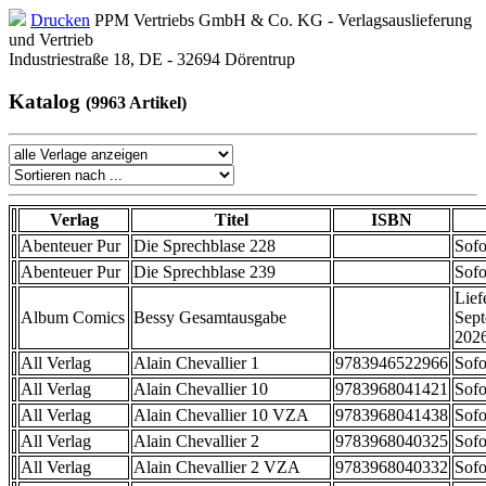
Drucken
PPM Vertriebs GmbH & Co. KG - Verlagsauslieferung
und Vertrieb
Industriestraße 18, DE - 32694 Dörentrup
Katalog
(9963 Artikel)
Verlag
Titel
ISBN
Abenteuer Pur
Die Sprechblase 228
Sofo
Abenteuer Pur
Die Sprechblase 239
Sofo
Lief
Album Comics
Bessy Gesamtausgabe
Sep
202
All Verlag
Alain Chevallier 1
9783946522966
Sofo
All Verlag
Alain Chevallier 10
9783968041421
Sofo
All Verlag
Alain Chevallier 10 VZA
9783968041438
Sofo
All Verlag
Alain Chevallier 2
9783968040325
Sofo
All Verlag
Alain Chevallier 2 VZA
9783968040332
Sofo