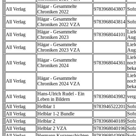
Hägar - Gesammelte
All Verlag
9783968043807
Sofo
Chroniken 2022
Hägar - Gesammelte
All Verlag
9783968043814
Sofo
Chroniken 2022 VZA
Hägar - Gesammelte
Lief
All Verlag
9783968044101
Chroniken 2023
Aug
Hägar - Gesammelte
Lief
All Verlag
Chroniken 2023 VZA
Aug
Lief
Hägar - Gesammelte
All Verlag
9783968044361
noch
Chroniken 2024
beka
Lief
Hägar - Gesammelte
All Verlag
noch
Chroniken 2024 VZA
beka
Hans-Ulrich Rudel - Ein
All Verlag
9783968043982
verg
Leben in Bildern
All Verlag
Helblar 1
9783946522201
Sofo
All Verlag
Helblar 1-2 Bundle
Sofo
All Verlag
Helblar 2
9783968040189
Sofo
All Verlag
Helblar 2 VZA
9783968040196
Sofo
All Verlag
Hermann Kurzgeschichten
9783968043906
Sofo