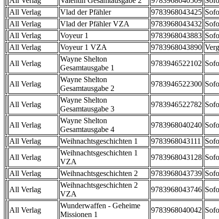
All Verlag
Valentin Gesamtausgabe 2
9783968040509
Sofo
All Verlag
Vlad der Pfähler
9783968043425
Sofo
All Verlag
Vlad der Pfähler VZA
9783968043432
Sofo
All Verlag
Voyeur 1
9783968043883
Sofo
All Verlag
Voyeur 1 VZA
9783968043890
Verg
Wayne Shelton
All Verlag
9783946522102
Sofo
Gesamtausgabe 1
Wayne Shelton
All Verlag
9783946522300
Sofo
Gesamtausgabe 2
Wayne Shelton
All Verlag
9783946522782
Sofo
Gesamtausgabe 3
Wayne Shelton
All Verlag
9783968040240
Sofo
Gesamtausgabe 4
All Verlag
Weihnachtsgeschichten 1
9783968043111
Sofo
Weihnachtsgeschichten 1
All Verlag
9783968043128
Sofo
VZA
All Verlag
Weihnachtsgeschichten 2
9783968043739
Sofo
Weihnachtsgeschichten 2
All Verlag
9783968043746
Sofo
VZA
Wunderwaffen - Geheime
All Verlag
9783968040042
Sofo
Missionen 1