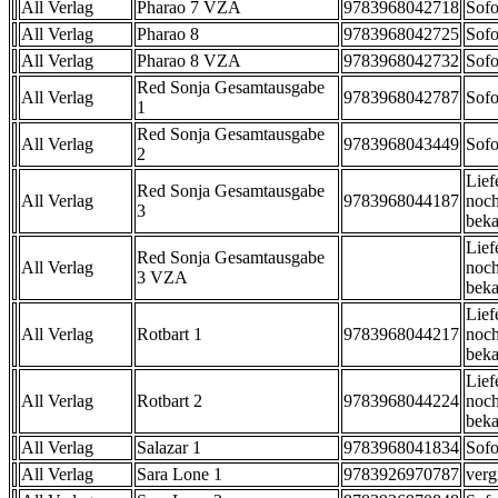
All Verlag
Pharao 7 VZA
9783968042718
Sofo
All Verlag
Pharao 8
9783968042725
Sofo
All Verlag
Pharao 8 VZA
9783968042732
Sofo
Red Sonja Gesamtausgabe
All Verlag
9783968042787
Sofo
1
Red Sonja Gesamtausgabe
All Verlag
9783968043449
Sofo
2
Lief
Red Sonja Gesamtausgabe
All Verlag
9783968044187
noch
3
beka
Lief
Red Sonja Gesamtausgabe
All Verlag
noch
3 VZA
beka
Lief
All Verlag
Rotbart 1
9783968044217
noch
beka
Lief
All Verlag
Rotbart 2
9783968044224
noch
beka
All Verlag
Salazar 1
9783968041834
Sofo
All Verlag
Sara Lone 1
9783926970787
verg