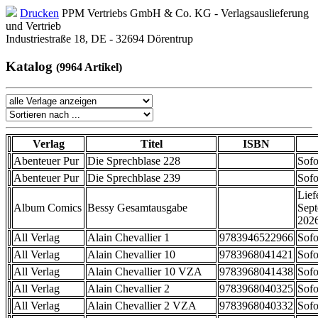
Drucken
PPM Vertriebs GmbH & Co. KG - Verlagsauslieferung
und Vertrieb
Industriestraße 18, DE - 32694 Dörentrup
Katalog
(9964 Artikel)
Verlag
Titel
ISBN
Abenteuer Pur
Die Sprechblase 228
Sofo
Abenteuer Pur
Die Sprechblase 239
Sofo
Lief
Album Comics
Bessy Gesamtausgabe
Sep
202
All Verlag
Alain Chevallier 1
9783946522966
Sofo
All Verlag
Alain Chevallier 10
9783968041421
Sofo
All Verlag
Alain Chevallier 10 VZA
9783968041438
Sofo
All Verlag
Alain Chevallier 2
9783968040325
Sofo
All Verlag
Alain Chevallier 2 VZA
9783968040332
Sofo