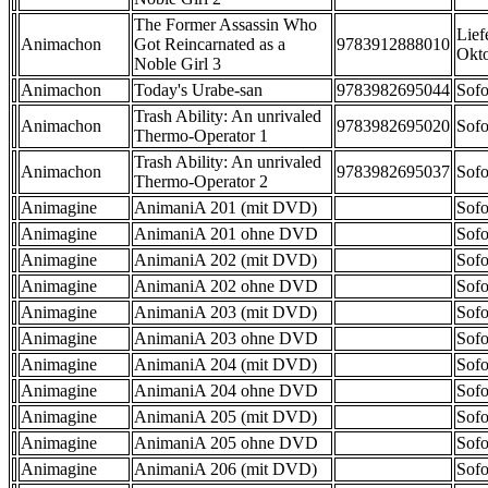
The Former Assassin Who
Lief
Animachon
Got Reincarnated as a
9783912888010
Okt
Noble Girl 3
Animachon
Today's Urabe-san
9783982695044
Sofo
Trash Ability: An unrivaled
Animachon
9783982695020
Sofo
Thermo-Operator 1
Trash Ability: An unrivaled
Animachon
9783982695037
Sofo
Thermo-Operator 2
Animagine
AnimaniA 201 (mit DVD)
Sofo
Animagine
AnimaniA 201 ohne DVD
Sofo
Animagine
AnimaniA 202 (mit DVD)
Sofo
Animagine
AnimaniA 202 ohne DVD
Sofo
Animagine
AnimaniA 203 (mit DVD)
Sofo
Animagine
AnimaniA 203 ohne DVD
Sofo
Animagine
AnimaniA 204 (mit DVD)
Sofo
Animagine
AnimaniA 204 ohne DVD
Sofo
Animagine
AnimaniA 205 (mit DVD)
Sofo
Animagine
AnimaniA 205 ohne DVD
Sofo
Animagine
AnimaniA 206 (mit DVD)
Sofo