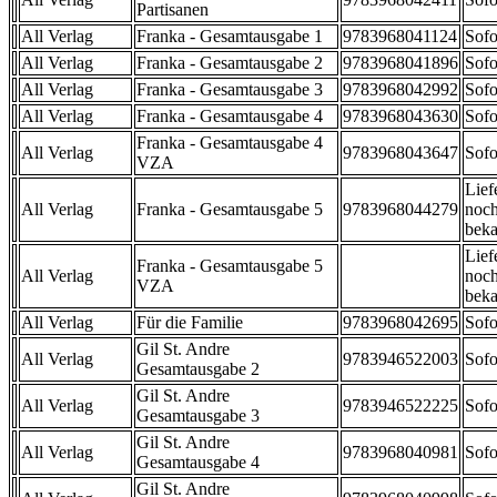
Partisanen
All Verlag
Franka - Gesamtausgabe 1
9783968041124
Sofo
All Verlag
Franka - Gesamtausgabe 2
9783968041896
Sofo
All Verlag
Franka - Gesamtausgabe 3
9783968042992
Sofo
All Verlag
Franka - Gesamtausgabe 4
9783968043630
Sofo
Franka - Gesamtausgabe 4
All Verlag
9783968043647
Sofo
VZA
Lief
All Verlag
Franka - Gesamtausgabe 5
9783968044279
noch
beka
Lief
Franka - Gesamtausgabe 5
All Verlag
noch
VZA
beka
All Verlag
Für die Familie
9783968042695
Sofo
Gil St. Andre
All Verlag
9783946522003
Sofo
Gesamtausgabe 2
Gil St. Andre
All Verlag
9783946522225
Sofo
Gesamtausgabe 3
Gil St. Andre
All Verlag
9783968040981
Sofo
Gesamtausgabe 4
Gil St. Andre