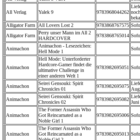
Lief
All Verlag
Yalek 9
9783968044262
noch
beka
Alligator Farm
All Lovers Lost 2
9783868767575
Sofo
Perry unser Mann im All 2
Alligator Farm
9783868765014
Sofo
HARDCOVER
Animachon - Lesezeichen:
Animachon
Sofo
Hell Mode 1
Hell Mode: Unterforderter
Hardcore-Gamer findet die
Animachon
9783982695051
Sofo
ultimative Challenge in
einer anderen Welt 1
Seirei Gensouki: Spirit
Lief
Animachon
9783982695075
Chronicles 01
Aug
Seirei Gensouki: Spirit
Lief
Animachon
9783982695082
Chronicles 02
Juni
The Former Assassin Who
Animachon
Got Reincarnated as a
9783982695006
Sofo
Noble Girl 1
The Former Assassin Who
Animachon
Got Reincarnated as a
9783982695013
Sofo
Noble Girl 2