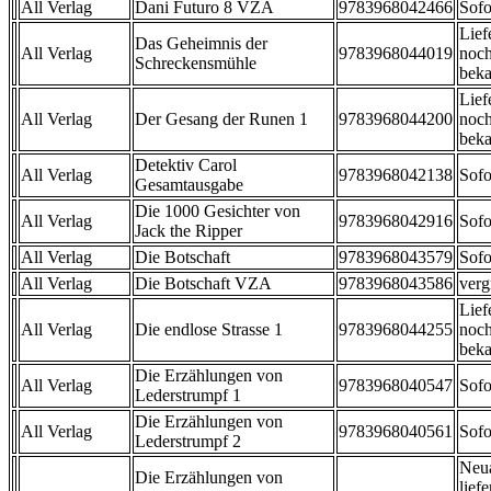
All Verlag
Dani Futuro 8 VZA
9783968042466
Sofo
Lief
Das Geheimnis der
All Verlag
9783968044019
noch
Schreckensmühle
beka
Lief
All Verlag
Der Gesang der Runen 1
9783968044200
noch
beka
Detektiv Carol
All Verlag
9783968042138
Sofo
Gesamtausgabe
Die 1000 Gesichter von
All Verlag
9783968042916
Sofo
Jack the Ripper
All Verlag
Die Botschaft
9783968043579
Sofo
All Verlag
Die Botschaft VZA
9783968043586
verg
Lief
All Verlag
Die endlose Strasse 1
9783968044255
noch
beka
Die Erzählungen von
All Verlag
9783968040547
Sofo
Lederstrumpf 1
Die Erzählungen von
All Verlag
9783968040561
Sofo
Lederstrumpf 2
Neu
Die Erzählungen von
liefe