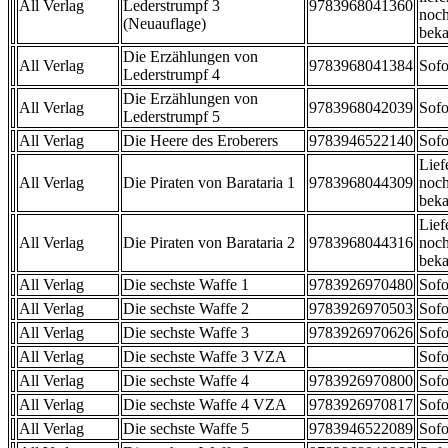
All Verlag
Lederstrumpf 3
9783968041360
noch
(Neuauflage)
beka
Die Erzählungen von
All Verlag
9783968041384
Sofo
Lederstrumpf 4
Die Erzählungen von
All Verlag
9783968042039
Sofo
Lederstrumpf 5
All Verlag
Die Heere des Eroberers
9783946522140
Sofo
Lief
All Verlag
Die Piraten von Barataria 1
9783968044309
noch
beka
Lief
All Verlag
Die Piraten von Barataria 2
9783968044316
noch
beka
All Verlag
Die sechste Waffe 1
9783926970480
Sofo
All Verlag
Die sechste Waffe 2
9783926970503
Sofo
All Verlag
Die sechste Waffe 3
9783926970626
Sofo
All Verlag
Die sechste Waffe 3 VZA
Sofo
All Verlag
Die sechste Waffe 4
9783926970800
Sofo
All Verlag
Die sechste Waffe 4 VZA
9783926970817
Sofo
All Verlag
Die sechste Waffe 5
9783946522089
Sofo