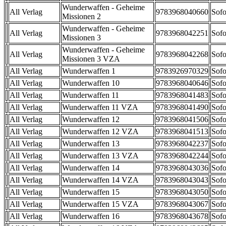
Wunderwaffen - Geheime
All Verlag
9783968040660
Sofo
Missionen 2
Wunderwaffen - Geheime
All Verlag
9783968042251
Sofo
Missionen 3
Wunderwaffen - Geheime
All Verlag
9783968042268
Sofo
Missionen 3 VZA
All Verlag
Wunderwaffen 1
9783926970329
Sofo
All Verlag
Wunderwaffen 10
9783968040646
Sofo
All Verlag
Wunderwaffen 11
9783968041483
Sofo
All Verlag
Wunderwaffen 11 VZA
9783968041490
Sofo
All Verlag
Wunderwaffen 12
9783968041506
Sofo
All Verlag
Wunderwaffen 12 VZA
9783968041513
Sofo
All Verlag
Wunderwaffen 13
9783968042237
Sofo
All Verlag
Wunderwaffen 13 VZA
9783968042244
Sofo
All Verlag
Wunderwaffen 14
9783968043036
Sofo
All Verlag
Wunderwaffen 14 VZA
9783968043043
Sofo
All Verlag
Wunderwaffen 15
9783968043050
Sofo
All Verlag
Wunderwaffen 15 VZA
9783968043067
Sofo
All Verlag
Wunderwaffen 16
9783968043678
Sofo