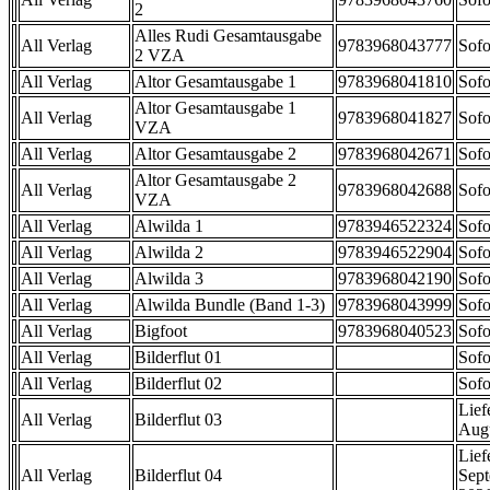
2
Alles Rudi Gesamtausgabe
All Verlag
9783968043777
Sofo
2 VZA
All Verlag
Altor Gesamtausgabe 1
9783968041810
Sofo
Altor Gesamtausgabe 1
All Verlag
9783968041827
Sofo
VZA
All Verlag
Altor Gesamtausgabe 2
9783968042671
Sofo
Altor Gesamtausgabe 2
All Verlag
9783968042688
Sofo
VZA
All Verlag
Alwilda 1
9783946522324
Sofo
All Verlag
Alwilda 2
9783946522904
Sofo
All Verlag
Alwilda 3
9783968042190
Sofo
All Verlag
Alwilda Bundle (Band 1-3)
9783968043999
Sofo
All Verlag
Bigfoot
9783968040523
Sofo
All Verlag
Bilderflut 01
Sofo
All Verlag
Bilderflut 02
Sofo
Lief
All Verlag
Bilderflut 03
Aug
Lief
All Verlag
Bilderflut 04
Sep