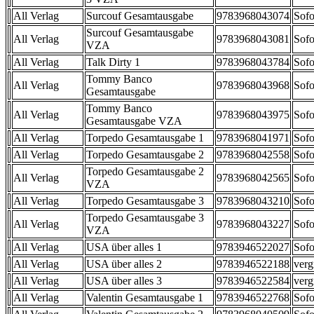
All Verlag
Surcouf Gesamtausgabe
9783968043074
Sofo
Surcouf Gesamtausgabe
All Verlag
9783968043081
Sofo
VZA
All Verlag
Talk Dirty 1
9783968043784
Sofo
Tommy Banco
All Verlag
9783968043968
Sofo
Gesamtausgabe
Tommy Banco
All Verlag
9783968043975
Sofo
Gesamtausgabe VZA
All Verlag
Torpedo Gesamtausgabe 1
9783968041971
Sofo
All Verlag
Torpedo Gesamtausgabe 2
9783968042558
Sofo
Torpedo Gesamtausgabe 2
All Verlag
9783968042565
Sofo
VZA
All Verlag
Torpedo Gesamtausgabe 3
9783968043210
Sofo
Torpedo Gesamtausgabe 3
All Verlag
9783968043227
Sofo
VZA
All Verlag
USA über alles 1
9783946522027
Sofo
All Verlag
USA über alles 2
9783946522188
verg
All Verlag
USA über alles 3
9783946522584
verg
All Verlag
Valentin Gesamtausgabe 1
9783946522768
Sofo