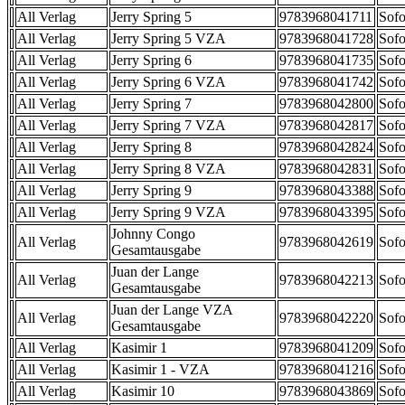
All Verlag
Jerry Spring 5
9783968041711
Sofo
All Verlag
Jerry Spring 5 VZA
9783968041728
Sofo
All Verlag
Jerry Spring 6
9783968041735
Sofo
All Verlag
Jerry Spring 6 VZA
9783968041742
Sofo
All Verlag
Jerry Spring 7
9783968042800
Sofo
All Verlag
Jerry Spring 7 VZA
9783968042817
Sofo
All Verlag
Jerry Spring 8
9783968042824
Sofo
All Verlag
Jerry Spring 8 VZA
9783968042831
Sofo
All Verlag
Jerry Spring 9
9783968043388
Sofo
All Verlag
Jerry Spring 9 VZA
9783968043395
Sofo
Johnny Congo
All Verlag
9783968042619
Sofo
Gesamtausgabe
Juan der Lange
All Verlag
9783968042213
Sofo
Gesamtausgabe
Juan der Lange VZA
All Verlag
9783968042220
Sofo
Gesamtausgabe
All Verlag
Kasimir 1
9783968041209
Sofo
All Verlag
Kasimir 1 - VZA
9783968041216
Sofo
All Verlag
Kasimir 10
9783968043869
Sofo