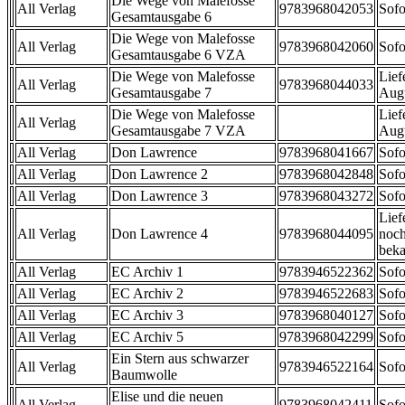
Die Wege von Malefosse
All Verlag
9783968042053
Sofo
Gesamtausgabe 6
Die Wege von Malefosse
All Verlag
9783968042060
Sofo
Gesamtausgabe 6 VZA
Die Wege von Malefosse
Lief
All Verlag
9783968044033
Gesamtausgabe 7
Aug
Die Wege von Malefosse
Lief
All Verlag
Gesamtausgabe 7 VZA
Aug
All Verlag
Don Lawrence
9783968041667
Sofo
All Verlag
Don Lawrence 2
9783968042848
Sofo
All Verlag
Don Lawrence 3
9783968043272
Sofo
Lief
All Verlag
Don Lawrence 4
9783968044095
noch
beka
All Verlag
EC Archiv 1
9783946522362
Sofo
All Verlag
EC Archiv 2
9783946522683
Sofo
All Verlag
EC Archiv 3
9783968040127
Sofo
All Verlag
EC Archiv 5
9783968042299
Sofo
Ein Stern aus schwarzer
All Verlag
9783946522164
Sofo
Baumwolle
Elise und die neuen
All Verlag
9783968042411
Sofo