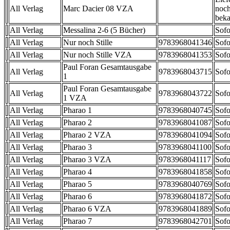
All Verlag
Marc Dacier 08 VZA
noch
beka
All Verlag
Messalina 2-6 (5 Bücher)
Sofo
All Verlag
Nur noch Stille
9783968041346
Sofo
All Verlag
Nur noch Stille VZA
9783968041353
Sofo
Paul Foran Gesamtausgabe
All Verlag
9783968043715
Sofo
1
Paul Foran Gesamtausgabe
All Verlag
9783968043722
Sofo
1 VZA
All Verlag
Pharao 1
9783968040745
Sofo
All Verlag
Pharao 2
9783968041087
Sofo
All Verlag
Pharao 2 VZA
9783968041094
Sofo
All Verlag
Pharao 3
9783968041100
Sofo
All Verlag
Pharao 3 VZA
9783968041117
Sofo
All Verlag
Pharao 4
9783968041858
Sofo
All Verlag
Pharao 5
9783968040769
Sofo
All Verlag
Pharao 6
9783968041872
Sofo
All Verlag
Pharao 6 VZA
9783968041889
Sofo
All Verlag
Pharao 7
9783968042701
Sofo