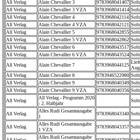
All Verlag
Alain Chevallier 3
9783968041407
Sofo
All Verlag
Alain Chevallier 3 VZA
9783968041414
Sofo
All Verlag
Alain Chevallier 4
9783968042114
Sofo
All Verlag
Alain Chevallier 4 VZA
9783968042121
Sofo
All Verlag
Alain Chevallier 5
9783968042855
Sofo
All Verlag
Alain Chevallier 5 VZA
9783968042862
Sofo
All Verlag
Alain Chevallier 6
9783968043517
Sofo
All Verlag
Alain Chevallier 6 VZA
9783968043524
Sofo
Lief
All Verlag
Alain Chevallier 7
9783968044125
Aug
All Verlag
Alain Chevallier 8
9783946522980
Sofo
All Verlag
Alain Chevallier 9
9783968040349
Sofo
All Verlag
Alain Chevallier 9 VZA
9783968040356
Sofo
All Verlag - Programm 2026
All Verlag
Sofo
- 2. Halbjahr
Alles Rudi Gesamtausgabe
All Verlag
9783968043340
Sofo
1
Alles Rudi Gesamtausgabe
All Verlag
9783968043357
Sofo
1 VZA
Alles Rudi Gesamtausgabe
All Verlag
9783968043760
Sofo