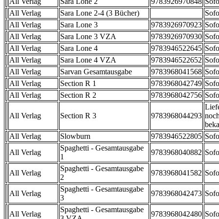
All Verlag
Sara Lone 2
9783926970848
Sofo
All Verlag
Sara Lone 2-4 (3 Bücher)
Sofo
All Verlag
Sara Lone 3
9783926970923
Sofo
All Verlag
Sara Lone 3 VZA
9783926970930
Sofo
All Verlag
Sara Lone 4
9783946522645
Sofo
All Verlag
Sara Lone 4 VZA
9783946522652
Sofo
All Verlag
Sarvan Gesamtausgabe
9783968041568
Sofo
All Verlag
Section R 1
9783968042749
Sofo
All Verlag
Section R 2
9783968042756
Sofo
Lief
All Verlag
Section R 3
9783968044293
noch
beka
All Verlag
Slowburn
9783946522805
Sofo
Spaghetti - Gesamtausgabe
All Verlag
9783968040882
Sofo
1
Spaghetti - Gesamtausgabe
All Verlag
9783968041582
Sofo
2
Spaghetti - Gesamtausgabe
All Verlag
9783968042473
Sofo
3
Spaghetti - Gesamtausgabe
All Verlag
9783968042480
Sofo
3 VZA