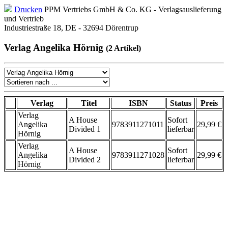
Drucken
PPM Vertriebs GmbH & Co. KG - Verlagsauslieferung
und Vertrieb
Industriestraße 18, DE - 32694 Dörentrup
Verlag Angelika Hörnig
(2 Artikel)
Verlag
Titel
ISBN
Status
Preis
Verlag
A House
Sofort
Angelika
9783911271011
29,99 €
Divided 1
lieferbar
Hörnig
Verlag
A House
Sofort
Angelika
9783911271028
29,99 €
Divided 2
lieferbar
Hörnig