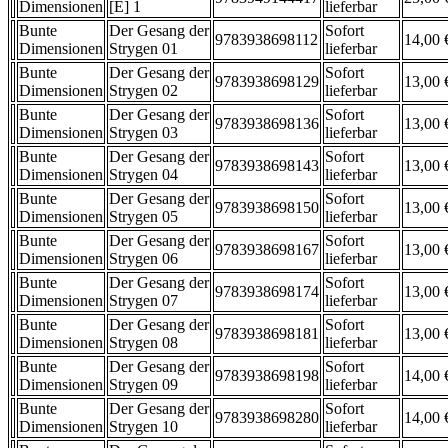
Dimensionen
[E] 1
lieferbar
Bunte
Der Gesang der
Sofort
9783938698112
14,00 
Dimensionen
Strygen 01
lieferbar
Bunte
Der Gesang der
Sofort
9783938698129
13,00 
Dimensionen
Strygen 02
lieferbar
Bunte
Der Gesang der
Sofort
9783938698136
13,00 
Dimensionen
Strygen 03
lieferbar
Bunte
Der Gesang der
Sofort
9783938698143
13,00 
Dimensionen
Strygen 04
lieferbar
Bunte
Der Gesang der
Sofort
9783938698150
13,00 
Dimensionen
Strygen 05
lieferbar
Bunte
Der Gesang der
Sofort
9783938698167
13,00 
Dimensionen
Strygen 06
lieferbar
Bunte
Der Gesang der
Sofort
9783938698174
13,00 
Dimensionen
Strygen 07
lieferbar
Bunte
Der Gesang der
Sofort
9783938698181
13,00 
Dimensionen
Strygen 08
lieferbar
Bunte
Der Gesang der
Sofort
9783938698198
14,00 
Dimensionen
Strygen 09
lieferbar
Bunte
Der Gesang der
Sofort
9783938698280
14,00 
Dimensionen
Strygen 10
lieferbar