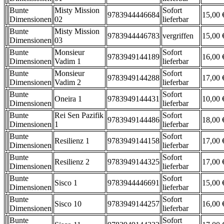
Bunte
Misty Mission
Sofort
9783944446684
15,00 
Dimensionen
02
lieferbar
Bunte
Misty Mission
9783944446783
vergriffen
15,00 
Dimensionen
03
Bunte
Monsieur
Sofort
9783949144189
16,00 
Dimensionen
Vadim 1
lieferbar
Bunte
Monsieur
Sofort
9783949144288
17,00 
Dimensionen
Vadim 2
lieferbar
Bunte
Sofort
Oneira 1
9783949144431
10,00 
Dimensionen
lieferbar
Bunte
Rei Sen Pazifik
Sofort
9783949144486
18,00 
Dimensionen
1
lieferbar
Bunte
Sofort
Resilienz 1
9783949144158
17,00 
Dimensionen
lieferbar
Bunte
Sofort
Resilienz 2
9783949144325
17,00 
Dimensionen
lieferbar
Bunte
Sofort
Sisco 1
9783944446691
15,00 
Dimensionen
lieferbar
Bunte
Sofort
Sisco 10
9783949144257
16,00 
Dimensionen
lieferbar
Bunte
Sofort