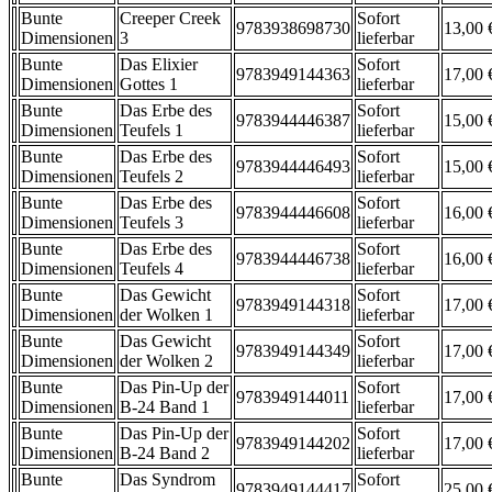
Bunte
Creeper Creek
Sofort
9783938698730
13,00 
Dimensionen
3
lieferbar
Bunte
Das Elixier
Sofort
9783949144363
17,00 
Dimensionen
Gottes 1
lieferbar
Bunte
Das Erbe des
Sofort
9783944446387
15,00 
Dimensionen
Teufels 1
lieferbar
Bunte
Das Erbe des
Sofort
9783944446493
15,00 
Dimensionen
Teufels 2
lieferbar
Bunte
Das Erbe des
Sofort
9783944446608
16,00 
Dimensionen
Teufels 3
lieferbar
Bunte
Das Erbe des
Sofort
9783944446738
16,00 
Dimensionen
Teufels 4
lieferbar
Bunte
Das Gewicht
Sofort
9783949144318
17,00 
Dimensionen
der Wolken 1
lieferbar
Bunte
Das Gewicht
Sofort
9783949144349
17,00 
Dimensionen
der Wolken 2
lieferbar
Bunte
Das Pin-Up der
Sofort
9783949144011
17,00 
Dimensionen
B-24 Band 1
lieferbar
Bunte
Das Pin-Up der
Sofort
9783949144202
17,00 
Dimensionen
B-24 Band 2
lieferbar
Bunte
Das Syndrom
Sofort
9783949144417
25,00 