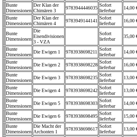
Bunte
Der Klan der
Sofort
9783944446035
14,00 
Dimensionen
Chimären 3
lieferbar
Bunte
Der Klan der
Sofort
9783949144141
16,00 
Dimensionen
Chimären 4
lieferbar
Die
Bunte
Sofort
Eisendivisionen
35,00 
Dimensionen
lieferbar
3 - VZA
Bunte
Sofort
Die Ewigen 1
9783938698211
14,00 
Dimensionen
lieferbar
Bunte
Sofort
Die Ewigen 2
9783938698228
16,00 
Dimensionen
lieferbar
Bunte
Sofort
Die Ewigen 3
9783938698235
13,00 
Dimensionen
lieferbar
Bunte
Sofort
Die Ewigen 4
9783938698242
13,00 
Dimensionen
lieferbar
Bunte
Sofort
Die Ewigen 5
9783938698303
14,00 
Dimensionen
lieferbar
Bunte
Sofort
Die Ewigen 6
9783938698495
15,00 
Dimensionen
lieferbar
Bunte
Die Macht der
Sofort
9783938698617
13,00 
Dimensionen
Archonten 1
lieferbar