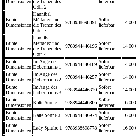
Dimensionen
die Tränen des
lieferbar
Odin 2
Hannibal
Bunte
Mériadec und
Sofort
9783938698891
14,00 
Dimensionen
die Tränen des
lieferbar
Odin 3
Hannibal
Bunte
Mériadec und
Sofort
9783944446196
14,00 
Dimensionen
die Tränen des
lieferbar
Odin 4
Bunte
Im Auge des
Sofort
9783944446189
14,00 
Dimensionen
Dobermanns 1
lieferbar
Bunte
Im Auge des
Sofort
9783944446257
14,00 
Dimensionen
Dobermanns 2
lieferbar
Bunte
Im Auge des
Sofort
9783944446370
14,00 
Dimensionen
Dobermanns 3
lieferbar
Bunte
Sofort
Kalte Sonne 1
9783944446806
16,00 
Dimensionen
lieferbar
Bunte
Sofort
Kalte Sonne 3
9783944446974
16,00 
Dimensionen
lieferbar
Bunte
Sofort
Lady Spitfire 1
9783938698778
16,00 
Dimensionen
lieferbar