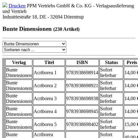
Drucken
PPM Vertriebs GmbH & Co. KG - Verlagsauslieferung
und Vertrieb
Industriestraße 18, DE - 32694 Dörentrup
Bunte Dimensionen
(230 Artikel)
Verlag
Titel
ISBN
Status
Preis
Bunte
Sofort
Acriborea 1
9783938698914
14,00 
Dimensionen
lieferbar
Bunte
Sofort
Acriborea 2
9783938698921
14,00 
Dimensionen
lieferbar
Bunte
Sofort
Acriborea 3
9783938698938
14,00 
Dimensionen
lieferbar
Bunte
Sofort
Acriborea 4
9783938698945
14,00 
Dimensionen
lieferbar
Bunte
Sofort
Acriborea 5
9783938698402
15,00 
Dimensionen
lieferbar
Bunte
Acriborea
Sofort
40,00 