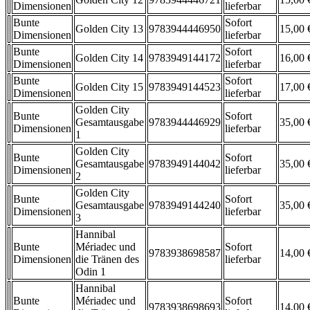
Dimensionen
lieferbar
Bunte
Sofort
Golden City 13
9783944446950
15,00 
Dimensionen
lieferbar
Bunte
Sofort
Golden City 14
9783949144172
16,00 
Dimensionen
lieferbar
Bunte
Sofort
Golden City 15
9783949144523
17,00 
Dimensionen
lieferbar
Golden City
Bunte
Sofort
Gesamtausgabe
9783944446929
35,00 
Dimensionen
lieferbar
1
Golden City
Bunte
Sofort
Gesamtausgabe
9783949144042
35,00 
Dimensionen
lieferbar
2
Golden City
Bunte
Sofort
Gesamtausgabe
9783949144240
35,00 
Dimensionen
lieferbar
3
Hannibal
Bunte
Mériadec und
Sofort
9783938698587
14,00 
Dimensionen
die Tränen des
lieferbar
Odin 1
Hannibal
Bunte
Mériadec und
Sofort
9783938698693
14,00 