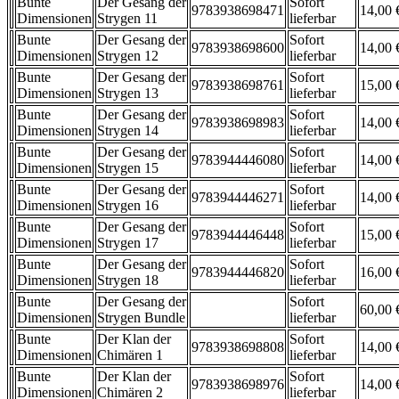
Bunte
Der Gesang der
Sofort
9783938698471
14,00 
Dimensionen
Strygen 11
lieferbar
Bunte
Der Gesang der
Sofort
9783938698600
14,00 
Dimensionen
Strygen 12
lieferbar
Bunte
Der Gesang der
Sofort
9783938698761
15,00 
Dimensionen
Strygen 13
lieferbar
Bunte
Der Gesang der
Sofort
9783938698983
14,00 
Dimensionen
Strygen 14
lieferbar
Bunte
Der Gesang der
Sofort
9783944446080
14,00 
Dimensionen
Strygen 15
lieferbar
Bunte
Der Gesang der
Sofort
9783944446271
14,00 
Dimensionen
Strygen 16
lieferbar
Bunte
Der Gesang der
Sofort
9783944446448
15,00 
Dimensionen
Strygen 17
lieferbar
Bunte
Der Gesang der
Sofort
9783944446820
16,00 
Dimensionen
Strygen 18
lieferbar
Bunte
Der Gesang der
Sofort
60,00 
Dimensionen
Strygen Bundle
lieferbar
Bunte
Der Klan der
Sofort
9783938698808
14,00 
Dimensionen
Chimären 1
lieferbar
Bunte
Der Klan der
Sofort
9783938698976
14,00 
Dimensionen
Chimären 2
lieferbar