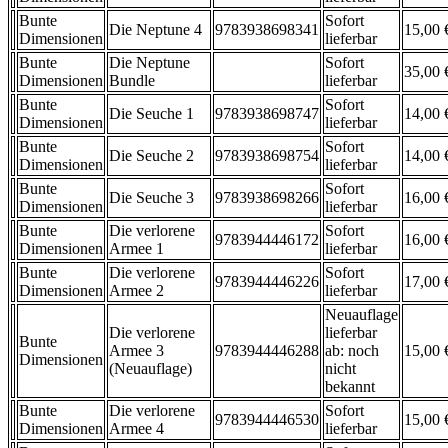
Bunte
Sofort
Die Neptune 4
9783938698341
15,00 
Dimensionen
lieferbar
Bunte
Die Neptune
Sofort
35,00 
Dimensionen
Bundle
lieferbar
Bunte
Sofort
Die Seuche 1
9783938698747
14,00 
Dimensionen
lieferbar
Bunte
Sofort
Die Seuche 2
9783938698754
14,00 
Dimensionen
lieferbar
Bunte
Sofort
Die Seuche 3
9783938698266
16,00 
Dimensionen
lieferbar
Bunte
Die verlorene
Sofort
9783944446172
16,00 
Dimensionen
Armee 1
lieferbar
Bunte
Die verlorene
Sofort
9783944446226
17,00 
Dimensionen
Armee 2
lieferbar
Neuauflage
Die verlorene
lieferbar
Bunte
Armee 3
9783944446288
ab: noch
15,00 
Dimensionen
(Neuauflage)
nicht
bekannt
Bunte
Die verlorene
Sofort
9783944446530
15,00 
Dimensionen
Armee 4
lieferbar