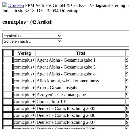
Drucken
PPM Vertriebs GmbH & Co. KG - Verlagsauslieferung un
Industriestraße 18, DE - 32694 Dörentrup
comicplus+
(42 Artikel)
Verlag
Titel
comicplus+
Agent Alpha - Gesamtausgabe 1
9
comicplus+
Agent Alpha - Gesamtausgabe 3
9
comicplus+
Agent Alpha - Gesamtausgabe 4
9
comicplus+
Alles kommt, wie's kommen muss
9
comicplus+
Arno - Gesamtausgabe
9
comicplus+
Azrayen´ - Gesamtausgabe
9
comicplus+
Comics Info 101
comicplus+
Deutsche Comicforschung 2005
9
comicplus+
Deutsche Comicforschung 2006
9
comicplus+
Deutsche Comicforschung 2007
9