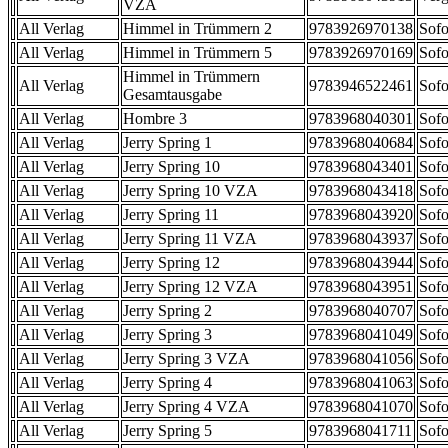
VZA
All Verlag
Himmel in Trümmern 2
9783926970138
Sofo
All Verlag
Himmel in Trümmern 5
9783926970169
Sofo
Himmel in Trümmern
All Verlag
9783946522461
Sofo
Gesamtausgabe
All Verlag
Hombre 3
9783968040301
Sofo
All Verlag
Jerry Spring 1
9783968040684
Sofo
All Verlag
Jerry Spring 10
9783968043401
Sofo
All Verlag
Jerry Spring 10 VZA
9783968043418
Sofo
All Verlag
Jerry Spring 11
9783968043920
Sofo
All Verlag
Jerry Spring 11 VZA
9783968043937
Sofo
All Verlag
Jerry Spring 12
9783968043944
Sofo
All Verlag
Jerry Spring 12 VZA
9783968043951
Sofo
All Verlag
Jerry Spring 2
9783968040707
Sofo
All Verlag
Jerry Spring 3
9783968041049
Sofo
All Verlag
Jerry Spring 3 VZA
9783968041056
Sofo
All Verlag
Jerry Spring 4
9783968041063
Sofo
All Verlag
Jerry Spring 4 VZA
9783968041070
Sofo
All Verlag
Jerry Spring 5
9783968041711
Sofo