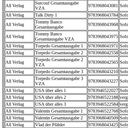
Surcouf Gesamtausgabe
All Verlag
9783968043081
Sofo
VZA
All Verlag
Talk Dirty 1
9783968043784
Sofo
Tommy Banco
All Verlag
9783968043968
Sofo
Gesamtausgabe
Tommy Banco
All Verlag
9783968043975
Sofo
Gesamtausgabe VZA
All Verlag
Torpedo Gesamtausgabe 1
9783968041971
Sofo
All Verlag
Torpedo Gesamtausgabe 2
9783968042558
Sofo
Torpedo Gesamtausgabe 2
All Verlag
9783968042565
Sofo
VZA
All Verlag
Torpedo Gesamtausgabe 3
9783968043210
Sofo
Torpedo Gesamtausgabe 3
All Verlag
9783968043227
Sofo
VZA
All Verlag
USA über alles 1
9783946522027
Sofo
All Verlag
USA über alles 2
9783946522188
verg
All Verlag
USA über alles 3
9783946522584
verg
All Verlag
Valentin Gesamtausgabe 1
9783946522768
Sofo
All Verlag
Valentin Gesamtausgabe 2
9783968040509
Sofo
All Verlag
Vlad der Pfähler
9783968043425
Sofo