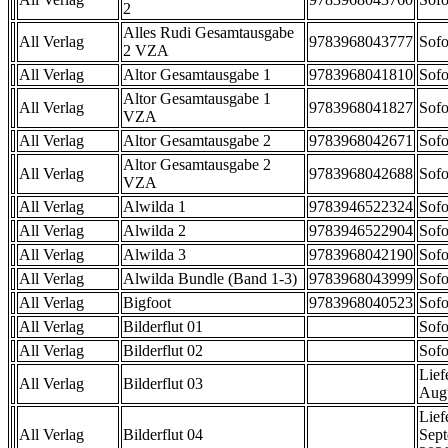
2
Alles Rudi Gesamtausgabe
All Verlag
9783968043777
Sofo
2 VZA
All Verlag
Altor Gesamtausgabe 1
9783968041810
Sofo
Altor Gesamtausgabe 1
All Verlag
9783968041827
Sofo
VZA
All Verlag
Altor Gesamtausgabe 2
9783968042671
Sofo
Altor Gesamtausgabe 2
All Verlag
9783968042688
Sofo
VZA
All Verlag
Alwilda 1
9783946522324
Sofo
All Verlag
Alwilda 2
9783946522904
Sofo
All Verlag
Alwilda 3
9783968042190
Sofo
All Verlag
Alwilda Bundle (Band 1-3)
9783968043999
Sofo
All Verlag
Bigfoot
9783968040523
Sofo
All Verlag
Bilderflut 01
Sofo
All Verlag
Bilderflut 02
Sofo
Lief
All Verlag
Bilderflut 03
Aug
Lief
All Verlag
Bilderflut 04
Sep