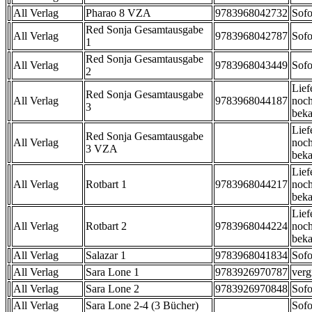
All Verlag
Pharao 8 VZA
9783968042732
Sofo
Red Sonja Gesamtausgabe
All Verlag
9783968042787
Sofo
1
Red Sonja Gesamtausgabe
All Verlag
9783968043449
Sofo
2
Lief
Red Sonja Gesamtausgabe
All Verlag
9783968044187
noch
3
beka
Lief
Red Sonja Gesamtausgabe
All Verlag
noch
3 VZA
beka
Lief
All Verlag
Rotbart 1
9783968044217
noch
beka
Lief
All Verlag
Rotbart 2
9783968044224
noch
beka
All Verlag
Salazar 1
9783968041834
Sofo
All Verlag
Sara Lone 1
9783926970787
verg
All Verlag
Sara Lone 2
9783926970848
Sofo
All Verlag
Sara Lone 2-4 (3 Bücher)
Sofo