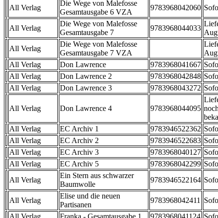
Die Wege von Malefosse
All Verlag
9783968042060
Sofo
Gesamtausgabe 6 VZA
Die Wege von Malefosse
Lief
All Verlag
9783968044033
Gesamtausgabe 7
Aug
Die Wege von Malefosse
Lief
All Verlag
Gesamtausgabe 7 VZA
Aug
All Verlag
Don Lawrence
9783968041667
Sofo
All Verlag
Don Lawrence 2
9783968042848
Sofo
All Verlag
Don Lawrence 3
9783968043272
Sofo
Lief
All Verlag
Don Lawrence 4
9783968044095
noch
beka
All Verlag
EC Archiv 1
9783946522362
Sofo
All Verlag
EC Archiv 2
9783946522683
Sofo
All Verlag
EC Archiv 3
9783968040127
Sofo
All Verlag
EC Archiv 5
9783968042299
Sofo
Ein Stern aus schwarzer
All Verlag
9783946522164
Sofo
Baumwolle
Elise und die neuen
All Verlag
9783968042411
Sofo
Partisanen
All Verlag
Franka - Gesamtausgabe 1
9783968041124
Sofo