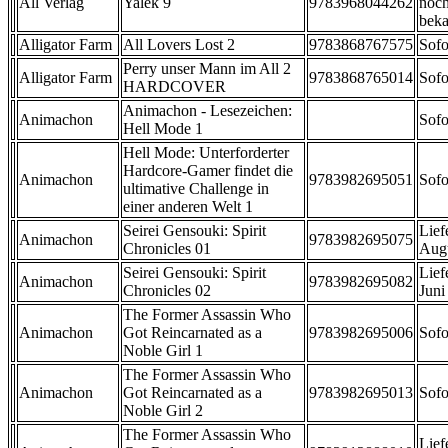
All Verlag
Yalek 9
9783968044262
noch
beka
Alligator Farm
All Lovers Lost 2
9783868767575
Sofo
Perry unser Mann im All 2
Alligator Farm
9783868765014
Sofo
HARDCOVER
Animachon - Lesezeichen:
Animachon
Sofo
Hell Mode 1
Hell Mode: Unterforderter
Hardcore-Gamer findet die
Animachon
9783982695051
Sofo
ultimative Challenge in
einer anderen Welt 1
Seirei Gensouki: Spirit
Lief
Animachon
9783982695075
Chronicles 01
Aug
Seirei Gensouki: Spirit
Lief
Animachon
9783982695082
Chronicles 02
Juni
The Former Assassin Who
Animachon
Got Reincarnated as a
9783982695006
Sofo
Noble Girl 1
The Former Assassin Who
Animachon
Got Reincarnated as a
9783982695013
Sofo
Noble Girl 2
The Former Assassin Who
Lief