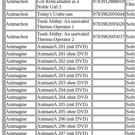
Animachon
Got Reincarnated as a
9783912888010
Okt
Noble Girl 3
Animachon
Today's Urabe-san
9783982695044
Sofo
Trash Ability: An unrivaled
Animachon
9783982695020
Sofo
Thermo-Operator 1
Trash Ability: An unrivaled
Animachon
9783982695037
Sofo
Thermo-Operator 2
Animagine
AnimaniA 201 (mit DVD)
Sofo
Animagine
AnimaniA 201 ohne DVD
Sofo
Animagine
AnimaniA 202 (mit DVD)
Sofo
Animagine
AnimaniA 202 ohne DVD
Sofo
Animagine
AnimaniA 203 (mit DVD)
Sofo
Animagine
AnimaniA 203 ohne DVD
Sofo
Animagine
AnimaniA 204 (mit DVD)
Sofo
Animagine
AnimaniA 204 ohne DVD
Sofo
Animagine
AnimaniA 205 (mit DVD)
Sofo
Animagine
AnimaniA 205 ohne DVD
Sofo
Animagine
AnimaniA 206 (mit DVD)
Sofo
Animagine
AnimaniA 206 ohne DVD
Sofo
Animagine
AnimaniA 207 (mit DVD)
Sofo