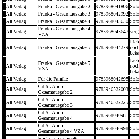
All Verlag
Franka - Gesamtausgabe 2
9783968041896
Sofo
All Verlag
Franka - Gesamtausgabe 3
9783968042992
Sofo
All Verlag
Franka - Gesamtausgabe 4
9783968043630
Sofo
Franka - Gesamtausgabe 4
All Verlag
9783968043647
verg
VZA
Lief
All Verlag
Franka - Gesamtausgabe 5
9783968044279
noch
beka
Lief
Franka - Gesamtausgabe 5
All Verlag
noch
VZA
beka
All Verlag
Für die Familie
9783968042695
Sofo
Gil St. Andre
All Verlag
9783946522003
Sofo
Gesamtausgabe 2
Gil St. Andre
All Verlag
9783946522225
Sofo
Gesamtausgabe 3
Gil St. Andre
All Verlag
9783968040981
Sofo
Gesamtausgabe 4
Gil St. Andre
All Verlag
9783968040998
Sofo
Gesamtausgabe 4 VZA
Hägar - Gesammelte