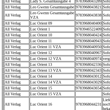
All Verlag
Lady S. Gesamtausgabe 4
9783968043289
Sofo
All Verlag
Leo Gwenn Gesamtausgabe
9783968043821
Sofo
Leo Gwenn Gesamtausgabe
All Verlag
9783968043838
Sofo
VZA
All Verlag
Luc Orient 09
9783968040400
Sofo
All Verlag
Luc Orient 1
9783946522409
Sofo
All Verlag
Luc Orient 10
9783968040424
Sofo
All Verlag
Luc Orient 11
9783968040943
Sofo
All Verlag
Luc Orient 11 VZA
9783968040950
Sofo
All Verlag
Luc Orient 12
9783968040967
Sofo
All Verlag
Luc Orient 12 VZA
9783968040974
verg
All Verlag
Luc Orient 13
9783968042336
Sofo
All Verlag
Luc Orient 13 VZA
9783968042343
Sofo
All Verlag
Luc Orient 14
9783968043012
Sofo
All Verlag
Luc Orient 14 VZA
9783968043029
Sofo
All Verlag
Luc Orient 15
9783968043654
Sofo
All Verlag
Luc Orient 15 VZA
Sofo
Lief
All Verlag
Luc Orient 16
9783968044231
noch
beka