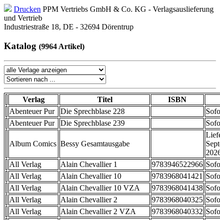
Drucken
PPM Vertriebs GmbH & Co. KG - Verlagsauslieferung
und Vertrieb
Industriestraße 18, DE - 32694 Dörentrup
Katalog
(9964 Artikel)
Verlag
Titel
ISBN
Abenteuer Pur
Die Sprechblase 228
Sofo
Abenteuer Pur
Die Sprechblase 239
Sofo
Lief
Album Comics
Bessy Gesamtausgabe
Sep
202
All Verlag
Alain Chevallier 1
9783946522966
Sofo
All Verlag
Alain Chevallier 10
9783968041421
Sofo
All Verlag
Alain Chevallier 10 VZA
9783968041438
Sofo
All Verlag
Alain Chevallier 2
9783968040325
Sofo
All Verlag
Alain Chevallier 2 VZA
9783968040332
Sofo