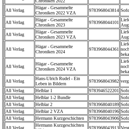
Chroniken 2022
Hägar - Gesammelte
All Verlag
9783968043814
Sofo
Chroniken 2022 VZA
Hägar - Gesammelte
Lief
All Verlag
9783968044101
Chroniken 2023
Aug
Hägar - Gesammelte
Lief
All Verlag
Chroniken 2023 VZA
Aug
Lief
Hägar - Gesammelte
All Verlag
9783968044361
noch
Chroniken 2024
beka
Lief
Hägar - Gesammelte
All Verlag
noch
Chroniken 2024 VZA
beka
Hans-Ulrich Rudel - Ein
All Verlag
9783968043982
verg
Leben in Bildern
All Verlag
Helblar 1
9783946522201
Sofo
All Verlag
Helblar 1-2 Bundle
Sofo
All Verlag
Helblar 2
9783968040189
Sofo
All Verlag
Helblar 2 VZA
9783968040196
Sofo
All Verlag
Hermann Kurzgeschichten
9783968043906
Sofo
Hermann Kurzgeschichten
All Verlag
9783968043913
Verg