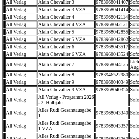
All Verlag
Alain Chevallier 3
9783968041407
Sofo
All Verlag
Alain Chevallier 3 VZA
9783968041414
Sofo
All Verlag
Alain Chevallier 4
9783968042114
Sofo
All Verlag
Alain Chevallier 4 VZA
9783968042121
Sofo
All Verlag
Alain Chevallier 5
9783968042855
Sofo
All Verlag
Alain Chevallier 5 VZA
9783968042862
Sofo
All Verlag
Alain Chevallier 6
9783968043517
Sofo
All Verlag
Alain Chevallier 6 VZA
9783968043524
Sofo
Lief
All Verlag
Alain Chevallier 7
9783968044125
Aug
All Verlag
Alain Chevallier 8
9783946522980
Sofo
All Verlag
Alain Chevallier 9
9783968040349
Sofo
All Verlag
Alain Chevallier 9 VZA
9783968040356
Sofo
All Verlag - Programm 2026
All Verlag
Sofo
- 2. Halbjahr
Alles Rudi Gesamtausgabe
All Verlag
9783968043340
Sofo
1
Alles Rudi Gesamtausgabe
All Verlag
9783968043357
Sofo
1 VZA
Alles Rudi Gesamtausgabe
All Verlag
9783968043760
Sofo