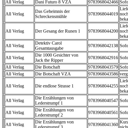
All Verlag
Dani Futuro 8 VZA
9783968042466
Sofo
Lief
Das Geheimnis der
All Verlag
9783968044019
noch
Schreckensmühle
beka
Lief
All Verlag
Der Gesang der Runen 1
9783968044200
noch
beka
Detektiv Carol
All Verlag
9783968042138
Sofo
Gesamtausgabe
Die 1000 Gesichter von
All Verlag
9783968042916
Sofo
Jack the Ripper
All Verlag
Die Botschaft
9783968043579
Sofo
All Verlag
Die Botschaft VZA
9783968043586
verg
Lief
All Verlag
Die endlose Strasse 1
9783968044255
noch
beka
Die Erzählungen von
All Verlag
9783968040547
Sofo
Lederstrumpf 1
Die Erzählungen von
All Verlag
9783968040561
Sofo
Lederstrumpf 2
Die Erzählungen von
Kurz
All Verlag
9783968041360
Lederstrumpf 3
nicht