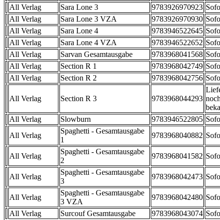
All Verlag
Sara Lone 3
9783926970923
Sofo
All Verlag
Sara Lone 3 VZA
9783926970930
Sofo
All Verlag
Sara Lone 4
9783946522645
Sofo
All Verlag
Sara Lone 4 VZA
9783946522652
Sofo
All Verlag
Sarvan Gesamtausgabe
9783968041568
Sofo
All Verlag
Section R 1
9783968042749
Sofo
All Verlag
Section R 2
9783968042756
Sofo
Lief
All Verlag
Section R 3
9783968044293
noch
beka
All Verlag
Slowburn
9783946522805
Sofo
Spaghetti - Gesamtausgabe
All Verlag
9783968040882
Sofo
1
Spaghetti - Gesamtausgabe
All Verlag
9783968041582
Sofo
2
Spaghetti - Gesamtausgabe
All Verlag
9783968042473
Sofo
3
Spaghetti - Gesamtausgabe
All Verlag
9783968042480
Sofo
3 VZA
All Verlag
Surcouf Gesamtausgabe
9783968043074
Sofo