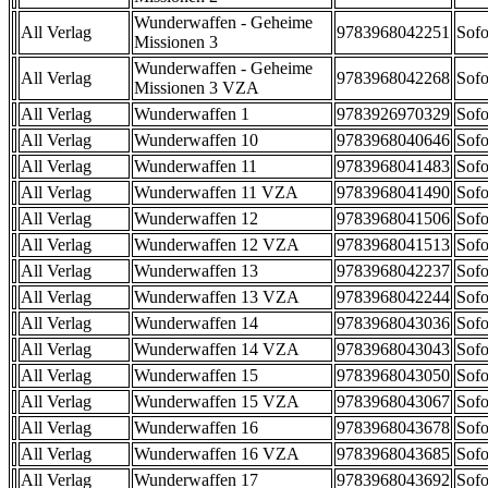
Wunderwaffen - Geheime
All Verlag
9783968042251
Sofo
Missionen 3
Wunderwaffen - Geheime
All Verlag
9783968042268
Sofo
Missionen 3 VZA
All Verlag
Wunderwaffen 1
9783926970329
Sofo
All Verlag
Wunderwaffen 10
9783968040646
Sofo
All Verlag
Wunderwaffen 11
9783968041483
Sofo
All Verlag
Wunderwaffen 11 VZA
9783968041490
Sofo
All Verlag
Wunderwaffen 12
9783968041506
Sofo
All Verlag
Wunderwaffen 12 VZA
9783968041513
Sofo
All Verlag
Wunderwaffen 13
9783968042237
Sofo
All Verlag
Wunderwaffen 13 VZA
9783968042244
Sofo
All Verlag
Wunderwaffen 14
9783968043036
Sofo
All Verlag
Wunderwaffen 14 VZA
9783968043043
Sofo
All Verlag
Wunderwaffen 15
9783968043050
Sofo
All Verlag
Wunderwaffen 15 VZA
9783968043067
Sofo
All Verlag
Wunderwaffen 16
9783968043678
Sofo
All Verlag
Wunderwaffen 16 VZA
9783968043685
Sofo
All Verlag
Wunderwaffen 17
9783968043692
Sofo