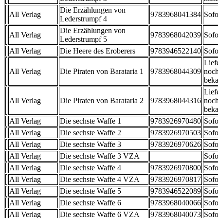
Die Erzählungen von
All Verlag
9783968041384
Sofo
Lederstrumpf 4
Die Erzählungen von
All Verlag
9783968042039
Sofo
Lederstrumpf 5
All Verlag
Die Heere des Eroberers
9783946522140
Sofo
Lief
All Verlag
Die Piraten von Barataria 1
9783968044309
noch
beka
Lief
All Verlag
Die Piraten von Barataria 2
9783968044316
noch
beka
All Verlag
Die sechste Waffe 1
9783926970480
Sofo
All Verlag
Die sechste Waffe 2
9783926970503
Sofo
All Verlag
Die sechste Waffe 3
9783926970626
Sofo
All Verlag
Die sechste Waffe 3 VZA
Sofo
All Verlag
Die sechste Waffe 4
9783926970800
Sofo
All Verlag
Die sechste Waffe 4 VZA
9783926970817
Sofo
All Verlag
Die sechste Waffe 5
9783946522089
Sofo
All Verlag
Die sechste Waffe 6
9783968040066
Sofo
All Verlag
Die sechste Waffe 6 VZA
9783968040073
Sofo