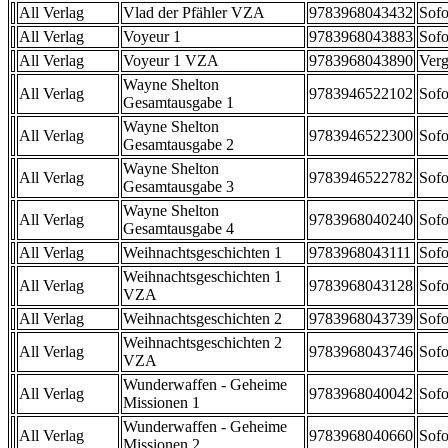
All Verlag
Vlad der Pfähler VZA
9783968043432
Sofo
All Verlag
Voyeur 1
9783968043883
Sofo
All Verlag
Voyeur 1 VZA
9783968043890
Verg
Wayne Shelton
All Verlag
9783946522102
Sofo
Gesamtausgabe 1
Wayne Shelton
All Verlag
9783946522300
Sofo
Gesamtausgabe 2
Wayne Shelton
All Verlag
9783946522782
Sofo
Gesamtausgabe 3
Wayne Shelton
All Verlag
9783968040240
Sofo
Gesamtausgabe 4
All Verlag
Weihnachtsgeschichten 1
9783968043111
Sofo
Weihnachtsgeschichten 1
All Verlag
9783968043128
Sofo
VZA
All Verlag
Weihnachtsgeschichten 2
9783968043739
Sofo
Weihnachtsgeschichten 2
All Verlag
9783968043746
Sofo
VZA
Wunderwaffen - Geheime
All Verlag
9783968040042
Sofo
Missionen 1
Wunderwaffen - Geheime
All Verlag
9783968040660
Sofo
Missionen 2