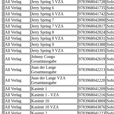
All Verlag
Jerry Spring 5 VZA
9783968041728
Sofo
All Verlag
Jerry Spring 6
9783968041735
Sofo
All Verlag
Jerry Spring 6 VZA
9783968041742
Sofo
All Verlag
Jerry Spring 7
9783968042800
Sofo
All Verlag
Jerry Spring 7 VZA
9783968042817
Sofo
All Verlag
Jerry Spring 8
9783968042824
Sofo
All Verlag
Jerry Spring 8 VZA
9783968042831
Sofo
All Verlag
Jerry Spring 9
9783968043388
Sofo
All Verlag
Jerry Spring 9 VZA
9783968043395
Sofo
Johnny Congo
All Verlag
9783968042619
Sofo
Gesamtausgabe
Juan der Lange
All Verlag
9783968042213
Sofo
Gesamtausgabe
Juan der Lange VZA
All Verlag
9783968042220
Sofo
Gesamtausgabe
All Verlag
Kasimir 1
9783968041209
Sofo
All Verlag
Kasimir 1 - VZA
9783968041216
Sofo
All Verlag
Kasimir 10
9783968043869
Sofo
All Verlag
Kasimir 10 VZA
9783968043876
Sofo
All Verlag
Kasimir 2
9783968041223
Sofo