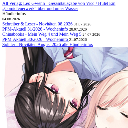
All Verlag: Leo Gwenn - Gesamtausgabe von Vicq / Hulet
Ein
„Comicfeuerwerk“ über und unter Wasser
Händlerinfos
04.08.2026
Schreiber & Leser - Novitäten 08.2026
31.07.2026
PPM-Aktuell 31/2026 - Wocheninfo
28.07.2026
Chinabooks - Mein Weg 4 und Mein Weg 5
24.07.2026
PPM-Aktuell 30/2026 - Wocheninfo
21.07.2026
Splitter - Novitäten August 2026
alle Händlerinfos