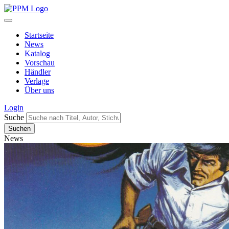
Startseite
News
Katalog
Vorschau
Händler
Verlage
Über uns
Login
Suche
News