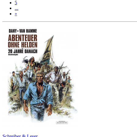
5
...
»
Schreiber & Leser