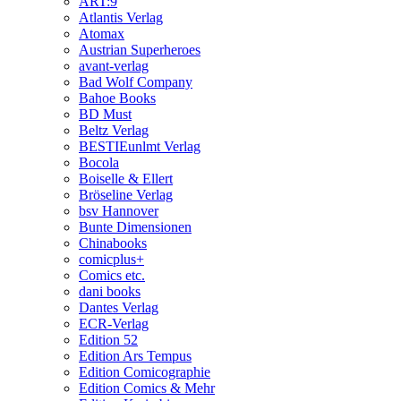
ART:9
Atlantis Verlag
Atomax
Austrian Superheroes
avant-verlag
Bad Wolf Company
Bahoe Books
BD Must
Beltz Verlag
BESTIEunlmt Verlag
Bocola
Boiselle & Ellert
Bröseline Verlag
bsv Hannover
Bunte Dimensionen
Chinabooks
comicplus+
Comics etc.
dani books
Dantes Verlag
ECR-Verlag
Edition 52
Edition Ars Tempus
Edition Comicographie
Edition Comics & Mehr