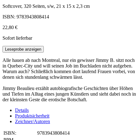
Softcover, 320 Seiten, s/w, 21 x 15 x 2,3 cm
ISBN: 9783943808414
22,80 €
Sofort lieferbar
Leseprobe anzeigen
Alle hauen ab nach Montreal, nur ein gewisser Jimmy B. sitzt noch
in Quebec-City und will seinen Job im Buchladen nicht aufgeben.
Warum auch? Schließlich kommen dort laufend Frauen vorbei, von
denen sich stundenlang schwärmen lässt.
Jimmy Beaulieu erzählt autobiografische Geschichten über Höhen
und Tiefen im Alltag eines jungen Künstlers und sieht dabei noch in
der kleinsten Geste die erotische Botschaft.
Details
Produktsicherheit
Zeichner/Autoren
ISBN:
9783943808414
PPM