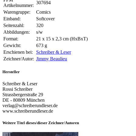
307694
Artikelnummer:
Warengruppe:
Comics
Einband:
Softcover
Seitenzahl:
320
Abbildungen:
s/w
Format:
21 x 15 x 2,3 cm (HxBxT)
Gewicht:
673 g
Erschienen bei:
Schreiber & Leser
Zeichner/Autor:
Jimmy Beaulieu
Hersteller
Schreiber & Leser
Rossi Schreiber
Strassbergerstraße 29
DE - 80809 München
verlag@schreiberundleser.de
www.schreiberundleser.de
Weitere Titel dieses/dieser Zeichner/Autoren