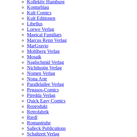
Kollektiv Hamburg
Konturblau
Kult Comics
Kult Editionen
Libellus
Loewe Verlag
Magical Familiars
Marcus Repp Verlag
MarGravio
Mohlberg Verlag
Mosaik
Naglschmid Verlag
Nichtlustig Verlag
Nomen Verlag
Nona Arte
Parallelallee Verlag
Pegasos-Comics
Piredda Verlag
Quick Easy Comics
Reprodukt
Retrofabrik
Riedl
Romantruhe
Salleck Publications
Schaltzeit Verlag