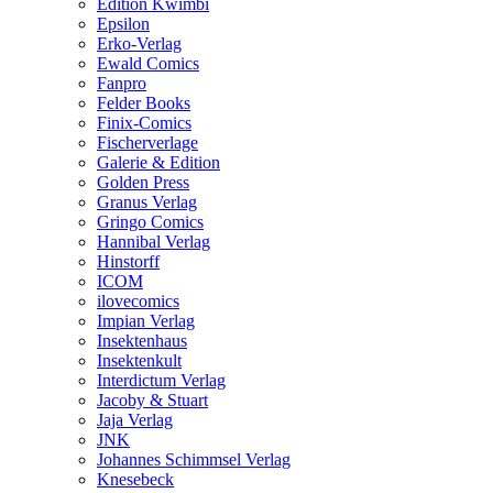
Edition Kwimbi
Epsilon
Erko-Verlag
Ewald Comics
Fanpro
Felder Books
Finix-Comics
Fischerverlage
Galerie & Edition
Golden Press
Granus Verlag
Gringo Comics
Hannibal Verlag
Hinstorff
ICOM
ilovecomics
Impian Verlag
Insektenhaus
Insektenkult
Interdictum Verlag
Jacoby & Stuart
Jaja Verlag
JNK
Johannes Schimmsel Verlag
Knesebeck