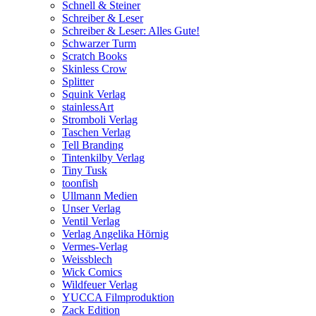
Schnell & Steiner
Schreiber & Leser
Schreiber & Leser: Alles Gute!
Schwarzer Turm
Scratch Books
Skinless Crow
Splitter
Squink Verlag
stainlessArt
Stromboli Verlag
Taschen Verlag
Tell Branding
Tintenkilby Verlag
Tiny Tusk
toonfish
Ullmann Medien
Unser Verlag
Ventil Verlag
Verlag Angelika Hörnig
Vermes-Verlag
Weissblech
Wick Comics
Wildfeuer Verlag
YUCCA Filmproduktion
Zack Edition