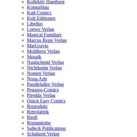
Kollektiv Hamburg
Konturblau
Kult Comics
Kult Editionen
Libellus
Loewe Verlag
Magical Familiars
Marcus Repp Verlag
MarGravio
Mohlberg Verlag
Mosaik
Naglschmid Verlag
Nichtlustig Verlag
Nomen Verlag
Nona Arte
Parallelallee Verlag
Pegasos-Comics
Piredda Verlag
Quick Easy Comics
Reprodukt
Retrofabrik
Riedl
Romantruhe
Salleck Publications
Schaltzeit Verlag