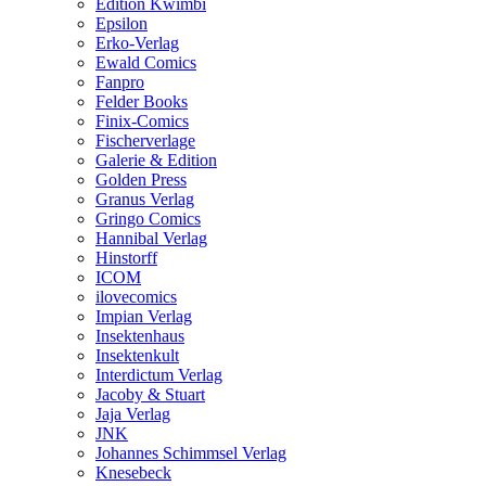
Edition Kwimbi
Epsilon
Erko-Verlag
Ewald Comics
Fanpro
Felder Books
Finix-Comics
Fischerverlage
Galerie & Edition
Golden Press
Granus Verlag
Gringo Comics
Hannibal Verlag
Hinstorff
ICOM
ilovecomics
Impian Verlag
Insektenhaus
Insektenkult
Interdictum Verlag
Jacoby & Stuart
Jaja Verlag
JNK
Johannes Schimmsel Verlag
Knesebeck