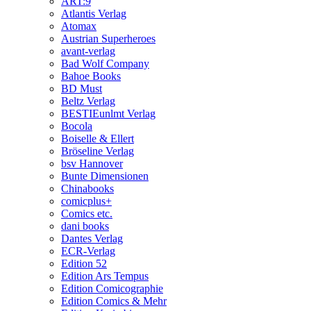
ART:9
Atlantis Verlag
Atomax
Austrian Superheroes
avant-verlag
Bad Wolf Company
Bahoe Books
BD Must
Beltz Verlag
BESTIEunlmt Verlag
Bocola
Boiselle & Ellert
Bröseline Verlag
bsv Hannover
Bunte Dimensionen
Chinabooks
comicplus+
Comics etc.
dani books
Dantes Verlag
ECR-Verlag
Edition 52
Edition Ars Tempus
Edition Comicographie
Edition Comics & Mehr