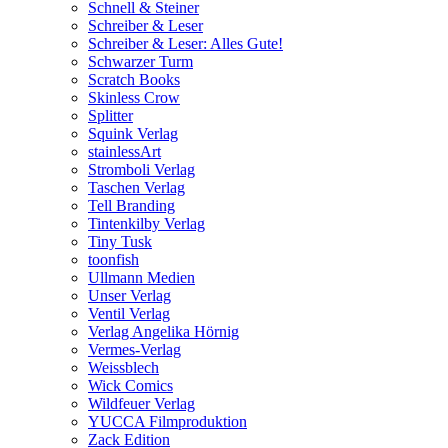
Schnell & Steiner
Schreiber & Leser
Schreiber & Leser: Alles Gute!
Schwarzer Turm
Scratch Books
Skinless Crow
Splitter
Squink Verlag
stainlessArt
Stromboli Verlag
Taschen Verlag
Tell Branding
Tintenkilby Verlag
Tiny Tusk
toonfish
Ullmann Medien
Unser Verlag
Ventil Verlag
Verlag Angelika Hörnig
Vermes-Verlag
Weissblech
Wick Comics
Wildfeuer Verlag
YUCCA Filmproduktion
Zack Edition