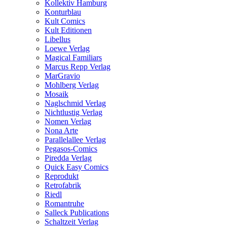
Kollektiv Hamburg
Konturblau
Kult Comics
Kult Editionen
Libellus
Loewe Verlag
Magical Familiars
Marcus Repp Verlag
MarGravio
Mohlberg Verlag
Mosaik
Naglschmid Verlag
Nichtlustig Verlag
Nomen Verlag
Nona Arte
Parallelallee Verlag
Pegasos-Comics
Piredda Verlag
Quick Easy Comics
Reprodukt
Retrofabrik
Riedl
Romantruhe
Salleck Publications
Schaltzeit Verlag