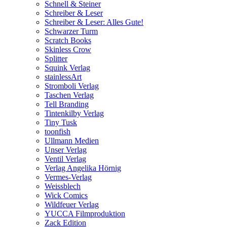
Schnell & Steiner
Schreiber & Leser
Schreiber & Leser: Alles Gute!
Schwarzer Turm
Scratch Books
Skinless Crow
Splitter
Squink Verlag
stainlessArt
Stromboli Verlag
Taschen Verlag
Tell Branding
Tintenkilby Verlag
Tiny Tusk
toonfish
Ullmann Medien
Unser Verlag
Ventil Verlag
Verlag Angelika Hörnig
Vermes-Verlag
Weissblech
Wick Comics
Wildfeuer Verlag
YUCCA Filmproduktion
Zack Edition