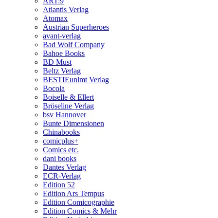
ART:9
Atlantis Verlag
Atomax
Austrian Superheroes
avant-verlag
Bad Wolf Company
Bahoe Books
BD Must
Beltz Verlag
BESTIEunlmt Verlag
Bocola
Boiselle & Ellert
Bröseline Verlag
bsv Hannover
Bunte Dimensionen
Chinabooks
comicplus+
Comics etc.
dani books
Dantes Verlag
ECR-Verlag
Edition 52
Edition Ars Tempus
Edition Comicographie
Edition Comics & Mehr