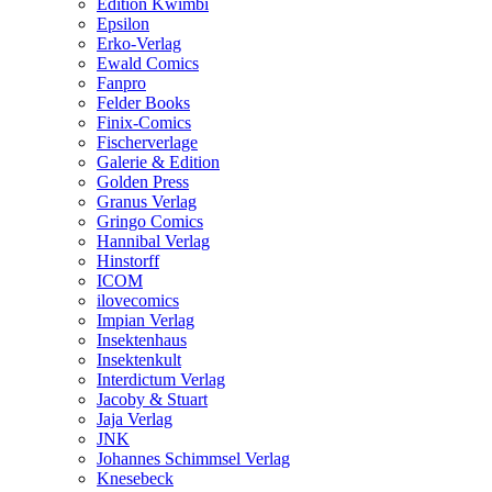
Edition Kwimbi
Epsilon
Erko-Verlag
Ewald Comics
Fanpro
Felder Books
Finix-Comics
Fischerverlage
Galerie & Edition
Golden Press
Granus Verlag
Gringo Comics
Hannibal Verlag
Hinstorff
ICOM
ilovecomics
Impian Verlag
Insektenhaus
Insektenkult
Interdictum Verlag
Jacoby & Stuart
Jaja Verlag
JNK
Johannes Schimmsel Verlag
Knesebeck