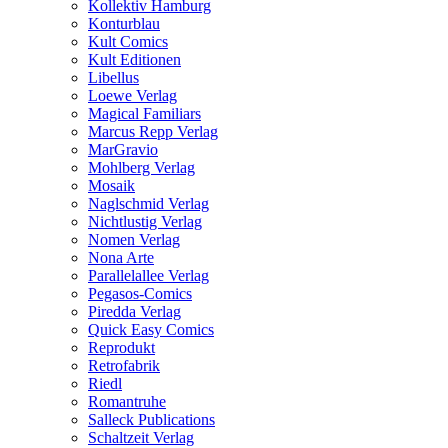
Kollektiv Hamburg
Konturblau
Kult Comics
Kult Editionen
Libellus
Loewe Verlag
Magical Familiars
Marcus Repp Verlag
MarGravio
Mohlberg Verlag
Mosaik
Naglschmid Verlag
Nichtlustig Verlag
Nomen Verlag
Nona Arte
Parallelallee Verlag
Pegasos-Comics
Piredda Verlag
Quick Easy Comics
Reprodukt
Retrofabrik
Riedl
Romantruhe
Salleck Publications
Schaltzeit Verlag