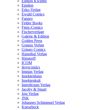
Edition Kwimbi
Epsilon
Erko-Verlag
Ewald Comics
Fanpro
Felder Books
Finix-Comics
Fischerverlage
Galerie & Edition
Golden Press
Granus Verlag
Gringo Comics
Hannibal Verlag
Hinstorff
ICOM
ilovecomics
Impian Verlag
Insektenhaus
Insektenkult
Interdictum Verlag
Jacoby & Stuart
Jaja Verlag
JNK
Johannes Schimmsel Verlag
Knesebeck