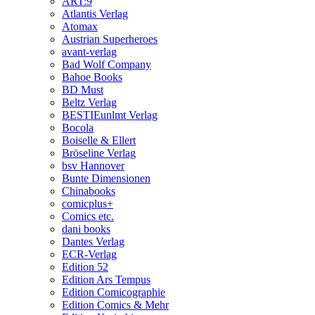
ART:9
Atlantis Verlag
Atomax
Austrian Superheroes
avant-verlag
Bad Wolf Company
Bahoe Books
BD Must
Beltz Verlag
BESTIEunlmt Verlag
Bocola
Boiselle & Ellert
Bröseline Verlag
bsv Hannover
Bunte Dimensionen
Chinabooks
comicplus+
Comics etc.
dani books
Dantes Verlag
ECR-Verlag
Edition 52
Edition Ars Tempus
Edition Comicographie
Edition Comics & Mehr