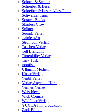
Schnell & Steiner
Schreiber & Leser
Schreiber & Leser: Alles Gute!
Schwarzer Turm
Scratch Books
Skinless Crow
Splitter
Squink Verlag
stainlessArt
Stromboli Verlag
Taschen Verlag
Tell Branding
Tintenkilby Verlag
Tiny Tusk
toonfish
Ullmann Medien
Unser Verlag
Ventil Verlag
Verlag Angelika Hörnig
Vermes-Verlag
Weissblech
Wick Comics
Wildfeuer Verlag
YUCCA Filmproduktion
Zack Edition