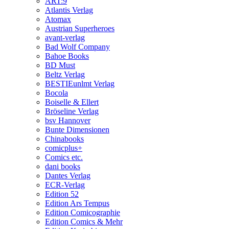
ART:9
Atlantis Verlag
Atomax
Austrian Superheroes
avant-verlag
Bad Wolf Company
Bahoe Books
BD Must
Beltz Verlag
BESTIEunlmt Verlag
Bocola
Boiselle & Ellert
Bröseline Verlag
bsv Hannover
Bunte Dimensionen
Chinabooks
comicplus+
Comics etc.
dani books
Dantes Verlag
ECR-Verlag
Edition 52
Edition Ars Tempus
Edition Comicographie
Edition Comics & Mehr