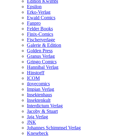
Edition Kwimbi
Epsilon
Erko-Verlag
Ewald Comics
Fanpro
Felder Books
Finix-Comics
Fischerverlage
Galerie & Edition
Golden Press
Granus Verlag
Gringo Comics
Hannibal Verlag
Hinstorff
ICOM
ilovecomics
Impian Verlag
Insektenhaus
Insektenkult
Interdictum Verlag
Jacoby & Stuart
Jaja Verlag
JNK
Johannes Schimmsel Verlag
Knesebeck