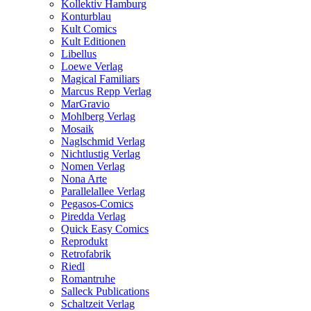
Kollektiv Hamburg
Konturblau
Kult Comics
Kult Editionen
Libellus
Loewe Verlag
Magical Familiars
Marcus Repp Verlag
MarGravio
Mohlberg Verlag
Mosaik
Naglschmid Verlag
Nichtlustig Verlag
Nomen Verlag
Nona Arte
Parallelallee Verlag
Pegasos-Comics
Piredda Verlag
Quick Easy Comics
Reprodukt
Retrofabrik
Riedl
Romantruhe
Salleck Publications
Schaltzeit Verlag