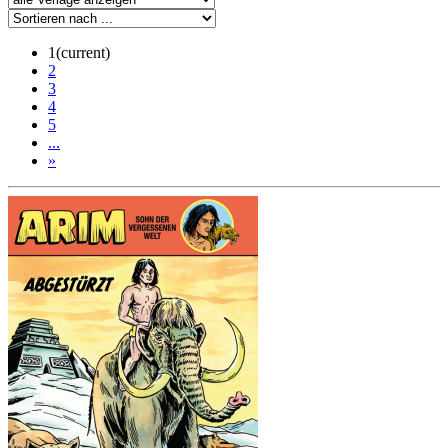
1
(current)
2
3
4
5
...
»