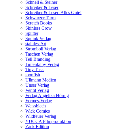
Schnell & Steiner
Schreiber & Leser
Schreiber & Leser: Alles Gute!
Schwarzer Turm
Scratch Books
Skinless Crow
Splitter
Squink Verlag
stainlessArt
Stromboli Verlag
Taschen Verlag
Tell Branding
Tintenkilby Verlag
Tiny Tusk
toonfish
Ullmann Medien
Unser Verlag
Ventil Verlag
Verlag Angelika Hörnig
Vermes-Verlag
Weissblech
Wick Comics
Wildfeuer Verlag
YUCCA Filmproduktion
Zack Edition