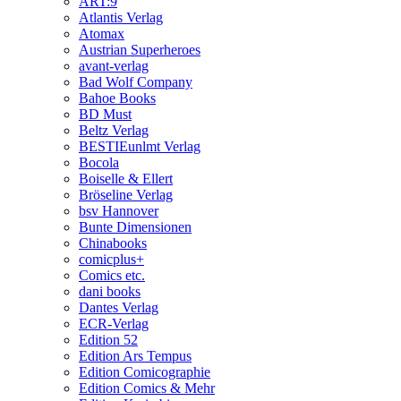
ART:9
Atlantis Verlag
Atomax
Austrian Superheroes
avant-verlag
Bad Wolf Company
Bahoe Books
BD Must
Beltz Verlag
BESTIEunlmt Verlag
Bocola
Boiselle & Ellert
Bröseline Verlag
bsv Hannover
Bunte Dimensionen
Chinabooks
comicplus+
Comics etc.
dani books
Dantes Verlag
ECR-Verlag
Edition 52
Edition Ars Tempus
Edition Comicographie
Edition Comics & Mehr