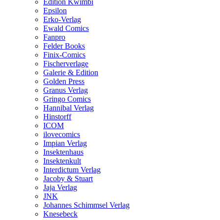
Edition Kwimbi
Epsilon
Erko-Verlag
Ewald Comics
Fanpro
Felder Books
Finix-Comics
Fischerverlage
Galerie & Edition
Golden Press
Granus Verlag
Gringo Comics
Hannibal Verlag
Hinstorff
ICOM
ilovecomics
Impian Verlag
Insektenhaus
Insektenkult
Interdictum Verlag
Jacoby & Stuart
Jaja Verlag
JNK
Johannes Schimmsel Verlag
Knesebeck