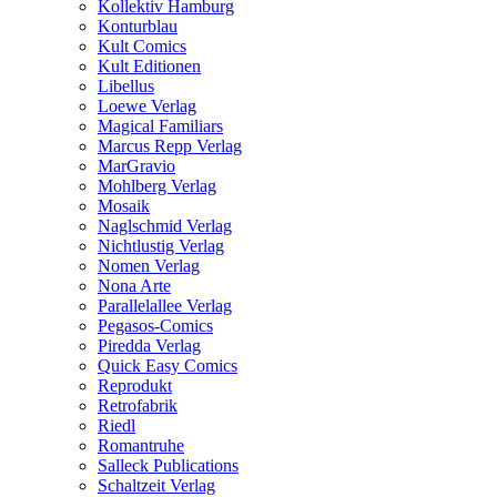
Kollektiv Hamburg
Konturblau
Kult Comics
Kult Editionen
Libellus
Loewe Verlag
Magical Familiars
Marcus Repp Verlag
MarGravio
Mohlberg Verlag
Mosaik
Naglschmid Verlag
Nichtlustig Verlag
Nomen Verlag
Nona Arte
Parallelallee Verlag
Pegasos-Comics
Piredda Verlag
Quick Easy Comics
Reprodukt
Retrofabrik
Riedl
Romantruhe
Salleck Publications
Schaltzeit Verlag