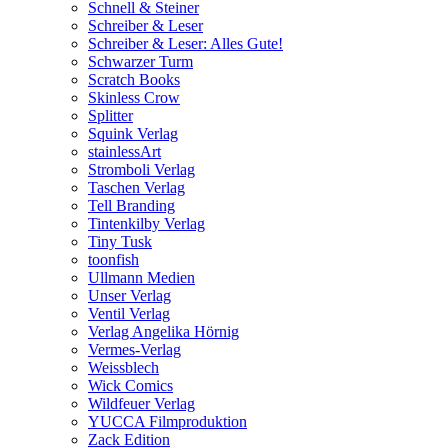
Schnell & Steiner
Schreiber & Leser
Schreiber & Leser: Alles Gute!
Schwarzer Turm
Scratch Books
Skinless Crow
Splitter
Squink Verlag
stainlessArt
Stromboli Verlag
Taschen Verlag
Tell Branding
Tintenkilby Verlag
Tiny Tusk
toonfish
Ullmann Medien
Unser Verlag
Ventil Verlag
Verlag Angelika Hörnig
Vermes-Verlag
Weissblech
Wick Comics
Wildfeuer Verlag
YUCCA Filmproduktion
Zack Edition