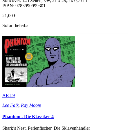
Softcover, 145 Seiten, s/w, 21 x 29,5 x 0,7 cm
ISBN: 9783990999301
21,00 €
Sofort lieferbar
ART:9
Lee Falk
,
Ray Moore
Phantom - Die Klassiker 4
Shark’s Nest, Perlenfischer, Die Sklavenhändler