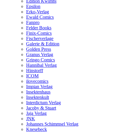
Edition Kwimbi
Epsilon
Erko-Verlag
Ewald Comics
Fanpro
Felder Books
Finix-Comics
Fischerverlage
Galerie & Edition
Golden Press
Granus Verlag
Gringo Comics
Hannibal Verlag
Hinstorff
ICOM
ilovecomics
Impian Verlag
Insektenhaus
Insektenkult
Interdictum Verlag
Jacoby & Stuart
Jaja Verlag
JNK
Johannes Schimmsel Verlag
Knesebeck