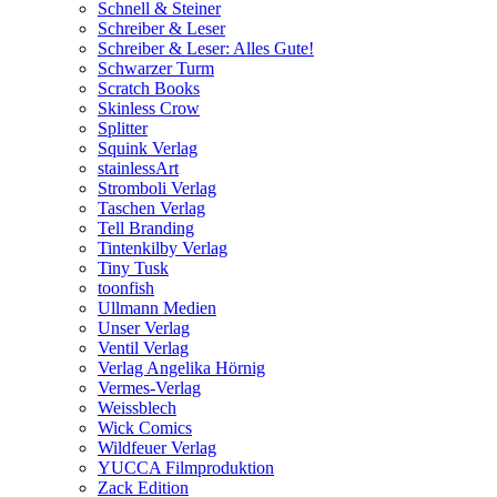
Schnell & Steiner
Schreiber & Leser
Schreiber & Leser: Alles Gute!
Schwarzer Turm
Scratch Books
Skinless Crow
Splitter
Squink Verlag
stainlessArt
Stromboli Verlag
Taschen Verlag
Tell Branding
Tintenkilby Verlag
Tiny Tusk
toonfish
Ullmann Medien
Unser Verlag
Ventil Verlag
Verlag Angelika Hörnig
Vermes-Verlag
Weissblech
Wick Comics
Wildfeuer Verlag
YUCCA Filmproduktion
Zack Edition