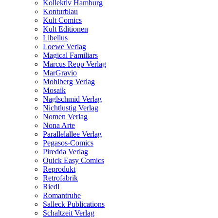
Kollektiv Hamburg
Konturblau
Kult Comics
Kult Editionen
Libellus
Loewe Verlag
Magical Familiars
Marcus Repp Verlag
MarGravio
Mohlberg Verlag
Mosaik
Naglschmid Verlag
Nichtlustig Verlag
Nomen Verlag
Nona Arte
Parallelallee Verlag
Pegasos-Comics
Piredda Verlag
Quick Easy Comics
Reprodukt
Retrofabrik
Riedl
Romantruhe
Salleck Publications
Schaltzeit Verlag