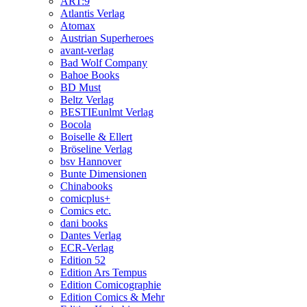
ART:9
Atlantis Verlag
Atomax
Austrian Superheroes
avant-verlag
Bad Wolf Company
Bahoe Books
BD Must
Beltz Verlag
BESTIEunlmt Verlag
Bocola
Boiselle & Ellert
Bröseline Verlag
bsv Hannover
Bunte Dimensionen
Chinabooks
comicplus+
Comics etc.
dani books
Dantes Verlag
ECR-Verlag
Edition 52
Edition Ars Tempus
Edition Comicographie
Edition Comics & Mehr