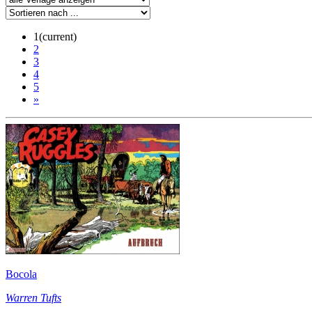
1
(current)
2
3
4
5
»
Bocola
Warren Tufts