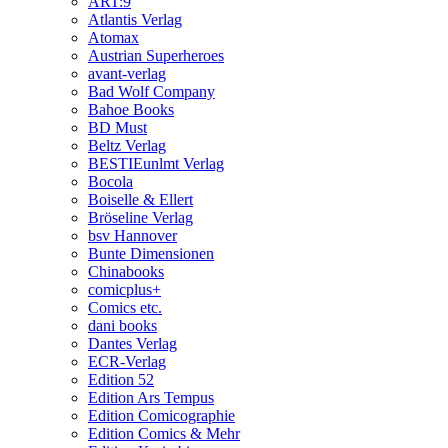
ART:9
Atlantis Verlag
Atomax
Austrian Superheroes
avant-verlag
Bad Wolf Company
Bahoe Books
BD Must
Beltz Verlag
BESTIEunlmt Verlag
Bocola
Boiselle & Ellert
Bröseline Verlag
bsv Hannover
Bunte Dimensionen
Chinabooks
comicplus+
Comics etc.
dani books
Dantes Verlag
ECR-Verlag
Edition 52
Edition Ars Tempus
Edition Comicographie
Edition Comics & Mehr