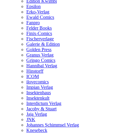
Edition Kwimbi
Epsilon
Erko-Verlag
Ewald Comics
Fanpro
Felder Books
Finix-Comics
Fischerverlage
Galerie & Edition
Golden Press
Granus Verlag
Gringo Comics
Hannibal Verlag
Hinstorff
ICOM
ilovecomics
Impian Verlag
Insektenhaus
Insektenkult
Interdictum Verlag
Jacoby & Stuart
Jaja Verlag
JNK
Johannes Schimmsel Verlag
Knesebeck