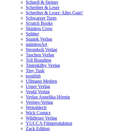
Schnell & Steiner
Schreiber & Leser
Schreiber & Leser: Alles Gute!
Schwarzer Turm
Scratch Books
Skinless Crow
Splitter
Squink Verlag
stainlessArt
Stromboli Verlag
Taschen Verlag
Tell Branding
Tintenkilby Verlag
Tiny Tusk
toonfish
Ullmann Medien
Unser Verlag
Ventil Verlag
Verlag Angelika Hörnig
Vermes-Verlag
Weissblech
Wick Comics
Wildfeuer Verlag
YUCCA Filmproduktion
Zack Edition