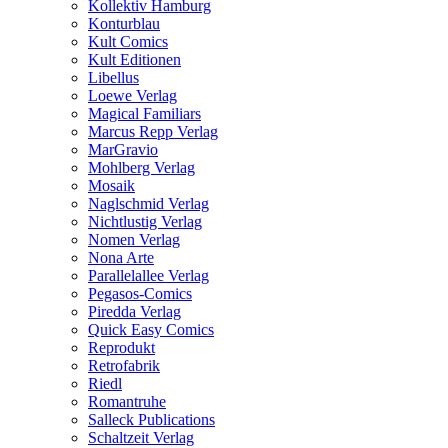
Kollektiv Hamburg
Konturblau
Kult Comics
Kult Editionen
Libellus
Loewe Verlag
Magical Familiars
Marcus Repp Verlag
MarGravio
Mohlberg Verlag
Mosaik
Naglschmid Verlag
Nichtlustig Verlag
Nomen Verlag
Nona Arte
Parallelallee Verlag
Pegasos-Comics
Piredda Verlag
Quick Easy Comics
Reprodukt
Retrofabrik
Riedl
Romantruhe
Salleck Publications
Schaltzeit Verlag